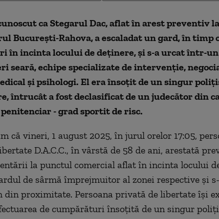
cunoscut ca Stegarul Dac, aflat în arest preventiv l
ul Bucureşti-Rahova, a escaladat un gard, în timp c
 în incinta locului de deţinere, şi s-a urcat într-u
neri seară, echipe specializate de intervenţie, negocia
dical şi psihologi. El era însoţit de un singur poliţi
e, întrucât a fost declasificat de un judecător din c
penitenciar - grad sportit de risc.
m că vineri, 1 august 2025, în jurul orelor 17:05, per
ibertate D.A.C.C., în vârstă de 58 de ani, arestată prev
ntării la punctul comercial aflat în incinta locului de
ardul de sârmă împrejmuitor al zonei respective şi s
 din proximitate. Persoana privată de libertate îşi e
efectuarea de cumpărături însoţită de un singur poliţi