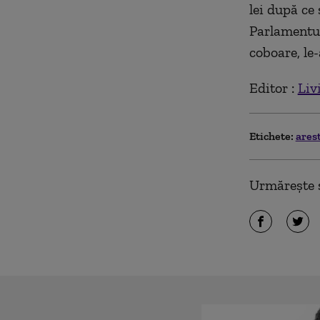
lei după ce 
Parlamentul
coboare, le-
Editor :
Liv
Etichete:
ares
Urmărește ș