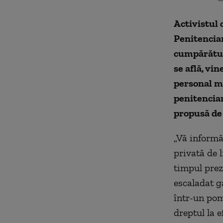
Activistul 
Penitenciar
cumpărături
se află, vi
personal me
penitenciar
propusă de 
„Vă informă
privată de l
timpul preze
escaladat g
într-un pom
dreptul la 