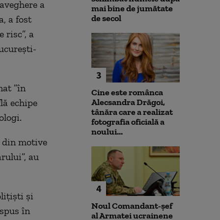
raveghere a
mai bine de jumătate
de secol
, a fost
 risc”, a
ucureşti-
3
nat ”în
Cine este românca
flă echipe
Alecsandra Drăgoi,
tânăra care a realizat
ologi.
fotografia oficială a
noului...
t din motive
rului”, au
4
iţişti şi
Noul Comandant-șef
ispus în
al Armatei ucrainene