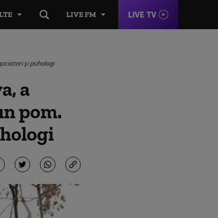
LIVE TV
LTE
LIVE FM
ociatori şi psihologi
a, a
-un pom.
ihologi