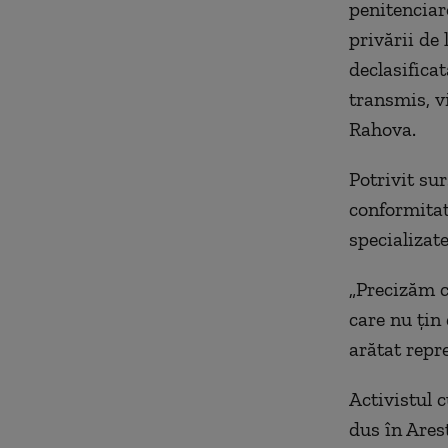
penitenciar
privării de
declasifica
transmis, v
Rahova.
Potrivit sur
conformitate
specializat
„Precizăm c
care nu ţin
arătat repr
Activistul 
dus în Arest