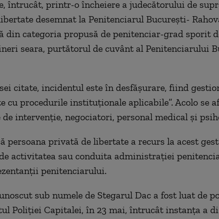
e, întrucât, printr-o încheiere a judecătorului de sup
 libertate desemnat la Penitenciarul Bucureşti- Rahova
tă din categoria propusă de penitenciar-grad sporit de
ineri seara, purtătorul de cuvânt al Penitenciarului B
sei citate, incidentul este în desfăşurare, fiind gestio
 cu procedurile instituţionale aplicabile”. Acolo se a
e de intervenţie, negociatori, personal medical şi psih
ă persoana privată de libertate a recurs la acest ges
 de activitatea sau conduita administraţiei penitencia
ezentanţii penitenciarului.
cunoscut sub numele de Stegarul Dac a fost luat de pol
ul Poliţiei Capitalei, în 23 mai, întrucât instanţa a d