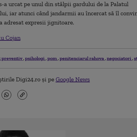
s-a urcat pe unul din stâlpii gardului de la Palatul
ui, iar atunci când jandarmii au încercat să îl convi
a adresat expresii jignitoare.
iu Cojan
t preventiv
psihologi
pom
penitenciarul rahova
negociatori
s
tirile Digi24.ro și pe
Google News