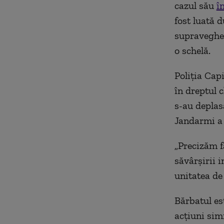
cazul său
î
fost luată d
supravegher
o schelă.
Poliţia Capi
în dreptul c
s-au deplas
Jandarmi a 
„Precizăm f
săvârşirii i
unitatea de
Bărbatul es
acţiuni simi