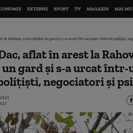
CONOMIE
EXTERNE
SPORT
TV
MAGAZIN
MAI MU
st la Rahova, a escaladat un gard şi s-a urcat într-un pom. Intervin polițiști, neg
ac, aflat în arest la Rahov
 un gard şi s-a urcat într
olițiști, negociatori şi ps
 23:21
3:21