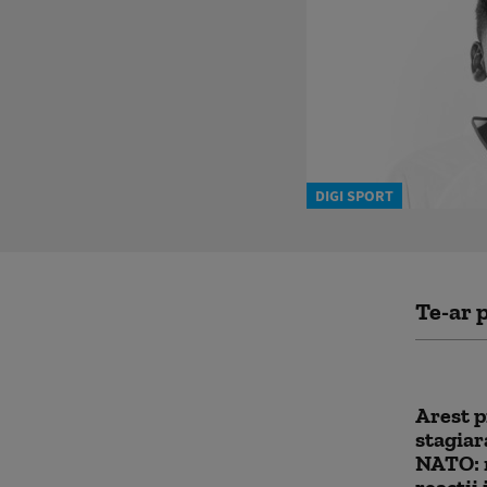
DIGI SPORT
Te-ar p
Arest p
stagiar
NATO: m
reacții