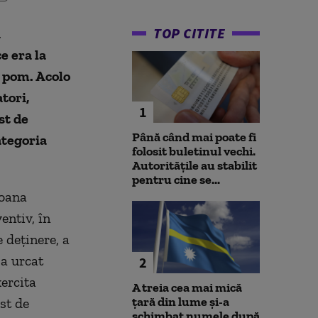
TOP CITITE
a
e era la
n pom. Acolo
tori,
1
st de
Până când mai poate fi
ategoria
folosit buletinul vechi.
Autoritățile au stabilit
pentru cine se...
soana
entiv, în
 deţinere, a
-a urcat
2
xercita
A treia cea mai mică
țară din lume și-a
st de
schimbat numele după