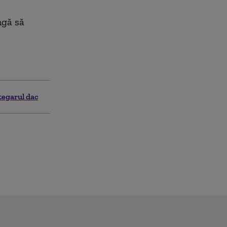
ngă să
tegarul dac