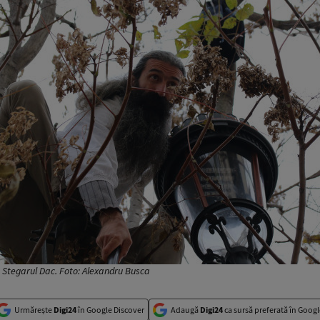
Stegarul Dac. Foto: Alexandru Busca
Urmărește
Digi24
în Google Discover
Adaugă
Digi24
ca sursă preferată în Googl