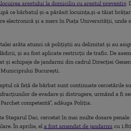
nlocuirea arestului la domiciliu cu arestul preventiv
. 
upă ce bărbatul şi-a părăsit locuinţa,şi-a tăiat brăţa
e electronică şi a mers în Piaţa Universităţii, unde s
talei arăta atunci că poliţiştii au delimitat şi au asi
lădirii, şi au fost aplicate restricţii de trafic. De ase
at şi echipaje de jandarmi din cadrul Direcţiei Gener
Municipiului Bucureşti.
aptul că faţă de bărbat sunt continuate cercetările s
nfracţiunilor de evadare şi distrugere, urmând a fi se
 Parchet competentă”, adăuga Poliţia.
te Stegarul Dac, cercetat în mai multe dosare penale
lare. În aprilie, el
a fost amendat de jandarmi
cu 1.8