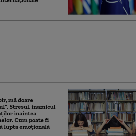
 în dosarul azilelor
. Procurorii DIICOT cer
ea preventivă a lui
așca, a soției sale și a
ei fii
ir, mă doare
l”. Stresul, inamicul
ților înaintea
elor. Cum poate fi
ă lupta emoțională