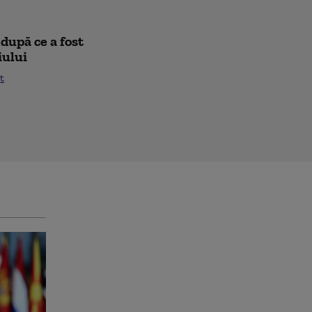
după ce a fost
iului
t