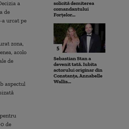
Decizia a
solicită demiterea
comandantului
ra de
Forțelor...
-a urcat pe
gurat zona,
5
menea, acolo
Sebastian Stan a
ale de
devenit tată. Iubita
actorului originar din
Constanța, Annabelle
Wallis...
ub aspectul
sizată
 pentru
00 de