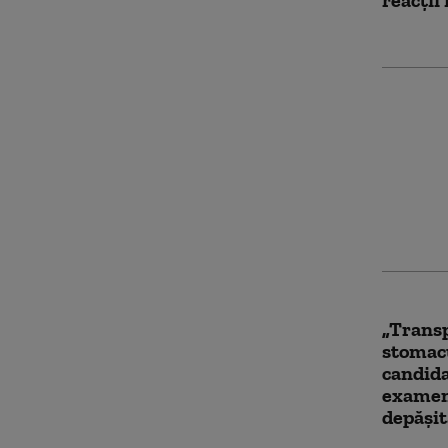
Decizie
ilegale
arestar
Viorel P
celor tr
„Transp
stomacu
candida
examen
depășit