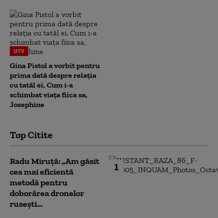
UTV
Gina Pistol a vorbit pentru
prima dată despre relația
cu tatăl ei. Cum i-a
schimbat viața fiica sa,
Josephine
Top Citite
Radu Miruță: „Am găsit
1
cea mai eficientă
metodă pentru
doborârea dronelor
rusești...