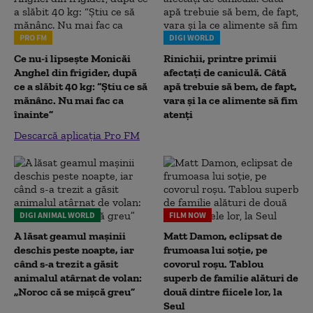
PRO FM
DIGI WORLD
Ce nu-i lipsește Monicăi
Rinichii, printre primii
Anghel din frigider, după
afectați de caniculă. Câtă
ce a slăbit 40 kg: “Știu ce să
apă trebuie să bem, de fapt,
mănânc. Nu mai fac ca
vara și la ce alimente să fim
înainte”
atenți
Descarcă aplicația Pro FM
DIGI ANIMAL WORLD
FILM NOW
A lăsat geamul mașinii
Matt Damon, eclipsat de
deschis peste noapte, iar
frumoasa lui soție, pe
când s-a trezit a găsit
covorul roșu. Tablou
animalul atârnat de volan:
superb de familie alături de
„Noroc că se mișcă greu”
două dintre fiicele lor, la
Seul