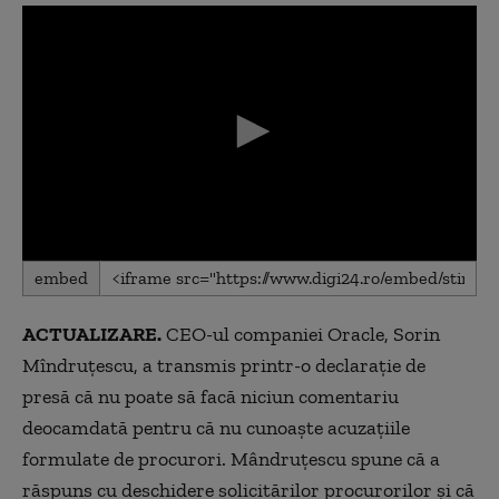
0
embed
seconds
of
0
ACTUALIZARE.
CEO-ul companiei Oracle, Sorin
seconds
Mîndruțescu, a transmis printr-o declarație de
presă că nu poate să facă niciun comentariu
deocamdată pentru că nu cunoaște acuzațiile
formulate de procurori. Mândruțescu spune că a
răspuns cu deschidere solicitărilor procurorilor și că