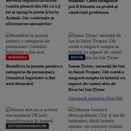
Revolta legumicultorilor:
mașină? Când imaginile
roșiile pleacă din Olt cu 1,5
pot fi folosite ca probă și
lei și ajung la peste 5 lei în
când riști probleme
Ardeal. Cer controale și
eliminarea samsarilor
NEWSWEEK
DIGI FM
Beneficiu la pensie pentru o
Ioana Țiriac, vacanță de lux
categorie de pensionari.
în Saint-Tropez. Cât costă o
Consiliul legislativ a dat
singură noapte la hotelul cu
aviz favorabil
aspect de castel ales de
fiica lui Ion Țiriac
Descarcă aplicația Digi FM
EDITIADEDIMINEATA.RO