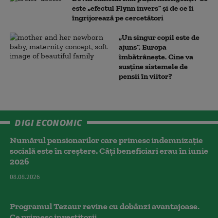
este „efectul Flynn invers” și de ce îi
îngrijorează pe cercetători
„Un singur copil este de
ajuns”. Europa
îmbătrânește. Cine va
susține sistemele de
pensii în viitor?
DIGI ECONOMIC
Numărul pensionarilor care primesc indemnizaţie
socială este în creștere. Câți beneficiari erau în iunie
2026
08.08.2026
Programul Tezaur revine cu dobânzi avantajoase.
Ce primesc investitorii