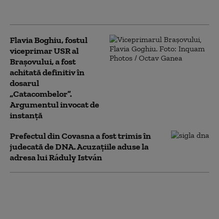
poate fi contestată
Flavia Boghiu, fostul
viceprimar USR al
Brașovului, a fost
achitată definitiv în
dosarul
„Catacombelor”.
Argumentul invocat de
instanță
Prefectul din Covasna a fost trimis în
judecată de DNA. Acuzațiile aduse la
adresa lui Ráduly István
O directoare din Oficiul Național
pentru Jocuri de Noroc a fost reținută
de DNA. Alți doi inspectori, plasați sub