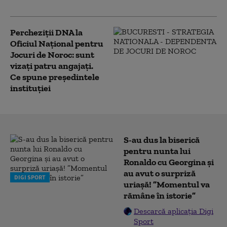
control judiciar
Percheziții DNA la
Oficiul Național pentru
Jocuri de Noroc: sunt
vizați patru angajați.
Ce spune președintele
instituției
S-au dus la biserică
pentru nunta lui
Ronaldo cu Georgina și
au avut o surpriză
DIGI SPORT
uriașă! ”Momentul va
rămâne în istorie”
Descarcă aplicația Digi
Sport