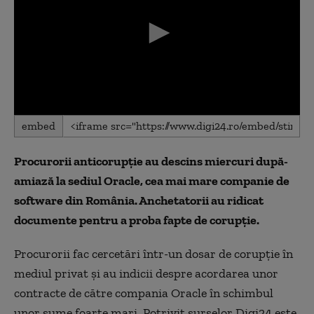
0
embed
seconds
of
0
Procurorii anticorupție au descins miercuri după-
seconds
amiază la sediul Oracle, cea mai mare companie de
software din România. Anchetatorii au ridicat
documente pentru a proba fapte de corupție.
Procurorii fac cercetări într-un dosar de corupție în
mediul privat și au indicii despre acordarea unor
contracte de către compania Oracle în schimbul
unor sume foarte mari. Potrivit surselor Digi24 este