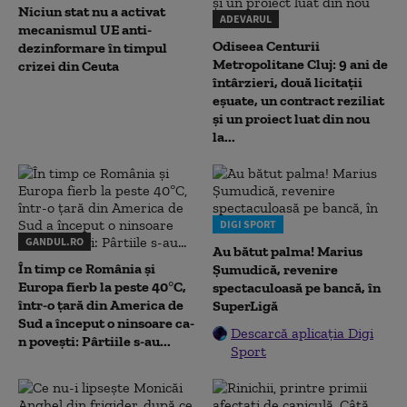
Niciun stat nu a activat
ADEVARUL
mecanismul UE anti-
Odiseea Centurii
dezinformare în timpul
Metropolitane Cluj: 9 ani de
crizei din Ceuta
întârzieri, două licitații
eșuate, un contract reziliat
și un proiect luat din nou
la...
DIGI SPORT
GANDUL.RO
Au bătut palma! Marius
În timp ce România și
Șumudică, revenire
Europa fierb la peste 40°C,
spectaculoasă pe bancă, în
într-o țară din America de
SuperLigă
Sud a început o ninsoare ca-
Descarcă aplicația Digi
n povești: Pârtiile s-au...
Sport