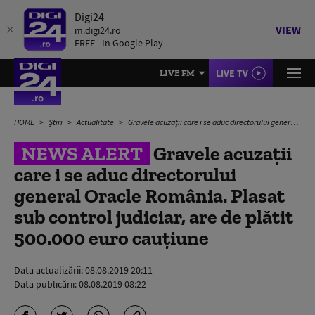
Digi24
VIEW
m.digi24.ro
FREE - In Google Play
LIVE TV
LIVE FM
HOME
Știri
Actualitate
Gravele acuzaţii care i se aduc directorului general Oracle România. Plasat sub control judiciar, are de plătit 500.000 euro cauţiune
NEWS ALERT
Gravele acuzaţii
care i se aduc directorului
general Oracle România. Plasat
sub control judiciar, are de plătit
500.000 euro cauţiune
Data actualizării:
08.08.2019 20:11
Data publicării:
08.08.2019 08:22