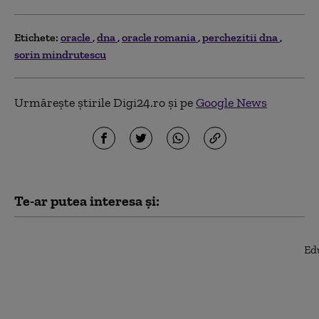
Etichete:
oracle
dna
oracle romania
perchezitii dna
sorin mindrutescu
Urmărește știrile Digi24.ro și pe
Google News
Te-ar putea interesa și:
Curtea de Apel
București a dat undă
verde începerii
judecății în dosarul
care îl vizează pe
Florian Coldea. Decizia