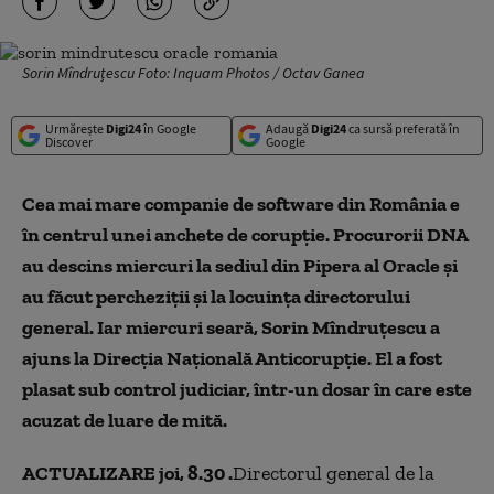
Sorin Mîndruțescu Foto: Inquam Photos / Octav Ganea
Urmărește
Digi24
în Google
Adaugă
Digi24
ca sursă preferată în
Discover
Google
Cea mai mare companie de software din România e
în centrul unei anchete de corupție. Procurorii DNA
au descins miercuri la sediul din Pipera al Oracle și
au făcut percheziții și la locuința directorului
general. Iar miercuri seară, Sorin Mîndruțescu a
ajuns la Direcția Națională Anticorupție. El a fost
plasat sub control judiciar, într-un dosar în care este
acuzat de luare de mită.
ACTUALIZARE joi, 8.30 .
Directorul general de la