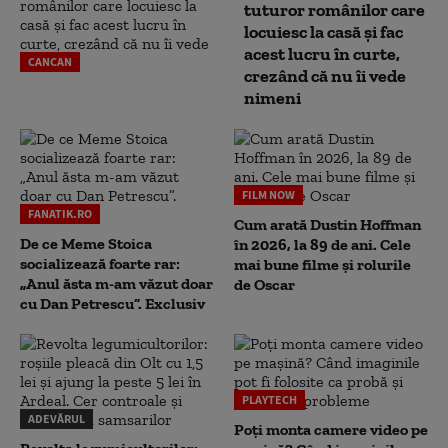
tuturor românilor care
locuiesc la casă și fac
acest lucru în curte,
CANCAN
crezând că nu îi vede
nimeni
FILM NOW
FANATIK.RO
Cum arată Dustin Hoffman
De ce Meme Stoica
în 2026, la 89 de ani. Cele
socializează foarte rar:
mai bune filme și rolurile
„Anul ăsta m-am văzut doar
de Oscar
cu Dan Petrescu”. Exclusiv
PLAYTECH
ADEVĂRUL
Poți monta camere video pe