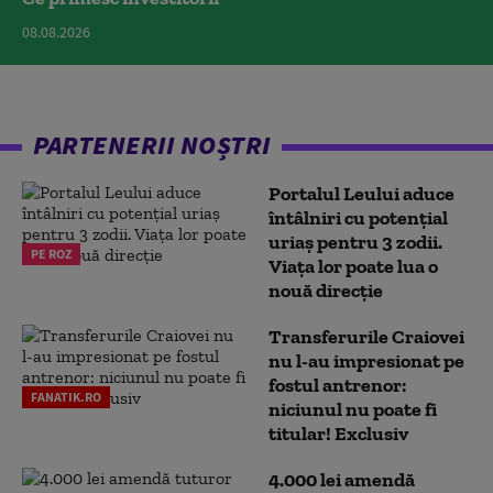
08.08.2026
PARTENERII NOȘTRI
Portalul Leului aduce
întâlniri cu potențial
uriaș pentru 3 zodii.
PE ROZ
Viața lor poate lua o
nouă direcție
Transferurile Craiovei
nu l-au impresionat pe
fostul antrenor:
FANATIK.RO
niciunul nu poate fi
titular! Exclusiv
4.000 lei amendă