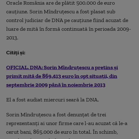
Oracle România are de plătit 500.000 de euro
cauțiune. Sorin Mîndruțescu a fost plasat sub
control judiciar de DNA pe cauțiune fiind acuzat de
luare de mită în formă continuată în perioada 2009-
2013.
Citiţi şi:
OFICIAL. DNA: Sorin Mîndruțescu a pretins și
primit mită de 869.413 euro în opt situații, din
septembrie 2009 până în noiembrie 2013
El a fost audiat miercuri seară la DNA.
Sorin Mîndruțescu a fost denunțat de trei
reprezentanți ai unor firme care l-au acuzat că le-a
cerut bani, 865.000 de euro în total. În schimb,