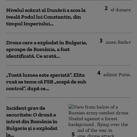
2
Nivelul scăzut al Dunării a scos la
iveală Podul lui Constantin, din
timpul Imperiului...
3
Drona care a explodat în Bulgaria,
aproape de România, a fost
identificată. Ce arată...
4
„Toată lumea este speriată”. Elita
rusă se teme că FSB „scapă de sub
control”, după ce...
Incident grav de
securitate: O dronă a
intrat din România în
Bulgaria şi a explodat
5
la...