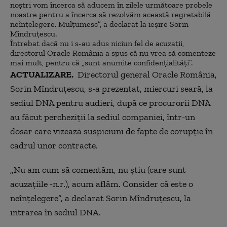
noștri vom încerca să aducem în zilele următoare probele
noastre pentru a încerca să rezolvăm această regretabilă
neînțelegere. Mulțumesc”, a declarat la ieșire Sorin
Mîndruțescu.
Întrebat dacă nu i s-au adus niciun fel de acuzații,
directorul Oracle România a spus că nu vrea să comenteze
mai mult, pentru că „sunt anumite confidențialități”.
ACTUALIZARE.
Directorul general Oracle România,
Sorin Mîndruțescu, s-a prezentat, miercuri seară, la
sediul DNA pentru audieri, după ce procurorii DNA
au făcut percheziții la sediul companiei, într-un
dosar care vizează suspiciuni de fapte de corupție în
cadrul unor contracte.
„Nu am cum să comentăm, nu știu (care sunt
acuzațiile -n.r.), acum aflăm. Consider că este o
neînțelegere”, a declarat Sorin Mîndruțescu, la
intrarea în sediul DNA.