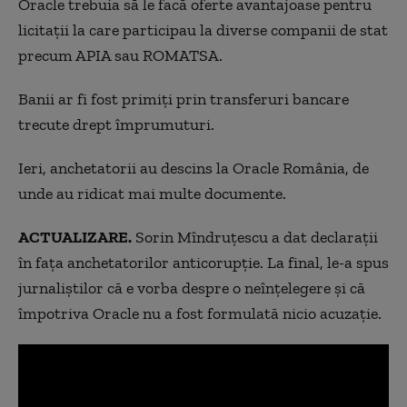
Oracle trebuia să le facă oferte avantajoase pentru
licitații la care participau la diverse companii de stat
precum APIA sau ROMATSA.
Banii ar fi fost primiți prin transferuri bancare
trecute drept împrumuturi.
Ieri, anchetatorii au descins la Oracle România, de
unde au ridicat mai multe documente.
ACTUALIZARE.
Sorin Mîndruțescu a dat declarații
în fața anchetatorilor anticorupție. La final, le-a spus
jurnaliștilor că e vorba despre o neînțelegere și că
împotriva Oracle nu a fost formulată nicio acuzație.