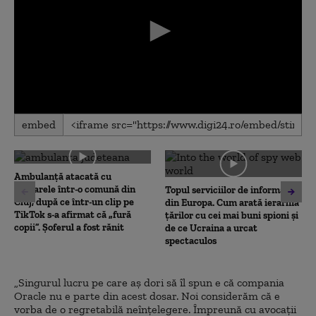
0
embed
seconds
of
0
seconds
Ambulanţă atacată cu
topoarele într-o comună din
Topul serviciilor de informații
Cluj, după ce într-un clip pe
din Europa. Cum arată ierarhia
TikTok s-a afirmat că „fură
țărilor cu cei mai buni spioni și
copii”. Șoferul a fost rănit
de ce Ucraina a urcat
spectaculos
„Singurul lucru pe care aș dori să îl spun e că compania
Oracle nu e parte din acest dosar. Noi considerăm că e
vorba de o regretabilă neînțelegere. Împreună cu avocații