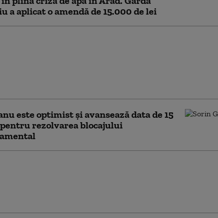
 în plină criză de apă în Arad. Garda
u a aplicat o amendă de 15.000 de lei
 a contestat la
s decizia de a plăti 1,3
e de euro pe vaccinuri
 Ce argumente aduce
ia
nu este optimist și avansează data de 15
pentru rezolvarea blocajului
amental
ntra permise de conducere:
liţişti din Arad au fost
aţi la închisoare cu
are