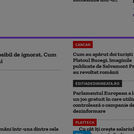
CANCAN
sibil de ignorat. Cum
Cum au apărut doi turiști
Platoul Bucegi. Imaginile
ni
publicate de Salvamont P
au revoltat românii
EDITIADEDIMINEATA.RO
Parlamentul European a l
un joc gratuit în care utili
controlează o campanie d
dezinformare
PLAYTECH
mâni într-una dintre cele
Cu cât îți crește salari