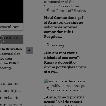
3
Noul Comandant-șef
al Armatei ucrainene
solicită demiterea
comandantului
Forțelor...
4
Noua lege a integrității
 la Bruxelles
deschide calea spre
„Nu am mai văzut
Unitatea 2 de 
 centralelor
parteneriatul civil. ACCEPT:
niciodată așa ceva”:
ar putea fi opr
locarea
Nu poți impune obligații
Rusia a doborât o
Dunărea contin
or din PNRR
fără să oferi și drepturi
dronă portugheză rară
Ce spune direc
secințe
și o va...
centralei
re dacă nu
5
a coaliției.
„Anna, ţine-ţi prostul
oiectul de
acasă!”. Val de reacții
pun sursele.