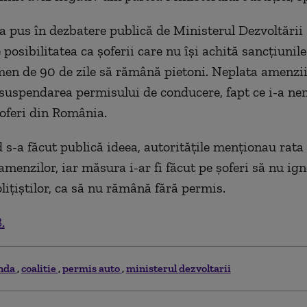
ra pus în dezbatere publică de Ministerul Dezvoltării 
posibilitatea ca șoferii care nu își achită sancțiunile
men de 90 de zile să rămână pietoni. Neplata amenzii 
suspendarea permisului de conducere, fapt ce i-a n
oferi din România.
 s-a făcut publică ideea, autoritățile menționau rata
amenzilor, iar măsura i-ar fi făcut pe șoferi să nu ig
lițiștilor, ca să nu rămână fără permis.
.
nda
coalitie
permis auto
ministerul dezvoltarii