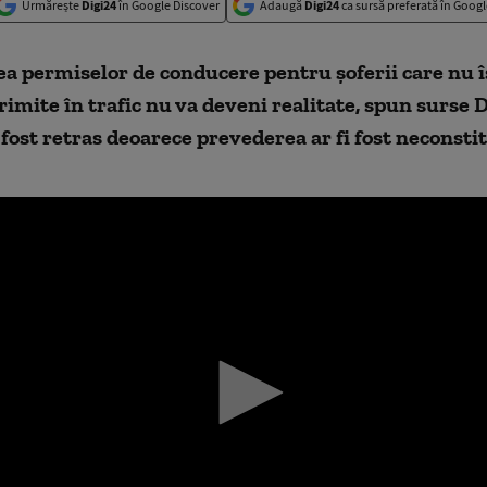
Urmărește
Digi24
în Google Discover
Adaugă
Digi24
ca sursă preferată în Googl
 permiselor de conducere pentru șoferii care nu îș
imite în trafic nu va deveni realitate, spun surse D
 fost retras deoarece prevederea ar fi fost neconsti