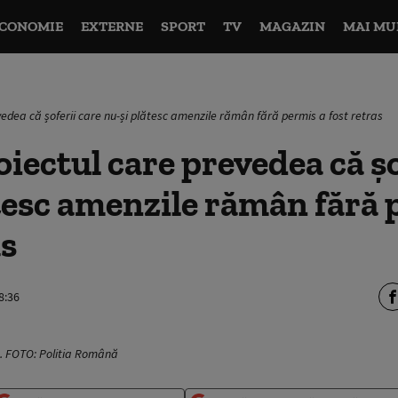
CONOMIE
EXTERNE
SPORT
TV
MAGAZIN
MAI MU
vedea că șoferii care nu-și plătesc amenzile rămân fără permis a fost retras
oiectul care prevedea că șo
tesc amenzile rămân fără 
as
8:36
ră. FOTO: Politia Română