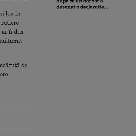
după ce un bărbat a
desenat o declarație...
și lua în
 rutiere
ar fi dus
emulțumit
 scăzută de
nore