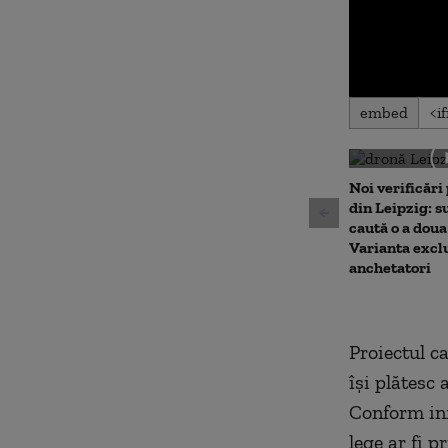
0
embed
seconds
of
0
seconds
Volu
90%
Noi verificări
din Leipzig: su
caută o a doua
Varianta excl
anchetatori
Proiectul c
își plătesc 
Conform info
lege ar fi p