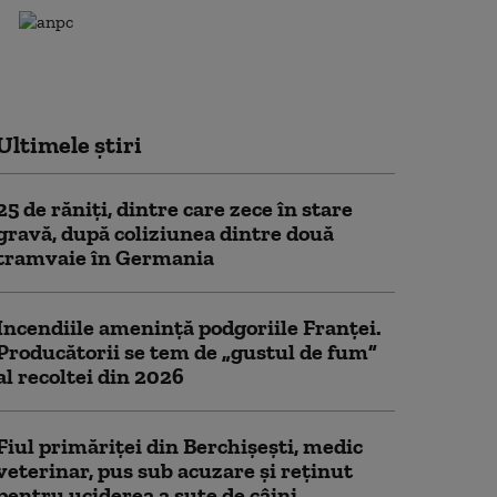
Ultimele știri
25 de răniţi, dintre care zece în stare
gravă, după coliziunea dintre două
tramvaie în Germania
Incendiile amenință podgoriile Franței.
Producătorii se tem de „gustul de fum”
al recoltei din 2026
Fiul primăriţei din Berchişeşti, medic
veterinar, pus sub acuzare şi reţinut
pentru uciderea a sute de câini