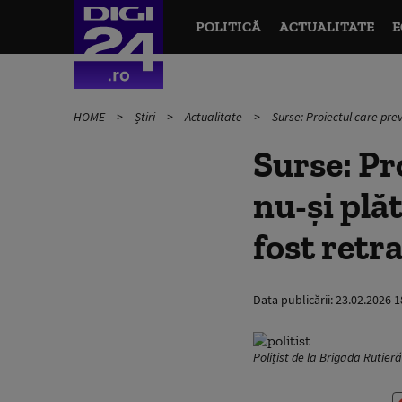
POLITICĂ
ACTUALITATE
E
HOME
Știri
Actualitate
Surse: Proiectul care pre
Surse: Pr
nu-și plă
fost retr
Data publicării:
23.02.2026 1
Polițist de la Brigada Rutie