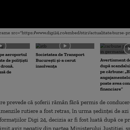
me
 pe aeroportul
Societatea de Transport
Avertisment de
te de polițiști
București și-a cerut
după scandalul
 dronă.
insolvența
pe cărbune: „B
usă de
angajamentel
poate avea con
financiare”
are prevede că șoferii rămân fără permis de conduce
amenzile rutiere a fost retras, în urma ședinței de azi 
rmațiilor Digi 24, decizia ar fi fost luată după ce pr
rimit aviz negativ din partea Ministerului Justiției, s