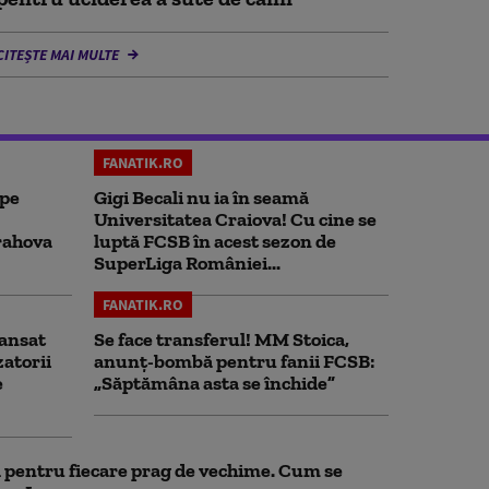
CITEȘTE MAI MULTE
FANATIK.RO
 pe
Gigi Becali nu ia în seamă
Universitatea Craiova! Cu cine se
rahova
luptă FCSB în acest sezon de
SuperLiga României...
FANATIK.RO
ansat
Se face transferul! MM Stoica,
zatorii
anunț-bombă pentru fanii FCSB:
e
„Săptămâna asta se închide”
ul pentru fiecare prag de vechime. Cum se