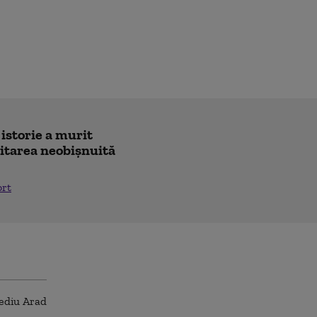
 istorie a murit
icitarea neobișnuită
ort