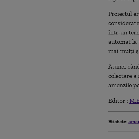
Proiectul e
considerare 
într-un ter
automat la 
mai mulți ș
Atunci când
colectare a 
amenzile po
Editor :
M.B
Etichete:
ame