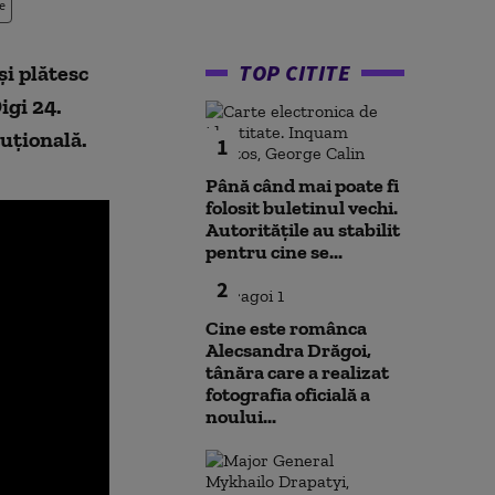
e
TOP CITITE
i plătesc
igi 24.
tuțională.
1
Până când mai poate fi
folosit buletinul vechi.
Autoritățile au stabilit
pentru cine se...
2
Cine este românca
Alecsandra Drăgoi,
tânăra care a realizat
fotografia oficială a
noului...