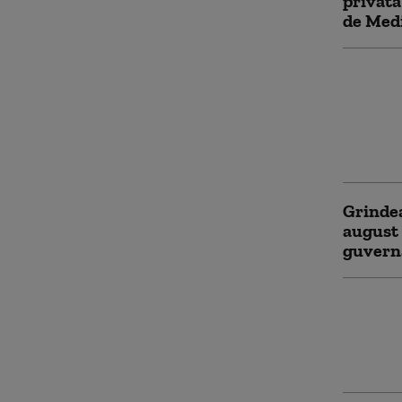
privată
de Medi
Polonia
Bruxelle
miliard
Pfizer.
Varșov
Grindea
august 
guvern
Mită co
Cinci po
condamn
execut