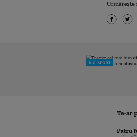
Urmărește ș
DIGI SPORT
Te-ar p
Patru f