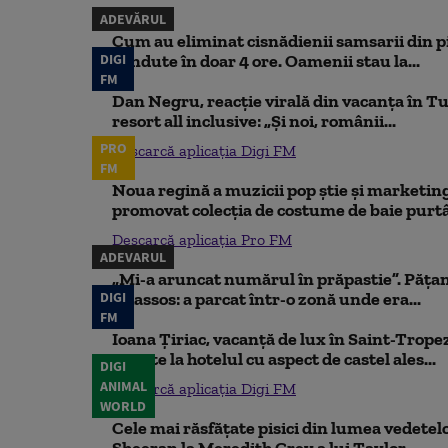
ADEVĂRUL
Cum au eliminat cisnădienii samsarii din p
DIGI
vândute în doar 4 ore. Oamenii stau la...
FM
Dan Negru, reacție virală din vacanța în Tu
resort all inclusive: „Și noi, românii...
PRO
Descarcă aplicația Digi FM
FM
Noua regină a muzicii pop știe și marketing
promovat colecția de costume de baie purtâ
Descarcă aplicația Pro FM
ADEVARUL
„Mi-a aruncat numărul în prăpastie”. Pățan
DIGI
Thassos: a parcat într-o zonă unde era...
FM
Ioana Țiriac, vacanță de lux în Saint-Tropez
noapte la hotelul cu aspect de castel ales...
DIGI
ANIMAL
Descarcă aplicația Digi FM
WORLD
Cele mai răsfățate pisici din lumea vedetelor