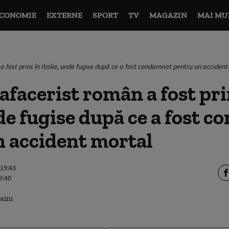
CONOMIE
EXTERNE
SPORT
TV
MAGAZIN
MAI MU
 a fost prins în Italia, unde fugise după ce a fost condamnat pentru un acciden
 afacerist român a fost pri
nde fugise după ce a fost 
n accident mortal
 19:43
9:40