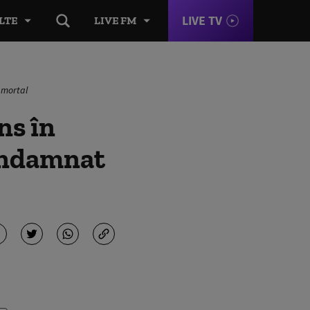
LIVE TV
LTE
LIVE FM
t mortal
ns în
condamnat