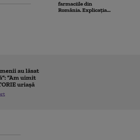
farmaciile din
România. Explicația...
amenii au lăsat
ă”: ”Am uimit
TORIE uriașă
ort