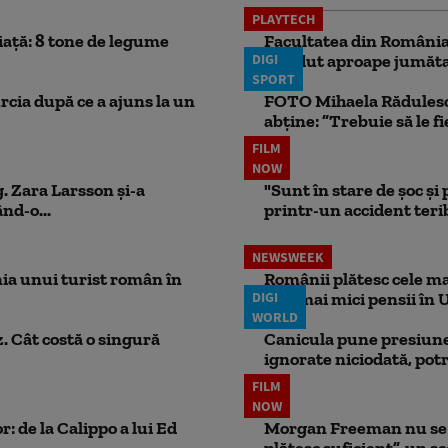
PLAYTECH
iață: 8 tone de legume
Facultatea din România 
DIGI
pierdut aproape jumăta
SPORT
rcia după ce a ajuns la un
FOTO Mihaela Rădulescu 
abține: ”Trebuie să le fi
FILM
NOW
. Zara Larsson și-a
"Sunt în stare de șoc și
nd-o...
printr-un accident teribi
NEWSWEEK
ia unui turist român în
Românii plătesc cele mai
DIGI
cele mai mici pensii în 
WORLD
. Cât costă o singură
Canicula pune presiune
ignorate niciodată, potr
FILM
NOW
: de la Calippo a lui Ed
Morgan Freeman nu se a