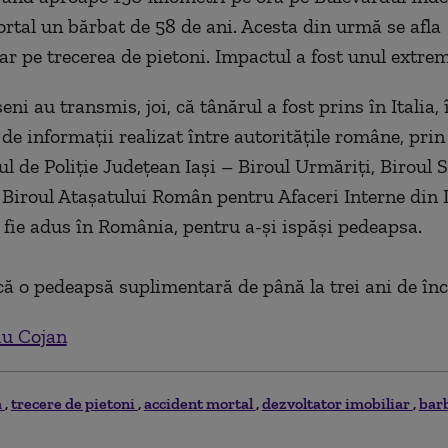
mortal un bărbat de 58 de ani. Acesta din urmă se afla
r pe trecerea de pietoni. Impactul a fost unul extrem
eşeni au transmis, joi, că tânărul a fost prins în Italia
de informaţii realizat între autorităţile române, prin
ul de Poliţie Judeţean Iaşi – Biroul Urmăriţi, Biroul
Biroul Ataşatului Român pentru Afaceri Interne din It
fie adus în România, pentru a-şi ispăşi pedeapsa.
că o pedeapsă suplimentară de până la trei ani de înc
iu Cojan
a
trecere de pietoni
accident mortal
dezvoltator imobiliar
bar