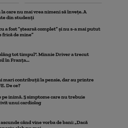
la care nu mai vrea nimeni să înveţe. A
te din studenţi
a fost ”ștearsă complet” și nu s-a mai putut
e frică de mine”
 plâng tot timpul". Minnie Driver a trecut
l în Franța...
 mari contribuții la pensie, dar au printre
UE. De ce?
 pe inimă. 5 simptome care nu trebuie
ivit unui cardiolog
scunde când vine vorba de bani: „Dacă