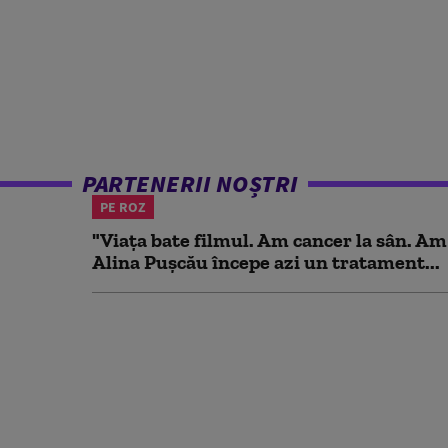
PARTENERII NOȘTRI
PE ROZ
"Viața bate filmul. Am cancer la sân. Am
Alina Pușcău începe azi un tratament...