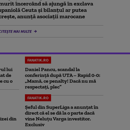
murit încercând să ajungă în exclava
spaniolă Ceuta şi bilanţul ar putea
creşte, anunță asociații marocane
CITEȘTE MAI MULTE
FANATIK.RO
ul lui
Daniel Pancu, scandal la
at de
conferință după UTA – Rapid 0-0:
e cu o
„Mamă, ce penalty! Dacă nu mă
respectați, plec”
FANATIK.RO
Șeful din SuperLiga a anunțat în
direct că el se dă la o parte dacă
izei din
vine Neluțu Varga investitor.
Exclusiv