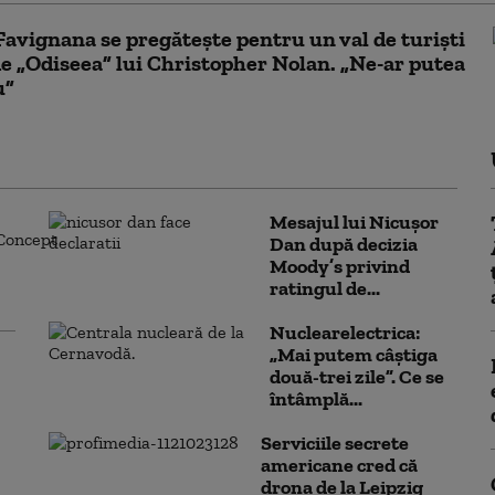
Favignana se pregăteşte pentru un val de turişti
de „Odiseea” lui Christopher Nolan. „Ne-ar putea
u”
Mesajul lui Nicușor
Dan după decizia
Moody’s privind
ratingul de...
Nuclearelectrica:
„Mai putem câștiga
două-trei zile”. Ce se
întâmplă...
Serviciile secrete
americane cred că
drona de la Leipzig