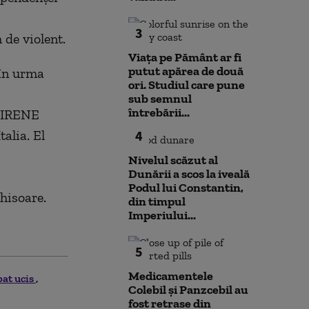
3
 de violent.
Viața pe Pământ ar fi
putut apărea de două
, în urma
ori. Studiul care pune
sub semnul
întrebării...
 SIRENE
alia. El
4
Nivelul scăzut al
Dunării a scos la iveală
Podul lui Constantin,
hisoare.
din timpul
Imperiului...
5
Medicamentele
bat ucis
Colebil și Panzcebil au
fost retrase din