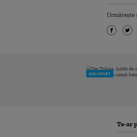
Urmărește ș
DIGI SPORT
Te-ar p