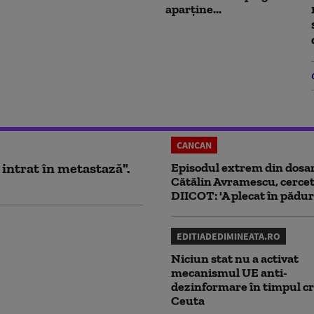
aparține...
CANCAN
 intrat în metastază".
Episodul extrem din dosar
Cătălin Avramescu, cercet
DIICOT: 'A plecat în pădur
EDITIADEDIMINEATA.RO
Niciun stat nu a activat
mecanismul UE anti-
dezinformare în timpul cr
Ceuta