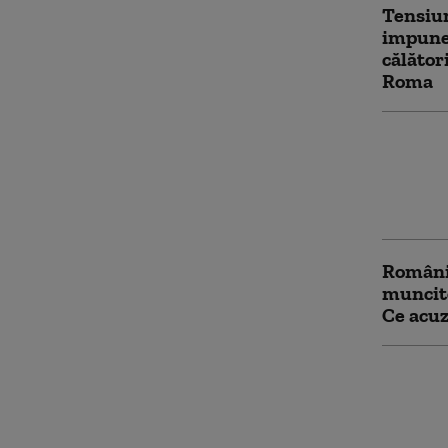
Tensiu
impune 
călător
Roma
Spania 
contra
controa
după cr
Români 
muncito
Ce acuz
Avertis
românii
Preciz