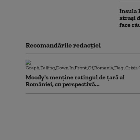
Insula 
atraşi 
face ră
Recomandările redacţiei
Moody's menține ratingul de țară al
României, cu perspectivă...