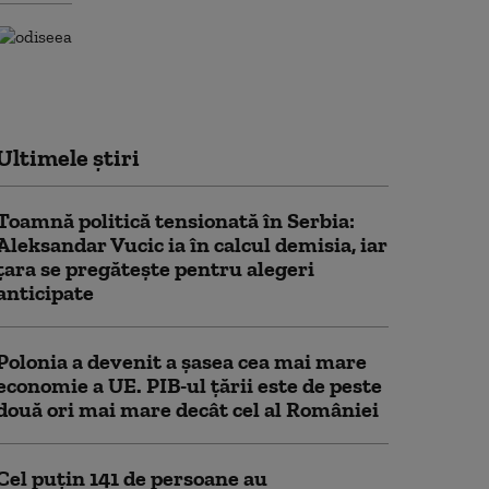
Ultimele știri
Toamnă politică tensionată în Serbia:
Aleksandar Vucic ia în calcul demisia, iar
țara se pregătește pentru alegeri
anticipate
Polonia a devenit a șasea cea mai mare
economie a UE. PIB-ul țării este de peste
două ori mai mare decât cel al României
Cel puţin 141 de persoane au