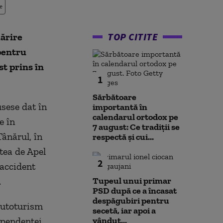
e
TOP CITITE
mărire
pentru
t prins în
1
Sărbătoare
usese dat în
importantă în
calendarul ortodox pe
e în
7 august: Ce tradiții se
Tânărul, în
respectă și cui...
tea de Apel
2
 accident
.
Tupeul unui primar
PSD după ce a încasat
despăgubiri pentru
autoturism
secetă, iar apoi a
ependenţei
vândut...