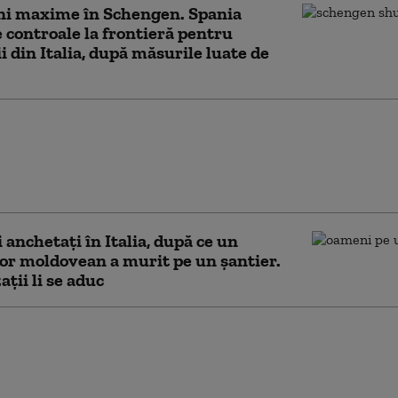
ni maxime în Schengen. Spania
controale la frontieră pentru
ii din Italia, după măsurile luate de
ameninţă Italia cu
măsuri dacă nu elimină
lele la frontiere impuse
iza din Ceuta
anchetați în Italia, după ce un
r moldovean a murit pe un șantier.
ații li se aduc
ment de călătorie pentru
 care merg în Italia.
ările MAE