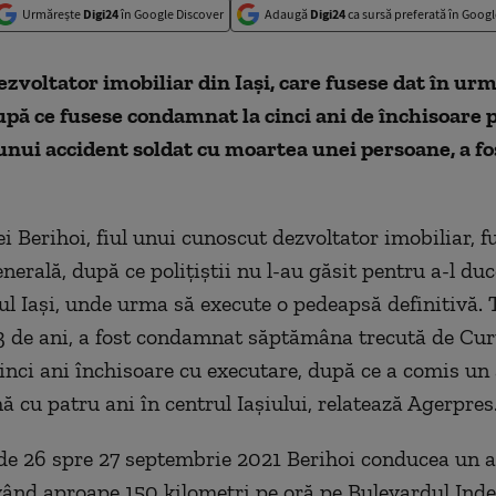
Urmărește
Digi24
în Google Discover
Adaugă
Digi24
ca sursă preferată în Googl
ezvoltator imobiliar din Iaşi, care fusese dat în ur
pă ce fusese condamnat la cinci ani de închisoare 
nui accident soldat cu moartea unei persoane, a fos
i Berihoi, fiul unui cunoscut dezvoltator imobiliar, f
erală, după ce poliţiştii nu l-au găsit pentru a-l duc
ul Iaşi, unde urma să execute o pedeapsă definitivă. 
3 de ani, a fost condamnat săptămâna trecută de Cur
 cinci ani închisoare cu executare, după ce a comis un
ă cu patru ani în centrul Iaşiului, relatează Agerpres
de 26 spre 27 septembrie 2021 Berihoi conducea un 
ând aproape 150 kilometri pe oră pe Bulevardul Ind