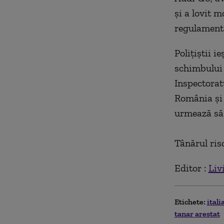
şi a lovit 
regulamenta
Poliţiştii i
schimbului 
Inspectorat
România şi 
urmează să 
Tânărul ris
Editor :
Liv
Etichete:
itali
tanar arestat