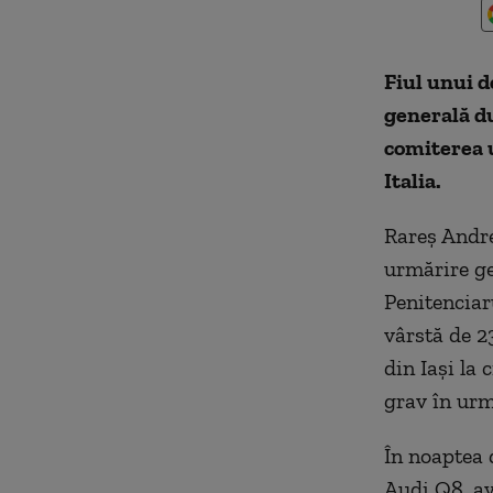
Fiul unui d
generală du
comiterea u
Italia.
Rareş Andre
urmărire gen
Penitenciar
vârstă de 2
din Iaşi la
grav în urm
În noaptea 
Audi Q8, av