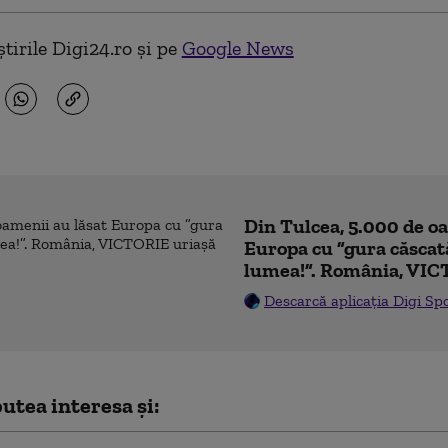
tirile Digi24.ro și pe
Google News
Din Tulcea, 5.000 de o
Europa cu ”gura căscat
lumea!”. România, VIC
Descarcă aplicația Digi Sp
utea interesa și: