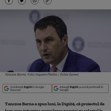
Tanczos Barna. Foto: Inquam Photos / Octav Ganea
Urmărește
Digi24
în Google
Adaugă
Digi24
ca sursă preferată în
Discover
Google
Tanczos Barna a spus luni, la Digi24, că proiectul de
lege care interzice cumularea pensiei cu salariul la