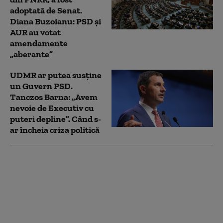
adoptată de Senat.
Diana Buzoianu: PSD și
AUR au votat
amendamente
„aberante”
UDMR ar putea susține
un Guvern PSD.
Tanczos Barna: „Avem
nevoie de Executiv cu
puteri depline”. Când s-
ar încheia criza politică
Tanczos Barna: S-a
format o majoritate
ciudată pentru legea
ANI. E inadmisibil să
facem amendamente
cu țintă la o persoană