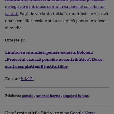
de lege care interzice cumularea pensiei cu salariul
la stat.
Față de varianta inițială, modificările vizează
doar pensiile speciale și nu se aplică pentru profesori
și medici.
Citește și:
Limitarea cumulării pensie-salariu. Bolojan:
„Proiectul vizează pensiile necontributive”. De ce
sunt exceptați șefii instituțiilor
Editor :
A.M.G.
Etichete:
pensie
tanczos barna
angajati la stat
Urmărește știrile Digi24.ro și pe
Google News