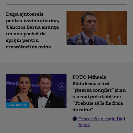
După ajutoarele
pentru bovine și suine,
Tánczos Barna anunță
un nou pachet de
sprijin pentru
crescătorii de ovine
FOTO Mihaela
Rădulescu a fost
”ștearsă complet” și nu
s-a mai putut abține:
”Trebuie să le fie frică
DIGI SPORT
de mine”
Descarcă aplicația Digi
Sport