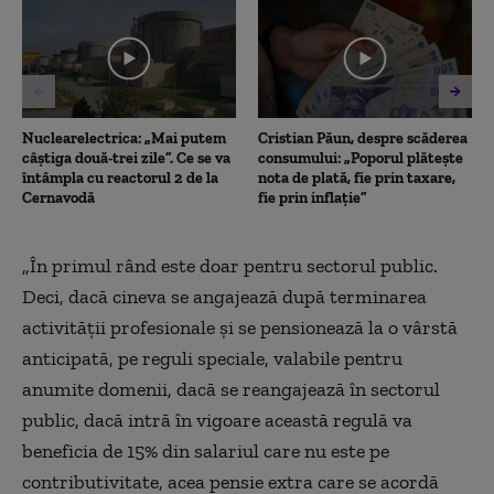
2
minutes,
37
seconds
Nuclearelectrica: „Mai putem
Cristian Păun, despre scăderea
câștiga două-trei zile”. Ce se va
consumului: „Poporul plătește
întâmpla cu reactorul 2 de la
nota de plată, fie prin taxare,
Cernavodă
fie prin inflație”
„În primul rând este doar pentru sectorul public.
Deci, dacă cineva se angajează după terminarea
activității profesionale și se pensionează la o vârstă
anticipată, pe reguli speciale, valabile pentru
anumite domenii, dacă se reangajează în sectorul
public, dacă intră în vigoare această regulă va
beneficia de 15% din salariul care nu este pe
contributivitate, a
cea pensie extra care se acordă