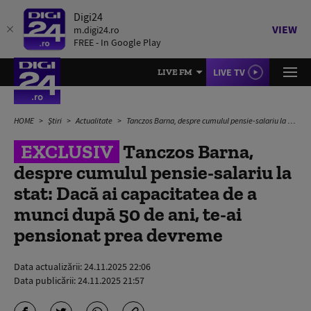
Digi24
VIEW
m.digi24.ro
FREE - In Google Play
LIVE TV
LIVE FM
HOME
Știri
Actualitate
Tanczos Barna, despre cumulul pensie-salariu la stat: Dacă ai capacitatea de a munci după 50 de ani, te-ai pensionat prea devreme
EXCLUSIV
Tanczos Barna,
despre cumulul pensie-salariu la
stat: Dacă ai capacitatea de a
munci după 50 de ani, te-ai
pensionat prea devreme
Data actualizării:
24.11.2025 22:06
Data publicării:
24.11.2025 21:57