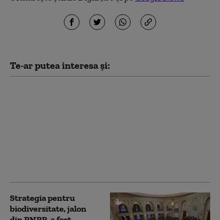
Te-ar putea interesa și:
Agricultorii se opun
reluării serviciilor
Sistemului
Antigrindină și vor o
evaluare
independentă. Planul
Ministerului
Agriculturii
Strategia pentru
biodiversitate, jalon
din PNRR, a fost