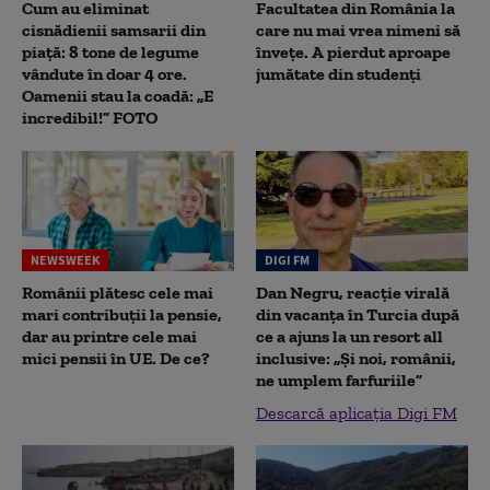
Cum au eliminat
Facultatea din România la
cisnădienii samsarii din
care nu mai vrea nimeni să
piață: 8 tone de legume
înveţe. A pierdut aproape
vândute în doar 4 ore.
jumătate din studenţi
Oamenii stau la coadă: „E
incredibil!” FOTO
NEWSWEEK
DIGI FM
Românii plătesc cele mai
Dan Negru, reacție virală
mari contribuții la pensie,
din vacanța în Turcia după
dar au printre cele mai
ce a ajuns la un resort all
mici pensii în UE. De ce?
inclusive: „Și noi, românii,
ne umplem farfuriile”
Descarcă aplicația Digi FM