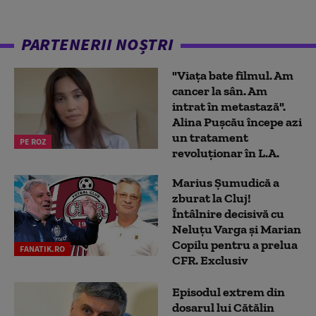
PARTENERII NOȘTRI
"Viața bate filmul. Am
cancer la sân. Am
intrat în metastază".
Alina Pușcău începe azi
un tratament
PE ROZ
revoluționar în L.A.
Marius Şumudică a
zburat la Cluj!
Întâlnire decisivă cu
Neluţu Varga şi Marian
Copilu pentru a prelua
FANATIK.RO
CFR. Exclusiv
Episodul extrem din
dosarul lui Cătălin