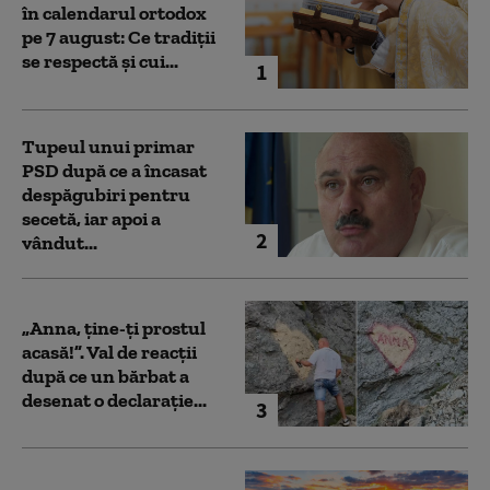
în calendarul ortodox
pe 7 august: Ce tradiții
se respectă și cui...
1
Tupeul unui primar
PSD după ce a încasat
despăgubiri pentru
secetă, iar apoi a
2
vândut...
„Anna, ţine-ţi prostul
acasă!”. Val de reacții
după ce un bărbat a
desenat o declarație...
3