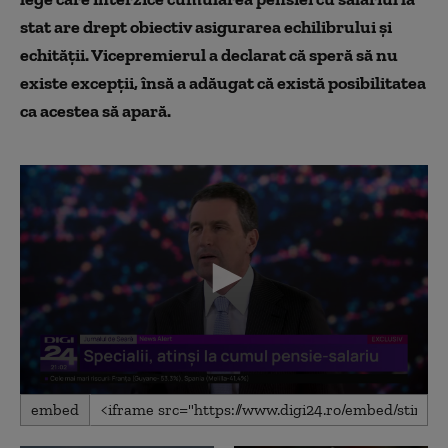
stat are drept obiectiv asigurarea echilibrului și
echității. Vicepremierul a declarat că speră să nu
existe excepții, însă a adăugat că există posibilitatea
ca acestea să apară.
0
embed
seconds
of