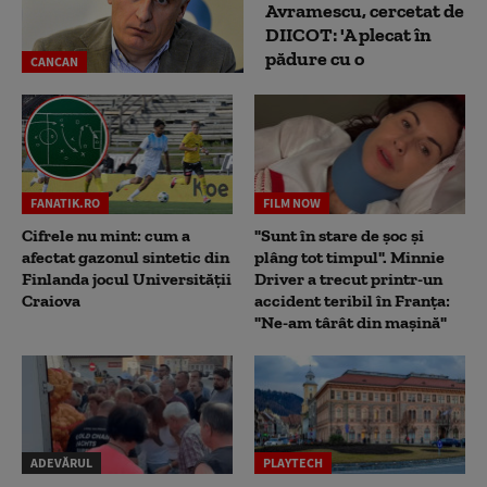
Avramescu, cercetat de
DIICOT: 'A plecat în
pădure cu o
CANCAN
FANATIK.RO
FILM NOW
Cifrele nu mint: cum a
"Sunt în stare de șoc și
afectat gazonul sintetic din
plâng tot timpul". Minnie
Finlanda jocul Universității
Driver a trecut printr-un
Craiova
accident teribil în Franța:
"Ne-am târât din mașină"
ADEVĂRUL
PLAYTECH