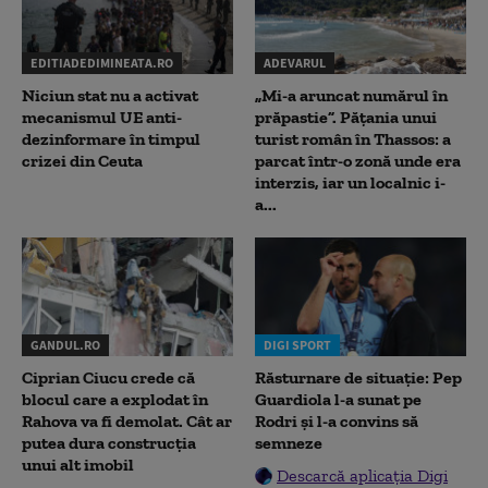
EDITIADEDIMINEATA.RO
ADEVARUL
Niciun stat nu a activat
„Mi-a aruncat numărul în
mecanismul UE anti-
prăpastie”. Pățania unui
dezinformare în timpul
turist român în Thassos: a
crizei din Ceuta
parcat într-o zonă unde era
interzis, iar un localnic i-
a...
GANDUL.RO
DIGI SPORT
Ciprian Ciucu crede că
Răsturnare de situație: Pep
blocul care a explodat în
Guardiola l-a sunat pe
Rahova va fi demolat. Cât ar
Rodri și l-a convins să
putea dura construcția
semneze
unui alt imobil
Descarcă aplicația Digi