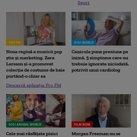
Sport
PRO FM
DIGI WORLD
Noua regină a muzicii pop
Canicula pune presiune pe
știe și marketing. Zara
inimă. 5 simptome care nu
Larsson și-a promovat
trebuie ignorate niciodată,
colecția de costume de baie
potrivit unui cardiolog
purtând-o chiar ea
Descarcă aplicația Pro FM
DIGI ANIMAL WORLD
FILM NOW
Cele mai răsfățate pisici
Morgan Freeman nu se