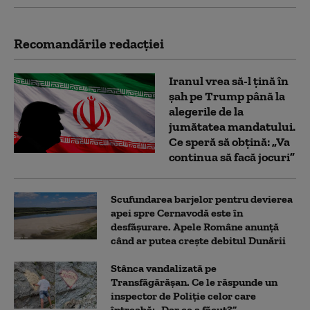
Recomandările redacţiei
Iranul vrea să-l țină în
șah pe Trump până la
alegerile de la
jumătatea mandatului.
Ce speră să obțină: „Va
continua să facă jocuri”
Scufundarea barjelor pentru devierea
apei spre Cernavodă este în
desfășurare. Apele Române anunță
când ar putea crește debitul Dunării
Stânca vandalizată pe
Transfăgărășan. Ce le răspunde un
inspector de Poliție celor care
întreabă: „Dar ce a făcut?”