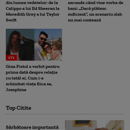
din lumea vedetelor: de la
ascunde când vine vorba de
Calippo a lui Ed Sheeran la
bani: „Dacă plătesc
Meredith Grey a lui Taylor
suficient”, un scenariu slab
Swift
nu mai contează
UTV
Gina Pistol a vorbit pentru
prima dată despre relația
cu tatăl ei. Cum i-a
schimbat viața fiica sa,
Josephine
Top Citite
Sărbătoare importantă