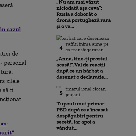
„Nu am mai văzut
seseră
niciodată așa ceva”:
Rusia a doborât o
dronă portugheză rară
și o va...
în cazul
4
ației de
„Anna, ţine-ţi prostul
 - personal
acasă!”. Val de reacții
după ce un bărbat a
tură.
desenat o declarație...
s zilele
 să fi
5
uncționat
Tupeul unui primar
PSD după ce a încasat
despăgubiri pentru
secetă, iar apoi a
cer
vândut...
murit”