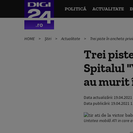
POLITICĂ
ACTUALITATE
E
HOME
Știri
Actualitate
Trei piste în ancheta privi
Trei pist
Spitalul "
au murit 
Data actualizării:
19.04.2021
Data publicării:
19.04.2021 1
Untatea mobilă ATI in care a