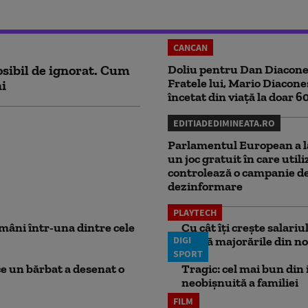
CANCAN
sibil de ignorat. Cum
Doliu pentru Dan Diacone
Fratele lui, Mario Diacone
ni
încetat din viață la doar 6
EDITIADEDIMINEATA.RO
Parlamentul European a l
un joc gratuit în care utili
controlează o campanie d
dezinformare
PLAYTECH
mâni într-una dintre cele
Cu cât îți crește salari
DIGI
aplică majorările din no
SPORT
ce un bărbat a desenat o
Tragic: cel mai bun din i
neobișnuită a familiei
FILM