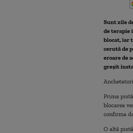
Sunt zile d
de terapie 
blocat, iar
cerută de p
eroare de s
greșit inst
Anchetatori
Prima pistă 
blocarea ve
confirma da
O altă pistă