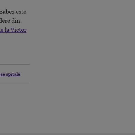
 Babeș este
dere din
e la Victor
se spitale