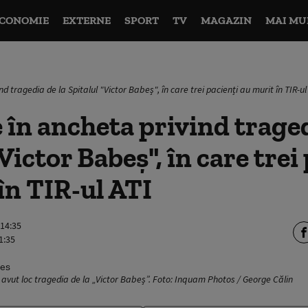
CONOMIE
EXTERNE
SPORT
TV
MAGAZIN
MAI MU
nd tragedia de la Spitalul "Victor Babeș", în care trei pacienți au murit în TIR-ul
e în ancheta privind traged
Victor Babeș", în care trei
în TIR-ul ATI
 14:35
1:35
 avut loc tragedia de la „Victor Babeș”. Foto: Inquam Photos / George Călin