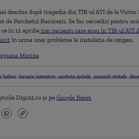
al deschis dup
ă tragedia din TIR-ul ATI de la Victor
t de Parchetul București. Se fac cercetări pentru uci
ce în 12 aprilie
trei pacienți care erau în TIR-ul ATI d
urit
în urma unei probleme la instalația de oxigen.
rgiana Marina
or babes
terapie intensiva
ancheta spitale
pacienti spitale
dece
tirile Digi24.ro și pe
Google News