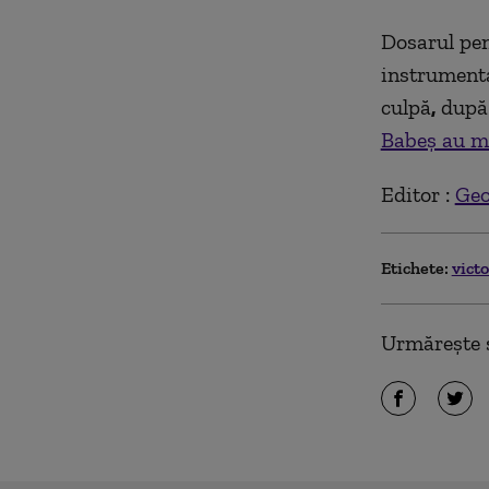
Dosarul pen
instrumenta
culpă
,
după 
Babeș au m
Editor :
Geo
Etichete:
vict
Urmărește ș