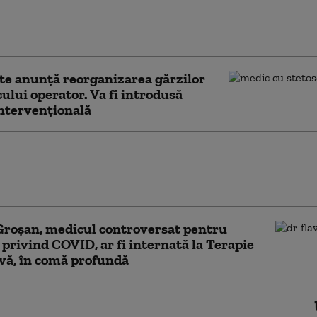
 la Spitalul „Marie Curie”. Cseke
 „Problema deficitului de personal
”
e anunță reorganizarea gărzilor
ocului operator. Va fi introdusă
ntervențională
preşedinte brazilian Jair
ro, internat la terapie intensivă
 i s-a făcut rău în penitenciar
Groșan, medicul controversat pentru
e privind COVID, ar fi internată la Terapie
vă, în comă profundă