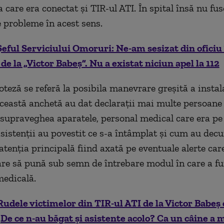
la care era conectat și TIR-ul ATI. În spital însă nu fu
e probleme în acest sens.
Șeful Serviciului Omoruri: Ne-am sesizat din oficiu 
de la „Victor Babeș”. Nu a existat niciun apel la 112
oteză se referă la posibila manevrare greșită a instal
această anchetă au dat declarații mai multe persoane
 supraveghea aparatele, personal medical care era pe 
sistenții au povestit ce s-a întâmplat și cum au decur
atenția principală fiind axată pe eventuale alerte care
care să pună sub semn de întrebare modul în care a f
edicală.
Rudele victimelor din TIR-ul ATI de la Victor Babeș 
 „De ce n-au băgat și asistente acolo? Ca un câine a 