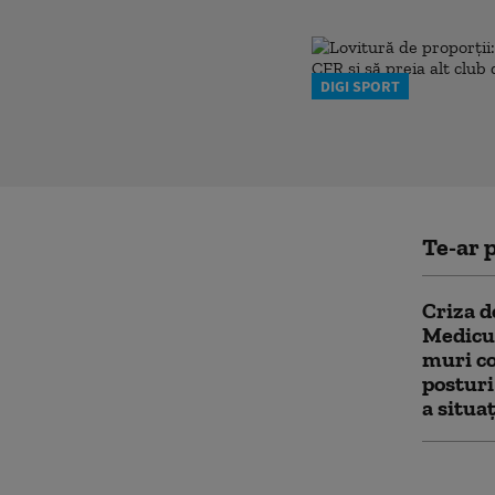
DIGI SPORT
Te-ar p
Criza d
Medicul
muri co
posturi
a situaț
Guvernu