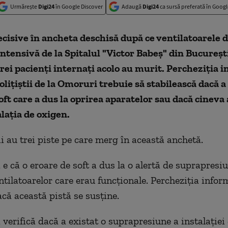
Urmărește
Digi24
în Google Discover
Adaugă
Digi24
ca sursă preferată în Googl
ecisive în ancheta deschisă după ce ventilatoarele 
intensivă de la Spitalul "Victor Babeș" din Bucureșt
 trei pacienți internați acolo au murit. Percheziția 
olițiștii de la Omoruri trebuie să stabilească dacă a 
oft care a dus la oprirea aparatelor sau dacă cinev
alația de oxigen.
i au trei piste pe care merg în această anchetă.
e că o eroare de soft a dus la o alertă de suprapresiu
ntilatoarelor care erau funcționale. Percheziția infor
că această pistă se susține.
 verifică dacă a existat o suprapresiune a instalației