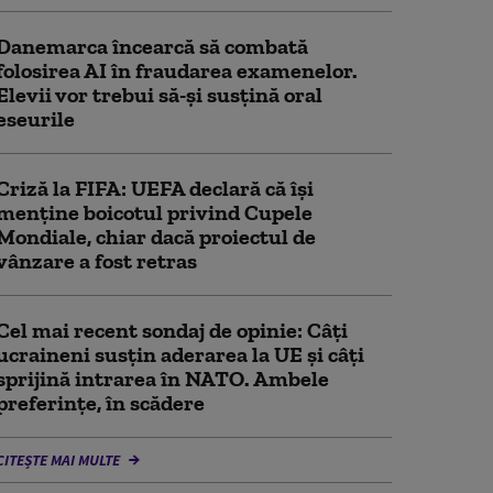
Danemarca încearcă să combată
folosirea AI în fraudarea examenelor.
Elevii vor trebui să-şi susţină oral
eseurile
Criză la FIFA: UEFA declară că îşi
menţine boicotul privind Cupele
Mondiale, chiar dacă proiectul de
vânzare a fost retras
Cel mai recent sondaj de opinie: Câți
ucraineni susțin aderarea la UE și câți
sprijină intrarea în NATO. Ambele
preferințe, în scădere
CITEȘTE MAI MULTE