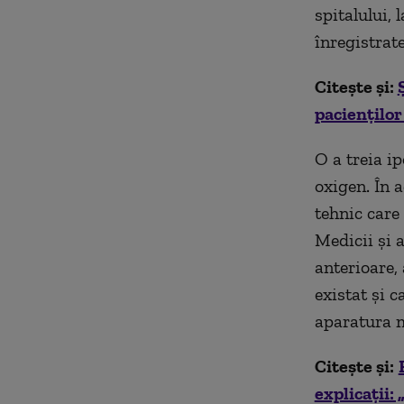
spitalului, 
înregistrat
Citește și:
pacienților 
O a treia ip
oxigen. În 
tehnic care
Medicii și a
anterioare, 
existat și 
aparatura m
Citește și:
explicații: