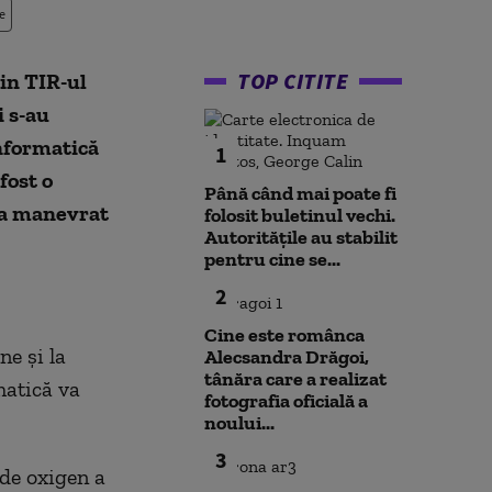
e
TOP CITITE
din TIR-ul
i s-au
informatică
1
fost o
Până când mai poate fi
a a manevrat
folosit buletinul vechi.
Autoritățile au stabilit
pentru cine se...
2
Cine este românca
ne și la
Alecsandra Drăgoi,
tânăra care a realizat
matică va
fotografia oficială a
noului...
3
 de oxigen a