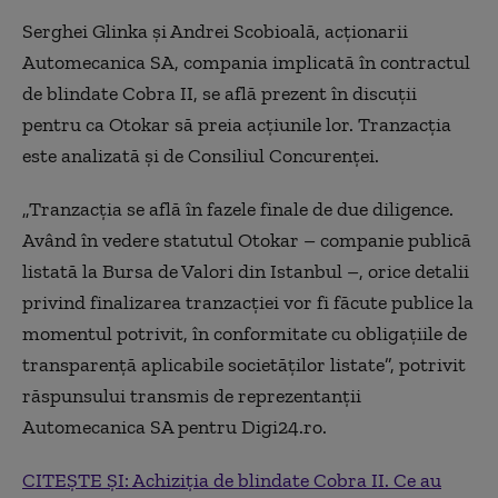
Serghei Glinka și Andrei Scobioală, acționarii
Automecanica SA, compania implicată în contractul
de blindate Cobra II, se află prezent în discuții
pentru ca Otokar să preia acțiunile lor. Tranzacția
este analizată și de Consiliul Concurenței.
„Tranzacția se află în fazele finale de due diligence.
Având în vedere statutul Otokar – companie publică
listată la Bursa de Valori din Istanbul –, orice detalii
privind finalizarea tranzacției vor fi făcute publice la
momentul potrivit, în conformitate cu obligațiile de
transparență aplicabile societăților listate”, potrivit
răspunsului transmis de reprezentanții
Automecanica SA pentru
Digi24.ro
.
CITEȘTE ȘI: Achiziția de blindate Cobra II. Ce au