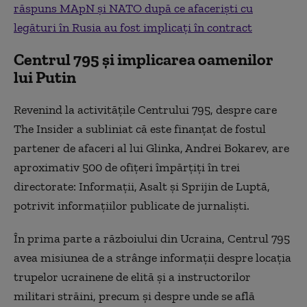
răspuns MApN și NATO după ce afaceriști cu
legături în Rusia au fost implicați în contract
Centrul 795 și implicarea oamenilor
lui Putin
Revenind la activitățile Centrului 795, despre care
The Insider a subliniat că este finanțat de fostul
partener de afaceri al lui Glinka, Andrei Bokarev, are
aproximativ 500 de ofițeri împărțiți în trei
directorate: Informații, Asalt și Sprijin de Luptă,
potrivit informațiilor publicate de jurnaliști.
În prima parte a războiului din Ucraina, Centrul 795
avea misiunea de a strânge informații despre locația
trupelor ucrainene de elită și a instructorilor
militari străini, precum și despre unde se află