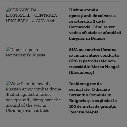
Ultima etapă a
operațiunii de salvare a
reactorului 2 de la
Cernavodă. Când se vor
vedea efectele scufundării
barjelor în Dunăre
SUA au convins Ucraina
să nu mai atace conducta
CPC şi petrolierele non-
ruseşti din Marea Neagră
(Bloomberg)
Incident grav de
securitate: O dronă a
intrat din România în
Bulgaria şi a explodat la
100 de metri de graniţă.
Reacția MApN