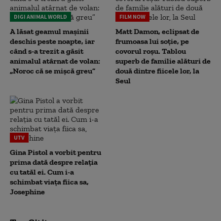
DIGI ANIMAL WORLD
FILM NOW
A lăsat geamul mașinii
Matt Damon, eclipsat de
deschis peste noapte, iar
frumoasa lui soție, pe
când s-a trezit a găsit
covorul roșu. Tablou
animalul atârnat de volan:
superb de familie alături de
„Noroc că se mișcă greu”
două dintre fiicele lor, la
Seul
UTV
Gina Pistol a vorbit pentru
prima dată despre relația
cu tatăl ei. Cum i-a
schimbat viața fiica sa,
Josephine