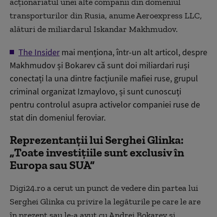
acționariatul unei alte companii din domeniul
transporturilor din Rusia, anume Aeroexpress LLC,
alături de miliardarul Iskandar Makhmudov.
The Insider
mai menționa, într-un alt articol, despre
Makhmudov și Bokarev că sunt doi miliardari ruși
conectați la una dintre facțiunile mafiei ruse, grupul
criminal organizat Izmaylovo, și sunt cunoscuți
pentru controlul asupra activelor companiei ruse de
stat din domeniul feroviar.
Reprezentanții lui Serghei Glinka:
„Toate investițiile sunt exclusiv în
Europa sau SUA”
Digi24.ro a cerut un punct de vedere din partea lui
Serghei Glinka cu privire la legăturile pe care le are
în prezent sau le-a avut cu Andrei Bokarev și