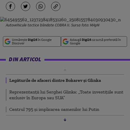
Autovehicule tactice blindate COBRA II. Sursa foto: MApN
Urmărește
Digi24
în Google
Adaugă
Digi24
ca sursă preferată în
Discover
Google
DIN ARTICOL
Legăturile de afaceri dintre Bokarev și Glinka
Reprezentanții lui Serghei Glinka: „Toate investițiile sunt
exclusiv în Europa sau SUA”
Centrul 795 și implicarea oamenilor lui Putin