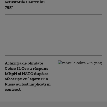
activitățile Centrului
795”
Achiziția de blindate
Cobra II: Consiliul
Concurenței
analizează intenția
Otokar de a prelua
Automecanica SA
Achiziția de blindate
Cobra II. Ce au răspuns
MApN și NATO după ce
afaceriști cu legături în
Rusia au fost implicați în
contract