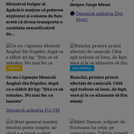
Ministrul bulgar al
despre Jorge Messi
Apărării susține că puterea
Descarcă aplicația Digi
exploziei și coloana de fum
Sport
arată că drona transporta o
cantitate semnificativă
de...
PRO FM
DIGI WORLD
Ce nu-i lipsește Monicăi
Rinichii, printre primii
Anghel din frigider, după
afectați de caniculă. Câtă
ce a slăbit 40 kg: “Știu ce să
apă trebuie să bem, de fapt,
mănânc. Nu mai fac ca
vara și la ce alimente să fim
înainte”
atenți
Descarcă aplicația Pro FM