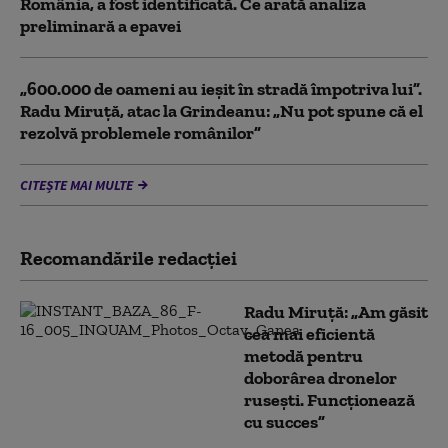
România, a fost identificată. Ce arată analiza
preliminară a epavei
„600.000 de oameni au ieșit în stradă împotriva lui”.
Radu Miruță, atac la Grindeanu: „Nu pot spune că el
rezolvă problemele românilor”
CITEȘTE MAI MULTE
Recomandările redacţiei
Radu Miruță: „Am găsit
cea mai eficientă
metodă pentru
doborârea dronelor
rusești. Funcționează
cu succes”