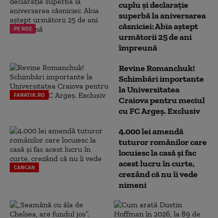
cuplu și declarație
superbă la aniversarea
căsniciei: Abia aștept
PE ROZ
următorii 25 de ani
împreună
Revine Romanchuk!
Schimbări importante
la Universitatea
FANATIK.RO
Craiova pentru meciul
cu FC Argeş. Exclusiv
4.000 lei amendă
tuturor românilor care
locuiesc la casă și fac
acest lucru în curte,
CANCAN
crezând că nu îi vede
nimeni