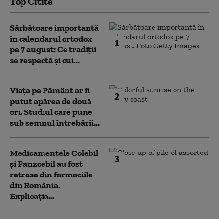
Top Citite
Sărbătoare importantă
în calendarul ortodox
1
pe 7 august: Ce tradiții
se respectă și cui...
Viața pe Pământ ar fi
2
putut apărea de două
ori. Studiul care pune
sub semnul întrebării...
Medicamentele Colebil
3
și Panzcebil au fost
retrase din farmaciile
din România.
Explicația...