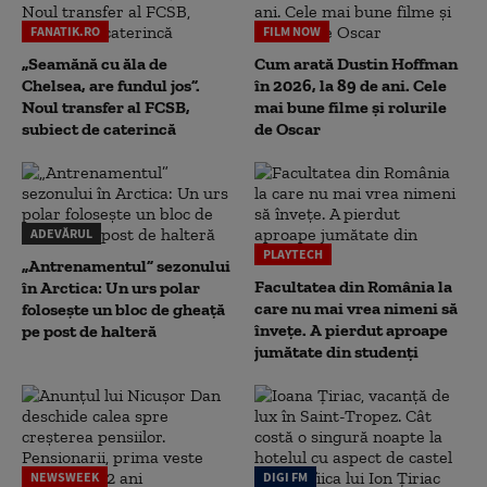
FANATIK.RO
FILM NOW
„Seamănă cu ăla de
Cum arată Dustin Hoffman
Chelsea, are fundul jos”.
în 2026, la 89 de ani. Cele
Noul transfer al FCSB,
mai bune filme și rolurile
subiect de caterincă
de Oscar
ADEVĂRUL
PLAYTECH
„Antrenamentul” sezonului
Facultatea din România la
în Arctica: Un urs polar
care nu mai vrea nimeni să
folosește un bloc de gheață
înveţe. A pierdut aproape
pe post de halteră
jumătate din studenţi
NEWSWEEK
DIGI FM