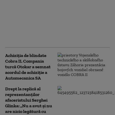
„Moment important
pentru înzestrarea
Armatei”. Primele
vehicule blindate
COBRA II produse în
România au fost
recepționate de MApN
Achiziția de blindate
Cobra II. Compania
turcă Otokar a semnat
acordul de achiziție a
Automecanica SA
Drept la replică al
reprezentanților
afaceristului Serghei
Glinka: „Nu a avut și nu
are nicio legătură cu