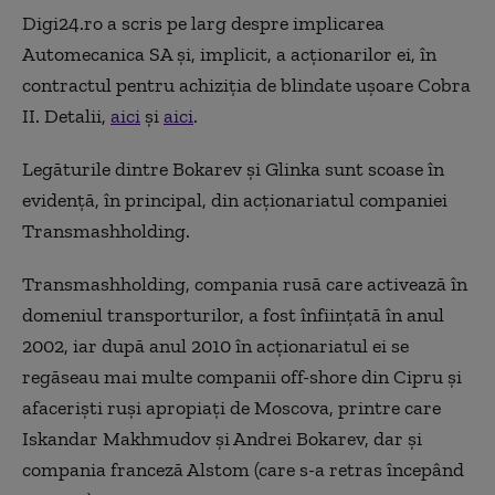
Digi24.ro a scris pe larg despre implicarea
Automecanica SA și, implicit, a acționarilor ei, în
contractul pentru achiziția de blindate ușoare Cobra
II. Detalii,
aici
și
aici
.
Legăturile dintre Bokarev și Glinka sunt scoase în
evidență, în principal, din acționariatul companiei
Transmashholding.
Transmashholding, compania rusă care activează în
domeniul transporturilor, a fost înființată în anul
2002, iar după anul 2010 în acționariatul ei se
regăseau mai multe companii off-shore din Cipru și
afaceriști ruși apropiați de Moscova, printre care
Iskandar Makhmudov și Andrei Bokarev, dar și
compania franceză Alstom (care s-a retras începând