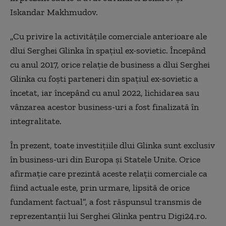
Iskandar Makhmudov.
„Cu privire la activitățile comerciale anterioare ale
dlui Serghei Glinka în spațiul ex-sovietic. Începând
cu anul 2017, orice relație de business a dlui Serghei
Glinka cu foști parteneri din spațiul ex-sovietic a
încetat, iar începând cu anul 2022, lichidarea sau
vânzarea acestor business-uri a fost finalizată în
integralitate.
În prezent, toate investițiile dlui Glinka sunt exclusiv
în business-uri din Europa și Statele Unite. Orice
afirmație care prezintă aceste relații comerciale ca
fiind actuale este, prin urmare, lipsită de orice
fundament factual”, a fost răspunsul transmis de
reprezentanții lui Serghei Glinka pentru Digi24.ro.