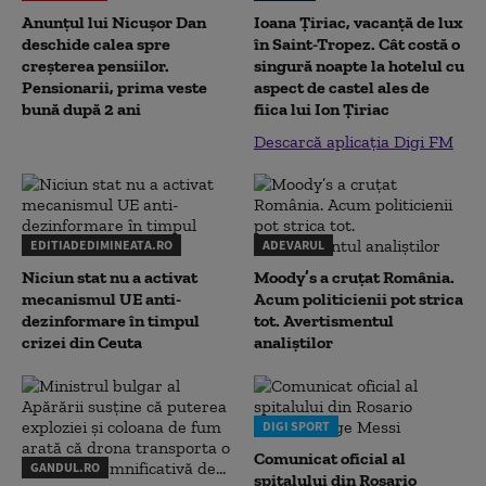
Anunțul lui Nicușor Dan
Ioana Țiriac, vacanță de lux
deschide calea spre
în Saint-Tropez. Cât costă o
creșterea pensiilor.
singură noapte la hotelul cu
Pensionarii, prima veste
aspect de castel ales de
bună după 2 ani
fiica lui Ion Țiriac
Descarcă aplicația Digi FM
EDITIADEDIMINEATA.RO
ADEVARUL
Niciun stat nu a activat
Moody’s a cruțat România.
mecanismul UE anti-
Acum politicienii pot strica
dezinformare în timpul
tot. Avertismentul
crizei din Ceuta
analiștilor
DIGI SPORT
Comunicat oficial al
GANDUL.RO
spitalului din Rosario