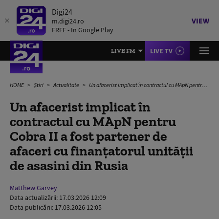
Digi24
VIEW
m.digi24.ro
FREE - In Google Play
LIVE TV
LIVE FM
HOME
Știri
Actualitate
Un afacerist implicat în contractul cu MApN pentru Cobra II a fost partener de afaceri cu finanțatorul unității de asasini din Rusia
Un afacerist implicat în
contractul cu MApN pentru
Cobra II a fost partener de
afaceri cu finanțatorul unității
de asasini din Rusia
Matthew Garvey
Data actualizării:
17.03.2026 12:09
Data publicării:
17.03.2026 12:05