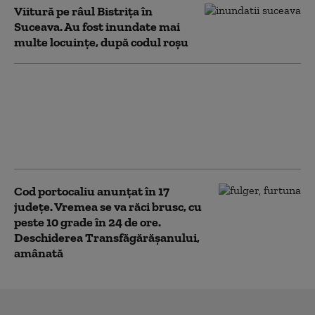
Viitură pe râul Bistrița în
Suceava. Au fost inundate mai
multe locuințe, după codul roșu
Pericol pe calea ferată, în
Suceava: scânduri de lemn au
fost găsite perpendicular pe
șine. Un tren, la un pas de
tragedie
Cod portocaliu anunțat în 17
județe. Vremea se va răci brusc, cu
peste 10 grade în 24 de ore.
Deschiderea Transfăgărășanului,
amânată