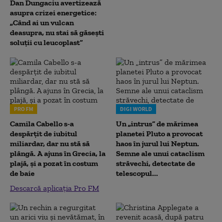
Dan Dungaciu avertizează
asupra crizei energetice:
„Când ai un vulcan
deasupra, nu stai să găsești
soluții cu leucoplast”
PRO FM
DIGI WORLD
Camila Cabello s-a
Un „intrus” de mărimea
despărțit de iubitul
planetei Pluto a provocat
miliardar, dar nu stă să
haos în jurul lui Neptun.
plângă. A ajuns în Grecia, la
Semne ale unui cataclism
plajă, și a pozat în costum
străvechi, detectate de
de baie
telescopul...
Descarcă aplicația Pro FM