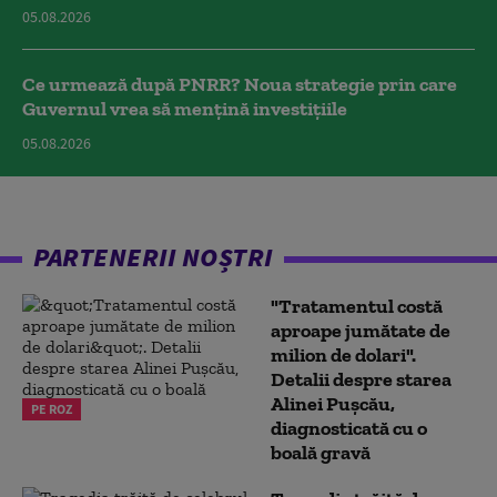
05.08.2026
Ce urmează după PNRR? Noua strategie prin care
Guvernul vrea să mențină investițiile
05.08.2026
PARTENERII NOȘTRI
"Tratamentul costă
aproape jumătate de
milion de dolari".
Detalii despre starea
Alinei Pușcău,
PE ROZ
diagnosticată cu o
boală gravă