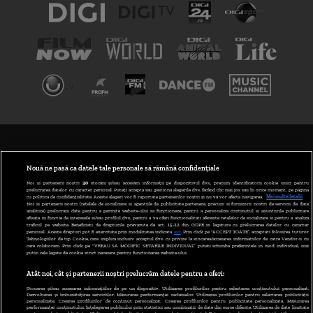
TERMENI ȘI CONDIȚII
POLITICA DE CONFIDENȚIALITATE
Nouă ne pasă ca datele tale personale să rămână confidențiale
Noi și partenerii noștri
30
stocăm și/sau accesăm informații pe dispozitivul dvs., precum identificatorii cookie unici pentru
prelucrarea datelor cu caracter personal. Puteți accepta sau gestiona alegerile dvs. făcând clic mai jos sau în orice moment, pe pagina
ABONARE DIGI TV
cu politica de confidențialitate. Aceste alegeri vor fi raportate partenerilor noștri și nu vă vor afecta navigarea.
Mai multe detalii
Noi si partenerii nostri (retelele de socializare si agentiile de publicitate partenere, precum si furnizorii nostri de servicii de date
analitice) prelucram date pentru a permite website-ului sa functioneze, pentru a personaliza continutul si anunturile publicitare
GESTIONAȚI PREFERINȚELE
afisate in functie de interesele si/sau profilul dvs., pentru a va oferi functionalitati aferente retelelor de socializare si pentru a analiza
traficul pe website. Beneficiati de drepturile prevazute de art. 15-22 din GDPR in legatura cu prelucrarea datelor cu caracter
personal. Aceste drepturi pot fi exercitate prin modalitatea indicata
aici
. Prin click pe “ACCEPT TOATE”, acceptati folosirea tuturor
CODUL DIGI24
Tehnologiilor de tip Cookie, care implica inclusiv acceptul dvs. cu privire la stocarea/accesarea informatiilor de catre Vendor-ii cu
care colaboram. Prin click pe “VREAU SA MODIFIC SETARILE INDIVIDUAL” puteti schimba preferintele in mod individual, mai
putin cele legate de cookie strict necesare pentru functionarea website-ului.
CAMERE WEB
Atât noi, cât și partenerii noștri prelucrăm datele pentru a oferi:
CONTACT/INFO
Stocarea și/sau accesarea informațiilor de pe un dispozitiv. Utilizarea profilurilor pentru selectarea conținutului personalizat.
Dezvoltarea și îmbunătățirea serviciilor. Măsurarea performanței reclamelor. Utilizarea profilurilor pentru selectarea publicității
personalizate. Crearea profilurilor de conținut personalizat. Crearea profilurilor pentru publicitate personalizată. Măsurarea
performanței conținutului. Înțelegerea publicului prin statistici sau combinații de date din surse diferite. Utilizarea de date limitate