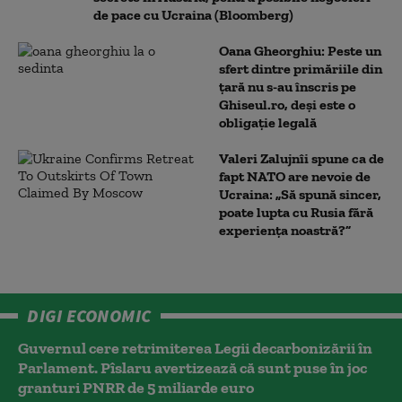
de pace cu Ucraina (Bloomberg)
Oana Gheorghiu: Peste un
sfert dintre primăriile din
țară nu s-au înscris pe
Ghiseul.ro, deși este o
obligație legală
Valeri Zalujnîi spune ca de
fapt NATO are nevoie de
Ucraina: „Să spună sincer,
poate lupta cu Rusia fără
experiența noastră?”
DIGI ECONOMIC
Guvernul cere retrimiterea Legii decarbonizării în
Parlament. Pîslaru avertizează că sunt puse în joc
granturi PNRR de 5 miliarde euro