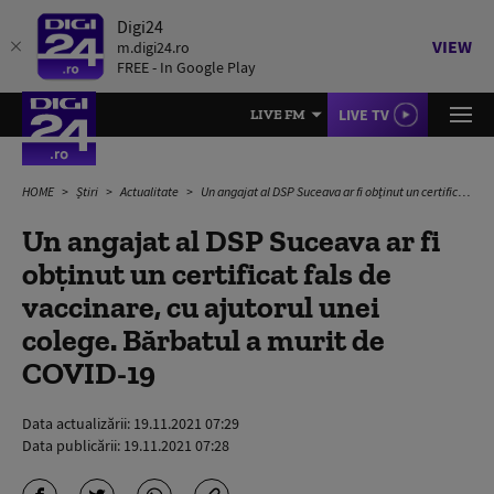
Digi24
VIEW
m.digi24.ro
FREE - In Google Play
LIVE TV
LIVE FM
HOME
Știri
Actualitate
Un angajat al DSP Suceava ar fi obținut un certificat fals de vaccinare, cu ajutorul unei colege. Bărbatul a murit de COVID-19
Un angajat al DSP Suceava ar fi
obținut un certificat fals de
vaccinare, cu ajutorul unei
colege. Bărbatul a murit de
COVID-19
Data actualizării:
19.11.2021 07:29
Data publicării:
19.11.2021 07:28