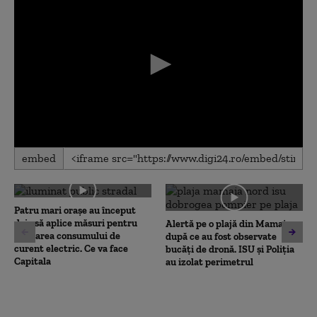
0
embed
seconds
of
0
seconds
Patru mari orașe au început
deja să aplice măsuri pentru
Alertă pe o plajă din Mamaia,
limitarea consumului de
după ce au fost observate
curent electric. Ce va face
bucăți de dronă. ISU și Poliția
Capitala
au izolat perimetrul