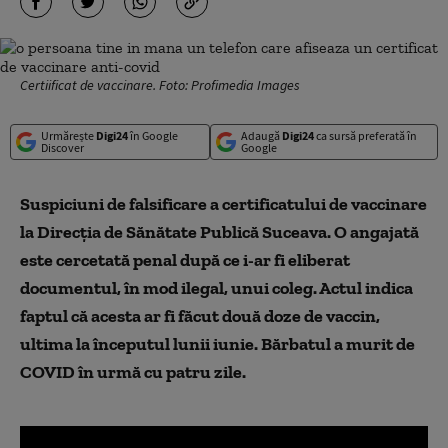
Certiificat de vaccinare. Foto: Profimedia Images
Urmărește
Digi24
în Google
Adaugă
Digi24
ca sursă preferată în
Discover
Google
Suspiciuni de falsificare a certificatului de vaccinare
la Direcția de Sănătate Publică Suceava. O angajată
este cercetată penal după ce i-ar fi eliberat
documentul, în mod ilegal, unui coleg. Actul indica
faptul că acesta ar fi
făcut
două doze de vaccin,
ultima la începutul lunii iunie. Bărbatul a murit de
COVID în urmă cu patru zile.