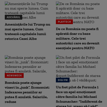
ADEVĂRUL
PLAYTECH
Amenințările lui Trump nu
De ce România nu poate fi
mai sperie lumea. Cum
apărată doar cu baze
tratează capitalele lumii
militare. Cele trei
retorica Casei Albe
autostrăzi care au devenit
esențiale pentru NATO
NEWSWEEK
DIGI FM
România poate ajunge
Un fost pilot de Formula 1
vineri în „junk”. Economist:
face un apel emoționant
Indexarea pensiilor ar
către familia lui Michael
putea fi anulată. Salariile,
Schumacher: "Indiferent de
reduse
starea lui, vreau să-l văd"