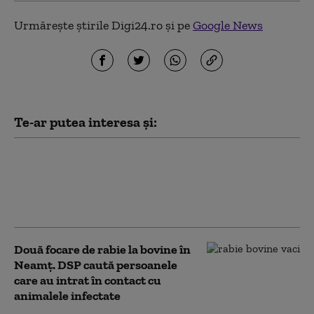
Urmărește știrile Digi24.ro și pe
Google News
Te-ar putea interesa și:
Scene șocante pe o stradă din Suceava:
Adolescent pe trotinetă, urmărit și lovit
intenționat cu mașina. Şoferul a fost
arestat
Două focare de rabie la bovine în
Neamț. DSP caută persoanele
care au intrat în contact cu
animalele infectate