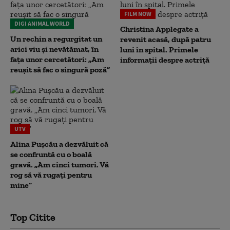
FILM NOW
DIGI ANIMAL WORLD
Christina Applegate a
Un rechin a regurgitat un
revenit acasă, după patru
arici viu și nevătămat, în
luni în spital. Primele
fața unor cercetători: „Am
informații despre actriță
reușit să fac o singură poză”
UTV
Alina Pușcău a dezvăluit că
se confruntă cu o boală
gravă. „Am cinci tumori. Vă
rog să vă rugați pentru
mine”
Top Citite