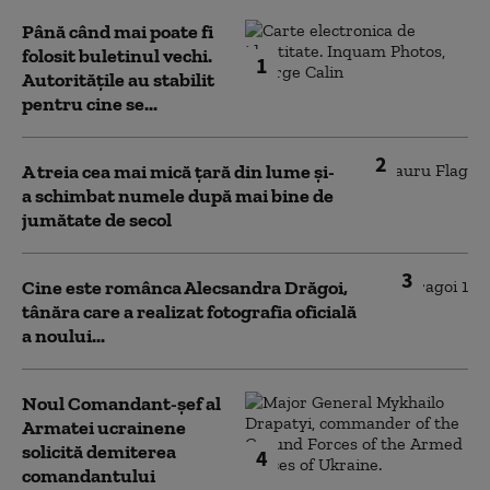
Până când mai poate fi
folosit buletinul vechi.
1
Autoritățile au stabilit
pentru cine se...
2
A treia cea mai mică țară din lume și-
a schimbat numele după mai bine de
jumătate de secol
3
Cine este românca Alecsandra Drăgoi,
tânăra care a realizat fotografia oficială
a noului...
Noul Comandant-șef al
Armatei ucrainene
solicită demiterea
4
comandantului