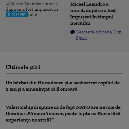
Micael Leandro a
murit, după ce a fost
DIGI SPORT
împușcat în timpul
meciului
Descarcă aplicația Digi
Sport
Ultimele știri
Un bărbat din Hunedoara și-a sechestrat copilul de
2 ani și a amenințat că îl omoară
Valeri Zalujnîi spune ca de fapt NATO are nevoie de
Ucraina: „Să spună sincer, poate lupta cu Rusia fără
experiența noastră?”