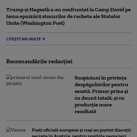
Trump şi Hegseth s-au confruntat la Camp David pe
tema epuizării stocurilor de rachete ale Statelor
Unite (Washington Post)
CITEȘTE MAI MULTE
Recomandările redacţiei
Suspiciuni în privința
despăgubirilor pentru
secetă. Primar prins și
cu daună totală, și cu
producție mare
recoltată
Foști oficiali europeni și ruși au purtat discuții
secrete în Austria, pentru posibile negocieri