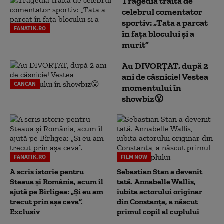
Tragedia trăită de
celebrul comentator
sportiv: „Tata a parcat
FANATIK.RO
în fața blocului și a
murit”
Au DIVORȚAT, după 2
ani de căsnicie! Vestea
CANCAN
momentului în
showbiz😮
FANATIK.RO
FILM NOW
A scris istorie pentru
Sebastian Stan a devenit
Steaua și România, acum îl
tată. Annabelle Wallis,
ajută pe Bîrligea: „Și eu am
iubita actorului originar
trecut prin așa ceva”.
din Constanța, a născut
Exclusiv
primul copil al cuplului