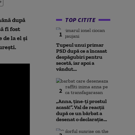
e
TOP CITITE
ămână după
ă fi fost
1
de la el și
Tupeul unui primar
urești.
PSD după ce a încasat
despăgubiri pentru
secetă, iar apoi a
vândut...
2
„Anna, ţine-ţi prostul
acasă!”. Val de reacții
după ce un bărbat a
desenat o declarație...