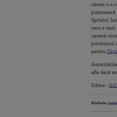
căreia s-a 
pulmonară m
Spitalul Ju
care a ieșit
ușoară insuf
purtătorul 
pentru
Dig
Autoritățil
afle dacă e
Editor :
G.C
Etichete:
mare