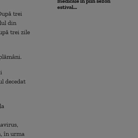
medicale în plin sezon
estival...
După trei
lul din
upă trei zile
 plămâni.
i
ul decedat
la
avirus,
ă, în urma