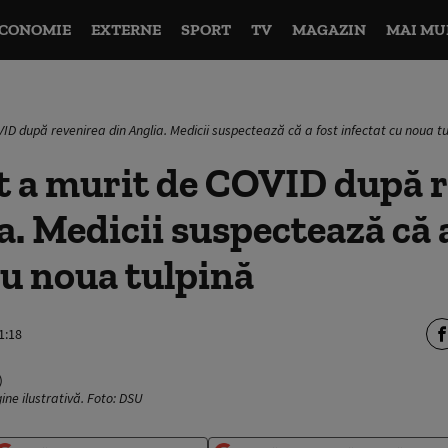
CONOMIE
EXTERNE
SPORT
TV
MAGAZIN
MAI MU
D după revenirea din Anglia. Medicii suspectează că a fost infectat cu noua t
t a murit de COVID după 
a. Medicii suspectează că 
cu noua tulpină
1:18
ne ilustrativă. Foto: DSU