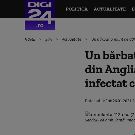
POLITICĂ
ACTUALITATE
E
HOME
Știri
Actualitate
Un bărbat a murit de COVI
Un bărba
din Angli
infectat 
Data publicării:
26.01.2021 2
Serviciul de ambulanță. Imagi