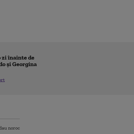
 zi înainte de
do și Georgina
ort