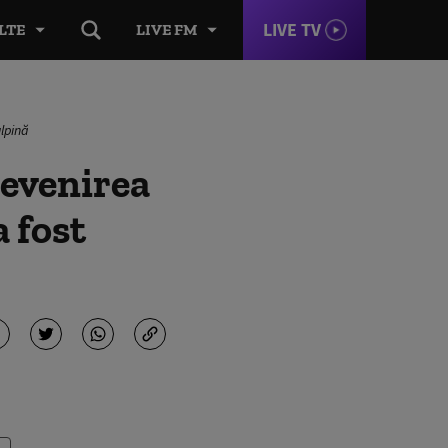
LIVE TV
LTE
LIVE FM
ulpină
revenirea
a fost