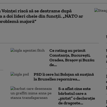
a Voinței riscă să se destrame după
a a doi lideri cheie din funcții. „NATO ar
 problemă majoră”
Ce rating au primit
Constanța, București,
Oradea, Brașov și Buzău
de...
PSD îi cere lui Bolojan să susțină
la Bruxelles repornirea...
S-a aflat cine este
bărbatul care a
„pictat” o declarație
de dragoste...