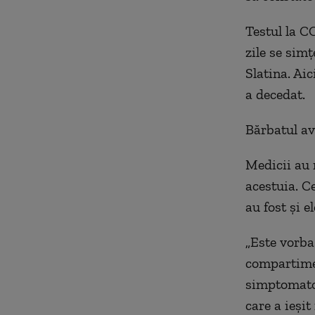
Testul la C
zile se simț
Slatina. Aic
a decedat.
Bărbatul av
Medicii au r
acestuia. C
au fost și e
„Este vorba
compartimen
simptomatol
care a ieșit