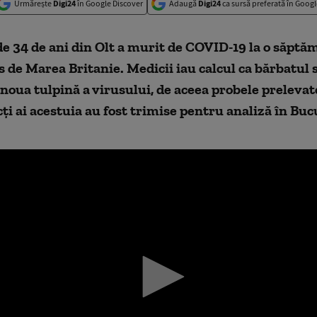
Urmărește
Digi24
în Google Discover
Adaugă
Digi24
ca sursă preferată în Googl
e 34 de ani din Olt a murit de COVID-19 la o săpt
rs de Marea Britanie. Medicii iau calcul ca bărbatul s
 noua tulpină a virusului, de aceea probele prelevate 
cți ai acestuia au fost trimise pentru analiză în Buc