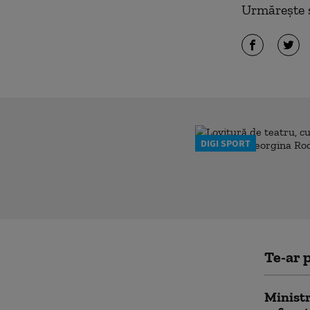
Urmărește ș
DIGI SPORT
Te-ar p
Ministr