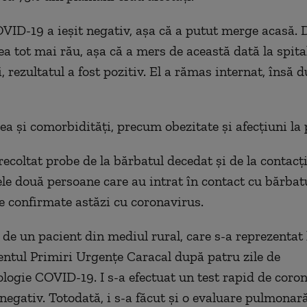
OVID-19 a ieșit negativ, așa că a putut merge acasă. 
ea tot mai rău, așa că a mers de această dată la spita
i, rezultatul a fost pozitiv. El a rămas internat, însă d
ea și comorbidități, precum obezitate și afecțiuni la
ecoltat probe de la bărbatul decedat și de la contacți
ele două persoane care au intrat în contact cu bărbat
le confirmate astăzi cu coronavirus.
 de un pacient din mediul rural, care s-a reprezentat 
tul Primiri Urgențe Caracal după patru zile de
ogie COVID-19. I s-a efectuat un test rapid de coron
 negativ. Totodată, i s-a făcut și o evaluare pulmonar