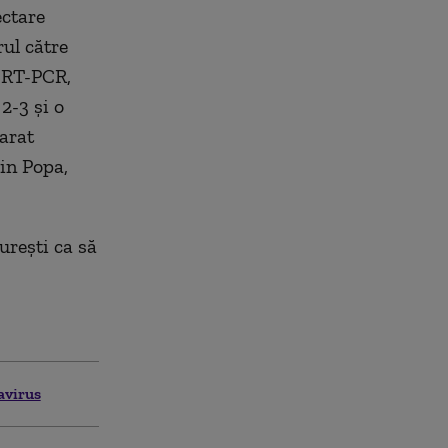
ectare
ul către
t RT-PCR,
2-3 și o
larat
rin Popa,
urești ca să
avirus