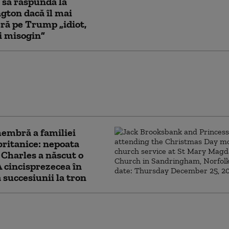
 să răspundă la
ton dacă îl mai
ră pe Trump „idiot,
şi misogin”
t violent la Londra:
ărbaţi au fost
iaţi de o femeie.
rea a fost arestată
embră a familiei
britanice: nepoata
 Charles a născut o
 A cincisprezecea în
 succesiunii la tron
50 de migranţi au fost salvați de pe un vas care
foc în Canalul Mânecii