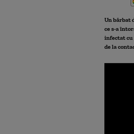
Un bărbat d
ce s-a înto
infectat cu
de la conta