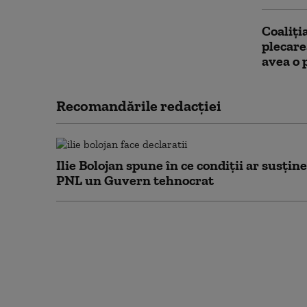
Coaliți
plecare
avea o
Recomandările redacţiei
Ilie Bolojan spune în ce condiții ar susține
PNL un Guvern tehnocrat