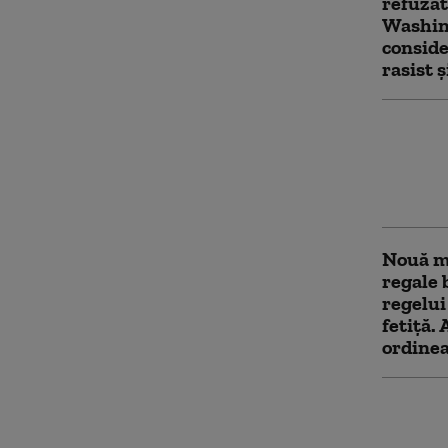
refuzat
Washing
conside
rasist 
Inciden
Patru b
înjungh
Agresoa
Nouă m
regale 
regelui
fetiță.
ordinea
Peste 1
a luat 