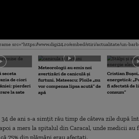
me
Meteorologii au emis noi
 seceta
Cristian Bușoi
avertizări de caniculă și
azia de ciori
energetică: „P
furtuni. Mateescu: Ploile „nu
niei: pierderi
fi afectată de 
vor compensa lipsa acută” de
rare la sate
consum”
apă
 34 de ani s-a simțit rău timp de câteva zile după în
apoi a mers la spitalul din Caracal, unde medicii au f
 că 75% din plămâni erau afectați.