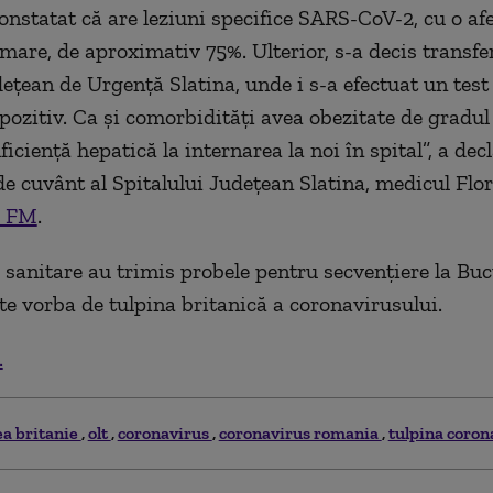
constatat că are leziuni specifice SARS-CoV-2, cu o af
are, de aproximativ 75%. Ulterior, s-a decis transfer
dețean de Urgență Slatina, unde i s-a efectuat un tes
 pozitiv. Ca și comorbidități avea obezitate de gradul 
iciență hepatică la internarea la noi în spital”, a dec
de cuvânt al Spitalului Județean Slatina, medicul Flo
i FM
.
e sanitare au trimis probele pentru secvențiere la Buc
ste vorba de tulpina britanică a coronavirusului.
.
a britanie
olt
coronavirus
coronavirus romania
tulpina coron