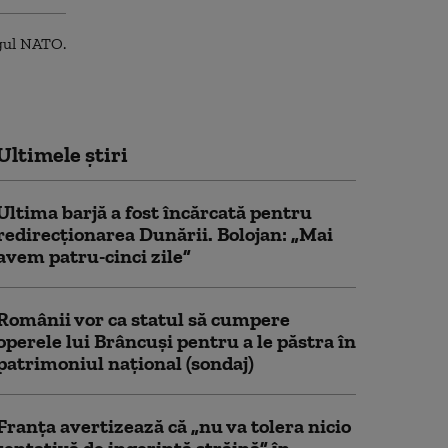
Ultimele știri
Ultima barjă a fost încărcată pentru
redirecționarea Dunării. Bolojan: „Mai
avem patru-cinci zile”
Românii vor ca statul să cumpere
operele lui Brâncuși pentru a le păstra în
patrimoniul național (sondaj)
Franţa avertizează că „nu va tolera nicio
tentativă de ingerinţă străină” în