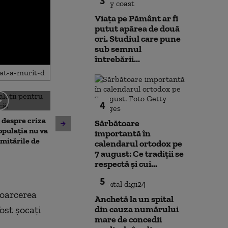
3
Viața pe Pământ ar fi
putut apărea de două
ori. Studiul care pune
sub semnul
întrebării...
4
Noi verificări pe aeroportul
Societatea de 
, despre criza
din Leipzig: sute de polițiști
București și-a 
Sărbătoare
opulația nu va
caută o a doua dronă.
insolvența
importantă în
limitările de
Varianta exclusă de
calendarul ortodox pe
anchetatori
7 august: Ce tradiții se
respectă și cui...
5
toarcerea
Anchetă la un spital
ost șocați
din cauza numărului
mare de concedii