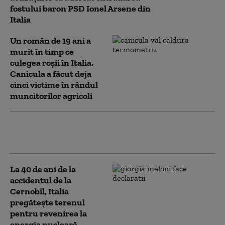
fostului baron PSD Ionel Arsene din
Italia
Un român de 19 ani a
murit în timp ce
culegea roșii în Italia.
Canicula a făcut deja
cinci victime în rândul
muncitorilor agricoli
„Scene de război”. Accident dramatic în Italia:
cel puțin șase persoane și-au pierdut viața
La 40 de ani de la
accidentul de la
Cernobîl, Italia
pregătește terenul
pentru revenirea la
energia nucleară