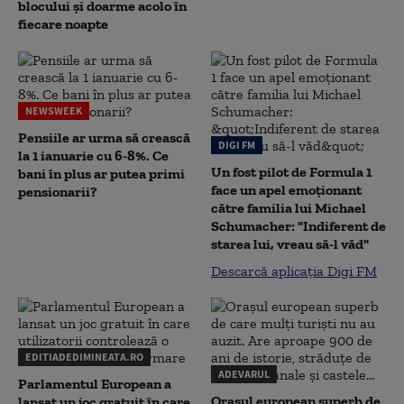
blocului și doarme acolo în
fiecare noapte
NEWSWEEK
Pensiile ar urma să crească
DIGI FM
la 1 ianuarie cu 6-8%. Ce
Un fost pilot de Formula 1
bani în plus ar putea primi
face un apel emoționant
pensionarii?
către familia lui Michael
Schumacher: "Indiferent de
starea lui, vreau să-l văd"
Descarcă aplicația Digi FM
EDITIADEDIMINEATA.RO
ADEVARUL
Parlamentul European a
Orașul european superb de
lansat un joc gratuit în care