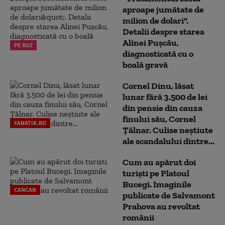
aproape jumătate de
milion de dolari".
Detalii despre starea
Alinei Pușcău,
PE ROZ
diagnosticată cu o
boală gravă
Cornel Dinu, lăsat
lunar fără 3.500 de lei
din pensie din cauza
finului său, Cornel
FANATIK.RO
Țălnar. Culise neștiute
ale scandalului dintre...
Cum au apărut doi
turiști pe Platoul
Bucegi. Imaginile
CANCAN
publicate de Salvamont
Prahova au revoltat
românii