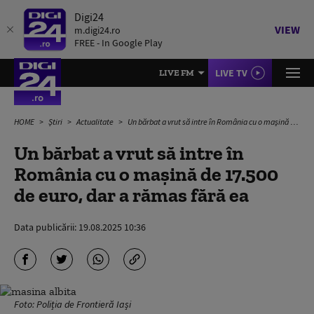
Digi24
VIEW
m.digi24.ro
FREE - In Google Play
LIVE TV
LIVE FM
HOME
Știri
Actualitate
Un bărbat a vrut să intre în România cu o mașină de 17.500 de euro, dar a rămas fără ea
Un bărbat a vrut să intre în
România cu o mașină de 17.500
de euro, dar a rămas fără ea
Data publicării:
19.08.2025 10:36
Foto: Poliția de Frontieră Iași