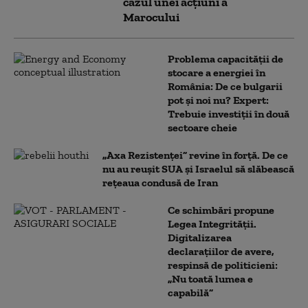
cazul unei acțiuni a
Marocului
Problema capacității de
stocare a energiei în
România: De ce bulgarii
pot și noi nu? Expert:
Trebuie investiții în două
sectoare cheie
„Axa Rezistenței” revine în forță. De ce
nu au reușit SUA și Israelul să slăbească
rețeaua condusă de Iran
Ce schimbări propune
Legea Integrității.
Digitalizarea
declarațiilor de avere,
respinsă de politicieni:
„Nu toată lumea e
capabilă”