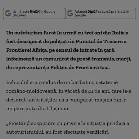
Urmărește
Digi24
în Google
Adaugă
Digi24
ca sursă preferată în
Discover
Google
Un autoturism furat în urmă cu trei ani din Italia a
fost descoperit de poliţişti în Punctul de Trecere a
Frontierei Albiţa, pe sensul de intrate în ţară,
informează un comunicat de presă transmis, marţi,
de reprezentanţii Poliţiei de Frontieră Iaşi.
Vehiculul era condus de un bărbat cu cetăţenie
româno-moldoveană, în vârstă de 41 de ani, care le-a
declarat autorităţilor că a cumpărat maşina dintr-
un parc auto din Chişinău.
„Existând suspiciuni cu privire la situaţia juridică a
autoturismului, au fost efectuate verificări