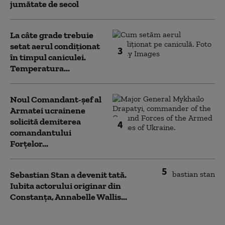
jumătate de secol
La câte grade trebuie
setat aerul condiționat
3
în timpul caniculei.
Temperatura...
Noul Comandant-șef al
Armatei ucrainene
solicită demiterea
4
comandantului
Forțelor...
5
Sebastian Stan a devenit tată.
Iubita actorului originar din
Constanța, Annabelle Wallis...