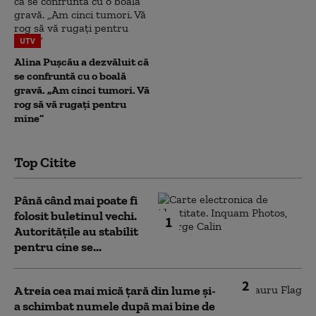
UTV
Alina Pușcău a dezvăluit că
se confruntă cu o boală
gravă. „Am cinci tumori. Vă
rog să vă rugați pentru
mine”
Top Citite
Până când mai poate fi
folosit buletinul vechi.
1
Autoritățile au stabilit
pentru cine se...
2
A treia cea mai mică țară din lume și-
a schimbat numele după mai bine de