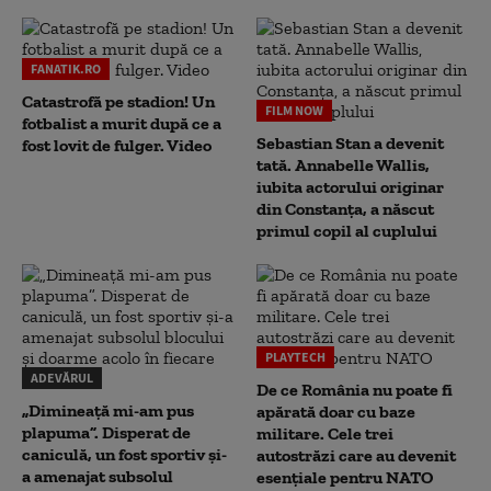
FANATIK.RO
Catastrofă pe stadion! Un
FILM NOW
fotbalist a murit după ce a
Sebastian Stan a devenit
fost lovit de fulger. Video
tată. Annabelle Wallis,
iubita actorului originar
din Constanța, a născut
primul copil al cuplului
PLAYTECH
ADEVĂRUL
De ce România nu poate fi
„Dimineață mi-am pus
apărată doar cu baze
plapuma”. Disperat de
militare. Cele trei
caniculă, un fost sportiv și-
autostrăzi care au devenit
a amenajat subsolul
esențiale pentru NATO