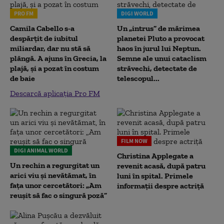
PRO FM
DIGI WORLD
Camila Cabello s-a
Un „intrus” de mărimea
despărțit de iubitul
planetei Pluto a provocat
miliardar, dar nu stă să
haos în jurul lui Neptun.
plângă. A ajuns în Grecia, la
Semne ale unui cataclism
plajă, și a pozat în costum
străvechi, detectate de
de baie
telescopul...
Descarcă aplicația Pro FM
FILM NOW
DIGI ANIMAL WORLD
Christina Applegate a
Un rechin a regurgitat un
revenit acasă, după patru
arici viu și nevătămat, în
luni în spital. Primele
fața unor cercetători: „Am
informații despre actriță
reușit să fac o singură poză”