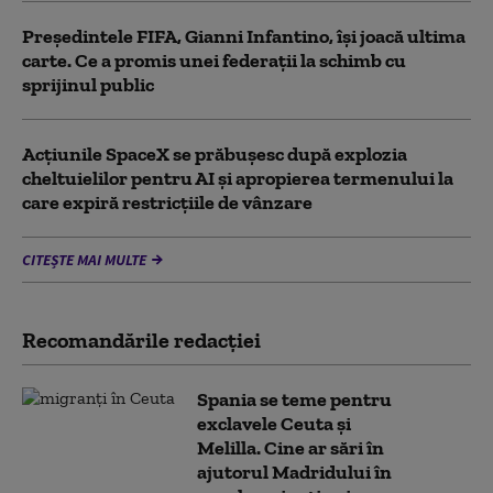
Președintele FIFA, Gianni Infantino, îşi joacă ultima
carte. Ce a promis unei federații la schimb cu
sprijinul public
Acţiunile SpaceX se prăbuşesc după explozia
cheltuielilor pentru AI şi apropierea termenului la
care expiră restricţiile de vânzare
CITEȘTE MAI MULTE
Recomandările redacţiei
Spania se teme pentru
exclavele Ceuta și
Melilla. Cine ar sări în
ajutorul Madridului în