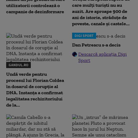
care mulți turiști nu au
utilizatorii controlează o
auzit. Are aproape 900 de
campanie de dezinformare
ani de istorie, străduțe de
poveste, canale și castele...
DIGI SPORT
Dan Petrescu s-a decis
Descarcă aplicația Digi
Sport
GANDUL.RO
Undă verde pentru
procesul lui Florian Coldea
în dosarul de corupție al
DNA. Instanța a confirmat
legalitatea rechizitoriului
de la...