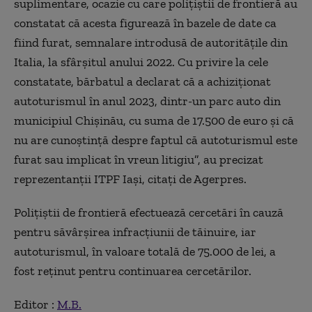
suplimentare, ocazie cu care poliţiştii de frontieră au
constatat că acesta figurează în bazele de date ca
fiind furat, semnalare introdusă de autorităţile din
Italia, la sfârşitul anului 2022. Cu privire la cele
constatate, bărbatul a declarat că a achiziţionat
autoturismul în anul 2023, dintr-un parc auto din
municipiul Chişinău, cu suma de 17.500 de euro şi că
nu are cunoştinţă despre faptul că autoturismul este
furat sau implicat în vreun litigiu”, au precizat
reprezentanţii ITPF Iaşi, citați de Agerpres.
Poliţiştii de frontieră efectuează cercetări în cauză
pentru săvârşirea infracţiunii de tăinuire, iar
autoturismul, în valoare totală de 75.000 de lei, a
fost reţinut pentru continuarea cercetărilor.
Editor :
M.B.