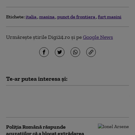
Etichete:
italia
masina
punct de frontiera
furt masini
Urmărește știrile Digi24.ro și pe
Google News
Te-ar putea interesa și:
Italia: Un bilet de loterie în valoare
de 1 milion de euro a fost recuperat
după ce fusese aruncat la gunoi
Poliția Română răspunde
acuzațiilor că a blocat extrădarea