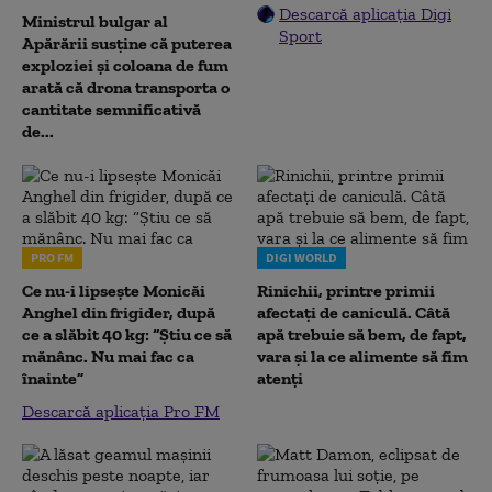
Descarcă aplicația Digi
Ministrul bulgar al
Sport
Apărării susține că puterea
exploziei și coloana de fum
arată că drona transporta o
cantitate semnificativă
de...
PRO FM
DIGI WORLD
Ce nu-i lipsește Monicăi
Rinichii, printre primii
Anghel din frigider, după
afectați de caniculă. Câtă
ce a slăbit 40 kg: “Știu ce să
apă trebuie să bem, de fapt,
mănânc. Nu mai fac ca
vara și la ce alimente să fim
înainte”
atenți
Descarcă aplicația Pro FM