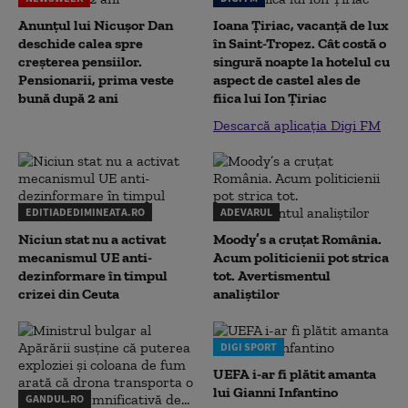
Anunțul lui Nicușor Dan
Ioana Țiriac, vacanță de lux
deschide calea spre
în Saint-Tropez. Cât costă o
creșterea pensiilor.
singură noapte la hotelul cu
Pensionarii, prima veste
aspect de castel ales de
bună după 2 ani
fiica lui Ion Țiriac
Descarcă aplicația Digi FM
EDITIADEDIMINEATA.RO
ADEVARUL
Niciun stat nu a activat
Moody’s a cruțat România.
mecanismul UE anti-
Acum politicienii pot strica
dezinformare în timpul
tot. Avertismentul
crizei din Ceuta
analiștilor
DIGI SPORT
UEFA i-ar fi plătit amanta
lui Gianni Infantino
GANDUL.RO