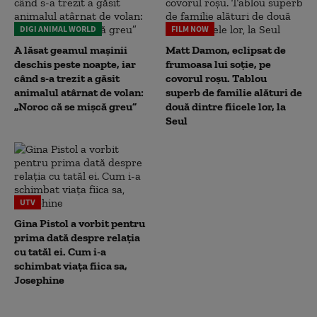
DIGI ANIMAL WORLD
FILM NOW
A lăsat geamul mașinii
Matt Damon, eclipsat de
deschis peste noapte, iar
frumoasa lui soție, pe
când s-a trezit a găsit
covorul roșu. Tablou
animalul atârnat de volan:
superb de familie alături de
„Noroc că se mișcă greu”
două dintre fiicele lor, la
Seul
UTV
Gina Pistol a vorbit pentru
prima dată despre relația
cu tatăl ei. Cum i-a
schimbat viața fiica sa,
Josephine