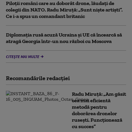
Piloții români care au doborât drone, lăudați de
colegii din NATO. Radu Miruță: „Sunt niște artiști”.
Ce i-a spus un comandant britanic
Diplomaţia rusă acuză Ucraina şi UE că încearcă să
atragă Georgia într-un nou război cu Moscova
CITEȘTE MAI MULTE
Recomandările redacţiei
Radu Miruță: „Am găsit
cea mai eficientă
metodă pentru
doborârea dronelor
rusești. Funcționează
cu succes”