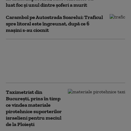
luat foc și unul dintre șoferi a murit
Carambol pe Autostrada Soarelui: Traficul
spre litoral este îngreunat, după ce 6
mașini s-au ciocnit
25 de răniţi, dintre care
zece în stare gravă,
după coliziunea dintre
două tramvaie în
Germania
Taximetrist din
Bucureşti, prins în timp
ce vindea materiale
pirotehnice suporterilor
israelieni pentru meciul
de la Ploiești