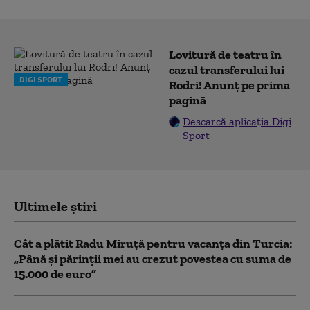
Lovitură de teatru în
cazul transferului lui
DIGI SPORT
Rodri! Anunț pe prima
pagină
Descarcă aplicația Digi
Sport
Ultimele știri
Cât a plătit Radu Miruță pentru vacanța din Turcia:
„Până și părinții mei au crezut povestea cu suma de
15.000 de euro”