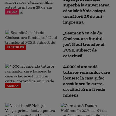
superbă la aniversarea
căsniciei: Abia aștept
PE ROZ
următorii 25 de ani
împreună
„Seamănă cu ăla de
Chelsea, are fundul
jos”. Noul transfer al
FANATIK.RO
FCSB, subiect de
caterincă
4.000 lei amendă
tuturor românilor care
locuiesc la casă și fac
acest lucru în curte,
CANCAN
crezând că nu îi vede
nimeni