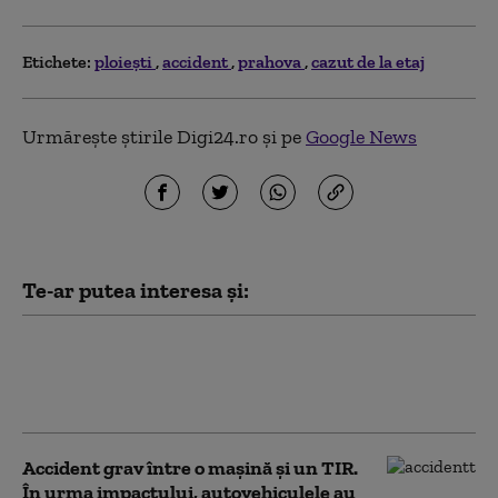
Etichete:
ploieşti
accident
prahova
cazut de la etaj
Urmărește știrile Digi24.ro și pe
Google News
Te-ar putea interesa și:
Accident grav în Vaslui: Gospodării
distruse de un TIR, după ce șoferul a
pierdut controlul volanului
Accident grav între o mașină și un TIR.
În urma impactului, autovehiculele au