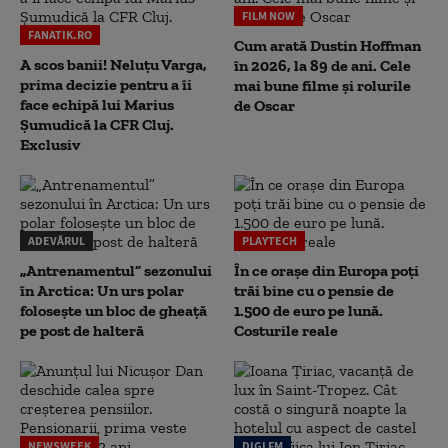
FILM NOW
FANATIK.RO
Cum arată Dustin Hoffman
A scos banii! Neluțu Varga,
în 2026, la 89 de ani. Cele
prima decizie pentru a îi
mai bune filme și rolurile
face echipă lui Marius
de Oscar
Șumudică la CFR Cluj.
Exclusiv
ADEVĂRUL
PLAYTECH
„Antrenamentul” sezonului
În ce orașe din Europa poți
în Arctica: Un urs polar
trăi bine cu o pensie de
folosește un bloc de gheață
1.500 de euro pe lună.
pe post de halteră
Costurile reale
NEWSWEEK
DIGI FM