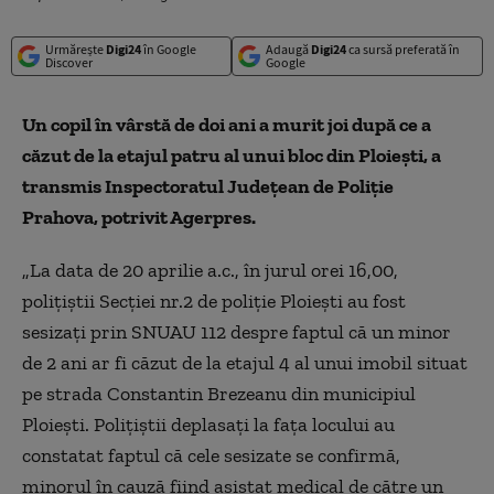
Urmărește
Digi24
în Google
Adaugă
Digi24
ca sursă preferată în
Discover
Google
Un copil în vârstă de doi ani a murit joi după ce a
căzut de la etajul patru al unui bloc din Ploieşti, a
transmis Inspectoratul Judeţean de Poliţie
Prahova, potrivit Agerpres.
„La data de 20 aprilie a.c., în jurul orei 16,00,
poliţiştii Secţiei nr.2 de poliţie Ploieşti au fost
sesizaţi prin SNUAU 112 despre faptul că un minor
de 2 ani ar fi căzut de la etajul 4 al unui imobil situat
pe strada Constantin Brezeanu din municipiul
Ploieşti. Poliţiştii deplasaţi la faţa locului au
constatat faptul că cele sesizate se confirmă,
minorul în cauză fiind asistat medical de către un