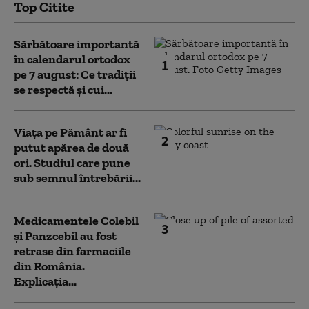
Top Citite
Sărbătoare importantă
în calendarul ortodox
1
pe 7 august: Ce tradiții
se respectă și cui...
Viața pe Pământ ar fi
2
putut apărea de două
ori. Studiul care pune
sub semnul întrebării...
Medicamentele Colebil
3
și Panzcebil au fost
retrase din farmaciile
din România.
Explicația...