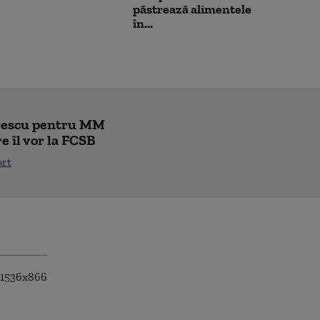
păstrează alimentele
în...
trescu pentru MM
re îl vor la FCSB
ort