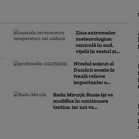
Ziua extremelor
meteorologice:
caniculă în sud,
vijelii în vestul și...
Nivelul scăzut al
Dunării scoate la
iveală relicve
importante: o...
Radu Miruță: Rusia își va
modifica în continuare
tactica, iar noi va...