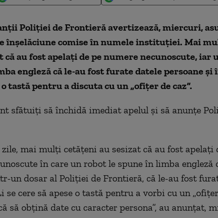
ţii Poliţiei de Frontieră avertizează, miercuri, a
e înşelăciune comise în numele instituţiei. Mai mu
 că au fost apelaţi de pe numere necunoscute, iar u
mba engleză că le-au fost furate datele persoane şi
 o tastă pentru a discuta cu un „ofiţer de caz”.
t sfătuiţi să închidă imediat apelul şi să anunţe Poli
 zile, mai mulţi cetăţeni au sesizat că au fost apelaţi
noscute în care un robot le spune în limba engleză 
tr-un dosar al Poliţiei de Frontieră, că le-au fost fura
i se cere să apese o tastă pentru a vorbi cu un „ofiţer
că să obţină date cu caracter persona”, au anunţat, mi