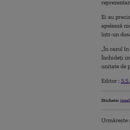
reprezentanţ
Ei au preciz
apelează ni
într-un dosa
„În cazul în
Închideţi im
unitate de p
Editor :
S.S.
Etichete:
inse
Urmărește ș