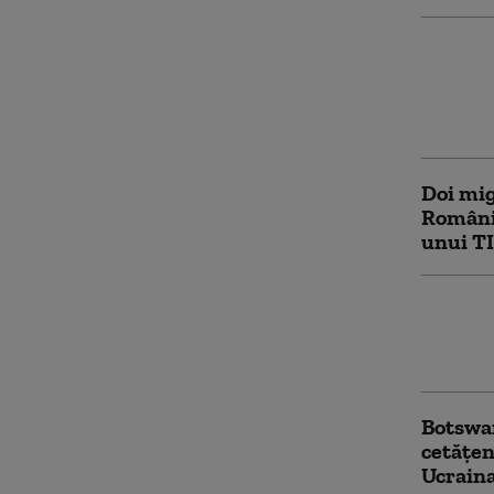
Trei ce
încerca
cu vize
autorit
Doi mig
România
unui TI
Sistemu
două su
se află
Botswan
cetăţen
Ucrain