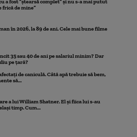
a fost ”ștearsă complet” și nu s-a mai putut
e frică de mine”
n în 2026, la 89 de ani. Cele mai bune filme
uncit 35 sau 40 de ani pe salariul minim? Dar
diu pe țară?
 afectați de caniculă. Câtă apă trebuie să bem,
mente să...
e a lui William Shatner. El și fiica lui s-au
elași timp. Cum...