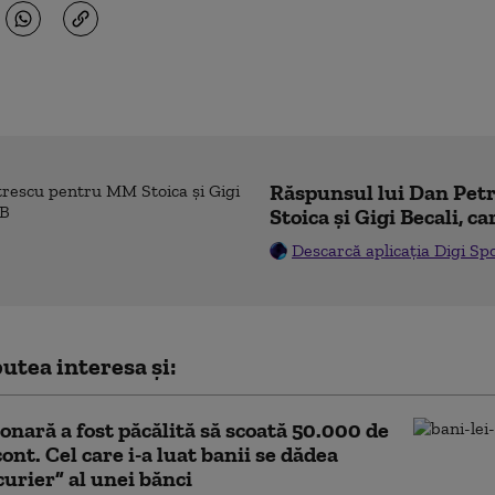
Răspunsul lui Dan Pe
Stoica și Gigi Becali, ca
Descarcă aplicația Digi Sp
utea interesa și:
onară a fost păcălită să scoată 50.000 de
cont. Cel care i-a luat banii se dădea
curier” al unei bănci