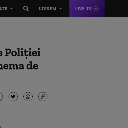
LIVE TV
LTE
LIVE FM
 Poliţiei
chema de
e