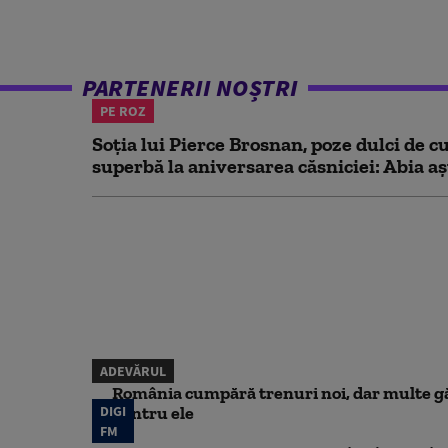
PARTENERII NOȘTRI
PE ROZ
Soția lui Pierce Brosnan, poze dulci de cu
superbă la aniversarea căsniciei: Abia aș
ADEVĂRUL
România cumpără trenuri noi, dar multe gă
DIGI
pentru ele
FM