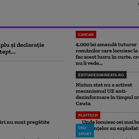
CANCAN
plu și declarație
4.000 lei amendă tuturor
românilor care locuiesc la 
tept...
fac acest lucru în curte, c
nu îi vede...
EDITIADEDIMINEATA.RO
Niciun stat nu a activat
mecanismul UE anti-
dezinformare în timpul cr
Ceuta
PLAYTECH
ri nu sunt pregătite
Unde locuiesc cei mai b
DIGI
locuințelor au explodat
SPORT