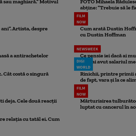
ă sau maghiară.” Motivul
FOTO Mihaela Rădulescu 
abține: ”Trebuie să le fi
FILM
NOW
 ani”. Artista, despre
Cum arată Dustin Hoffma
cu Dustin Hoffman
NEWSWEEK
masă a antirachetelor
Ce pensie iei dacă ai m
DIGI
dacă ai avut salariul me
WORLD
. Cât costă o singură
Rinichii, printre primii
de fapt, vara și la ce ali
FILM
NOW
ti deja. Cele două reacții
Mărturisirea tulburătoar
luptat cu cancerul în ac
e relația cu tatăl ei. Cum