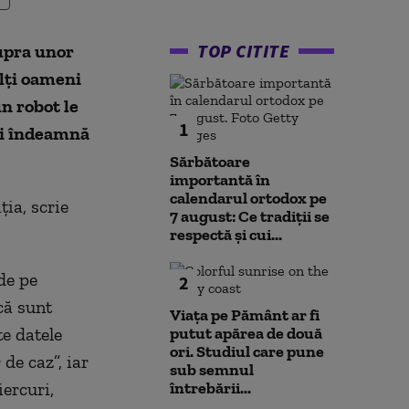
TOP CITITE
supra unor
lţi oameni
n robot le
1
 îi îndeamnă
Sărbătoare
importantă în
calendarul ortodox pe
ţia, scrie
7 august: Ce tradiții se
respectă și cui...
 de pe
2
că sunt
Viața pe Pământ ar fi
te datele
putut apărea de două
ori. Studiul care pune
 de caz”, iar
sub semnul
ercuri,
întrebării...