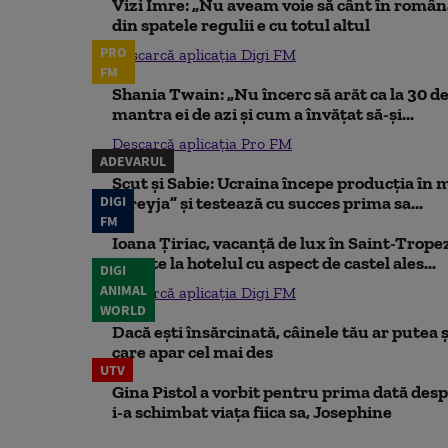
Vizi Imre: „Nu aveam voie să cânt în român
din spatele regulii e cu totul altul
PRO
Descarcă aplicația Digi FM
FM
Shania Twain: „Nu încerc să arăt ca la 30 de
mantra ei de azi și cum a învățat să-și...
Descarcă aplicația Pro FM
ADEVARUL
Scut și Sabie: Ucraina începe producția în 
DIGI
„Freyja” și testează cu succes prima sa...
FM
Ioana Țiriac, vacanță de lux în Saint-Tropez
noapte la hotelul cu aspect de castel ales...
DIGI
ANIMAL
Descarcă aplicația Digi FM
WORLD
Dacă ești însărcinată, câinele tău ar putea ș
care apar cel mai des
UTV
Gina Pistol a vorbit pentru prima dată despr
i-a schimbat viața fiica sa, Josephine