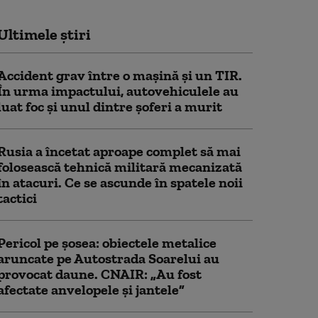
Ultimele știri
Accident grav între o mașină și un TIR.
În urma impactului, autovehiculele au
luat foc și unul dintre șoferi a murit
Rusia a încetat aproape complet să mai
folosească tehnică militară mecanizată
în atacuri. Ce se ascunde în spatele noii
tactici
Pericol pe șosea: obiectele metalice
aruncate pe Autostrada Soarelui au
provocat daune. CNAIR: „Au fost
afectate anvelopele și jantele”