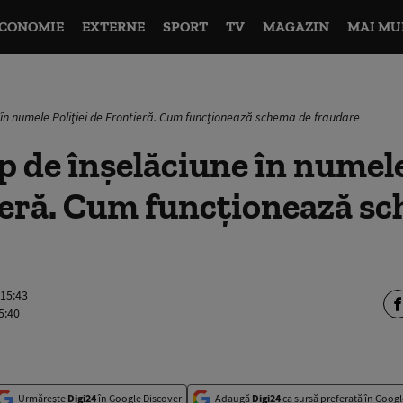
CONOMIE
EXTERNE
SPORT
TV
MAGAZIN
MAI MU
 în numele Poliţiei de Frontieră. Cum funcționează schema de fraudare
p de înşelăciune în numele
ieră. Cum funcționează s
 15:43
5:40
Urmărește
Digi24
în Google Discover
Adaugă
Digi24
ca sursă preferată în Googl