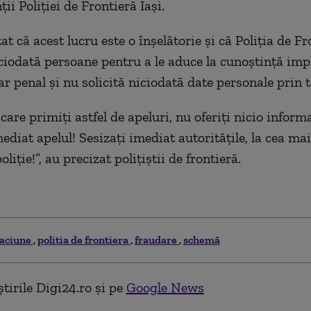
ii Poliţiei de Frontieră Iaşi.
at că acest lucru este o înşelătorie şi că Poliţia de F
ciodată persoane pentru a le aduce la cunoştinţă imp
r penal şi nu solicită niciodată date personale prin t
 care primiţi astfel de apeluri, nu oferiţi nicio informa
ediat apelul! Sesizaţi imediat autorităţile, la cea ma
oliţie!”, au precizat poliţiştii de frontieră.
laciune
politia de frontiera
fraudare
schemă
tirile Digi24.ro și pe
Google News