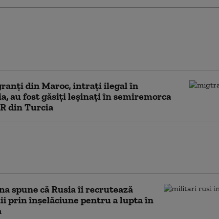
tăţeni chinezi au
t să intre în România
 false, emise aparent de
ăţile poloneze
ranți din Maroc, intrați ilegal în
, au fost găsiți leșinați în semiremorca
R din Turcia
l de control la frontieră al UE a confundat
rori gemene la Cluj. O britanică, acuzată că
 ilegal în Schengen
a spune că Rusia îi recrutează
ii prin înşelăciune pentru a lupta în
a