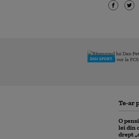
DIGI SPORT
Te-ar p
O pensi
lei din 
drept „