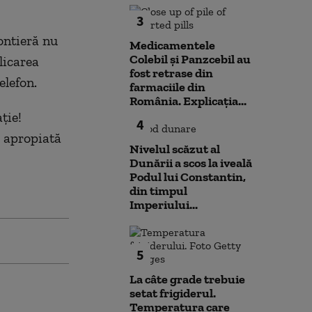
3
rontieră nu
Medicamentele
Colebil și Panzcebil au
licarea
fost retrase din
elefon.
farmaciile din
România. Explicația...
ţie!
4
i apropiată
Nivelul scăzut al
Dunării a scos la iveală
Podul lui Constantin,
din timpul
Imperiului...
5
La câte grade trebuie
setat frigiderul.
Temperatura care