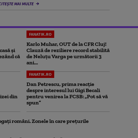
CITEȘTE MAI MULTE
FANATIK.RO
Karlo Muhar, OUT de la CFR Cluj!
casă și
Clauză de reziliere record stabilită
rezând că
de Neluțu Varga pe următorii 3
ani...
FANATIK.RO
Dan Petrescu, prima reacție
despre interesul lui Gigi Becali
izei din
pentru venirea la FCSB: „Pot să vă
spun”
ogați români. Zonele în care prețurile