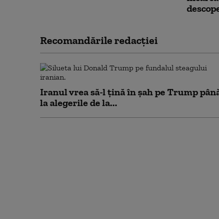
descope
Recomandările redacţiei
Iranul vrea să-l țină în șah pe Trump pân
la alegerile de la...