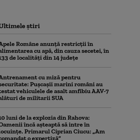
Ultimele știri
Apele Române anunță restricţii în
alimentarea cu apă, din cauza secetei, în
133 de localităţi din 14 judeţe
Antrenament cu miză pentru
securitate: Pușcașii marini români au
testat vehiculele de asalt amfibiu AAV-7
alături de militarii SUA
10 luni de la explozia din Rahova:
Oamenii încă așteaptă să intre în
locuințe. Primarul Ciprian Ciucu: „Am
comandat o expertiză”