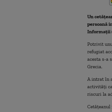
Un cetăţean
persoană i
Informaţii 
Potrivit un
refugiat ac
acesta s-a s
Grecia.
A intrat în 
activităţi c
riscuri la a
Cetăţeanul 