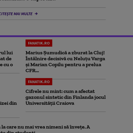
CITEȘTE MAI MULTE
FANATIK.RO
ul lui
Marius Şumudică a zburat la Cluj!
at de
Întâlnire decisivă cu Neluţu Varga
e cu o
şi Marian Copilu pentru a prelua
CFR...
FANATIK.RO
Cifrele nu mint: cum a afectat
gazonul sintetic din Finlanda jocul
izei din
Universității Craiova
la care nu mai vrea nimeni să înveţe. A
te din studenţi