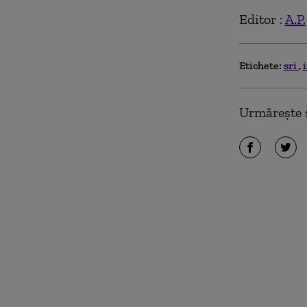
Editor :
A.P.
Etichete:
sri
Urmărește ș