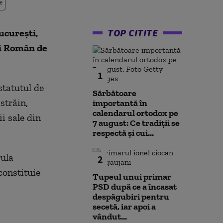
e
TOP CITITE
ucureşti,
ui Român de
1
statutul de
Sărbătoare
străin,
importantă în
calendarul ortodox pe
i sale din
7 august: Ce tradiții se
respectă și cui...
rula
2
constituie
Tupeul unui primar
PSD după ce a încasat
despăgubiri pentru
secetă, iar apoi a
vândut...