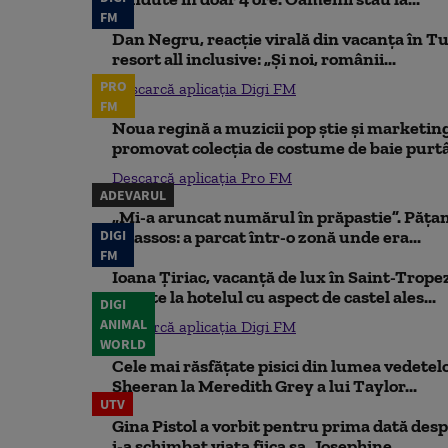
FM
Dan Negru, reacție virală din vacanța în Tu
resort all inclusive: „Și noi, românii...
PRO
Descarcă aplicația Digi FM
FM
Noua regină a muzicii pop știe și marketing
promovat colecția de costume de baie purtâ
Descarcă aplicația Pro FM
ADEVARUL
„Mi-a aruncat numărul în prăpastie”. Pățan
DIGI
Thassos: a parcat într-o zonă unde era...
FM
Ioana Țiriac, vacanță de lux în Saint-Tropez
noapte la hotelul cu aspect de castel ales...
DIGI
ANIMAL
Descarcă aplicația Digi FM
WORLD
Cele mai răsfățate pisici din lumea vedetelor
Sheeran la Meredith Grey a lui Taylor...
UTV
Gina Pistol a vorbit pentru prima dată despr
i-a schimbat viața fiica sa, Josephine