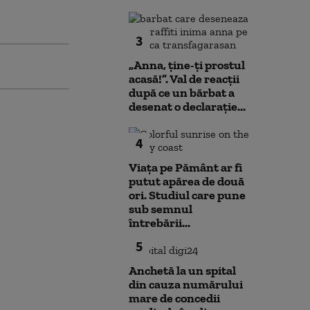
3
„Anna, ţine-ţi prostul
acasă!”. Val de reacții
după ce un bărbat a
desenat o declarație...
4
Viața pe Pământ ar fi
putut apărea de două
ori. Studiul care pune
sub semnul
întrebării...
5
Anchetă la un spital
din cauza numărului
mare de concedii