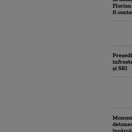
Florian
fi cont
SRI, av
informa
Președi
infrast
și SRI
Cetățea
stadiu 
acțiuni
Momentu
detone
încărcă