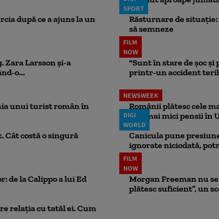
SPORT
rcia după ce a ajuns la un
Răsturnare de situație: 
să semneze
FILM
NOW
. Zara Larsson și-a
"Sunt în stare de șoc și
nd-o...
printr-un accident teribi
NEWSWEEK
ia unui turist român în
Românii plătesc cele mai
DIGI
cele mai mici pensii în 
WORLD
. Cât costă o singură
Canicula pune presiune
ignorate niciodată, potr
FILM
NOW
: de la Calippo a lui Ed
Morgan Freeman nu se a
plătesc suficient”, un s
e relația cu tatăl ei. Cum