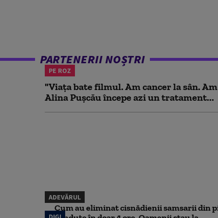
PARTENERII NOȘTRI
PE ROZ
"Viața bate filmul. Am cancer la sân. Am
Alina Pușcău începe azi un tratament...
ADEVĂRUL
Cum au eliminat cisnădienii samsarii din p
DIGI
vândute în doar 4 ore. Oamenii stau la...