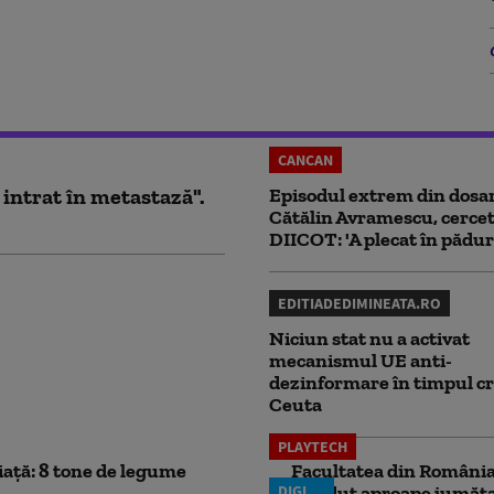
CANCAN
 intrat în metastază".
Episodul extrem din dosar
Cătălin Avramescu, cercet
DIICOT: 'A plecat în pădur
EDITIADEDIMINEATA.RO
Niciun stat nu a activat
mecanismul UE anti-
dezinformare în timpul cr
Ceuta
PLAYTECH
iață: 8 tone de legume
Facultatea din România 
DIGI
pierdut aproape jumăta