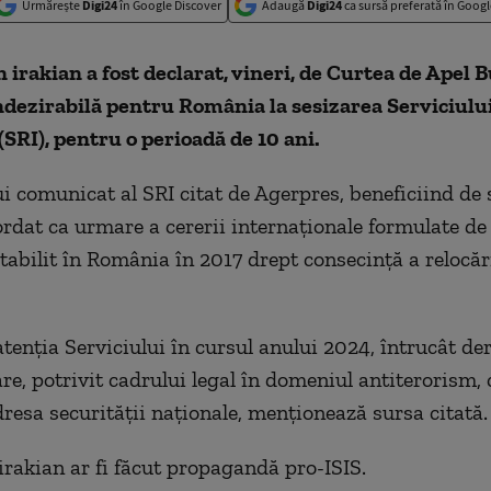
Urmărește
Digi24
în Google Discover
Adaugă
Digi24
ca sursă preferată în Googl
 irakian a fost declarat, vineri, de Curtea de Apel B
ndezirabilă pentru România la sesizarea Serviciul
(SRI), pentru o perioadă de 10 ani.
ui comunicat al SRI citat de Agerpres, beneficiind de 
ordat ca urmare a cererii internaţionale formulate de 
tabilit în România în 2017 drept consecinţă a relocări
atenţia Serviciului în cursul anului 2024, întrucât de
are, potrivit cadrului legal în domeniul antiterorism, 
dresa securităţii naţionale, menţionează sursa citată.
irakian ar fi făcut propagandă pro-ISIS.