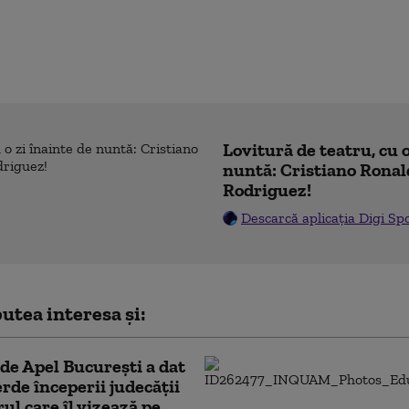
Lovitură de teatru, cu o
nuntă: Cristiano Ronal
Rodriguez!
Descarcă aplicația Digi Sp
utea interesa și:
de Apel București a dat
rde începerii judecății
rul care îl vizează pe