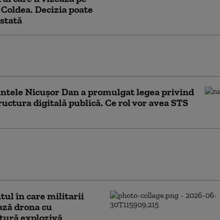
 Coldea. Decizia poate
estată
ertisment pentru români: „Nu furnizați nicio
ție solicitată și întrerupeți convorbirea”
ntele Nicușor Dan a promulgat legea privind
ructura digitală publică. Ce rol vor avea STS
n străin, expulzat din România. SRI: Era în
avansat de radicalizare și în faza premergătoare
i
l în care militarii
ază drona cu
tură explozivă