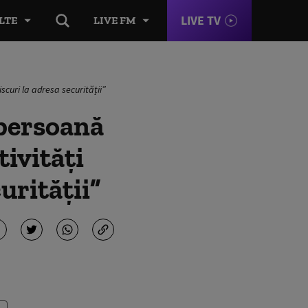
LIVE TV
LTE
LIVE FM
scuri la adresa securității”
 persoană
ivități
urității”