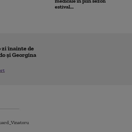
medicale în plin sezon
estival...
 zi înainte de
do și Georgina
ort