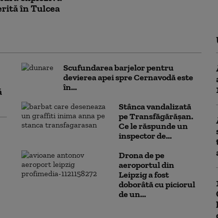
rită în Tulcea
Scufundarea barjelor pentru
devierea apei spre Cernavodă este
în...
ă
Stânca vandalizată
pe Transfăgărășan.
Ce le răspunde un
inspector de...
Drona de pe
aeroportul din
Leipzig a fost
doborâtă cu piciorul
de un...