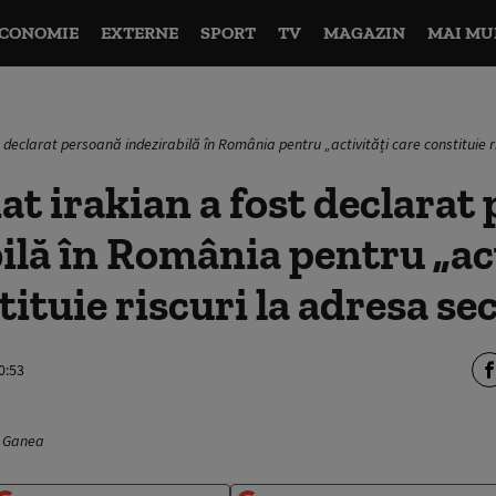
CONOMIE
EXTERNE
SPORT
TV
MAGAZIN
MAI MU
 declarat persoană indezirabilă în România pentru „activități care constituie ri
at irakian a fost declarat
ilă în România pentru „act
ituie riscuri la adresa sec
0:53
v Ganea