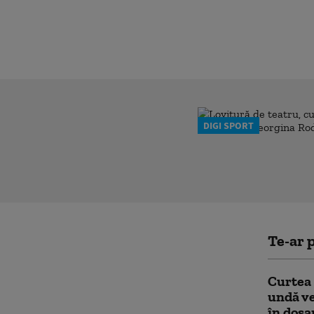
DIGI SPORT
Te-ar p
Curtea 
undă ve
în dosa