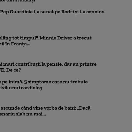
Pep Guardiola l-a sunat pe Rodri și l-a convins
 plâng tot timpul". Minnie Driver a trecut
l în Franța...
 mari contribuții la pensie, dar au printre
UE. De ce?
 pe inimă. 5 simptome care nu trebuie
ivit unui cardiolog
scunde când vine vorba de bani: „Dacă
cenariu slab nu mai...