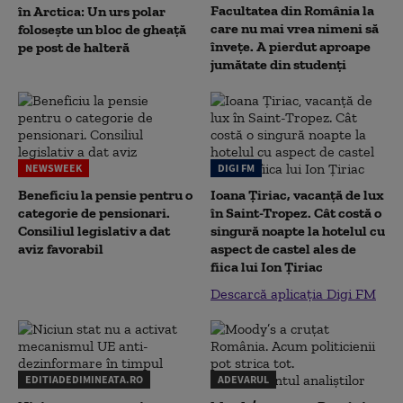
Facultatea din România la
în Arctica: Un urs polar
care nu mai vrea nimeni să
folosește un bloc de gheață
înveţe. A pierdut aproape
pe post de halteră
jumătate din studenţi
NEWSWEEK
DIGI FM
Beneficiu la pensie pentru o
Ioana Țiriac, vacanță de lux
categorie de pensionari.
în Saint-Tropez. Cât costă o
Consiliul legislativ a dat
singură noapte la hotelul cu
aviz favorabil
aspect de castel ales de
fiica lui Ion Țiriac
Descarcă aplicația Digi FM
EDITIADEDIMINEATA.RO
ADEVARUL