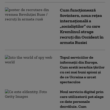
Cum funcționează
Sovintern, noua rețea
internațională a
„socialiștilor” cu care
Kremlinul atrage
recruți din Occident în
armata Rusiei
Topul serviciilor de
informații din Europa.
Cum arată ierarhia țărilor
cu cei mai buni spioni și
de ce Ucraina a urcat
spectaculos
Noul serviciu digital prin
care utilizatorii pot alege
ce date personale
dezvăluie. Cum