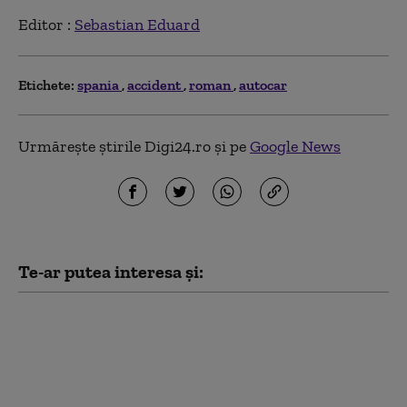
Editor :
Sebastian Eduard
Etichete:
spania
accident
roman
autocar
Urmărește știrile Digi24.ro și pe
Google News
Te-ar putea interesa și:
„Un singur copil este de
ajuns”. Europa
îmbătrânește. Cine va
susține sistemele de
pensii în viitor?