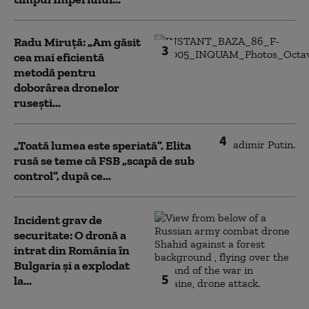
Radu Miruță: „Am găsit
3
cea mai eficientă
metodă pentru
doborârea dronelor
rusești...
4
„Toată lumea este speriată”. Elita
rusă se teme că FSB „scapă de sub
control”, după ce...
Incident grav de
securitate: O dronă a
intrat din România în
Bulgaria şi a explodat
5
la...