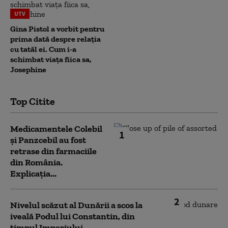
UTV
Gina Pistol a vorbit pentru
prima dată despre relația
cu tatăl ei. Cum i-a
schimbat viața fiica sa,
Josephine
Top Citite
Medicamentele Colebil
1
și Panzcebil au fost
retrase din farmaciile
din România.
Explicația...
2
Nivelul scăzut al Dunării a scos la
iveală Podul lui Constantin, din
timpul Imperiului...