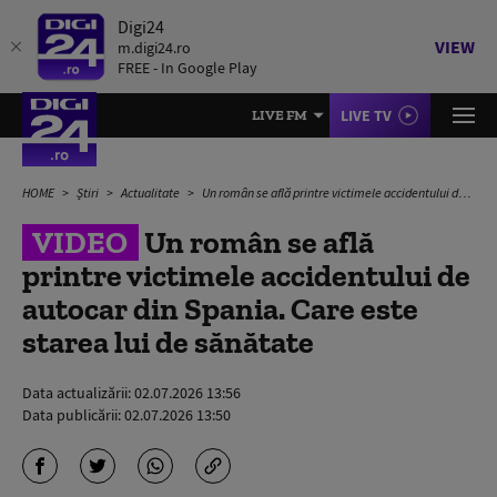
Digi24
VIEW
m.digi24.ro
FREE - In Google Play
LIVE TV
LIVE FM
HOME
Știri
Actualitate
Un român se află printre victimele accidentului de autocar din Spania. Care este starea lui de sănătate
VIDEO
Un român se află
printre victimele accidentului de
autocar din Spania. Care este
starea lui de sănătate
Data actualizării:
02.07.2026 13:56
Data publicării:
02.07.2026 13:50