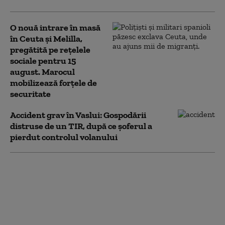
O nouă intrare în masă
în Ceuta și Melilla,
pregătită pe rețelele
sociale pentru 15
august. Marocul
mobilizează forțele de
securitate
Accident grav în Vaslui: Gospodării
distruse de un TIR, după ce șoferul a
pierdut controlul volanului
Alertă MAE: Cod roșu
de risc de incendii în
Valencia.
Recomandările
autorităților