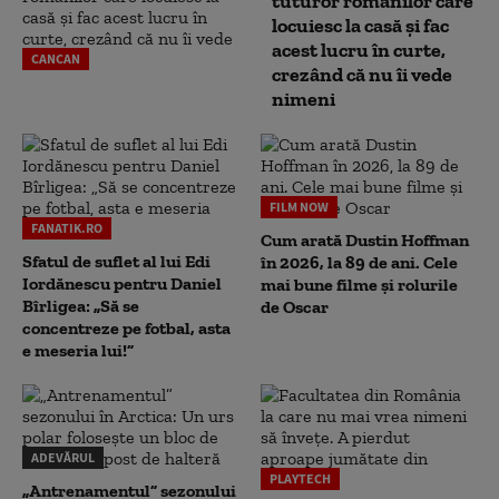
tuturor românilor care
locuiesc la casă și fac
acest lucru în curte,
CANCAN
crezând că nu îi vede
nimeni
FILM NOW
FANATIK.RO
Cum arată Dustin Hoffman
Sfatul de suflet al lui Edi
în 2026, la 89 de ani. Cele
Iordănescu pentru Daniel
mai bune filme și rolurile
Bîrligea: „Să se
de Oscar
concentreze pe fotbal, asta
e meseria lui!”
ADEVĂRUL
PLAYTECH
„Antrenamentul” sezonului