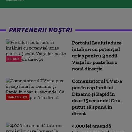
PARTENERII NOȘTRI
Portalul Leului aduce
întâlniri cu potențial
uriaș pentru 3 zodii.
PE ROZ
Viața lor poate lua o
nouă direcție
Comentatorul TV și-a
pus în cap fanii lui
Dinamo și Rapid în
FANATIK.RO
doar 15 secunde! Ce a
putut să spună în
direct
4.000 lei amendă