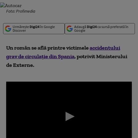
Foto: Profimedia
Urmărește
Digi24
în Google
Adaugă
Digi24
ca sursă preferată în
Discover
Google
Un român se află printre victimele
accidentului
grav de circulație din Spania
, potrivit Ministerului
de Externe.