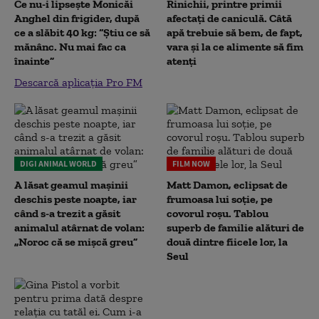
Ce nu-i lipsește Monicăi
Rinichii, printre primii
Anghel din frigider, după
afectați de caniculă. Câtă
ce a slăbit 40 kg: “Știu ce să
apă trebuie să bem, de fapt,
mănânc. Nu mai fac ca
vara și la ce alimente să fim
înainte”
atenți
Descarcă aplicația Pro FM
DIGI ANIMAL WORLD
FILM NOW
A lăsat geamul mașinii
Matt Damon, eclipsat de
deschis peste noapte, iar
frumoasa lui soție, pe
când s-a trezit a găsit
covorul roșu. Tablou
animalul atârnat de volan:
superb de familie alături de
„Noroc că se mișcă greu”
două dintre fiicele lor, la
Seul