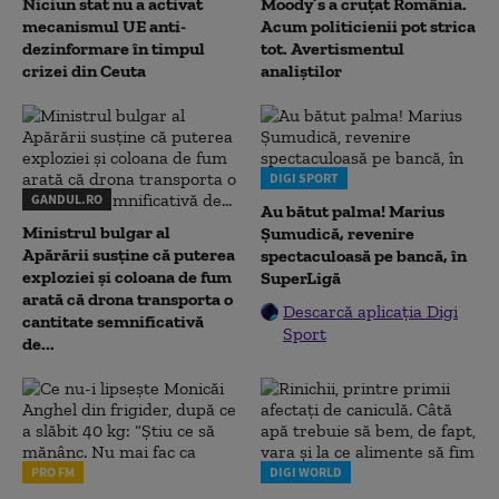
Niciun stat nu a activat
Moody’s a cruțat România.
mecanismul UE anti-
Acum politicienii pot strica
dezinformare în timpul
tot. Avertismentul
crizei din Ceuta
analiștilor
DIGI SPORT
GANDUL.RO
Au bătut palma! Marius
Ministrul bulgar al
Șumudică, revenire
Apărării susține că puterea
spectaculoasă pe bancă, în
exploziei și coloana de fum
SuperLigă
arată că drona transporta o
Descarcă aplicația Digi
cantitate semnificativă
Sport
de...
PRO FM
DIGI WORLD