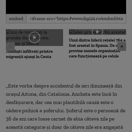
0
embed
seconds
of
0
seconds
Unul dintre liderii rețelei 764 a
fost arestat în Spania. De unde
provine numele organizației
Jihadiști infiltrați printre
care funcționează pe celule
migranții ajunși în Ceuta
„Este vorba despre accidentul de ieri dimineață din
orașul Aitona, din Catalonia. Ancheta este încă în
desfășurare, dar cea mai plautibilă cauză este o
cădere psihică a șoferului. Șoferul este o persoană de
36 de ani care loase carnet de abia câteva zile pe
această categorie și doar de câteva zile era angajată