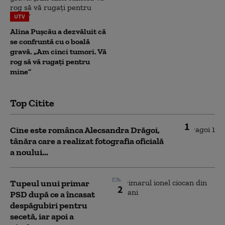
UTV
Alina Pușcău a dezvăluit că
se confruntă cu o boală
gravă. „Am cinci tumori. Vă
rog să vă rugați pentru
mine”
Top Citite
1
Cine este românca Alecsandra Drăgoi,
tânăra care a realizat fotografia oficială
a noului...
Tupeul unui primar
2
PSD după ce a încasat
despăgubiri pentru
secetă, iar apoi a