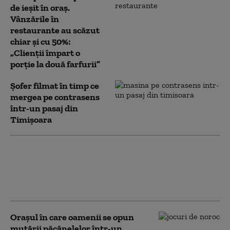
de ieșit în oraș.
Vânzările în
restaurante au scăzut
chiar și cu 50%:
„Clienții împart o
porție la două farfurii”
Șofer filmat în timp ce
mergea pe contrasens
într-un pasaj din
Timișoara
Ce este „astmul de furtună”.
Medicii avertizează asupra unui
fenomen respirator care apare pe
fondul schimbărilor climatice
Orașul în care oamenii se opun
mutării păcănelelor într-un