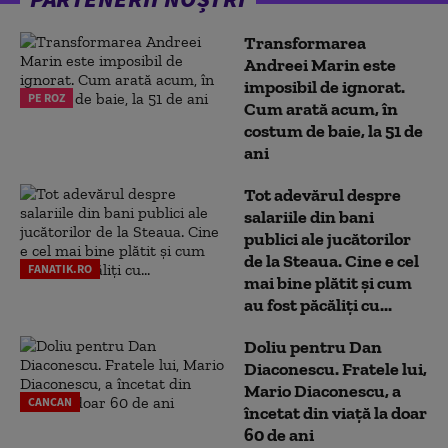
Transformarea
Andreei Marin este
imposibil de ignorat.
PE ROZ
Cum arată acum, în
costum de baie, la 51 de
ani
Tot adevărul despre
salariile din bani
publici ale jucătorilor
de la Steaua. Cine e cel
FANATIK.RO
mai bine plătit și cum
au fost păcăliți cu...
Doliu pentru Dan
Diaconescu. Fratele lui,
Mario Diaconescu, a
CANCAN
încetat din viață la doar
60 de ani