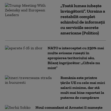
„Toată lumea iubește
învingătorii”. Ucraina a
restabilit complet
schimbul de informații
cu serviciile secrete
americane (Politico)
NATO a interceptat cu 250% mai
multe avioane rusești în
apropierea teritoriului său.
Bilanț îngrijorător: „Cifrele nu
mint”
România este printre
țările UE cu cele mai mici
salarii minime, dar stă
mult mai bine raportat la
puterea de cumpărare
Noul comandant al Armatei îl numește