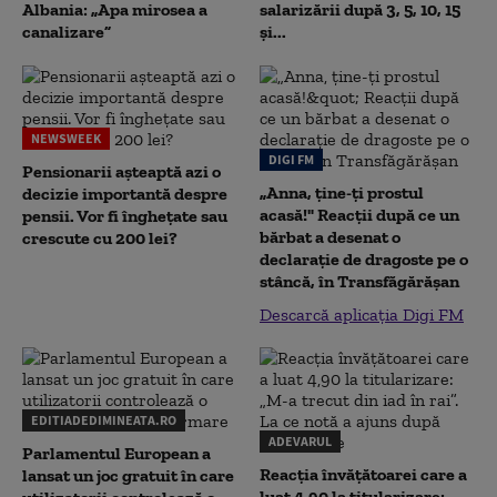
Albania: „Apa mirosea a
salarizării după 3, 5, 10, 15
canalizare”
și...
NEWSWEEK
DIGI FM
Pensionarii așteaptă azi o
„Anna, ţine-ţi prostul
decizie importantă despre
acasă!" Reacţii după ce un
pensii. Vor fi înghețate sau
bărbat a desenat o
crescute cu 200 lei?
declaraţie de dragoste pe o
stâncă, în Transfăgărăşan
Descarcă aplicația Digi FM
EDITIADEDIMINEATA.RO
ADEVARUL
Parlamentul European a
Reacția învățătoarei care a
lansat un joc gratuit în care
luat 4,90 la titularizare: