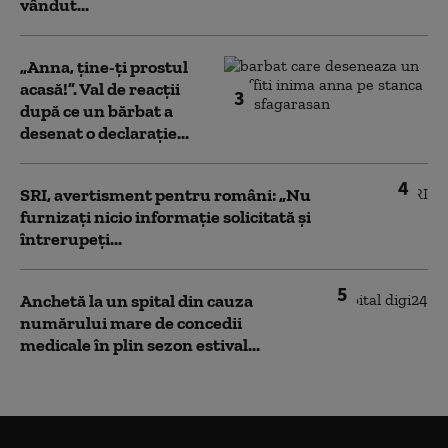
vândut...
„Anna, ţine-ţi prostul
acasă!”. Val de reacții
3
după ce un bărbat a
desenat o declarație...
4
SRI, avertisment pentru români: „Nu
furnizați nicio informație solicitată și
întrerupeți...
5
Anchetă la un spital din cauza
numărului mare de concedii
medicale în plin sezon estival...