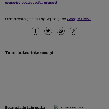
urmarire politie
sofer urmarit
Urmărește știrile Digi24.ro și pe
Google News
Te-ar putea interesa și:
Vila de protocol a lui
Ceauşescu din
Timișoara va putea fi
închiriată pentru
evenimente private.
Care e tariful
Scumpirile taie pofta