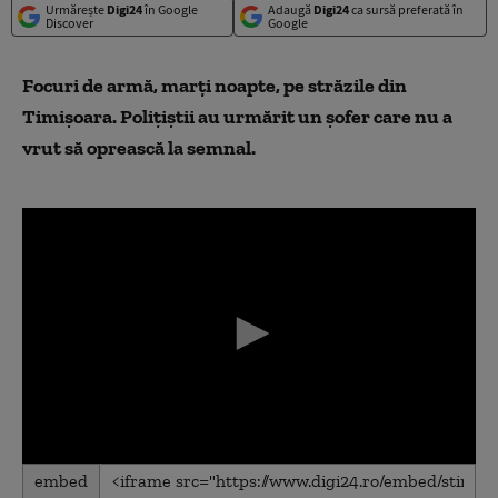
Urmărește
Digi24
în Google
Adaugă
Digi24
ca sursă preferată în
Discover
Google
Focuri de armă, marți noapte, pe străzile din
Timișoara. Poliţiştii au urmărit un şofer care nu a
vrut să oprească la semnal.
0
embed
seconds