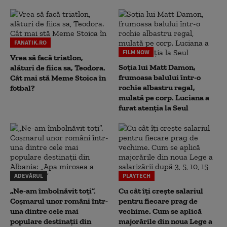
FANATIK.RO
FILM NOW
Vrea să facă triatlon,
Soția lui Matt Damon,
alături de fiica sa, Teodora.
frumoasa balului într-o
Cât mai stă Meme Stoica în
rochie albastru regal,
fotbal?
mulată pe corp. Luciana a
furat atenția la Seul
ADEVĂRUL
PLAYTECH
„Ne-am îmbolnăvit toți”.
Cu cât îți crește salariul
Coșmarul unor români într-
pentru fiecare prag de
una dintre cele mai
vechime. Cum se aplică
populare destinații din
majorările din noua Lege a