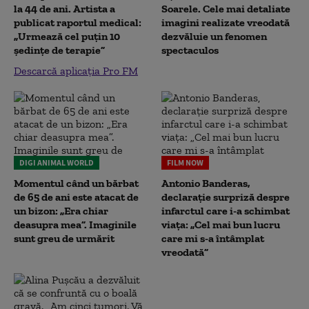
la 44 de ani. Artista a
Soarele. Cele mai detaliate
publicat raportul medical:
imagini realizate vreodată
„Urmează cel puțin 10
dezvăluie un fenomen
ședințe de terapie”
spectaculos
Descarcă aplicația Pro FM
DIGI ANIMAL WORLD
FILM NOW
Momentul când un bărbat
Antonio Banderas,
de 65 de ani este atacat de
declarație surpriză despre
un bizon: „Era chiar
infarctul care i-a schimbat
deasupra mea”. Imaginile
viața: „Cel mai bun lucru
sunt greu de urmărit
care mi s-a întâmplat
vreodată”