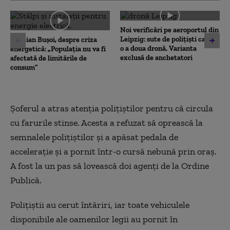
of
0
seconds
Noi verificări pe aeroportul din
Leipzig: sute de polițiști caută
Cristian Bușoi, despre criza
o a doua dronă. Varianta
energetică: „Populația nu va fi
exclusă de anchetatori
afectată de limitările de
consum”
Șoferul a atras atenția polițiștilor pentru că circula
cu farurile stinse. Acesta a refuzat să oprească la
semnalele polițiștilor și a apăsat pedala de
accelerație și a pornit într-o cursă nebună prin oraș.
A fost la un pas să lovească doi agenți de la Ordine
Publică.
Polițiștii au cerut întăriri, iar toate vehiculele
disponibile ale oamenilor legii au pornit în