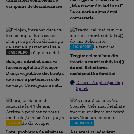
utilizatorii controlează o
„M-a trecut din iad în rai”.
campanie de dezinformare
La ce notă a ajuns după
contestație
DIGI SPORT
GANDUL.RO
Tragic: cel mai bun din
Bolojan, întrebat dacă va
istorie a murit subit, la 43
lua exemplul lui Nicușor
de ani. Solicitarea
Dan și va publica declarația
neobișnuită a familiei
de avere a partenerei sale
Descarcă aplicația Digi
de viață. Ce răspuns a dat...
Sport
PRO FM
DIGI WORLD
Lora, probleme de sănătate
Așa arată cu adevărat