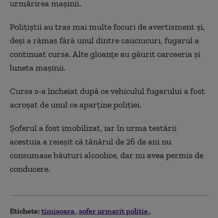
urmărirea mașinii.
Polițiștii au tras mai multe focuri de avertisment și,
deși a rămas fără unul dintre cauciucuri, fugarul a
continuat cursa. Alte gloanțe au găurit caroseria și
luneta mașinii.
Cursa s-a încheiat după ce vehiculul fugarului a fost
acroșat de unul ce aparține poliției.
Șoferul a fost imobilizat, iar în urma testării
acestuia a reieșit că tânărul de 26 de ani nu
consumase băuturi alcoolice, dar nu avea permis de
conducere.
Etichete:
timisoara
sofer urmarit politie