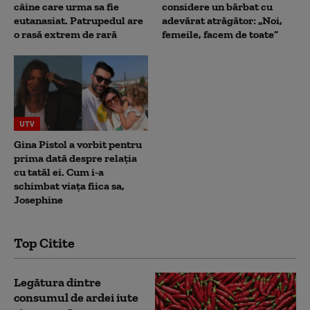
câine care urma sa fie
considere un bărbat cu
eutanasiat. Patrupedul are
adevărat atrăgător: „Noi,
o rasă extrem de rară
femeile, facem de toate”
UTV
Gina Pistol a vorbit pentru
prima dată despre relația
cu tatăl ei. Cum i-a
schimbat viața fiica sa,
Josephine
Top Citite
Legătura dintre
consumul de ardei iute