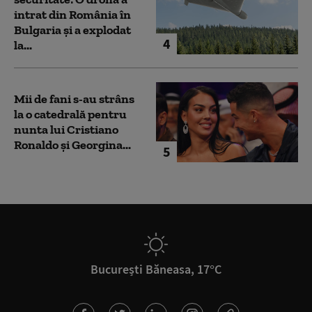
intrat din România în
Bulgaria şi a explodat
4
la...
Mii de fani s-au strâns
la o catedrală pentru
nunta lui Cristiano
Ronaldo şi Georgina...
5
București Băneasa, 17°C