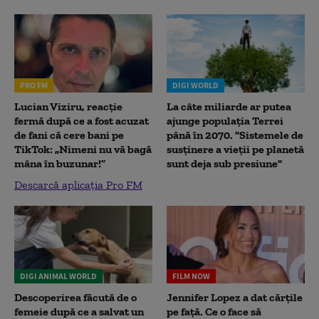
PRO FM
DIGI WORLD
Lucian Viziru, reacție
La câte miliarde ar putea
fermă după ce a fost acuzat
ajunge populația Terrei
de fani că cere bani pe
până în 2070. "Sistemele de
TikTok: „Nimeni nu vă bagă
susținere a vieții pe planetă
mâna în buzunar!”
sunt deja sub presiune"
Descarcă aplicația Pro FM
DIGI ANIMAL WORLD
FILM NOW
Descoperirea făcută de o
Jennifer Lopez a dat cărțile
femeie după ce a salvat un
pe față. Ce o face să