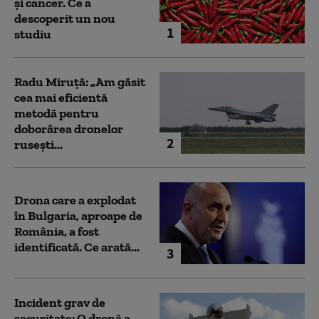
și cancer. Ce a
descoperit un nou
1
studiu
Radu Miruță: „Am găsit
cea mai eficientă
metodă pentru
doborârea dronelor
2
rusești...
Drona care a explodat
în Bulgaria, aproape de
România, a fost
identificată. Ce arată...
3
Incident grav de
securitate: O dronă a