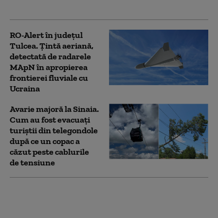
marginea șoselei
RO-Alert în județul
Tulcea. Ţintă aeriană,
detectată de radarele
MApN în apropierea
frontierei fluviale cu
Ucraina
Avarie majoră la Sinaia.
Cum au fost evacuați
turiștii din telegondole
după ce un copac a
căzut peste cablurile
de tensiune
Turist la un pas să fie
mușcat de urs pe