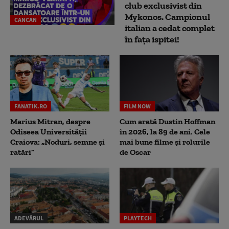
club exclusivist din
Mykonos. Campionul
CANCAN
italian a cedat complet
în fața ispitei!
FANATIK.RO
FILM NOW
Marius Mitran, despre
Cum arată Dustin Hoffman
Odiseea Universității
în 2026, la 89 de ani. Cele
Craiova: „Noduri, semne și
mai bune filme și rolurile
ratări”
de Oscar
ADEVĂRUL
PLAYTECH