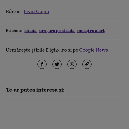
Editor :
Liviu Cojan
Etichete:
sinaia
urs
urs pe strada
mesaj ro alert
Urmărește știrile Digi24.ro și pe
Google News
Te-ar putea interesa și:
Incident șocant pe
Transfăgărășan. Un
urs înfometat a spart o
mașină lăsată pe