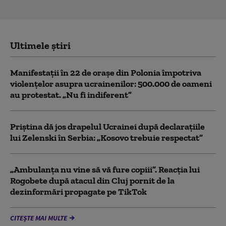
Ultimele știri
Manifestații în 22 de orașe din Polonia împotriva
violențelor asupra ucrainenilor: 500.000 de oameni
au protestat. „Nu fi indiferent”
Priștina dă jos drapelul Ucrainei după declarațiile
lui Zelenski în Serbia: „Kosovo trebuie respectat”
„Ambulanța nu vine să vă fure copiii”. Reacția lui
Rogobete după atacul din Cluj pornit de la
dezinformări propagate pe TikTok
CITEȘTE MAI MULTE