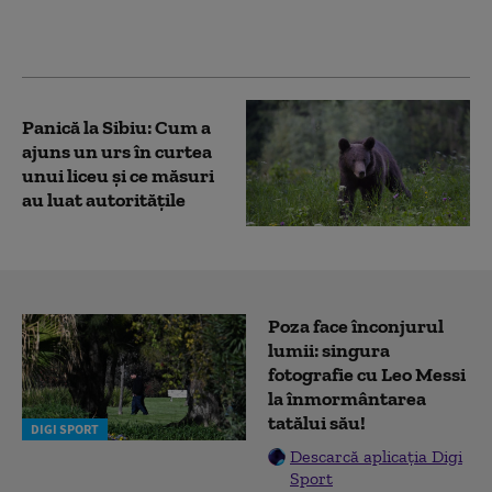
Transfăgărășan
Panică la Sibiu: Cum a
ajuns un urs în curtea
unui liceu și ce măsuri
au luat autoritățile
Poza face înconjurul
lumii: singura
fotografie cu Leo Messi
la înmormântarea
tatălui său!
DIGI SPORT
Descarcă aplicația Digi
Sport