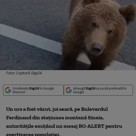
Foto: Captură Digi24
Urmărește
Digi24
în Google
Adaugă
Digi24
ca sursă preferată în
Discover
Google
Un urs a fost văzut, joi seară, pe Bulevardul
Ferdinand din staţiunea montană Sinaia,
autorităţile emiţând un mesaj RO-ALERT pentru
avertizarea populaţiei.