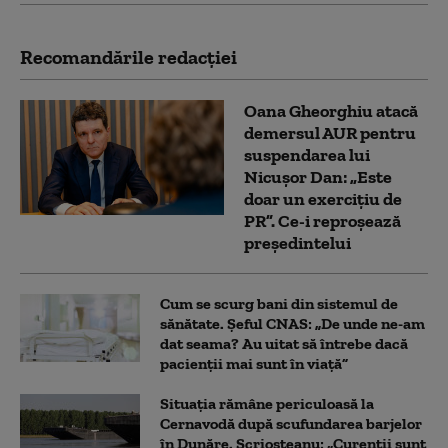
Recomandările redacţiei
Oana Gheorghiu atacă
demersul AUR pentru
suspendarea lui
Nicușor Dan: „Este
doar un exercițiu de
PR”. Ce-i reproșează
președintelui
Cum se scurg bani din sistemul de
sănătate. Șeful CNAS: „De unde ne-am
dat seama? Au uitat să întrebe dacă
pacienții mai sunt în viață”
Situația rămâne periculoasă la
Cernavodă după scufundarea barjelor
în Dunăre. Scrioșteanu: „Curenții sunt