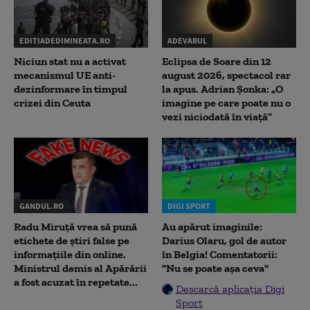
EDITIADEDIMINEATA.RO
ADEVARUL
Niciun stat nu a activat
Eclipsa de Soare din 12
mecanismul UE anti-
august 2026, spectacol rar
dezinformare în timpul
la apus. Adrian Șonka: „O
crizei din Ceuta
imagine pe care poate nu o
vezi niciodată în viață”
GANDUL.RO
DIGI SPORT
Radu Miruţă vrea să pună
Au apărut imaginile:
etichete de știri false pe
Darius Olaru, gol de autor
informațiile din online.
în Belgia! Comentatorii:
Ministrul demis al Apărării
"Nu se poate așa ceva"
a fost acuzat în repetate...
Descarcă aplicația Digi
Sport