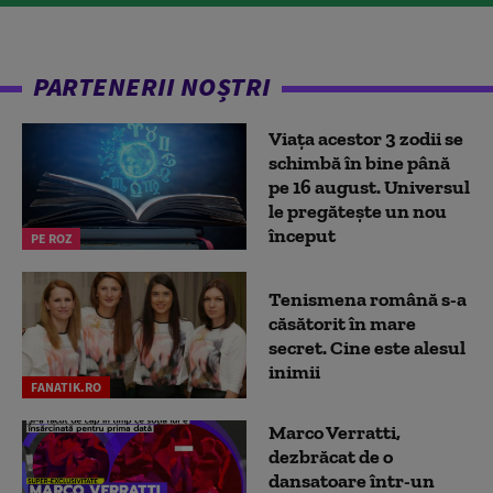
PARTENERII NOȘTRI
Viața acestor 3 zodii se
schimbă în bine până
pe 16 august. Universul
le pregătește un nou
început
PE ROZ
Tenismena română s-a
căsătorit în mare
secret. Cine este alesul
inimii
FANATIK.RO
Marco Verratti,
dezbrăcat de o
dansatoare într-un