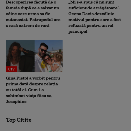
Descoperirea făcută de o
„Mi s-a spus că nu sunt
femeie după ce a salvat un
suficient de atrăgătoare”.
câine care urma sa fie
Geena Davis dezvăluie
eutanasiat. Patrupedul are
motivul pentru care a fost
o rasă extrem de rară
refuzată pentru un rol
principal
UTV
Gina Pistol a vorbit pentru
prima dată despre relația
cu tatăl ei. Cum i-a
schimbat viața fiica sa,
Josephine
Top Citite