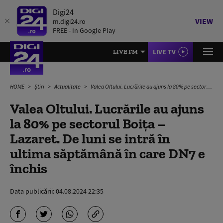
Digi24
VIEW
m.digi24.ro
FREE - In Google Play
LIVE TV
LIVE FM
HOME
Știri
Actualitate
Valea Oltului. Lucrările au ajuns la 80% pe sectorul Boiţa – Lazaret. De luni se intră în ultima săptămână în care DN7 e închis
Valea Oltului. Lucrările au ajuns
la 80% pe sectorul Boiţa –
Lazaret. De luni se intră în
ultima săptămână în care DN7 e
închis
Data publicării:
04.08.2024 22:35