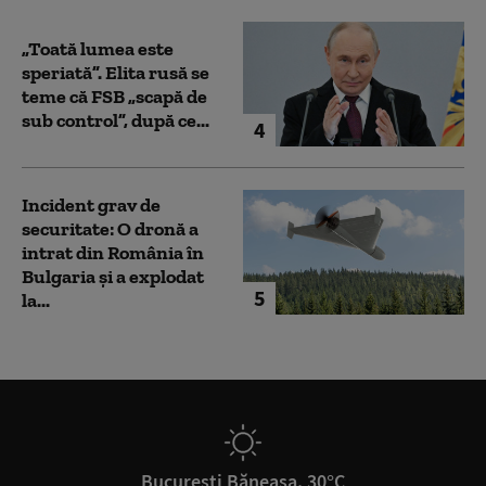
„Toată lumea este
speriată”. Elita rusă se
teme că FSB „scapă de
sub control”, după ce...
4
Incident grav de
securitate: O dronă a
intrat din România în
Bulgaria şi a explodat
5
la...
București Băneasa, 30°C