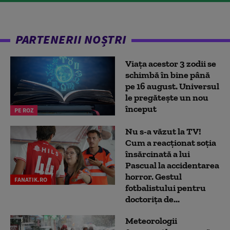
PARTENERII NOȘTRI
Viața acestor 3 zodii se
schimbă în bine până
pe 16 august. Universul
le pregătește un nou
început
PE ROZ
Nu s-a văzut la TV!
Cum a reacţionat soţia
însărcinată a lui
Pascual la accidentarea
horror. Gestul
FANATIK.RO
fotbalistului pentru
doctoriţa de...
Meteorologii