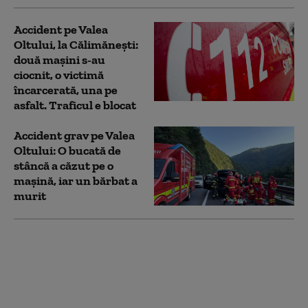
Accident pe Valea
Oltului, la Călimănești:
două mașini s-au
ciocnit, o victimă
încarcerată, una pe
asfalt. Traficul e blocat
Accident grav pe Valea
Oltului: O bucată de
stâncă a căzut pe o
mașină, iar un bărbat a
murit
Valea Oltului, blocată
după ce un autocamion
a pătruns pe
contrasens și s-a
răsturnat pe DN7