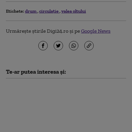
Etichete:
drum
circulație
valea oltului
Urmărește știrile Digi24.ro și pe
Google News
Te-ar putea interesa și:
Restricţiile de
circulaţie pentru
autovehiculele cu masa
mai mare de 7,5 tone
impuse pe timpul
caniculei, extinse în
alte trei județe