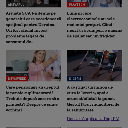
ADEVĂRUL
PLAYTECH
Armata SUA l-a demis pe
Luna în care
generalul care coordonează
electrocasnicele au cele
sprijinul pentru Ucraina.
mai mici prețuri. Când
Un fost oficial invocă
merită să cumperi o mașină
probleme legate de
de spălat sau un frigider
consumul de...
NEWSWEEK
DIGI FM
Care pensionari au dreptul
A câștigat un milion de
la pensie suplimentară?
euro la loterie, apoi a
Trebuie depusă cerere să o
aruncat biletul la gunoi.
primești? Despre ce sume
Gestul făcut muncitorii de
vorbim?
la salubritate
Descarcă aplicația Digi FM