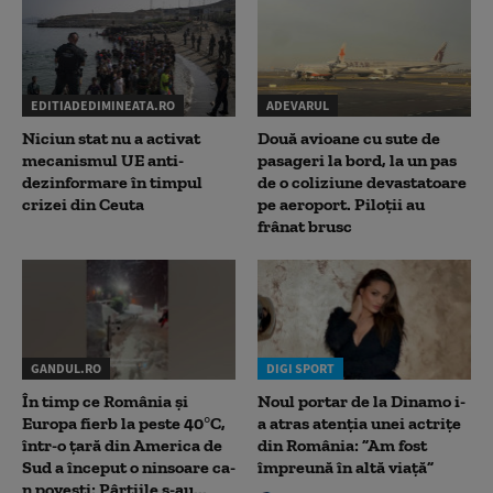
EDITIADEDIMINEATA.RO
ADEVARUL
Niciun stat nu a activat
Două avioane cu sute de
mecanismul UE anti-
pasageri la bord, la un pas
dezinformare în timpul
de o coliziune devastatoare
crizei din Ceuta
pe aeroport. Piloții au
frânat brusc
GANDUL.RO
DIGI SPORT
În timp ce România și
Noul portar de la Dinamo i-
Europa fierb la peste 40°C,
a atras atenția unei actrițe
într-o țară din America de
din România: ”Am fost
Sud a început o ninsoare ca-
împreună în altă viață”
n povești: Pârtiile s-au...