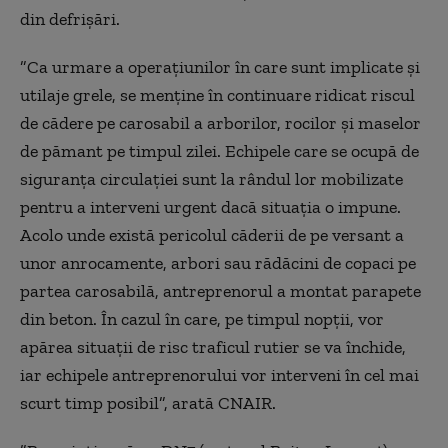
din defrişări.
”Ca urmare a operaţiunilor în care sunt implicate şi
utilaje grele, se menţine în continuare ridicat riscul
de cădere pe carosabil a arborilor, rocilor şi maselor
de pămant pe timpul zilei. Echipele care se ocupă de
siguranţa circulaţiei sunt la rândul lor mobilizate
pentru a interveni urgent dacă situaţia o impune.
Acolo unde există pericolul căderii de pe versant a
unor anrocamente, arbori sau rădăcini de copaci pe
partea carosabilă, antreprenorul a montat parapete
din beton. În cazul în care, pe timpul nopţii, vor
apărea situaţii de risc traficul rutier se va închide,
iar echipele antreprenorului vor interveni în cel mai
scurt timp posibil”, arată CNAIR.