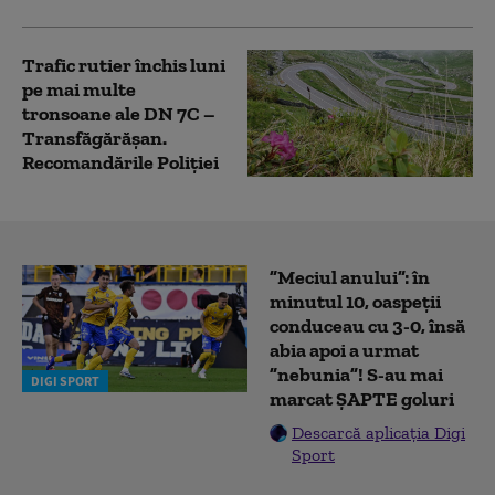
Trafic rutier închis luni
pe mai multe
tronsoane ale DN 7C –
Transfăgărăşan.
Recomandările Poliției
”Meciul anului”: în
minutul 10, oaspeții
conduceau cu 3-0, însă
abia apoi a urmat
”nebunia”! S-au mai
DIGI SPORT
marcat ȘAPTE goluri
Descarcă aplicația Digi
Sport