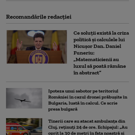
Recomandările redacţiei
Ce soluții există la criza
politică și calculele lui
Nicușor Dan. Daniel
Funeriu:
„Matematicienii au
luxul să poată rămâne
în abstract”
Ipoteza unui sabotor pe teritoriul
României în cazul dronei prăbușite în
Bulgaria, luată în calcul. Ce scrie
presa bulgară
Tinerii care au atacat ambulanța din
Cluj, reținuți 24 de ore. Echipajul: „Au
oprit la 30 de metri în fața noastră și