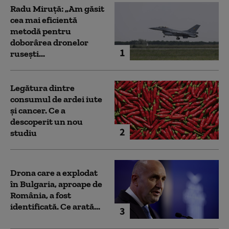
Radu Miruță: „Am găsit
cea mai eficientă
metodă pentru
doborârea dronelor
1
rusești...
Legătura dintre
consumul de ardei iute
și cancer. Ce a
descoperit un nou
2
studiu
Drona care a explodat
în Bulgaria, aproape de
România, a fost
identificată. Ce arată...
3