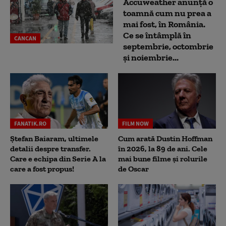
Accuweather anunță o
toamnă cum nu prea a
mai fost, în România.
Ce se întâmplă în
CANCAN
septembrie, octombrie
și noiembrie...
FANATIK.RO
FILM NOW
Ștefan Baiaram, ultimele
Cum arată Dustin Hoffman
detalii despre transfer.
în 2026, la 89 de ani. Cele
Care e echipa din Serie A la
mai bune filme și rolurile
care a fost propus!
de Oscar