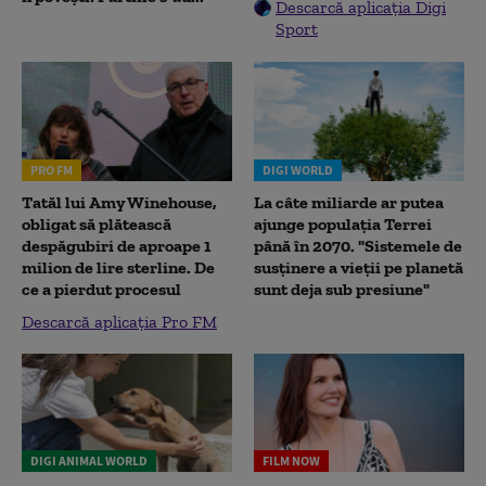
Descarcă aplicația Digi
Sport
PRO FM
DIGI WORLD
Tatăl lui Amy Winehouse,
La câte miliarde ar putea
obligat să plătească
ajunge populația Terrei
despăgubiri de aproape 1
până în 2070. "Sistemele de
milion de lire sterline. De
susținere a vieții pe planetă
ce a pierdut procesul
sunt deja sub presiune"
Descarcă aplicația Pro FM
DIGI ANIMAL WORLD
FILM NOW