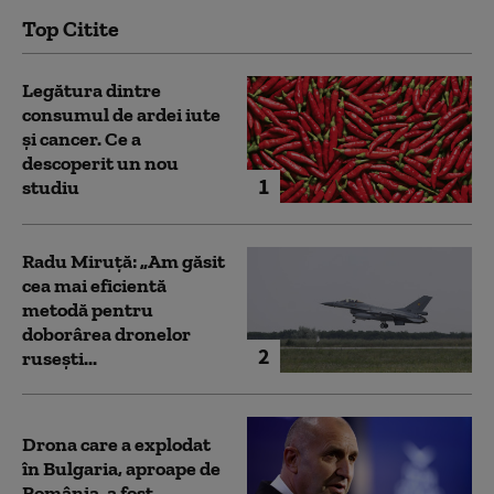
Top Citite
Legătura dintre
consumul de ardei iute
și cancer. Ce a
descoperit un nou
1
studiu
Radu Miruță: „Am găsit
cea mai eficientă
metodă pentru
doborârea dronelor
2
rusești...
Drona care a explodat
în Bulgaria, aproape de
România, a fost