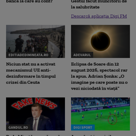
banca la care au cont?
Gestul făcut muncitorii de
la salubritate
Descarcă aplicația Digi FM
EDITIADEDIMINEATA.RO
ADEVARUL
Niciun stat nu a activat
Eclipsa de Soare din 12
mecanismul UE anti-
august 2026, spectacol rar
dezinformare în timpul
la apus. Adrian Șonka: „O
crizei din Ceuta
imagine pe care poate nu o
vezi niciodată în viață”
GANDUL.RO
DIGI SPORT