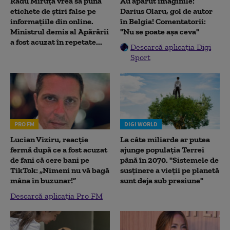
Radu Miruţă vrea să pună
Au apărut imaginile:
etichete de știri false pe
Darius Olaru, gol de autor
informațiile din online.
în Belgia! Comentatorii:
Ministrul demis al Apărării
"Nu se poate așa ceva"
a fost acuzat în repetate...
Descarcă aplicația Digi
Sport
PRO FM
DIGI WORLD
Lucian Viziru, reacție
La câte miliarde ar putea
fermă după ce a fost acuzat
ajunge populația Terrei
de fani că cere bani pe
până în 2070. "Sistemele de
TikTok: „Nimeni nu vă bagă
susținere a vieții pe planetă
mâna în buzunar!”
sunt deja sub presiune"
Descarcă aplicația Pro FM