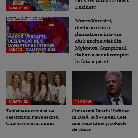
Universitatea Craiova.
Exclusiv
FANATIK.RO
Marco Verratti,
dezbrăcat de o
dansatoare într-un
club exclusivist din
Mykonos. Campionul
CANCAN
italian a cedat complet
în fața ispitei!
FANATIK.RO
FILM NOW
Tenismena română s-a
Cum arată Dustin Hoffman
căsătorit în mare secret.
în 2026, la 89 de ani. Cele
Cine este alesul inimii
mai bune filme și rolurile
de Oscar