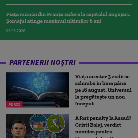
Piața muncii din Franța suferă la capitolul angajări.
Șomajul atinge maximul ultimilor 6 ani
09.08.2026
PARTENERII NOȘTRI
Viața acestor 3 zodii se
schimbă în bine până
pe 16 august. Universul
le pregătește un nou
început
PE ROZ
A fost penalty la Assad?
Cristi Balaj, verdict
nemilos pentru