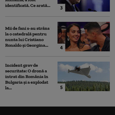
identificată. Ce arată...
3
Mii de fani s-au strâns
la o catedrală pentru
nunta lui Cristiano
Ronaldo şi Georgina...
4
Incident grav de
securitate: O dronă a
intrat din România în
Bulgaria şi a explodat
5
la...