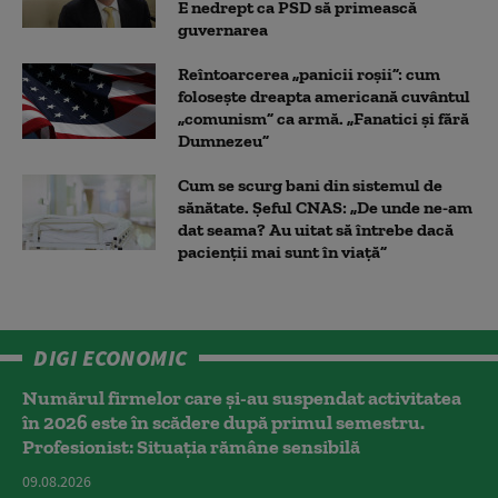
E nedrept ca PSD să primească
guvernarea
Reîntoarcerea „panicii roșii”: cum
folosește dreapta americană cuvântul
„comunism” ca armă. „Fanatici și fără
Dumnezeu”
Cum se scurg bani din sistemul de
sănătate. Șeful CNAS: „De unde ne-am
dat seama? Au uitat să întrebe dacă
pacienții mai sunt în viață”
DIGI ECONOMIC
Numărul firmelor care și-au suspendat activitatea
în 2026 este în scădere după primul semestru.
Profesionist: Situația rămâne sensibilă
09.08.2026