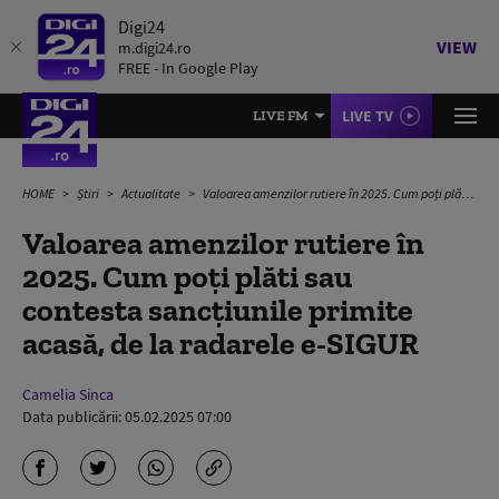
Digi24
VIEW
m.digi24.ro
FREE - In Google Play
LIVE TV
LIVE FM
HOME
Știri
Actualitate
Valoarea amenzilor rutiere în 2025. Cum poți plăti sau contesta sancțiunile primite acasă, de la radarele e-SIGUR
Valoarea amenzilor rutiere în
2025. Cum poți plăti sau
contesta sancțiunile primite
acasă, de la radarele e-SIGUR
Camelia Sinca
Data publicării:
05.02.2025 07:00