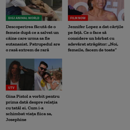
DIGI ANIMAL WORLD
FILM NOW
Descoperirea făcută de o
Jennifer Lopez a dat cărțile
femeie după ce a salvat un
pe față. Ce o face să
câine care urma sa fie
considere un bărbat cu
eutanasiat. Patrupedul are
adevărat atrăgător: „Noi,
o rasă extrem de rară
femeile, facem de toate”
UTV
Gina Pistol a vorbit pentru
prima dată despre relația
cu tatăl ei. Cum i-a
schimbat viața fiica sa,
Josephine