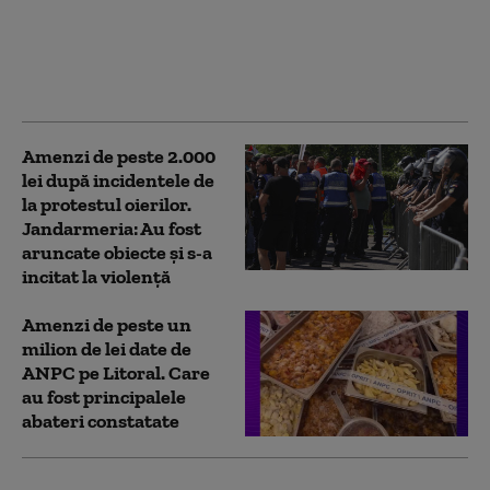
1,76 milioane de lei şi o
sesizare penală în doar
48 de ore de control pe
litoral
Amenzi de peste 2.000
lei după incidentele de
la protestul oierilor.
Jandarmeria: Au fost
aruncate obiecte și s-a
incitat la violență
Amenzi de peste un
milion de lei date de
ANPC pe Litoral. Care
au fost principalele
abateri constatate