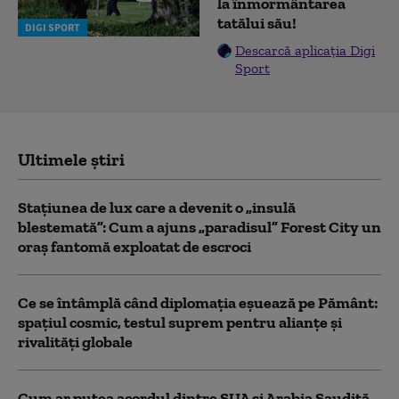
la înmormântarea
tatălui său!
DIGI SPORT
Descarcă aplicația Digi
Sport
Ultimele știri
Stațiunea de lux care a devenit o „insulă
blestemată”: Cum a ajuns „paradisul” Forest City un
oraș fantomă exploatat de escroci
Ce se întâmplă când diplomația eșuează pe Pământ:
spațiul cosmic, testul suprem pentru alianțe și
rivalități globale
Cum ar putea acordul dintre SUA și Arabia Saudită