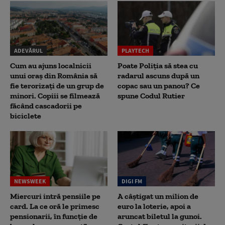
ADEVĂRUL
PLAYTECH
Cum au ajuns localnicii
Poate Poliția să stea cu
unui oraș din România să
radarul ascuns după un
fie terorizați de un grup de
copac sau un panou? Ce
minori. Copiii se filmează
spune Codul Rutier
făcând cascadorii pe
biciclete
NEWSWEEK
DIGI FM
Miercuri intră pensiile pe
A câștigat un milion de
card. La ce oră le primesc
euro la loterie, apoi a
pensionarii, în funcție de
aruncat biletul la gunoi.