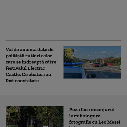
Inspecția Muncii a dat
amenzi de peste 7,7
milioane de lei într-o
săptămână. Aproape
300 de persoane lucrau
la negru
Val de amenzi date de
poliţiştii rutieri celor
care se îndreaptă către
festivalul Electric
Castle. Ce abateri au
fost constatate
Poza face înconjurul
lumii: singura
fotografie cu Leo Messi