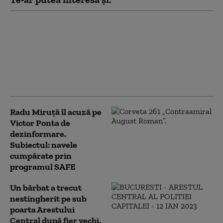
Șarpe de un metru,
găsit în curtea unei
familii din Arad. Cum
explică biologii apariția
acestor animale în
gospodării
Radu Miruță îl acuză pe
Victor Ponta de
dezinformare.
Subiectul: navele
cumpărate prin
programul SAFE
Un bărbat a trecut
nestingherit pe sub
poarta Arestului
Central după fier vechi.