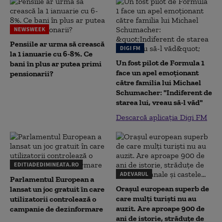
NEWSWEEK
Pensiile ar urma să crească
DIGI FM
la 1 ianuarie cu 6-8%. Ce
Un fost pilot de Formula 1
bani în plus ar putea primi
face un apel emoționant
pensionarii?
către familia lui Michael
Schumacher: "Indiferent de
starea lui, vreau să-l văd"
Descarcă aplicația Digi FM
EDITIADEDIMINEATA.RO
ADEVARUL
Parlamentul European a
Orașul european superb de
lansat un joc gratuit în care
care mulți turiști nu au
utilizatorii controlează o
auzit. Are aproape 900 de
campanie de dezinformare
ani de istorie, străduțe de