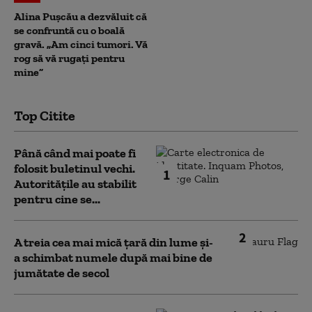
Alina Pușcău a dezvăluit că
se confruntă cu o boală
gravă. „Am cinci tumori. Vă
rog să vă rugați pentru
mine”
Top Citite
Până când mai poate fi
folosit buletinul vechi.
1
Autoritățile au stabilit
pentru cine se...
2
A treia cea mai mică țară din lume și-
a schimbat numele după mai bine de
jumătate de secol