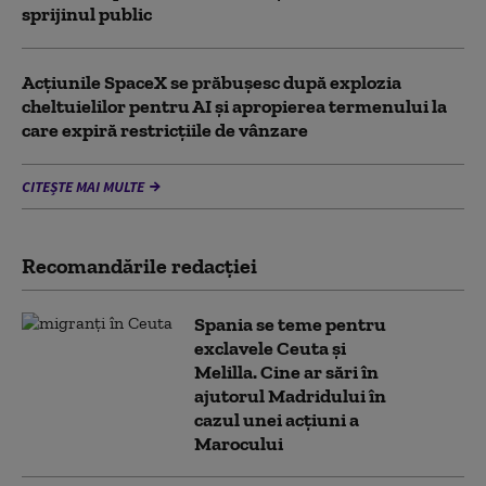
sprijinul public
Acţiunile SpaceX se prăbuşesc după explozia
cheltuielilor pentru AI şi apropierea termenului la
care expiră restricţiile de vânzare
CITEȘTE MAI MULTE
Recomandările redacţiei
Spania se teme pentru
exclavele Ceuta și
Melilla. Cine ar sări în
ajutorul Madridului în
cazul unei acțiuni a
Marocului