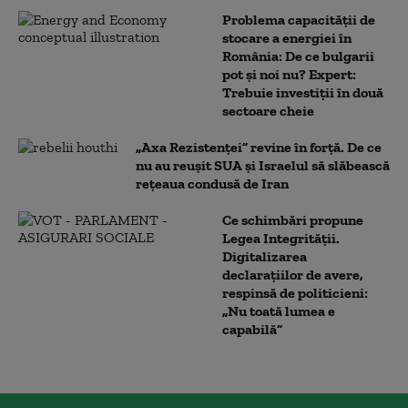
Problema capacității de
stocare a energiei în
România: De ce bulgarii
pot și noi nu? Expert:
Trebuie investiții în două
sectoare cheie
„Axa Rezistenței” revine în forță. De ce
nu au reușit SUA și Israelul să slăbească
rețeaua condusă de Iran
Ce schimbări propune
Legea Integrității.
Digitalizarea
declarațiilor de avere,
respinsă de politicieni:
„Nu toată lumea e
capabilă”