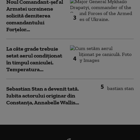
Noul Comandant-șef al
Armatei ucrainene
solicită demiterea
3
comandantului
Forțelor...
La câte grade trebuie
setat aerul condiționat
4
în timpul caniculei.
Temperatura...
5
Sebastian Stan a devenit tată.
Iubita actorului originar din
Constanța, Annabelle Wallis...