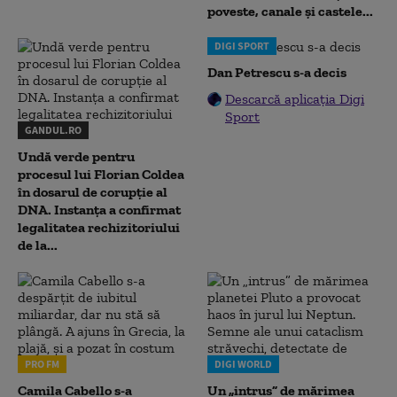
poveste, canale și castele...
DIGI SPORT
Dan Petrescu s-a decis
Descarcă aplicația Digi
Sport
GANDUL.RO
Undă verde pentru
procesul lui Florian Coldea
în dosarul de corupție al
DNA. Instanța a confirmat
legalitatea rechizitoriului
de la...
PRO FM
DIGI WORLD
Camila Cabello s-a
Un „intrus” de mărimea