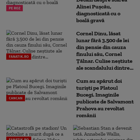
Alinei Pușcău,
PE ROZ
diagnosticată cu o
boală gravă
Cornel Dinu, lăsat
lunar fără 3.500 de lei
din pensie din cauza
finului său, Cornel
FANATIK.RO
Țălnar. Culise neștiute
ale scandalului dintre...
Cum au apărut doi
turiști pe Platoul
Bucegi. Imaginile
CANCAN
publicate de Salvamont
Prahova au revoltat
românii
FANATIK.RO