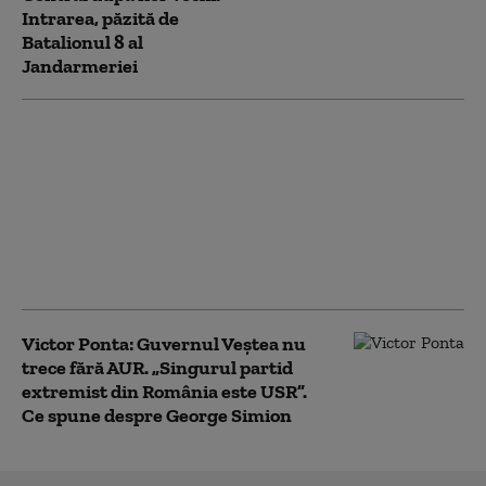
Intrarea, păzită de
Batalionul 8 al
Jandarmeriei
Victor Ponta,
propunerea de premier
a grupului Uniți
pentru România: „Este
un politician cu
experienţă vastă la cel
mai înalt nivel”
Victor Ponta: Guvernul Veștea nu
trece fără AUR. „Singurul partid
extremist din România este USR”.
Ce spune despre George Simion