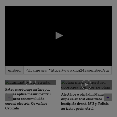
0
embed
seconds
of
0
seconds
Patru mari orașe au început
deja să aplice măsuri pentru
Alertă pe o plajă din Mamaia,
limitarea consumului de
după ce au fost observate
curent electric. Ce va face
bucăți de dronă. ISU și Poliția
Capitala
au izolat perimetrul