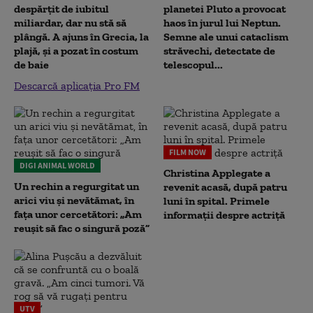
despărțit de iubitul
planetei Pluto a provocat
miliardar, dar nu stă să
haos în jurul lui Neptun.
plângă. A ajuns în Grecia, la
Semne ale unui cataclism
plajă, și a pozat în costum
străvechi, detectate de
de baie
telescopul...
Descarcă aplicația Pro FM
FILM NOW
DIGI ANIMAL WORLD
Christina Applegate a
Un rechin a regurgitat un
revenit acasă, după patru
arici viu și nevătămat, în
luni în spital. Primele
fața unor cercetători: „Am
informații despre actriță
reușit să fac o singură poză”
UTV