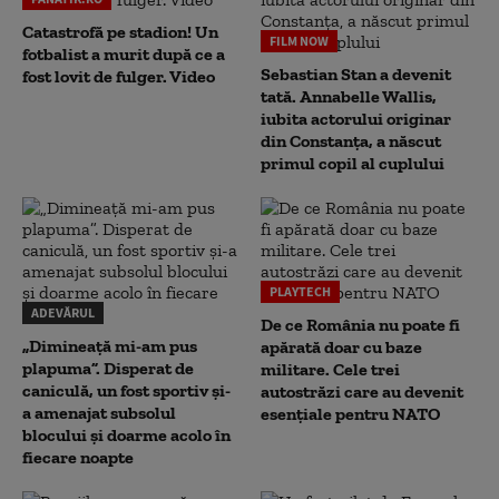
Catastrofă pe stadion! Un
FILM NOW
fotbalist a murit după ce a
Sebastian Stan a devenit
fost lovit de fulger. Video
tată. Annabelle Wallis,
iubita actorului originar
din Constanța, a născut
primul copil al cuplului
PLAYTECH
ADEVĂRUL
De ce România nu poate fi
„Dimineață mi-am pus
apărată doar cu baze
plapuma”. Disperat de
militare. Cele trei
caniculă, un fost sportiv și-
autostrăzi care au devenit
a amenajat subsolul
esențiale pentru NATO
blocului și doarme acolo în
fiecare noapte