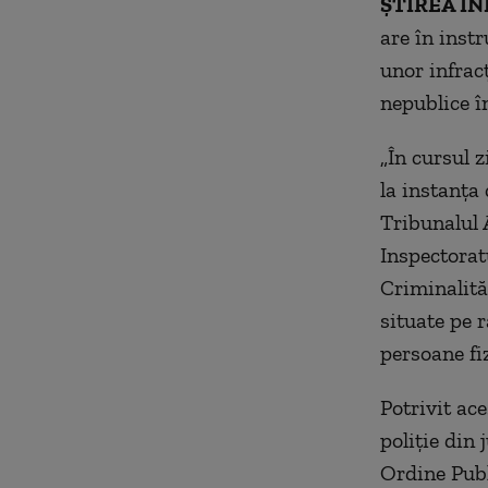
ȘTIREA IN
are în inst
unor infrac
nepublice î
„În cursul z
la instanţa
Tribunalul 
Inspectorat
Criminalită
situate pe r
persoane fiz
Potrivit ac
poliţie din 
Ordine Publ