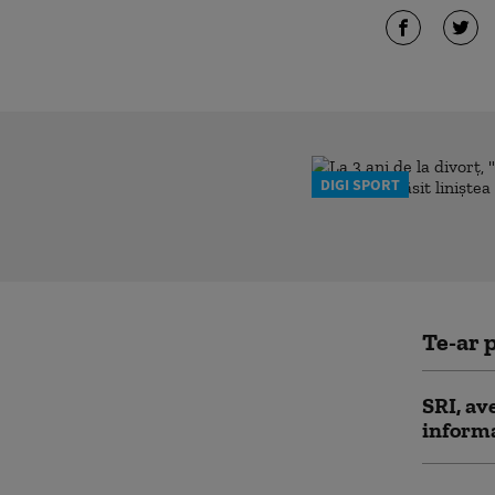
DIGI SPORT
Te-ar p
SRI, av
informa