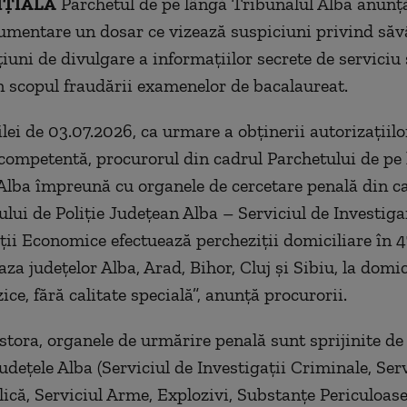
IȚIALĂ
Parchetul de pe lângă Tribunalul Alba anunţă,
rumentare un dosar ce vizează suspiciuni privind săv
ţiuni de divulgare a informaţiilor secrete de serviciu
n scopul fraudării examenelor de bacalaureat.
ilei de 03.07.2026, ca urmare a obţinerii autorizaţiilo
 competentă, procurorul din cadrul Parchetului de pe
Alba împreună cu organele de cercetare penală din c
ului de Poliţie Judeţean Alba – Serviciul de Investiga
ţii Economice efectuează percheziţii domiciliare în 47
aza judeţelor Alba, Arad, Bihor, Cluj şi Sibiu, la domic
ice, fără calitate specială”, anunţă procurorii.
estora, organele de urmărire penală sunt sprijinite d
judeţele Alba (Serviciul de Investigaţii Criminale, Ser
ică, Serviciul Arme, Explozivi, Substanţe Periculoase