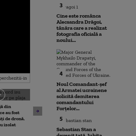
3
Cine este românca
Alecsandra Drăgoi,
tânăra care a realizat
fotografia oficială a
noului...
4
Noul Comandant-șef
al Armatei ucrainene
solicită demiterea
Amenzi pentru cei care
comandantului
jă din
deranjează călătorii în
Forțelor...
Un asistent me
e au fost
mijloacele de transport ale
5
pune la pământ
ți de dronă.
STB. Pentru ce se vor da
violent. Ce nu a
au izolat
sancțiuni
Sebastian Stan a
bărbatul agres
devenit tată. Iubita