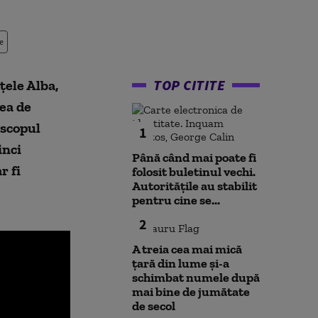
e
TOP CITITE
eţele Alba,
nea de
 scopul
1
inci
Până când mai poate fi
r fi
folosit buletinul vechi.
Autoritățile au stabilit
pentru cine se...
2
A treia cea mai mică
țară din lume și-a
schimbat numele după
mai bine de jumătate
de secol