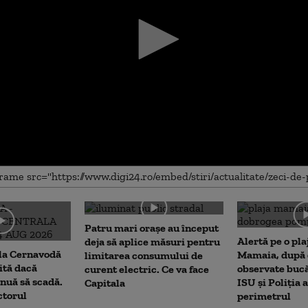
me
Patru mari orașe au început
Alertă pe o pla
deja să aplice măsuri pentru
 la Cernavodă
Mamaia, după c
limitarea consumului de
rită dacă
observate bucă
curent electric. Ce va face
nuă să scadă.
ISU și Poliția 
Capitala
ctorul
perimetrul