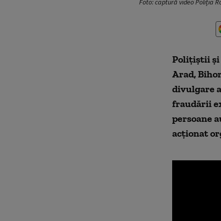
Foto: captură video Poliția
Poliţiştii ş
Arad, Bihor
divulgare a
fraudării e
persoane au
acționat or