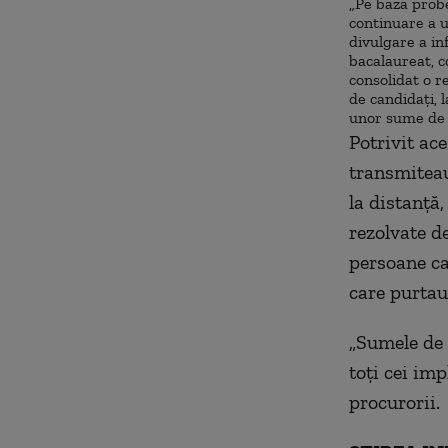
„Pe baza prob
continuare a u
divulgare a in
bacalaureat, c
consolidat o r
de candidaţi, 
unor sume de b
Potrivit ace
transmiteau
la distanţă
rezolvate d
persoane ca
care purtau
„Sumele de 
toţi cei imp
procurorii.