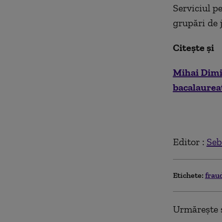
Serviciul pe
grupări de 
Citește și
Mihai Dimia
bacalaurea
Editor :
Seb
Etichete:
frau
Urmărește ș