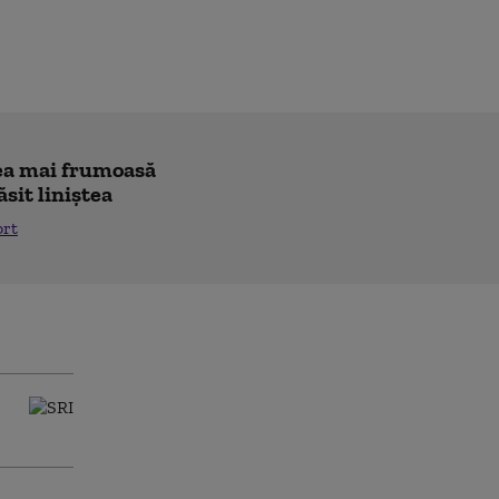
"cea mai frumoasă
ăsit liniștea
ort