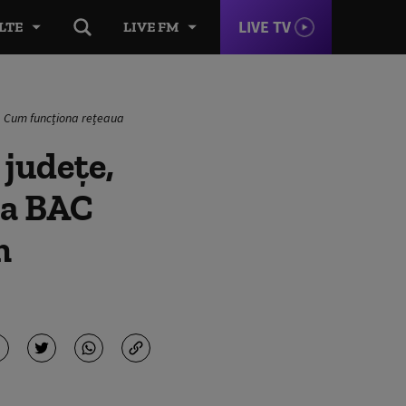
LIVE TV
LTE
LIVE FM
te. Cum funcționa rețeaua
 judeţe,
la BAC
m