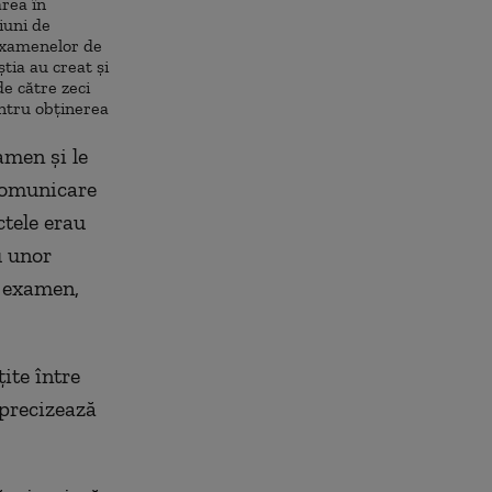
rea în
iuni de
 examenelor de
tia au creat şi
e către zeci
entru obţinerea
amen şi le
comunicare
ctele erau
u unor
e examen,
ite între
, precizează