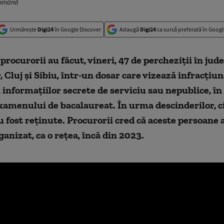
 Română
Urmărește
Digi24
în Google Discover
Adaugă
Digi24
ca sursă preferată în Googl
i procurorii au făcut, vineri, 47 de percheziţii în jud
, Cluj şi Sibiu, într-un dosar care vizează infracţiu
 informaţiilor secrete de serviciu sau nepublice, în
xamenului de bacalaureat. În urma descinderilor, c
 fost reținute. Procurorii cred că aceste persoane a
ganizat, ca o rețea, încă din 2023.