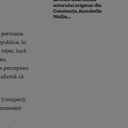
l-a atacat
actorului originar din
Constanța, Annabelle
Wallis...
i persoane
publice, în
 reţea, încă
en,
se percepeau
 afirmă că
 5 suspecţi
xamenelor