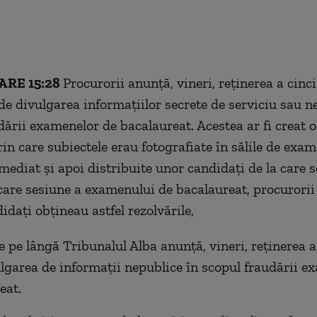
ARE 15:28
Procurorii anunţă, vineri, reţinerea a cinc
de divulgarea informaţiilor secrete de serviciu sau ne
dării examenelor de bacalaureat. Acestea ar fi creat o
in care subiectele erau fotografiate în sălile de exam
imediat şi apoi distribuite unor candidaţi de la care 
ecare sesiune a examenului de bacalaureat, procurorii
idaţi obţineau astfel rezolvările,
e pe lângă Tribunalul Alba anunţă, vineri, reţinerea a
lgarea de informaţii nepublice în scopul fraudării e
eat.