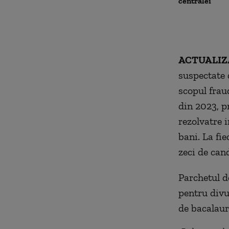
centralei
ACTUALIZ
suspectate 
scopul frau
din 2023, pr
rezolvatre 
bani. La fi
zeci de cand
Parchetul d
pentru divu
de bacalaur