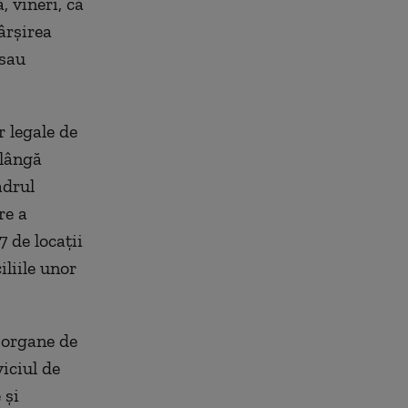
 vineri, că
ârşirea
 sau
r legale de
 lângă
adrul
re a
 de locaţii
iliile unor
e organe de
viciul de
 şi