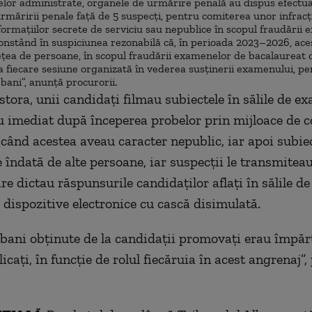
elor administrate, organele de urmărire penală au dispus efectua
rmăririi penale faţă de 5 suspecţi, pentru comiterea unor infracţ
formaţiilor secrete de serviciu sau nepublice în scopul fraudării
onstând în suspiciunea rezonabilă că, în perioada 2023–2026, aceş
eţea de persoane, în scopul fraudării examenelor de bacalaureat d
la fiecare sesiune organizată în vederea susţinerii examenului, p
ani”, anunţă procurorii.
stora, unii candidaţi filmau subiectele în sălile de ex
 imediat după începerea probelor prin mijloace de 
, când acestea aveau caracter nepublic, iar apoi subie
e îndată de alte persoane, iar suspecţii le transmitea
re dictau răspunsurile candidaţilor aflaţi în sălile d
 dispozitive electronice cu cască disimulată.
bani obţinute de la candidaţii promovaţi erau împărţ
licaţi, în funcţie de rolul fiecăruia în acest angrenaj”