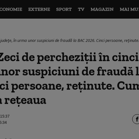
CONOMIE
EXTERNE
SPORT
TV
MAGAZIN
MAI MU
ci judeţe, în urma unor suspiciuni de fraudă la BAC 2026. Cinci persoane, reținu
eci de percheziţii în cinci
nor suspiciuni de fraudă 
ci persoane, reținute. Cu
a rețeaua
 15:37
5:34