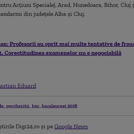
ntru Acţiuni Speciale), Arad, Hunedoara, Bihor, Cluj ş
jandarmi din judeţele Alba şi Cluj.
n: Profesorii au oprit mai multe tentative de frau
t. Corectitudinea examenelor nu e negociabilă
astian Eduard
de
perchezitii
bac
bacalaureat 2026
tirile Digi24.ro și pe
Google News