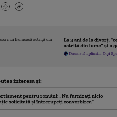
La 3 ani de la divorț, 
actriță din lume" și-a g
Descarcă aplicația Digi Sp
utea interesa și:
ertisment pentru români: „Nu furnizați nicio
ție solicitată și întrerupeți convorbirea”