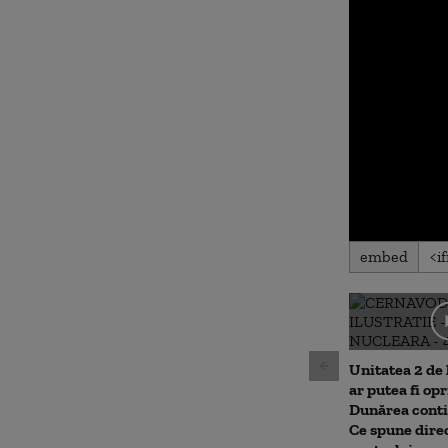
0
embed
seconds
of
0
seconds
Volu
90%
Unitatea 2 de
ar putea fi op
Dunărea conti
Ce spune dire