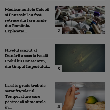
Medicamentele Colebil
și Panzcebil au fost
retrase din farmaciile
din România.
2
Explicația...
Nivelul scăzut al
Dunării a scos la iveală
Podul lui Constantin,
din timpul Imperiului...
3
La câte grade trebuie
setat frigiderul.
Temperatura care
păstrează alimentele
4
în...