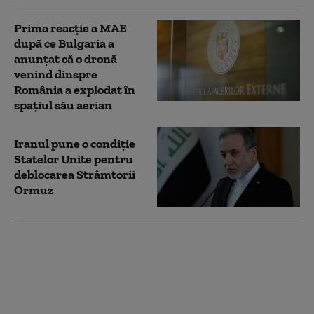
Prima reacție a MAE
după ce Bulgaria a
anunţat că o dronă
venind dinspre
România a explodat în
spaţiul său aerian
Iranul pune o condiție
Statelor Unite pentru
deblocarea Strâmtorii
Ormuz
Todd Blanche, fostul
avocat al lui Trump,
confirmat procuror
general al SUA. Vot la
limită în Senat