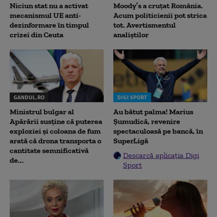
Niciun stat nu a activat
Moody’s a cruțat România.
mecanismul UE anti-
Acum politicienii pot strica
dezinformare în timpul
tot. Avertismentul
crizei din Ceuta
analiștilor
GANDUL.RO
DIGI SPORT
Ministrul bulgar al
Au bătut palma! Marius
Apărării susține că puterea
Șumudică, revenire
exploziei și coloana de fum
spectaculoasă pe bancă, în
arată că drona transporta o
SuperLigă
cantitate semnificativă
Descarcă aplicația Digi
de...
Sport