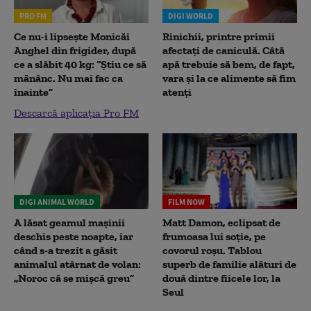
PRO FM
DIGI WORLD
Ce nu-i lipsește Monicăi
Rinichii, printre primii
Anghel din frigider, după
afectați de caniculă. Câtă
ce a slăbit 40 kg: “Știu ce să
apă trebuie să bem, de fapt,
mănânc. Nu mai fac ca
vara și la ce alimente să fim
înainte”
atenți
Descarcă aplicația Pro FM
DIGI ANIMAL WORLD
FILM NOW
A lăsat geamul mașinii
Matt Damon, eclipsat de
deschis peste noapte, iar
frumoasa lui soție, pe
când s-a trezit a găsit
covorul roșu. Tablou
animalul atârnat de volan:
superb de familie alături de
„Noroc că se mișcă greu”
două dintre fiicele lor, la
Seul