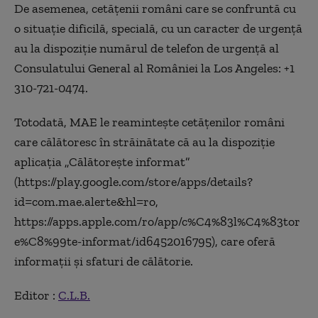
De asemenea, cetăţenii români care se confruntă cu
o situaţie dificilă, specială, cu un caracter de urgenţă
au la dispoziţie numărul de telefon de urgenţă al
Consulatului General al României la Los Angeles: +1
310-721-0474.
Totodată, MAE le reaminteşte cetăţenilor români
care călătoresc în străinătate că au la dispoziţie
aplicaţia „Călătoreşte informat”
(https://play.google.com/store/apps/details?
id=com.mae.alerte&hl=ro,
https://apps.apple.com/ro/app/c%C4%83l%C4%83tor
e%C8%99te-informat/id6452016795), care oferă
informaţii şi sfaturi de călătorie.
Editor :
C.L.B.