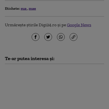
Etichete:
sua
mae
Urmărește știrile Digi24.ro și pe
Google News
Te-ar putea interesa și:
SUA, acuzate că
încearcă să „exporte”
MAGA în Marea
Britanie. Granturi
pentru „educație
publică” stârnesc
controverse