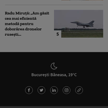
Radu Miruță: „Am găsit
cea mai eficientă
metodă pentru
doborârea dronelor
5
rusești...
București Băneasa, 19°C