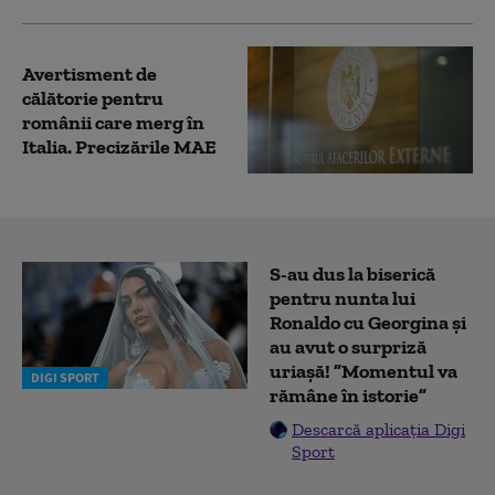
Avertisment de
călătorie pentru
românii care merg în
Italia. Precizările MAE
S-au dus la biserică
pentru nunta lui
Ronaldo cu Georgina și
au avut o surpriză
uriașă! ”Momentul va
DIGI SPORT
rămâne în istorie”
Descarcă aplicația Digi
Sport