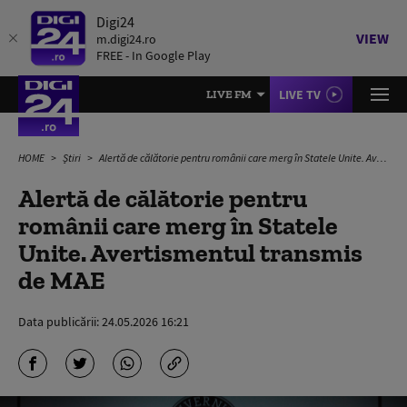
Digi24
VIEW
m.digi24.ro
FREE - In Google Play
LIVE TV
LIVE FM
HOME
Știri
Alertă de călătorie pentru românii care merg în Statele Unite. Avertismentul transmis de MAE
Alertă de călătorie pentru
românii care merg în Statele
Unite. Avertismentul transmis
de MAE
Data publicării:
24.05.2026 16:21