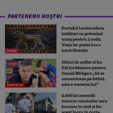
PARTENERII NOȘTRI
Portalul Leului aduce
întâlniri cu potențial
uriaș pentru 3 zodii.
Viața lor poate lua o
nouă direcție
PE ROZ
Sfatul de suflet al lui
Edi Iordănescu pentru
Daniel Bîrligea: „Să se
concentreze pe fotbal,
asta e meseria lui!”
FANATIK.RO
4.000 lei amendă
tuturor românilor care
locuiesc la casă și fac
acest lucru în curte,