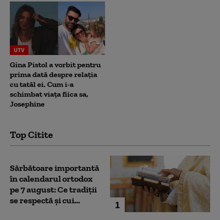
UTV
Gina Pistol a vorbit pentru
prima dată despre relația
cu tatăl ei. Cum i-a
schimbat viața fiica sa,
Josephine
Top Citite
Sărbătoare importantă
în calendarul ortodox
pe 7 august: Ce tradiții
se respectă și cui...
1