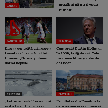
crezând că nu îi vede
CANCAN
nimeni
FANATIK.RO
FILM NOW
Drama cumplită prin care a
Cum arată Dustin Hoffman
trecut noul transfer al lui
în 2026, la 89 de ani. Cele
Dinamo: „Nu mai puteam
mai bune filme și rolurile
dormi nopțile”
de Oscar
ADEVĂRUL
PLAYTECH
„Antrenamentul” sezonului
Facultatea din România la
în Arctica: Un urs polar
care nu mai vrea nimeni să