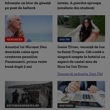
folosește un bloc de gheață
înveţe. A pierdut aproape
pe post de halteră
jumătate din studenţi
NEWSWEEK
DIGI FM
Anunțul lui Nicușor Dan
Ioana Țiriac, vacanță de lux
deschide calea spre
în Saint-Tropez. Cât costă o
creșterea pensiilor.
singură noapte la hotelul cu
Pensionarii, prima veste
aspect de castel ales de
bună după 2 ani
fiica lui Ion Țiriac
Descarcă aplicația Digi FM
EDITIADEDIMINEATA.RO
ADEVARUL