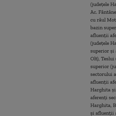
(judeţele H
Ac. Fântânel
cu râul Mot
bazin superi
afluenţii a
(judeţele H
superior şi 
Olt), Teslui
superior (j
sectorului 
afluenţii a
Harghita şi
aferenţi se
Harghita, B
şi afluenţii