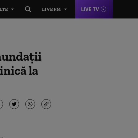
LIVE TV
LTE
LIVE FM
nundaţii
inică la