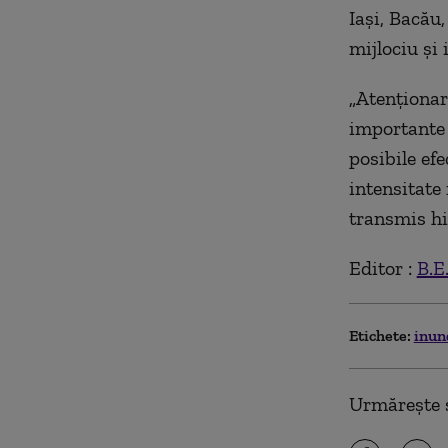
Iaşi, Bacău,
mijlociu şi 
„Atenţionar
importante p
posibile efe
intensitate
transmis hi
Editor :
B.E
Etichete:
inun
Urmărește ș