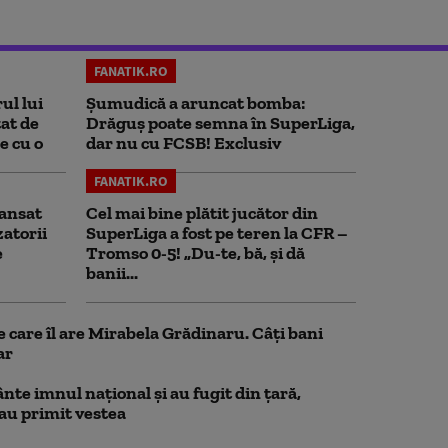
FANATIK.RO
ul lui
Șumudică a aruncat bomba:
at de
Drăguș poate semna în SuperLiga,
e cu o
dar nu cu FCSB! Exclusiv
FANATIK.RO
ansat
Cel mai bine plătit jucător din
zatorii
SuperLiga a fost pe teren la CFR –
e
Tromso 0-5! „Du-te, bă, și dă
banii...
e care îl are Mirabela Grădinaru. Câţi bani
ar
nte imnul naţional şi au fugit din ţară,
 au primit vestea