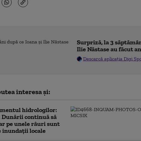
Surpriză, la 3 săptămân
Ilie Năstase au făcut a
Descarcă aplicația Digi Sp
utea interesa și:
mentul hidrologilor:
 Dunării continuă să
iar pe unele râuri sunt
e inundații locale