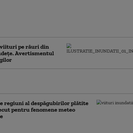
uzoianu: Inundaţiile recente şi
e lăsate în urmă sunt și
l dureros a 20-30 de ani de
nţă
viituri pe râuri din
udețe. Avertismentul
gilor
ii în Bulgaria, într-o zonă aleasă de
omâni pentru vacanțele pe litoral
e regiuni al despăgubirilor plătite
recut pentru fenomene meteo
e