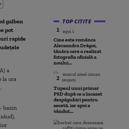
e
TOP CITITE
Cod galben
1
se pot
turi rapide
Cine este românca
Alecsandra Drăgoi,
 judeţele
tânăra care a realizat
fotografia oficială a
noului...
A) a
2
 la ora
.
Tupeul unui primar
PSD după ce a încasat
despăgubiri pentru
secetă, iar apoi a
– bazin
vândut...
ăsăud),
ior