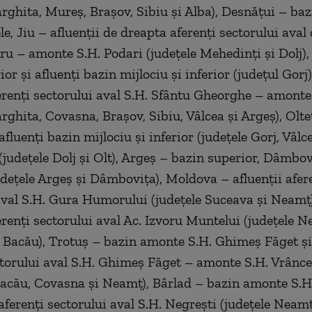
arghita, Mureş, Braşov, Sibiu şi Alba), Desnăţui – ba
e, Jiu – afluenţii de dreapta aferenţi sectorului aval
ru – amonte S.H. Podari (judeţele Mehedinţi şi Dolj),
or şi afluenţi bazin mijlociu şi inferior (judeţul Gorj)
ferenţi sectorului aval S.H. Sfântu Gheorghe – amonte 
arghita, Covasna, Braşov, Sibiu, Vâlcea şi Argeş), Olte
afluenţi bazin mijlociu şi inferior (judeţele Gorj, Vâlce
 (judeţele Dolj şi Olt), Argeş – bazin superior, Dâmbo
udeţele Argeş şi Dâmboviţa), Moldova – afluenţii afer
aval S.H. Gura Humorului (judeţele Suceava şi Neamţ)
ferenţi sectorului aval Ac. Izvoru Muntelui (judeţele N
 Bacău), Trotuş – bazin amonte S.H. Ghimeş Făget şi 
ctorului aval S.H. Ghimeş Făget – amonte S.H. Vrâncen
acău, Covasna şi Neamţ), Bârlad – bazin amonte S.H
 aferenţi sectorului aval S.H. Negreşti (judeţele Neamţ