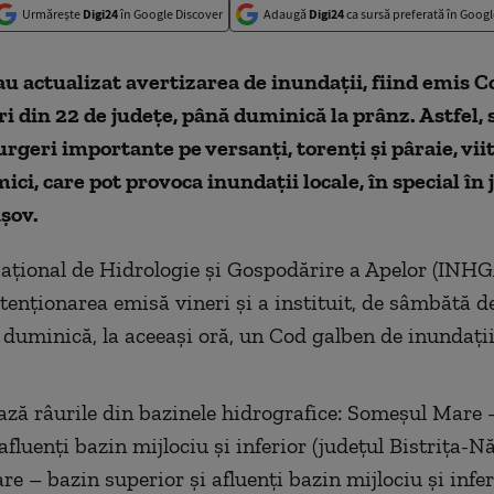
Urmărește
Digi24
în Google Discover
Adaugă
Digi24
ca sursă preferată în Googl
au actualizat avertizarea de inundaţii, fiind emis 
i din 22 de judeţe, până duminică la prânz. Astfel, 
rgeri importante pe versanţi, torenţi şi pâraie, vii
mici, care pot provoca inundaţii locale, în special în
aşov.
Naţional de Hidrologie şi Gospodărire a Apelor (INHG
tenţionarea emisă vineri şi a instituit, de sâmbătă de
 duminică, la aceeaşi oră, un Cod galben de inundaţii
ază râurile din bazinele hidrografice: Someşul Mare 
afluenţi bazin mijlociu şi inferior (judeţul Bistriţa-N
e – bazin superior şi afluenţi bazin mijlociu şi infer