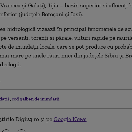
 Vrancea şi Galaţi), Jijia – bazin superior şi afluenţi 
inferior (judeţele Botoşani şi Iaşi).
ea hidrologică vizează în principal fenomenele de sc
e versanţi, torenţi şi pâraie, viituri rapide pe râuril
cte de inundaţii locale, care se pot produce cu probabi
 mai mare pe unele râuri mici din judeţele Sibiu şi Br
drologii.
.
datii
cod galben de inundatii
tirile Digi24.ro și pe
Google News