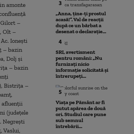
3
zin amonte
 confluenţă
„Anna, ţine-ţi prostul
acasă!”. Val de reacții
 Gilort –
după ce un bărbat a
, Olt –
desenat o declarație...
Ac. Ioneşti
4
ţ – bazin
SRI, avertisment
pentru români: „Nu
a, Dolj şi
furnizați nicio
viţa – bazin
informație solicitată și
întrerupeți...
enţi
, Bistriţa –
5
eamţ,
Viața pe Pământ ar fi
afluenţii
putut apărea de două
i (judeţele
ori. Studiul care pune
sub semnul
. Negreşti
întrebării...
, Vaslui,