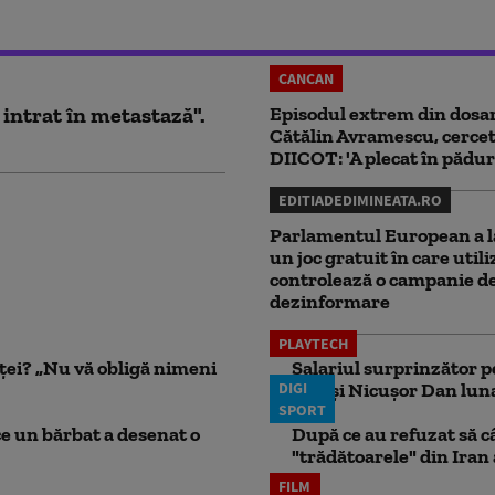
CANCAN
 intrat în metastază".
Episodul extrem din dosar
Cătălin Avramescu, cercet
DIICOT: 'A plecat în pădur
EDITIADEDIMINEATA.RO
Parlamentul European a l
un joc gratuit în care utili
controlează o campanie d
dezinformare
PLAYTECH
nței? „Nu vă obligă nimeni
Salariul surprinzător p
DIGI
face şi Nicuşor Dan lun
SPORT
ce un bărbat a desenat o
După ce au refuzat să câ
"trădătoarele" din Iran
FILM