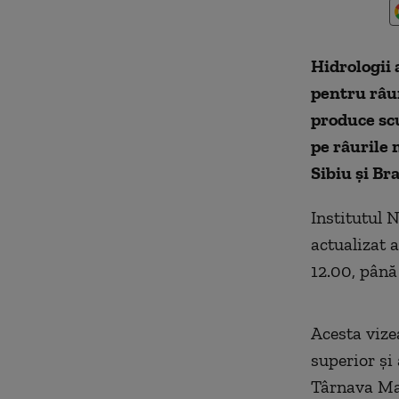
Hidrologii 
pentru râur
produce scu
pe râurile 
Sibiu şi Br
Institutul 
actualizat a
12.00, până
Acesta vize
superior şi 
Târnava Mar