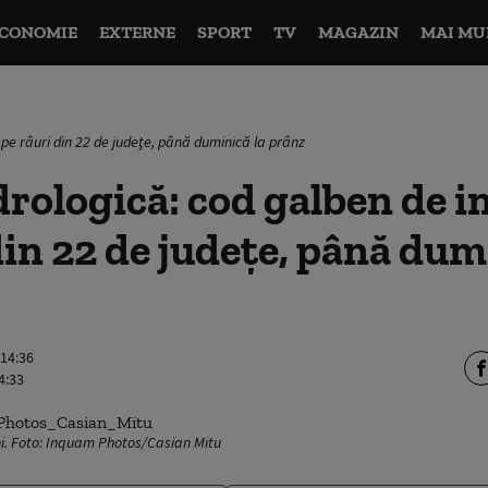
CONOMIE
EXTERNE
SPORT
TV
MAGAZIN
MAI MU
 pe râuri din 22 de judeţe, până duminică la prânz
drologică: cod galben de i
din 22 de judeţe, până dum
 14:36
4:33
ni. Foto: Inquam Photos/Casian Mitu