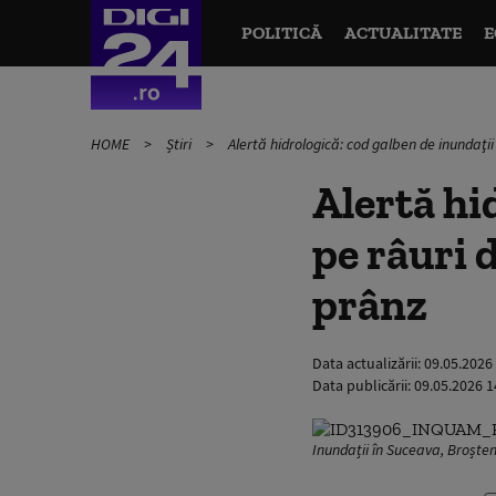
POLITICĂ
ACTUALITATE
E
HOME
Știri
Alertă hidrologică: cod galben de inundaţii
Alertă hi
pe râuri 
prânz
Data actualizării:
09.05.2026
Data publicării:
09.05.2026 1
Inundații în Suceava, Broște