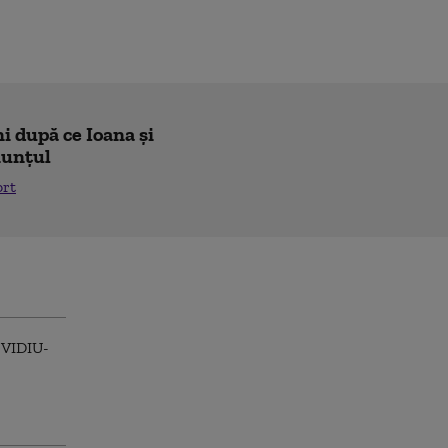
i după ce Ioana și
nunțul
ort