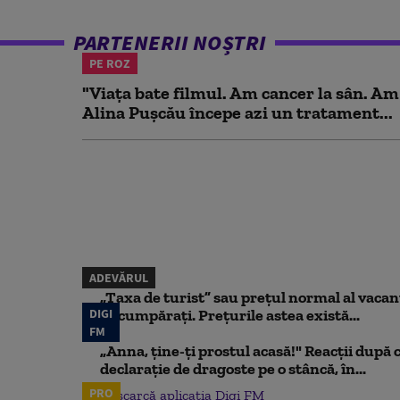
PARTENERII NOȘTRI
PE ROZ
"Viața bate filmul. Am cancer la sân. Am
Alina Pușcău începe azi un tratament...
ADEVĂRUL
„Taxa de turist” sau prețul normal al vaca
DIGI
să cumpărați. Prețurile astea există...
FM
„Anna, ţine-ţi prostul acasă!" Reacţii după 
declaraţie de dragoste pe o stâncă, în...
PRO
Descarcă aplicația Digi FM