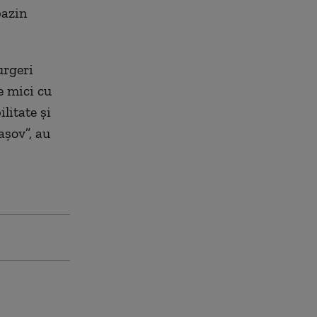
bazin
urgeri
e mici cu
litate şi
aşov”, au