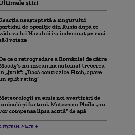
Ultimele știri
Reacția neașteptată a singurului
partidul de opoziţie din Rusia după ce
văduva lui Navalnîi i-a îndemnat pe ruși
să-l voteze
De ce o retrogradare a României de către
Moody's nu înseamnă automat trecerea
în „junk”: „Dacă contrazice Fitch, apare
un split rating”
Meteorologii au emis noi avertizări de
caniculă și furtuni. Mateescu: Ploile „nu
vor compensa lipsa acută” de apă
CITEȘTE MAI MULTE