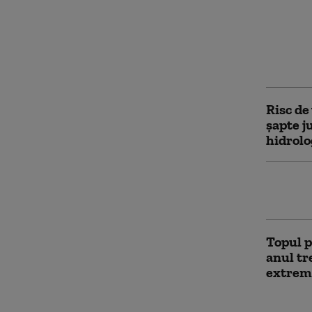
Diana B
pagubel
decontu
neglije
Risc de 
șapte j
hidrolo
Inundaț
mulți r
Topul p
anul t
extrem