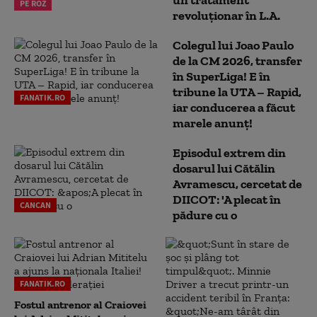
PE ROZ
revoluționar în L.A.
Colegul lui Joao Paulo
de la CM 2026, transfer
în SuperLiga! E în
tribune la UTA – Rapid,
FANATIK.RO
iar conducerea a făcut
marele anunț!
Episodul extrem din
dosarul lui Cătălin
Avramescu, cercetat de
DIICOT: 'A plecat în
CANCAN
pădure cu o
FANATIK.RO
Fostul antrenor al Craiovei