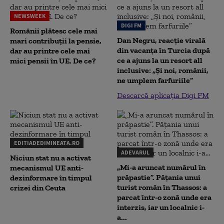
NEWSWEEK
DIGI FM
Românii plătesc cele mai
Dan Negru, reacție virală
mari contribuții la pensie,
din vacanța în Turcia după
dar au printre cele mai
ce a ajuns la un resort all
mici pensii în UE. De ce?
inclusive: „Și noi, românii,
ne umplem farfuriile”
Descarcă aplicația Digi FM
EDITIADEDIMINEATA.RO
ADEVARUL
Niciun stat nu a activat
„Mi-a aruncat numărul în
mecanismul UE anti-
prăpastie”. Pățania unui
dezinformare în timpul
turist român în Thassos: a
crizei din Ceuta
parcat într-o zonă unde era
interzis, iar un localnic i-
a...