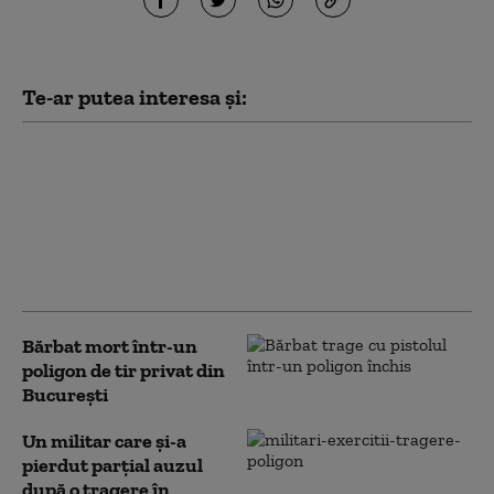
Te-ar putea interesa și:
Trupele NATO,
antrenamente dure în
Estonia la minus 25 de
grade. Militarii
britanici au învățat
scufundarea la copcă
Bărbat mort într-un
poligon de tir privat din
Bucureşti
Un militar care și-a
pierdut parțial auzul
după o tragere în