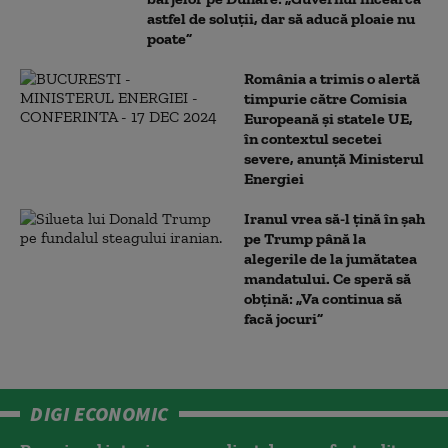
astfel de soluții, dar să aducă ploaie nu
poate”
România a trimis o alertă
timpurie către Comisia
Europeană și statele UE,
în contextul secetei
severe, anunță Ministerul
Energiei
Iranul vrea să-l țină în șah
pe Trump până la
alegerile de la jumătatea
mandatului. Ce speră să
obțină: „Va continua să
facă jocuri”
DIGI ECONOMIC