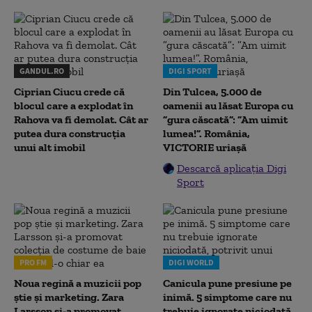
GANDUL.RO
DIGI SPORT
Ciprian Ciucu crede că
Din Tulcea, 5.000 de
blocul care a explodat în
oamenii au lăsat Europa cu
Rahova va fi demolat. Cât ar
”gura căscată”: ”Am uimit
putea dura construcția
lumea!”. România,
unui alt imobil
VICTORIE uriașă
Descarcă aplicația Digi
Sport
PRO FM
DIGI WORLD
Noua regină a muzicii pop
Canicula pune presiune pe
știe și marketing. Zara
inimă. 5 simptome care nu
Larsson și-a promovat
trebuie ignorate niciodată,