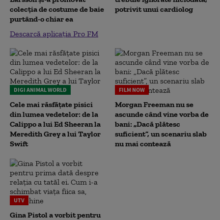
colecția de costume de baie
potrivit unui cardiolog
purtând-o chiar ea
Descarcă aplicația Pro FM
DIGI ANIMAL WORLD
FILM NOW
Cele mai răsfățate pisici
Morgan Freeman nu se
din lumea vedetelor: de la
ascunde când vine vorba de
Calippo a lui Ed Sheeran la
bani: „Dacă plătesc
Meredith Grey a lui Taylor
suficient”, un scenariu slab
Swift
nu mai contează
UTV
Gina Pistol a vorbit pentru