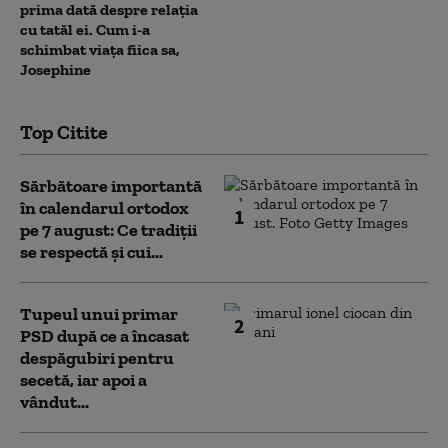
prima dată despre relația
cu tatăl ei. Cum i-a
schimbat viața fiica sa,
Josephine
Top Citite
Sărbătoare importantă
în calendarul ortodox
1
pe 7 august: Ce tradiții
se respectă și cui...
Tupeul unui primar
2
PSD după ce a încasat
despăgubiri pentru
secetă, iar apoi a
vândut...