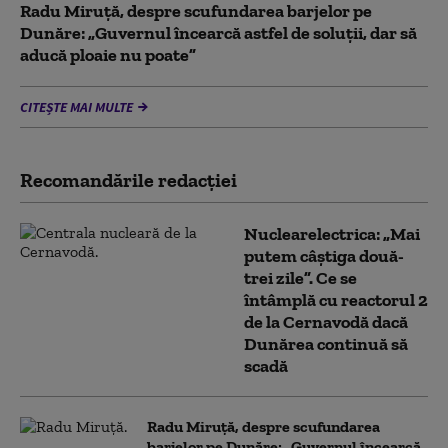
Radu Miruță, despre scufundarea barjelor pe
Dunăre: „Guvernul încearcă astfel de soluții, dar să
aducă ploaie nu poate”
CITEȘTE MAI MULTE
Recomandările redacţiei
Nuclearelectrica: „Mai
putem câștiga două-
trei zile”. Ce se
întâmplă cu reactorul 2
de la Cernavodă dacă
Dunărea continuă să
scadă
Radu Miruță, despre scufundarea
barjelor pe Dunăre: „Guvernul încearcă