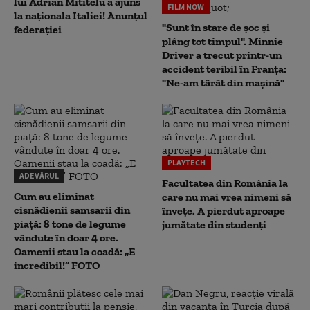
lui Adrian Mititelu a ajuns
FILM NOW
la naționala Italiei! Anunțul
"Sunt în stare de șoc și
federației
plâng tot timpul". Minnie
Driver a trecut printr-un
accident teribil în Franța:
"Ne-am târât din mașină"
PLAYTECH
ADEVĂRUL
Facultatea din România la
Cum au eliminat
care nu mai vrea nimeni să
cisnădienii samsarii din
înveţe. A pierdut aproape
piață: 8 tone de legume
jumătate din studenţi
vândute în doar 4 ore.
Oamenii stau la coadă: „E
incredibil!” FOTO