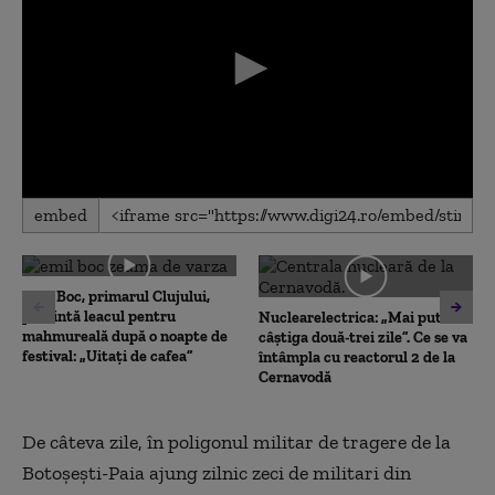
0
embed
seconds
of
0
seconds
Emil Boc, primarul Clujului,
prezintă leacul pentru
Nuclearelectrica: „Mai putem
mahmureală după o noapte de
câștiga două-trei zile”. Ce se va
festival: „Uitați de cafea”
întâmpla cu reactorul 2 de la
Cernavodă
De câteva zile, în poligonul militar de tragere de la
Botoşeşti-Paia ajung zilnic zeci de militari din