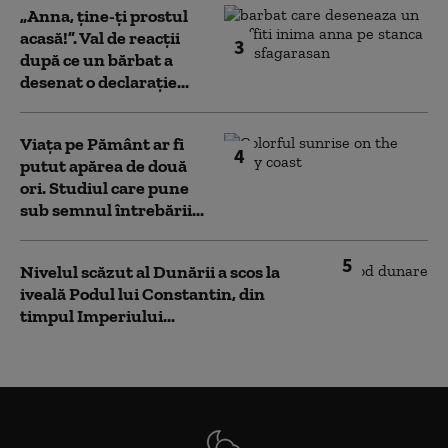
„Anna, ţine-ţi prostul
acasă!”. Val de reacții
3
după ce un bărbat a
desenat o declarație...
Viața pe Pământ ar fi
4
putut apărea de două
ori. Studiul care pune
sub semnul întrebării...
5
Nivelul scăzut al Dunării a scos la
iveală Podul lui Constantin, din
timpul Imperiului...