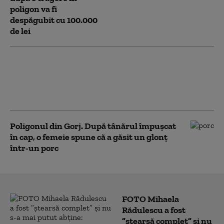
poligon va fi
despăgubit cu 100.000
de lei
Bărbatul împușcat în cap lângă
poligonul jandarmilor cere
despăgubiri: „Puteam să fiu
mort”
Poligonul din Gorj. După tânărul împușcat
în cap, o femeie spune că a găsit un glonț
într-un porc
FOTO Mihaela
Rădulescu a fost
”ștearsă complet” și nu