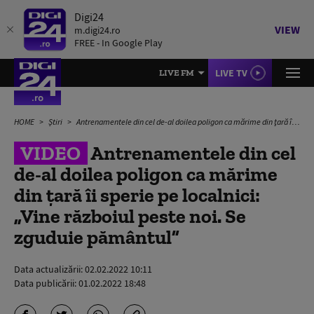
Digi24
VIEW
m.digi24.ro
FREE - In Google Play
LIVE TV
LIVE FM
HOME
Știri
Antrenamentele din cel de-al doilea poligon ca mărime din ţară îi sperie pe localnici: „Vine războiul peste noi. Se zguduie pământul”
VIDEO
Antrenamentele din cel
de-al doilea poligon ca mărime
din ţară îi sperie pe localnici:
„Vine războiul peste noi. Se
zguduie pământul”
Data actualizării:
02.02.2022 10:11
Data publicării:
01.02.2022 18:48