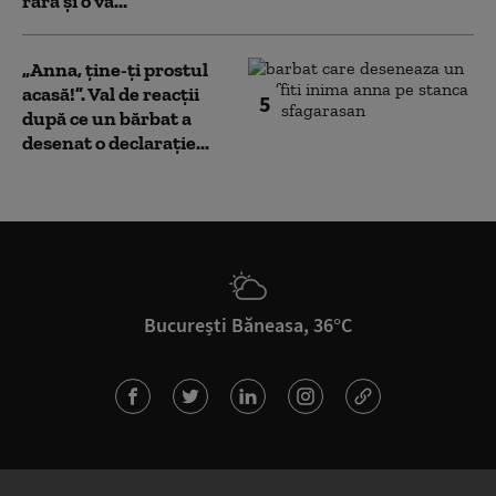
rară și o va...
„Anna, ţine-ţi prostul
acasă!”. Val de reacții
5
după ce un bărbat a
desenat o declarație...
București Băneasa, 36°C