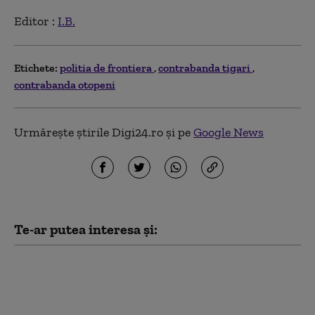
Editor :
I.B.
Etichete:
politia de frontiera
contrabanda tigari
contrabanda otopeni
Urmărește știrile Digi24.ro și pe
Google News
Te-ar putea interesa și:
Trei cetăţeni chinezi
au încercat să intre în
România cu vize false,
emise aparent de