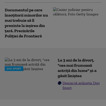
Documentul pe care
însoțitorii minorilor nu
mai trebuie să îl
prezinte la ieșirea din
țară. Precizările
Poliției de Frontieră
La 3 ani de la divorț,
"cea mai frumoasă
DIGI SPORT
actriță din lume" și-a
găsit liniștea
Descarcă aplicația Digi
Sport