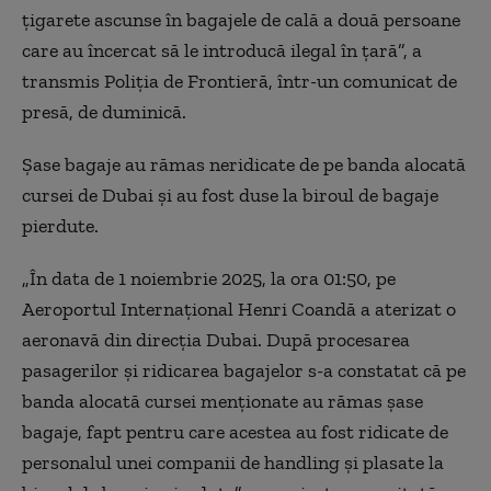
ţigarete ascunse în bagajele de cală a două persoane
care au încercat să le introducă ilegal în ţară”, a
transmis Poliţia de Frontieră, într-un comunicat de
presă, de duminică.
Şase bagaje au rămas neridicate de pe banda alocată
cursei de Dubai şi au fost duse la biroul de bagaje
pierdute.
„În data de 1 noiembrie 2025, la ora 01:50, pe
Aeroportul Internaţional Henri Coandă a aterizat o
aeronavă din direcţia Dubai. După procesarea
pasagerilor şi ridicarea bagajelor s-a constatat că pe
banda alocată cursei menţionate au rămas şase
bagaje, fapt pentru care acestea au fost ridicate de
personalul unei companii de handling şi plasate la