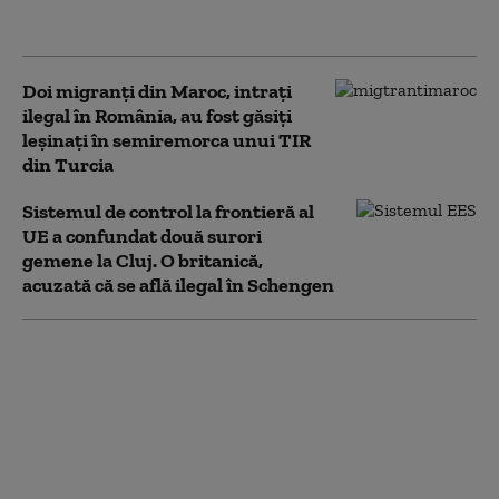
autorităţile poloneze
Doi migranți din Maroc, intrați
ilegal în România, au fost găsiți
leșinați în semiremorca unui TIR
din Turcia
Sistemul de control la frontieră al
UE a confundat două surori
gemene la Cluj. O britanică,
acuzată că se află ilegal în Schengen
Descoperire surpriză la
Vama Moravița: patru
maimuțe au fost găsite în
portbagajul unei mașini.
Animalele nu aveau
documente legale