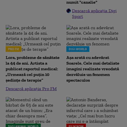
numit "canalie"
Descarcă aplicația Digi
Sport
PRO FM
DIGI WORLD
Lora, probleme de sănătate
Așa arată cu adevărat
la 44 de ani. Artista a
Soarele. Cele mai detaliate
publicat raportul medical:
imagini realizate vreodată
„Urmează cel puțin 10
dezvăluie un fenomen
ședințe de terapie”
spectaculos
Descarcă aplicația Pro FM
DIGI ANIMAL WORLD
FILM NOW