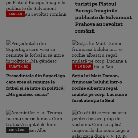
turiști pe Platoul
Bucegi. Imaginile
CANCAN
publicate de Salvamont
Prahova au revoltat
românii
FANATIK.RO
FILM NOW
Președintele din SuperLiga
Soția lui Matt Damon,
care vrea să renunțe la
frumoasa balului într-o
fotbal și să intre în politică:
rochie albastru regal,
„Mă gândesc serios”
mulată pe corp. Luciana a
furat atenția la Seul
ADEVĂRUL