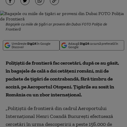
Bagajele cu miile de țigări ar proveni din Dubai FOTO Poliția de
Frontieră
Urmărește
Digi24
în Google
Adaugă
Digi24
ca sursă preferată în
Discover
Google
Poliţiştii de frontieră fac cercetări, după ce au găsit,
în bagajele de cală a doi cetăţeni români, mii de
pachete de ţigări de contrabandă, fără timbru de
acciză, pe Aeroportul Otopeni. Ţigările au sosit în
România cu un zbor internațional.
„Poliţiştii de frontieră din cadrul Aeroportului
Internaţional Henri Coandă Bucureşti efectuează
cercetări în urma descoperirii a peste 156.000 de