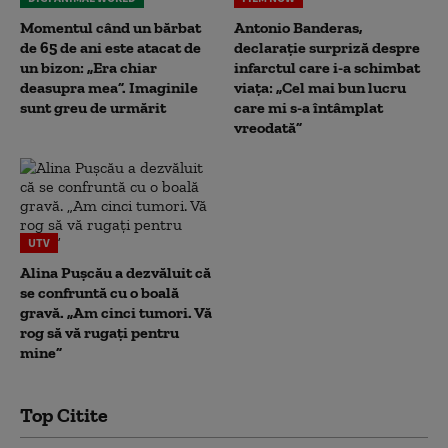
Momentul când un bărbat
Antonio Banderas,
de 65 de ani este atacat de
declarație surpriză despre
un bizon: „Era chiar
infarctul care i-a schimbat
deasupra mea”. Imaginile
viața: „Cel mai bun lucru
sunt greu de urmărit
care mi s-a întâmplat
vreodată”
UTV
Alina Pușcău a dezvăluit că
se confruntă cu o boală
gravă. „Am cinci tumori. Vă
rog să vă rugați pentru
mine”
Top Citite