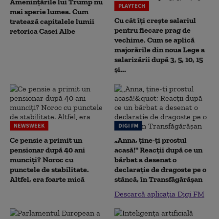
Amenințările lui Trump nu
PLAYTECH
mai sperie lumea. Cum
Cu cât îți crește salariul
tratează capitalele lumii
pentru fiecare prag de
retorica Casei Albe
vechime. Cum se aplică
majorările din noua Lege a
salarizării după 3, 5, 10, 15
și...
NEWSWEEK
DIGI FM
Ce pensie a primit un
„Anna, ţine-ţi prostul
pensionar după 40 ani
acasă!" Reacţii după ce un
munciți? Noroc cu
bărbat a desenat o
punctele de stabilitate.
declaraţie de dragoste pe o
Altfel, era foarte mică
stâncă, în Transfăgărăşan
Descarcă aplicația Digi FM