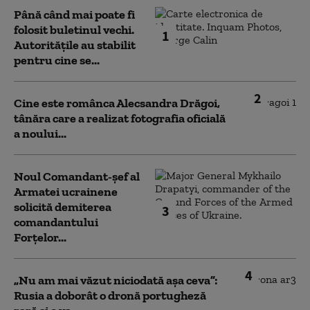
Până când mai poate fi
folosit buletinul vechi.
1
Autoritățile au stabilit
pentru cine se...
2
Cine este românca Alecsandra Drăgoi,
tânăra care a realizat fotografia oficială
a noului...
Noul Comandant-șef al
Armatei ucrainene
solicită demiterea
3
comandantului
Forțelor...
4
„Nu am mai văzut niciodată așa ceva”:
Rusia a doborât o dronă portugheză