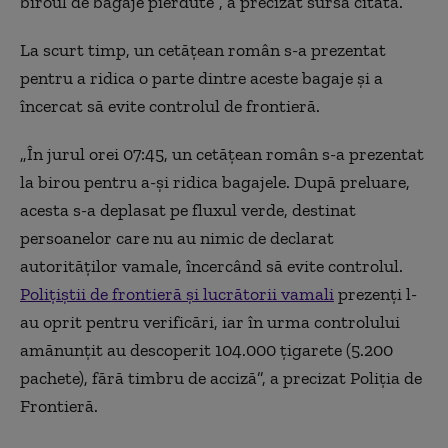
biroul de bagaje pierdute”, a precizat sursa citată.
La scurt timp, un cetăţean român s-a prezentat
pentru a ridica o parte dintre aceste bagaje şi a
încercat să evite controlul de frontieră.
„În jurul orei 07:45, un cetăţean român s-a prezentat
la birou pentru a-şi ridica bagajele. După preluare,
acesta s-a deplasat pe fluxul verde, destinat
persoanelor care nu au nimic de declarat
autorităţilor vamale, încercând să evite controlul.
Poliţiştii de frontieră şi lucrătorii vamali
prezenţi l-
au oprit pentru verificări, iar în urma controlului
amănunţit au descoperit 104.000 ţigarete (5.200
pachete), fără timbru de acciză”, a precizat Poliţia de
Frontieră.