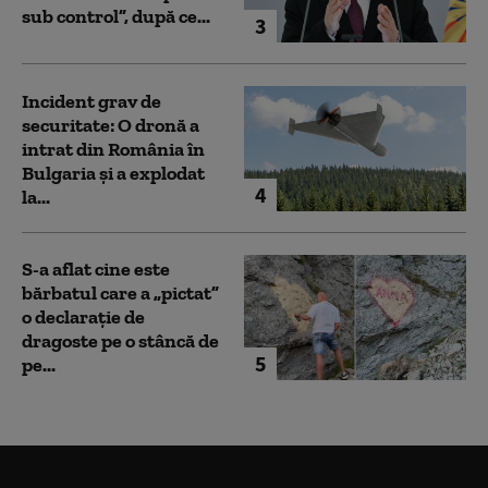
sub control”, după ce...
3
Incident grav de
securitate: O dronă a
intrat din România în
Bulgaria şi a explodat
4
la...
S-a aflat cine este
bărbatul care a „pictat”
o declarație de
dragoste pe o stâncă de
5
pe...