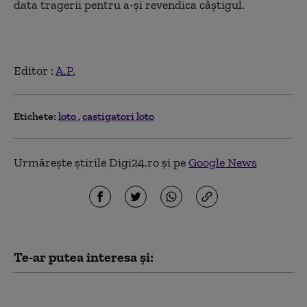
data tragerii pentru a-şi revendica câştigul.
Editor :
A.P.
Etichete:
loto
castigatori loto
Urmărește știrile Digi24.ro și pe
Google News
Te-ar putea interesa și:
Rezultate LOTO -