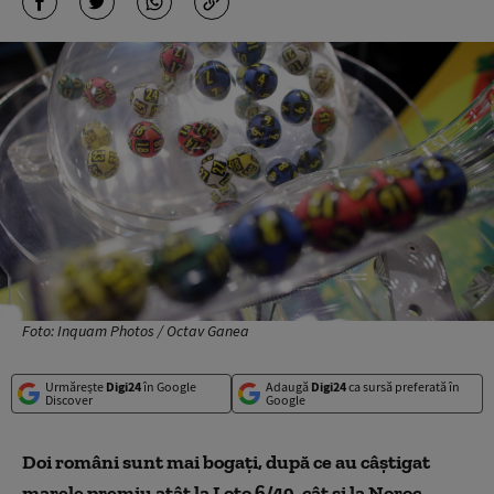
Foto: Inquam Photos / Octav Ganea
Urmărește
Digi24
în Google
Adaugă
Digi24
ca sursă preferată în
Discover
Google
Doi români sunt mai bogați, după ce au câștigat
marele premiu atât la Loto 6/49, cât și la Noroc.