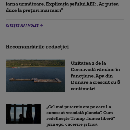
iarna următoare. Explicația șefului AEI: „Ar putea
duce la preţuri mai mari”
CITEȘTE MAI MULTE
Recomandările redacţiei
Unitatea 2 de la
Cernavodă rămâne în
funcțiune. Apa din
Dunăre a crescut cu 8
centimetri
„Cel mai puternic om pe care l-a
cunoscut vreodată planeta”. Cum
redefinește Trump „lumea liberă”
prin ego, cucerire și frică