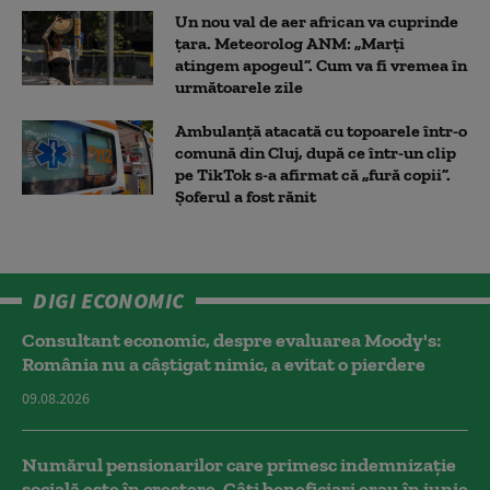
Un nou val de aer african va cuprinde
țara. Meteorolog ANM: „Marți
atingem apogeul”. Cum va fi vremea în
următoarele zile
Ambulanţă atacată cu topoarele într-o
comună din Cluj, după ce într-un clip
pe TikTok s-a afirmat că „fură copii”.
Șoferul a fost rănit
DIGI ECONOMIC
Consultant economic, despre evaluarea Moody's:
România nu a câştigat nimic, a evitat o pierdere
09.08.2026
Numărul pensionarilor care primesc indemnizaţie
socială este în creștere. Câți beneficiari erau în iunie