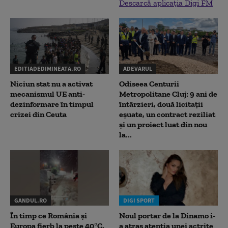
Descarcă aplicația Digi FM
EDITIADEDIMINEATA.RO
ADEVARUL
Niciun stat nu a activat
Odiseea Centurii
mecanismul UE anti-
Metropolitane Cluj: 9 ani de
dezinformare în timpul
întârzieri, două licitații
crizei din Ceuta
eșuate, un contract reziliat
și un proiect luat din nou
la...
GANDUL.RO
DIGI SPORT
În timp ce România și
Noul portar de la Dinamo i-
Europa fierb la peste 40°C,
a atras atenția unei actrițe