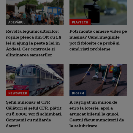
ADEVĂRUL
PLAYTECH
Revolta legumicultorilor:
Poți monta camere video pe
roșiile pleacă din Olt cu 1,5
mașină? Când imaginile
lei și ajung la peste 5 lei în
pot fi folosite ca probă și
Ardeal. Cer controale și
când riști probleme
eliminarea samsarilor
NEWSWEEK
DIGI FM
Șeful milionar al CFR
A câștigat un milion de
Călători și șeful CFR, plătit
euro la loterie, apoi a
cu 6.000€, vor fi schimbați.
aruncat biletul la gunoi.
Companii cu miliarde
Gestul făcut muncitorii de
datorii
la salubritate