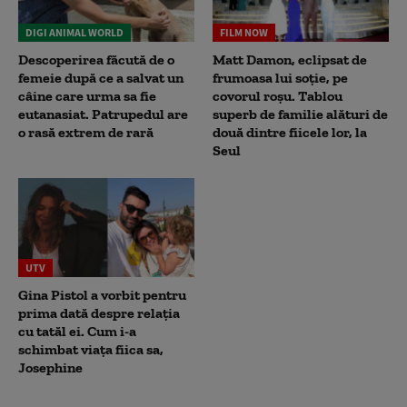
DIGI ANIMAL WORLD
FILM NOW
Descoperirea făcută de o
Matt Damon, eclipsat de
femeie după ce a salvat un
frumoasa lui soție, pe
câine care urma sa fie
covorul roșu. Tablou
eutanasiat. Patrupedul are
superb de familie alături de
o rasă extrem de rară
două dintre fiicele lor, la
Seul
UTV
Gina Pistol a vorbit pentru
prima dată despre relația
cu tatăl ei. Cum i-a
schimbat viața fiica sa,
Josephine