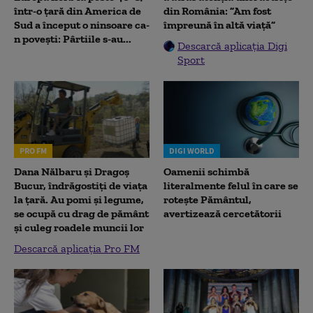
într-o țară din America de
din România: ”Am fost
Sud a început o ninsoare ca-
împreună în altă viață”
n povești: Pârtiile s-au...
Descarcă aplicația Digi
Sport
PRO FM
DIGI WORLD
Dana Nălbaru și Dragoș
Oamenii schimbă
Bucur, îndrăgostiți de viața
literalmente felul în care se
la țară. Au pomi și legume,
rotește Pământul,
se ocupă cu drag de pământ
avertizează cercetătorii
și culeg roadele muncii lor
Descarcă aplicația Pro FM