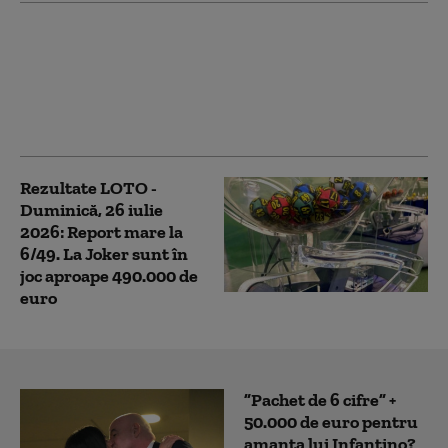
Rezultate LOTO - Joi,
30 iulie 2026.
Numerele extrase și
premiile puse în joc de
Loteria Română
Rezultate LOTO -
Duminică, 26 iulie
2026: Report mare la
6/49. La Joker sunt în
joc aproape 490.000 de
euro
”Pachet de 6 cifre” +
50.000 de euro pentru
amanta lui Infantino?