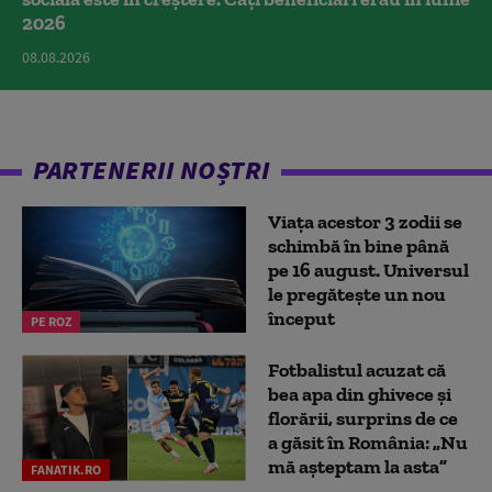
2026
08.08.2026
PARTENERII NOȘTRI
Viața acestor 3 zodii se
schimbă în bine până
pe 16 august. Universul
le pregătește un nou
început
PE ROZ
Fotbalistul acuzat că
bea apa din ghivece și
florării, surprins de ce
a găsit în România: „Nu
mă așteptam la asta”
FANATIK.RO