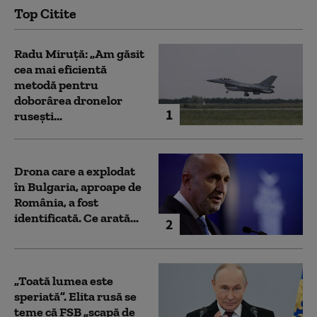
Top Citite
Radu Miruță: „Am găsit
cea mai eficientă
metodă pentru
doborârea dronelor
1
rusești...
Drona care a explodat
în Bulgaria, aproape de
România, a fost
identificată. Ce arată...
2
„Toată lumea este
speriată”. Elita rusă se
teme că FSB „scapă de