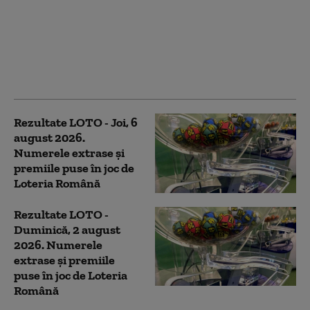
Duminică, 9 august
2026: Reportul la 6/49
este de peste 9,53
milioane de euro, iar la
Joker depășește
650.000 de euro
Rezultate LOTO - Joi, 6
august 2026.
Numerele extrase și
premiile puse în joc de
Loteria Română
Rezultate LOTO -
Duminică, 2 august
2026. Numerele
extrase și premiile
puse în joc de Loteria
Română