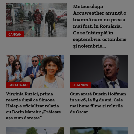
Meteorologii
Accuweather anunță o
toamnă cum nu prea a
mai fost, în România.
Ce se întâmplă în
CANCAN
septembrie, octombrie
și noiembrie...
FANATIK.RO
FILM NOW
Virginia Ruzici, prima
Cum arată Dustin Hoffman
reacție după ce Simona
în 2026, la 89 de ani. Cele
Halep a oficializat relația
mai bune filme și rolurile
cu Dorin Mateiu: „Trăiește
de Oscar
așa cum dorește”