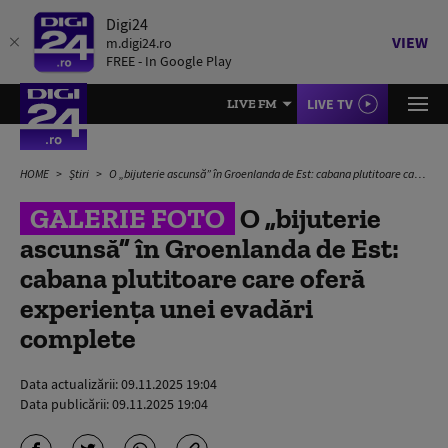
Digi24
VIEW
m.digi24.ro
FREE - In Google Play
LIVE TV
LIVE FM
HOME
Știri
O „bijuterie ascunsă” în Groenlanda de Est: cabana plutitoare care oferă experiența unei evadări complete
GALERIE FOTO
O „bijuterie
ascunsă” în Groenlanda de Est:
cabana plutitoare care oferă
experiența unei evadări
complete
Data actualizării:
09.11.2025 19:04
Data publicării:
09.11.2025 19:04