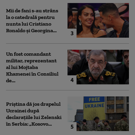
Mii de fani s-au strâns
la o catedrală pentru
nunta lui Cristiano
Ronaldo şi Georgina...
3
Un fost comandant
militar, reprezentant
al lui Mojtaba
Khamenei în Consiliul
4
de...
Priștina dă jos drapelul
Ucrainei după
declarațiile lui Zelenski
în Serbia: „Kosovo...
5