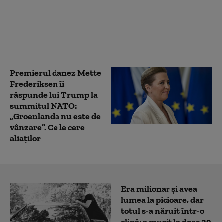
fac front comun în fața
amenințărilor lui
Trump privind
Groenlanda
Premierul danez Mette
Frederiksen îi
răspunde lui Trump la
summitul NATO:
„Groenlanda nu este de
vânzare”. Ce le cere
aliaților
Era milionar și avea
lumea la picioare, dar
totul s-a năruit într-o
clipă: a murit la doar 29