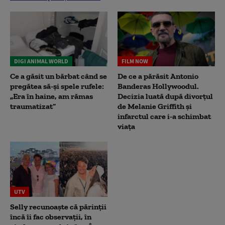
DIGI ANIMAL WORLD
FILM NOW
Ce a găsit un bărbat când se
De ce a părăsit Antonio
pregătea să-și spele rufele:
Banderas Hollywoodul.
„Era în haine, am rămas
Decizia luată după divorțul
traumatizat”
de Melanie Griffith și
infarctul care i-a schimbat
viața
UTV
Selly recunoaște că părinții
încă îi fac observații, în