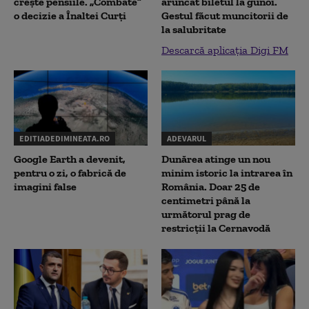
crește pensiile. „Combate”
aruncat biletul la gunoi.
o decizie a Înaltei Curți
Gestul făcut muncitorii de
la salubritate
Descarcă aplicația Digi FM
EDITIADEDIMINEATA.RO
ADEVARUL
Google Earth a devenit,
Dunărea atinge un nou
pentru o zi, o fabrică de
minim istoric la intrarea în
imagini false
România. Doar 25 de
centimetri până la
următorul prag de
restricții la Cernavodă