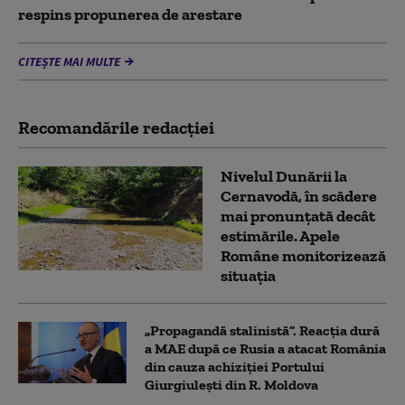
respins propunerea de arestare
CITEȘTE MAI MULTE
Recomandările redacţiei
Nivelul Dunării la
Cernavodă, în scădere
mai pronunțată decât
estimările. Apele
Române monitorizează
situația
„Propagandă stalinistă”. Reacția dură
a MAE după ce Rusia a atacat România
din cauza achiziției Portului
Giurgiulești din R. Moldova