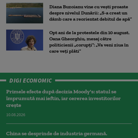
Diana Buzoianu vine cu vești proaste
despre nivelul Dunării: „S-a creat un
dâmb care a reorientat debitul de apă”
Opt ani de la protestele din 10 august.
Oana Gheorghiu, mesaj către
politicienii „corupți”: „Va veni ziua în
care veţi plăti”
DIGI ECONOMIC
Primele efecte după decizia Moody's: statul se
împrumută mai ieftin, iar cererea investitorilor
crește
10.08.2026
China se desprinde de industria germană.