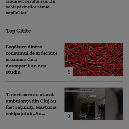
ciuda succesului său. „În
ochii părinților rămâi
copilul lor”
Top Citite
Legătura dintre
consumul de ardei iute
și cancer. Ce a
descoperit un nou
1
studiu
Tinerii care au atacat
ambulanța din Cluj au
fost reținuți. Mărturia
echipajului: „Au...
2