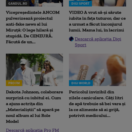
GANDUL.RO
DIGI SPORT
Vicepreședintele ANCOM
VIDEO A vrut să-și sărute
pulverizează proiectul
iubita în fața tuturor, dar ce
anti-fake news al lui
a urmat a făcut înconjurul
Miruță: O lege hilară și
lumii. Mama lui, în lacrimi
stupidă. De CENZURĂ.
Descarcă aplicația Digi
Făcută de un...
Sport
PRO FM
DIGI WORLD
Dakota Johnson, colaborare
Pericolul invizibil din
surpriză cu iubitul ei. Cum
zilele caniculare. Câți litri
a ajuns actrița din
de apă trebuie să bei vara și
„Materialiștii” să apară pe
la ce alimente să ai grijă,
noul album al lui Role
potrivit medicului...
Model
Descarcă aplicația Pro FM