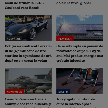
locul de titular la FCSB.
dolari la nivel global
Câți bani vrea Becali
ADEVĂRUL
PLAYTECH
Poliția i-a confiscat Ferrari-
Ce se întâmplă cu panourile
ul de 3,7 milioane de lire
fotovoltaice după 20-25 de
sterline la o jumătate de oră
ani. Mai produc energie sau
după ce s-a urcat la volan
trebuie înlocuite
NEWSWEEK
DIGI FM
Casa de Pensii sectorială
A câștigat un milion de
anunță dacă recalculează și
euro la loterie, apoi a