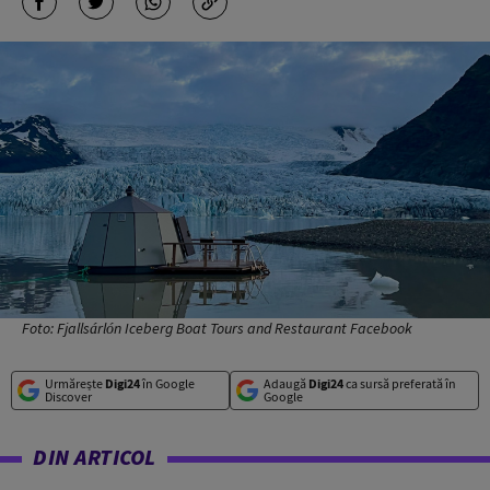
Foto: Fjallsárlón Iceberg Boat Tours and Restaurant Facebook
Urmărește
Digi24
în Google
Adaugă
Digi24
ca sursă preferată în
Discover
Google
DIN ARTICOL