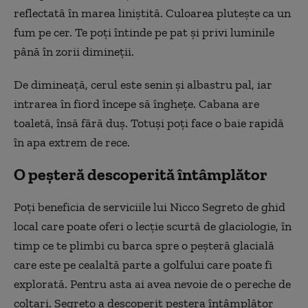
reflectată în marea liniștită. Culoarea plutește ca un
fum pe cer. Te poți întinde pe pat și privi luminile
până în zorii dimineții.
De dimineață, cerul este senin și albastru pal, iar
intrarea în fiord începe să înghețe. Cabana are
toaletă, însă fără duș. Totuși poți face o baie rapidă
în apa extrem de rece.
O peșteră descoperită întâmplător
Poți beneficia de serviciile lui Nicco Segreto de ghid
local care poate oferi o lecție scurtă de glaciologie, în
timp ce te plimbi cu barca spre o peșteră glacială
care este pe cealaltă parte a golfului care poate fi
explorată. Pentru asta ai avea nevoie de o pereche de
colțari. Segreto a descoperit peștera întâmplător