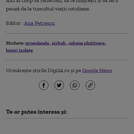
Aici ai timp să reflectezi, să te liniștești și să iei o
pauză de la tumultul vieții cotidiene.
Editor :
Ana Petrescu
Etichete:
groenlanda
airbnb
cabana plutitoare
locuri izolate
Urmărește știrile Digi24.ro și pe
Google News
Te-ar putea interesa și:
Groenlanda, sub