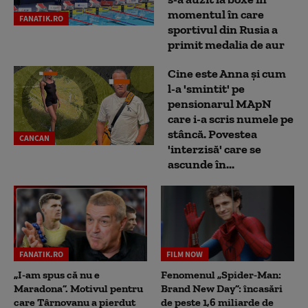
momentul în care
FANATIK.RO
sportivul din Rusia a
primit medalia de aur
Cine este Anna și cum
l-a 'smintit' pe
pensionarul MApN
care i-a scris numele pe
stâncă. Povestea
CANCAN
'interzisă' care se
ascunde în...
FANATIK.RO
FILM NOW
„I-am spus că nu e
Fenomenul „Spider-Man:
Maradona”. Motivul pentru
Brand New Day”: încasări
care Târnovanu a pierdut
de peste 1,6 miliarde de