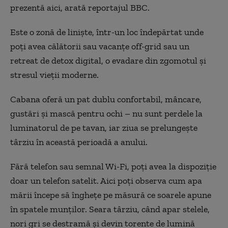
prezentă aici, arată reportajul BBC.
Este o zonă de liniște, într-un loc îndepărtat unde
poți avea călătorii sau vacanțe off-grid sau un
retreat de detox digital, o evadare din zgomotul și
stresul vieții moderne.
Cabana oferă un pat dublu confortabil, mâncare,
gustări și mască pentru ochi – nu sunt perdele la
luminatorul de pe tavan, iar ziua se prelungește
târziu în această perioadă a anului.
Fără telefon sau semnal Wi-Fi, poți avea la dispoziție
doar un telefon satelit. Aici poți observa cum apa
mării începe să înghețe pe măsură ce soarele apune
în spatele munților. Seara târziu, când apar stelele,
nori gri se destramă și devin torente de lumină