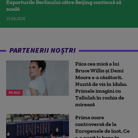
Exporturile Berlinului către Beijing continuă să
scadă
10.08.2026
PARTENERII NOȘTRI
Fiica cea mică a lui
Bruce Willis și Demi
Moore s-a căsătorit.
Nuntă de vis în Idaho.
Primele imagini cu
PE ROZ
Tallulah în rochia de
mireasă
Prima mare
controversă de la
Europenele de înot. Ce
s-a auzit la boxe în