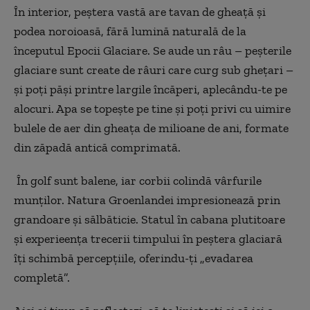
În interior, peștera vastă are tavan de gheață și
podea noroioasă, fără lumină naturală de la
începutul Epocii Glaciare. Se aude un râu – peșterile
glaciare sunt create de râuri care curg sub ghețari –
și poți păși printre largile încăperi, aplecându-te pe
alocuri. Apa se topește pe tine și poți privi cu uimire
bulele de aer din gheața de milioane de ani, formate
din zăpadă antică comprimată.
În golf sunt balene, iar corbii colindă vârfurile
munților. Natura Groenlandei impresionează prin
grandoare și sălbăticie. Statul în cabana plutitoare
și experieența trecerii timpului în peștera glaciară
îți schimbă percepțiile, oferindu-ți „evadarea
completă”.