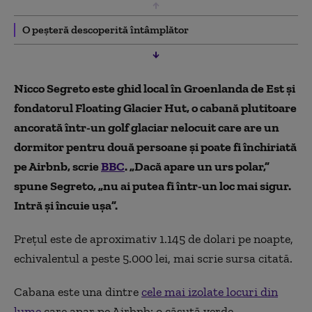
O peșteră descoperită întâmplător
Nicco Segreto este ghid local în Groenlanda de Est și
fondatorul Floating Glacier Hut, o cabană plutitoare
ancorată într-un golf glaciar nelocuit care are un
dormitor pentru două persoane și poate fi închiriată
pe Airbnb, scrie
BBC
. „Dacă apare un urs polar,”
spune Segreto, „nu ai putea fi într-un loc mai sigur.
Intră și încuie ușa”.
Prețul este de aproximativ 1.145 de dolari pe noapte,
echivalentul a peste 5.000 lei, mai scrie sursa citată.
Cabana este una dintre
cele mai izolate locuri din
lume
care apar pe Airbnb: o căsuță verde,