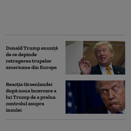
presiunea lui Trump. O
companie din Texas
forțează limitele: foraj
petrolier fără acordul
autorităților locale
Donald Trump anunță
de ce depinde
retragerea trupelor
americane din Europa
Reacția Groenlandei
după noua încercare a
lui Trump de a prelua
controlul asupra
insulei
UE şi aliaţi din NATO