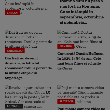
toamnă cum nu prea a
mai fost, în România.
Ce se întâmplă în
CANCAN
septembrie, octombrie
și noiembrie...
FILM NOW
FANATIK.RO
Cum arată Dustin Hoffman
Din frați au devenit
în 2026, la 89 de ani. Cele
dușmani, în fotbalul
mai bune filme și rolurile
românesc! Totul a pornit de
de Oscar
la ultima etapă din
SuperLiga
PLAYTECH
ADEVĂRUL
Poți monta camere video pe