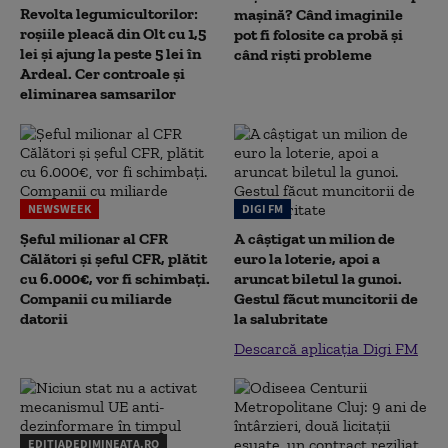
Revolta legumicultorilor:
mașină? Când imaginile
roșiile pleacă din Olt cu 1,5
pot fi folosite ca probă și
lei și ajung la peste 5 lei în
când riști probleme
Ardeal. Cer controale și
eliminarea samsarilor
NEWSWEEK
DIGI FM
Șeful milionar al CFR
A câștigat un milion de
Călători și șeful CFR, plătit
euro la loterie, apoi a
cu 6.000€, vor fi schimbați.
aruncat biletul la gunoi.
Companii cu miliarde
Gestul făcut muncitorii de
datorii
la salubritate
Descarcă aplicația Digi FM
EDITIADEDIMINEATA.RO