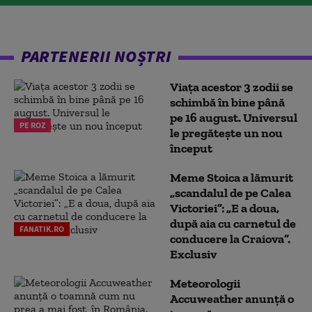
PARTENERII NOȘTRI
Viața acestor 3 zodii se
schimbă în bine până
pe 16 august. Universul
PE ROZ
le pregătește un nou
început
Meme Stoica a lămurit
„scandalul de pe Calea
Victoriei”: „E a doua,
după aia cu carnetul de
FANATIK.RO
conducere la Craiova”.
Exclusiv
Meteorologii
Accuweather anunță o