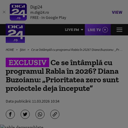
Digi24
VIEW
m.digi24.ro
FREE - In Google Play
LIVE TV
LIVE FM
HOME
Știri
Ce se întâmplă cu programul Rabla în 2026? Diana Buzoianu: „Prioritatea zero sunt proiectele deja începute”
EXCLUSIV
Ce se întâmplă cu
programul Rabla în 2026? Diana
Buzoianu: „Prioritatea zero sunt
proiectele deja începute”
Data publicării:
11.03.2026 10:34