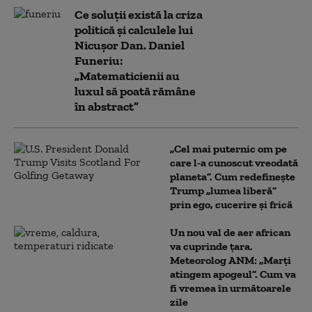
Ce soluții există la criza
politică și calculele lui
Nicușor Dan. Daniel
Funeriu:
„Matematicienii au
luxul să poată rămâne
în abstract”
„Cel mai puternic om pe
care l-a cunoscut vreodată
planeta”. Cum redefinește
Trump „lumea liberă”
prin ego, cucerire și frică
Un nou val de aer african
va cuprinde țara.
Meteorolog ANM: „Marți
atingem apogeul”. Cum va
fi vremea în următoarele
zile