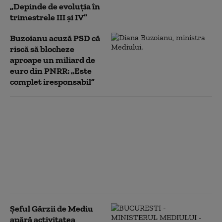
„Depinde de evoluţia în
trimestrele III şi IV”
Buzoianu acuză PSD că
riscă să blocheze
aproape un miliard de
euro din PNRR: „Este
complet iresponsabil”
Reducere de 3% la
impozit pentru mai
multe firme:
Ministerul Finanțelor a
aprobat procedura.
ANAF acordă automat
bonificația
Șeful Gărzii de Mediu
apără activitatea