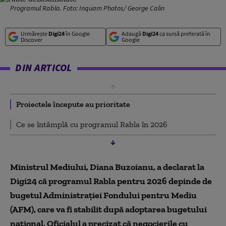
Programul Rabla. Foto: Inquam Photos/ George Calin
Urmărește
Digi24
în Google
Adaugă
Digi24
ca sursă preferată în
Discover
Google
DIN ARTICOL
Proiectele începute au prioritate
Ce se întâmplă cu programul Rabla în 2026
Ministrul Mediului, Diana Buzoianu, a declarat la
Digi24 că programul Rabla pentru 2026 depinde de
bugetul Administrației Fondului pentru Mediu
(AFM), care va fi stabilit după adoptarea bugetului
național. Oficialul a precizat că negocierile cu