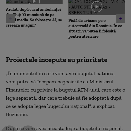
seconds
Arafat, după cazul ambulanței
din Cluj: "O minciună de pe
social media. Se folosește AI, se
Pistă de avioane pe o
creează imagini"
autostradă din România. În ce
situații va putea fi folosită
pentru aterizare
Proiectele începute au prioritate
„În momentul în care vom avea bugetul național
vom putea să începem negocierile cu Ministerul
Finanțelor cu privire la bugetul AFM-ului, care este o
lege separată, dar care trebuie să fie adoptată după
ce se adoptă legea bugetului național”, a explicat
Buzoianu.
După ce vom avea această lege a bugetului național,