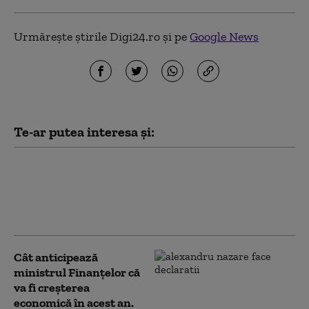
Urmărește știrile Digi24.ro și pe
Google News
Te-ar putea interesa și:
O nouă ediție Fidelis începe pe 7
august. Ce dobânzi anunță
Ministerul Finanțelor pentru
titlurile de stat în lei și euro
Cât anticipează
ministrul Finanțelor că
va fi creşterea
economică în acest an.