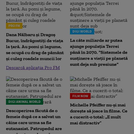
PRO FM
DIGI WORLD
Dana Nălbaru și Dragoș
La câte miliarde ar putea
Bucur, îndrăgostiți de viața
ajunge populația Terrei
la țară. Au pomi și legume,
până în 2070. "Sistemele de
se ocupă cu drag de pământ
susținere a vieții pe planetă
și culeg roadele muncii lor
sunt deja sub presiune"
Descarcă aplicația Pro FM
FILM NOW
DIGI ANIMAL WORLD
Michelle Pfeiffer nu-și mai
Descoperirea făcută de o
dorește să joace în filme. Ce
femeie după ce a salvat un
a cucerit-o total: „E mult
câine care urma sa fie
mai distractiv”
eutanasiat. Patrupedul are