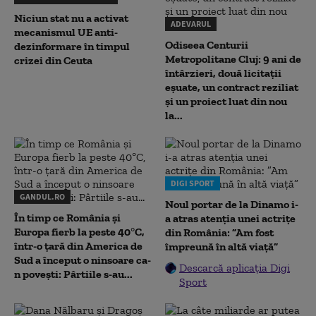
Niciun stat nu a activat
ADEVARUL
mecanismul UE anti-
Odiseea Centurii
dezinformare în timpul
Metropolitane Cluj: 9 ani de
crizei din Ceuta
întârzieri, două licitații
eșuate, un contract reziliat
și un proiect luat din nou
la...
DIGI SPORT
GANDUL.RO
Noul portar de la Dinamo i-
În timp ce România și
a atras atenția unei actrițe
Europa fierb la peste 40°C,
din România: ”Am fost
într-o țară din America de
împreună în altă viață”
Sud a început o ninsoare ca-
Descarcă aplicația Digi
n povești: Pârtiile s-au...
Sport