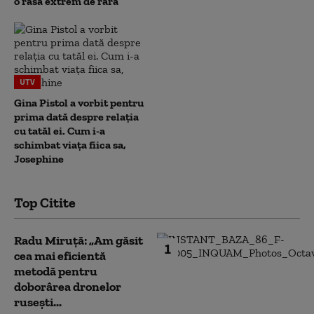
o rasă extrem de rară
UTV
Gina Pistol a vorbit pentru
prima dată despre relația
cu tatăl ei. Cum i-a
schimbat viața fiica sa,
Josephine
Top Citite
Radu Miruță: „Am găsit
1
cea mai eficientă
metodă pentru
doborârea dronelor
rusești...