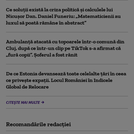
Ce soluții există la criza politică și calculele lui
Nicușor Dan. Daniel Funeriu: „Matematicienii au
luxul să poată rămâne în abstract”
Ambulanţă atacată cu topoarele într-o comună din
Cluj, după ce într-un clip pe TikTok s-a afirmat că
„fură copii”. Șoferul a fost rănit
De ce Estonia devansează toate celelalte țări în ceea
ce privește expații. Locul României în Indicele
Global de Relocare
CITEȘTE MAI MULTE
Recomandările redacţiei