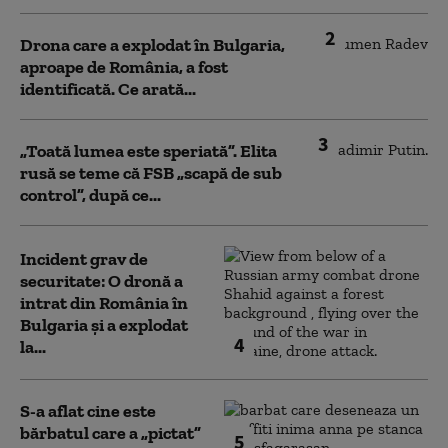
2
Drona care a explodat în Bulgaria,
aproape de România, a fost
identificată. Ce arată...
3
„Toată lumea este speriată”. Elita
rusă se teme că FSB „scapă de sub
control”, după ce...
Incident grav de
securitate: O dronă a
intrat din România în
Bulgaria şi a explodat
4
la...
S-a aflat cine este
bărbatul care a „pictat”
5