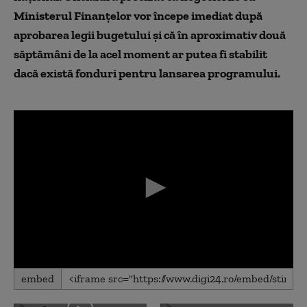
Ministerul Finanțelor vor începe imediat după
aprobarea legii bugetului și că în aproximativ două
săptămâni de la acel moment ar putea fi stabilit
dacă există fonduri pentru lansarea programului.
0
embed
seconds
of
0