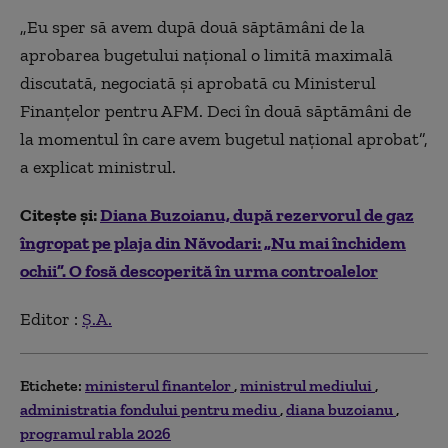
„Eu sper să avem după două săptămâni de la
aprobarea bugetului național o limită maximală
discutată, negociată și aprobată cu Ministerul
Finanțelor pentru AFM. Deci în două săptămâni de
la momentul în care avem bugetul național aprobat”,
a explicat ministrul.
Citește și:
Diana Buzoianu, după rezervorul de gaz
îngropat pe plaja din Năvodari: „Nu mai închidem
ochii”. O fosă descoperită în urma controalelor
Editor :
Ș.A.
Etichete:
ministerul finantelor
ministrul mediului
administratia fondului pentru mediu
diana buzoianu
programul rabla 2026