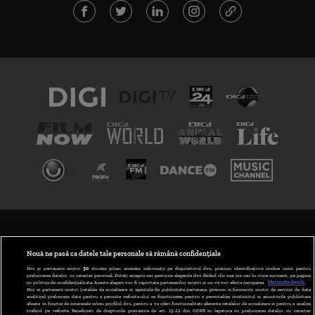
TERMENI ȘI CONDIȚII
POLITICA DE CONFIDENȚIALITATE
Nouă ne pasă ca datele tale personale să rămână confidențiale
Noi și partenerii noștri
30
stocăm și/sau accesăm informații pe dispozitivul dvs., precum identificatorii cookie unici pentru
prelucrarea datelor cu caracter personal. Puteți accepta sau gestiona alegerile dvs. făcând clic mai jos sau în orice moment, pe pagina
ABONARE DIGI TV
cu politica de confidențialitate. Aceste alegeri vor fi raportate partenerilor noștri și nu vă vor afecta navigarea.
Mai multe detalii
Noi si partenerii nostri (retelele de socializare si agentiile de publicitate partenere, precum si furnizorii nostri de servicii de date
analitice) prelucram date pentru a permite website-ului sa functioneze, pentru a personaliza continutul si anunturile publicitare
GESTIONAȚI PREFERINȚELE
afisate in functie de interesele si/sau profilul dvs., pentru a va oferi functionalitati aferente retelelor de socializare si pentru a analiza
traficul pe website. Beneficiati de drepturile prevazute de art. 15-22 din GDPR in legatura cu prelucrarea datelor cu caracter