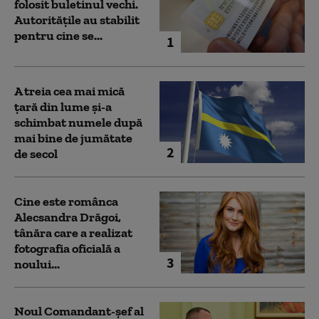
folosit buletinul vechi.
Autoritățile au stabilit
pentru cine se...
1
A treia cea mai mică
țară din lume și-a
schimbat numele după
mai bine de jumătate
2
de secol
Cine este românca
Alecsandra Drăgoi,
tânăra care a realizat
fotografia oficială a
3
noului...
Noul Comandant-șef al