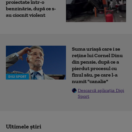
proiectate într-o
benzinărie, după ce s-
au ciocnit violent
Suma uriașă care i se
reține lui Cornel Dinu
din pensie, după ce a
pierdut procesul cu
finul său, pe care l-a
DIGI SPORT
numit "canalie"
Descarcă aplicația Digi
Sport
Ultimele știri