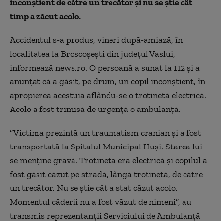
inconştient de către un trecător şi nu se ştie cât
timp a zăcut acolo.
Accidentul s-a produs, vineri după-amiază, în
localitatea la Broscoşeşti din judeţul Vaslui,
informează news.ro. O persoană a sunat la 112 şi a
anunţat că a găsit, pe drum, un copil inconştient, în
apropierea acestuia aflându-se o trotinetă electrică.
Acolo a fost trimisă de urgenţă o ambulanţă.
”Victima prezintă un traumatism cranian şi a fost
transportată la Spitalul Municipal Huşi. Starea lui
se menţine gravă. Trotineta era electrică şi copilul a
fost găsit căzut pe stradă, lângă trotinetă, de către
un trecător. Nu se ştie cât a stat căzut acolo.
Momentul căderii nu a fost văzut de nimeni”, au
transmis reprezentanţii Serviciului de Ambulanţă