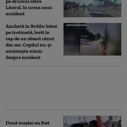
pe drumul către
Litoral, în urma unui
accident
Anchetă în Brăila: băiat
pe trotinetă, lovit în
cap de un obiect căzut
din cer. Copilul nu-și
amintește nimic
despre incident
Accident aviatic lângă
Bremen: Un avion de
mici dimensiuni s-a
prăbuşit peste o casă
Două mașini au fost