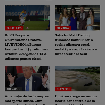
FANATIK.RO
FILM NOW
KuPS Kuopio –
Soția lui Matt Damon,
Universitatea Craiova,
frumoasa balului într-o
LIVE VIDEO în Europa
rochie albastru regal,
League, turul 3 preliminar.
mulată pe corp. Luciana a
Arbitrul delegat de UEFA,
furat atenția la Seul
talisman pentru olteni
ADEVĂRUL
PLAYTECH
Amenințările lui Trump nu
Dunărea atinge un minim
mai sperie lumea. Cum
istoric, iar centrala de la