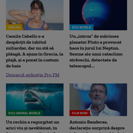
PRO FM
DIGI WORLD
Camila Cabello s-a
Un „intrus” de mărimea
despărțit de iubitul
planetei Pluto a provocat
miliardar, dar nu stă să
haos în jurul lui Neptun.
plângă. A ajuns în Grecia, la
Semne ale unui cataclism
plajă, și a pozat în costum
străvechi, detectate de
de baie
telescopul...
Descarcă aplicația Pro FM
DIGI ANIMAL WORLD
FILM NOW
Un rechin a regurgitat un
Antonio Banderas,
arici viu și nevătămat, în
declarație surpriză despre