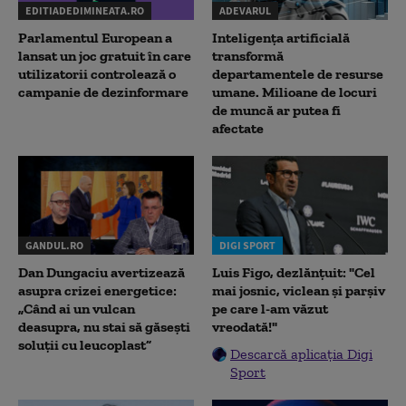
EDITIADEDIMINEATA.RO
ADEVARUL
Parlamentul European a
Inteligența artificială
lansat un joc gratuit în care
transformă
utilizatorii controlează o
departamentele de resurse
campanie de dezinformare
umane. Milioane de locuri
de muncă ar putea fi
afectate
GANDUL.RO
DIGI SPORT
Dan Dungaciu avertizează
Luis Figo, dezlănțuit: "Cel
asupra crizei energetice:
mai josnic, viclean și parșiv
„Când ai un vulcan
pe care l-am văzut
deasupra, nu stai să găsești
vreodată!"
soluții cu leucoplast”
Descarcă aplicația Digi
Sport