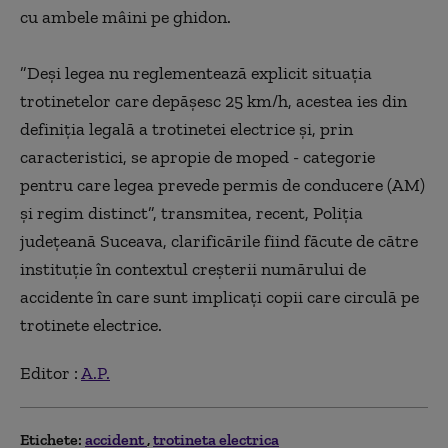
cu ambele mâini pe ghidon.
”Deşi legea nu reglementează explicit situaţia
trotinetelor care depăşesc 25 km/h, acestea ies din
definiţia legală a trotinetei electrice şi, prin
caracteristici, se apropie de moped - categorie
pentru care legea prevede permis de conducere (AM)
şi regim distinct”, transmitea, recent, Poliţia
judeţeană Suceava, clarificările fiind făcute de către
instituţie în contextul creşterii numărului de
accidente în care sunt implicaţi copii care circulă pe
trotinete electrice.
Editor :
A.P.
Etichete:
accident
trotineta electrica