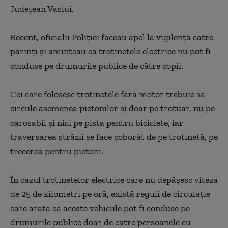
Judeţean Vaslui.
Recent, oficialii Poliţiei făceau apel la vigilenţă către
părinţi şi aminteau că trotinetele electrice nu pot fi
conduse pe drumurile publice de către copii.
Cei care folosesc trotinetele fără motor trebuie să
circule asemenea pietonilor şi doar pe trotuar, nu pe
carosabil şi nici pe pista pentru biciclete, iar
traversarea străzii se face coborât de pe trotinetă, pe
trecerea pentru pietoni.
În cazul trotinetelor electrice care nu depăşesc viteza
de 25 de kilometri pe oră, există reguli de circulaţie
care arată că aceste vehicule pot fi conduse pe
drumurile publice doar de către persoanele cu