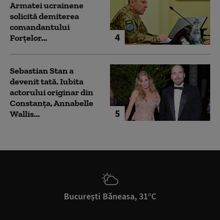
Armatei ucrainene
solicită demiterea
comandantului
4
Forțelor...
Sebastian Stan a
devenit tată. Iubita
actorului originar din
Constanța, Annabelle
5
Wallis...
București Băneasa, 31°C