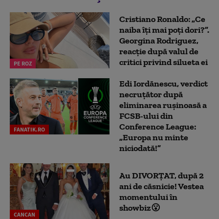
Cristiano Ronaldo: „Ce
naiba îți mai poți dori?”.
Georgina Rodriguez,
reacție după valul de
critici privind silueta ei
PE ROZ
Edi Iordănescu, verdict
necruțător după
eliminarea rușinoasă a
FCSB-ului din
Conference League:
FANATIK.RO
„Europa nu minte
niciodată!”
Au DIVORȚAT, după 2
ani de căsnicie! Vestea
momentului în
showbiz😮
CANCAN