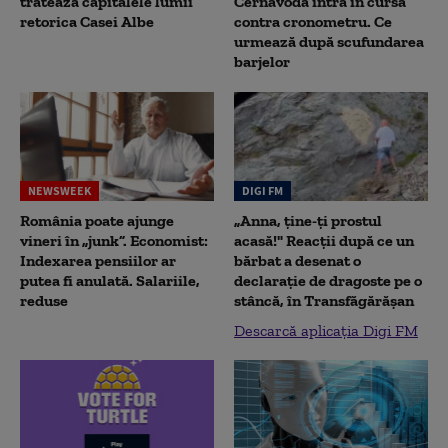
tratează capitalele lumii
Cernavodă intră în cursa
retorica Casei Albe
contra cronometru. Ce
urmează după scufundarea
barjelor
NEWSWEEK
DIGI FM
România poate ajunge
„Anna, ţine-ţi prostul
vineri în „junk”. Economist:
acasă!" Reacţii după ce un
Indexarea pensiilor ar
bărbat a desenat o
putea fi anulată. Salariile,
declaraţie de dragoste pe o
reduse
stâncă, în Transfăgărăşan
Descarcă aplicația Digi FM