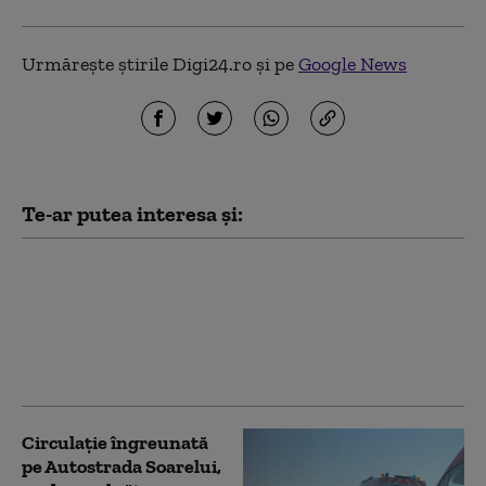
Urmărește știrile Digi24.ro și pe
Google News
Te-ar putea interesa și:
„Scene de război”.
Accident dramatic în
Italia: cel puțin șase
persoane și-au pierdut
viața
Circulație îngreunată
pe Autostrada Soarelui,