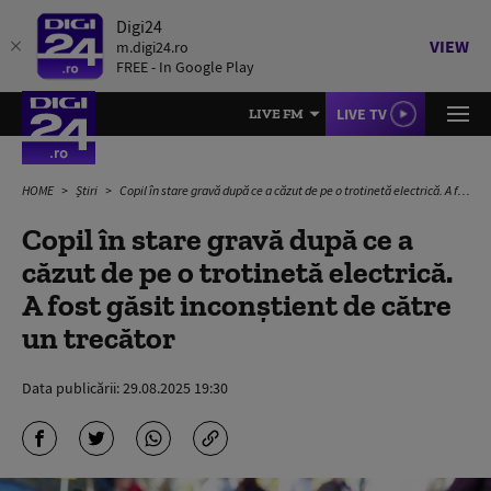
Digi24
VIEW
m.digi24.ro
FREE - In Google Play
LIVE TV
LIVE FM
HOME
Știri
Copil în stare gravă după ce a căzut de pe o trotinetă electrică. A fost găsit inconştient de către un trecător
Copil în stare gravă după ce a
căzut de pe o trotinetă electrică.
A fost găsit inconştient de către
un trecător
Data publicării:
29.08.2025 19:30