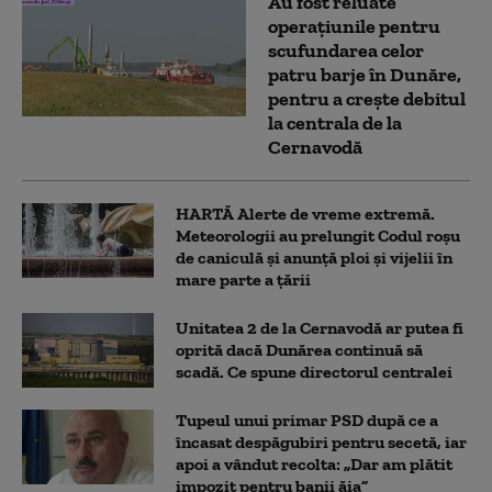
Au fost reluate
operațiunile pentru
scufundarea celor
patru barje în Dunăre,
pentru a crește debitul
la centrala de la
Cernavodă
HARTĂ Alerte de vreme extremă.
Meteorologii au prelungit Codul roșu
de caniculă și anunță ploi și vijelii în
mare parte a țării
Unitatea 2 de la Cernavodă ar putea fi
oprită dacă Dunărea continuă să
scadă. Ce spune directorul centralei
Tupeul unui primar PSD după ce a
încasat despăgubiri pentru secetă, iar
apoi a vândut recolta: „Dar am plătit
impozit pentru banii ăia”