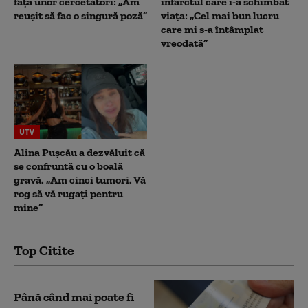
fața unor cercetători: „Am
infarctul care i-a schimbat
reușit să fac o singură poză”
viața: „Cel mai bun lucru
care mi s-a întâmplat
vreodată”
UTV
Alina Pușcău a dezvăluit că
se confruntă cu o boală
gravă. „Am cinci tumori. Vă
rog să vă rugați pentru
mine”
Top Citite
Până când mai poate fi