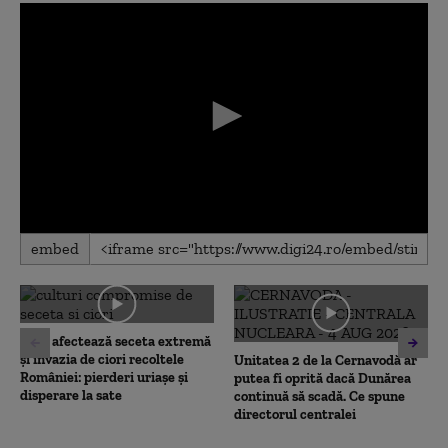
0
embed
seconds
of
0
seconds
Cum afectează seceta extremă
și invazia de ciori recoltele
Unitatea 2 de la Cernavodă ar
României: pierderi uriașe și
putea fi oprită dacă Dunărea
disperare la sate
continuă să scadă. Ce spune
directorul centralei