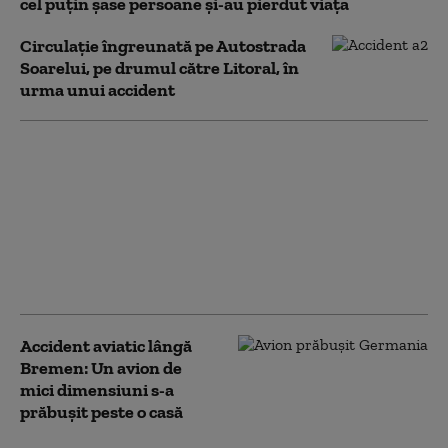
cel puțin șase persoane și-au pierdut viața
Circulație îngreunată pe Autostrada
Soarelui, pe drumul către Litoral, în
urma unui accident
„Înseamnă sărăcie
curată”. Cum afectează
seceta extremă și
invazia de ciori
recoltele României:
pierderi uriașe și
disperare la sate
Accident aviatic lângă
Bremen: Un avion de
mici dimensiuni s-a
prăbuşit peste o casă