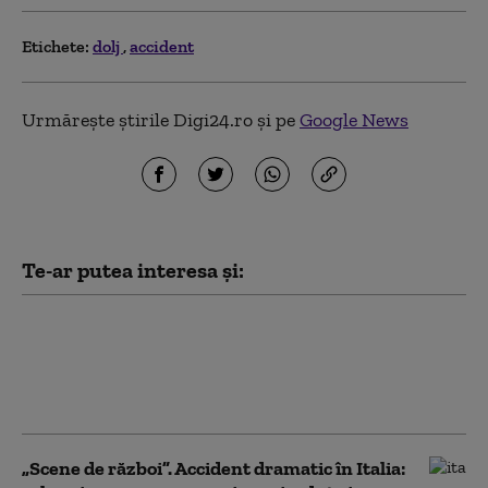
Etichete:
dolj
accident
Urmărește știrile Digi24.ro și pe
Google News
Te-ar putea interesa și:
Un tânăr a dispărut în Dunăre
după un accident cu skijet-ul.
Scafandrii întâmpină dificultăți în
timpul căutărilor
„Scene de război”. Accident dramatic în Italia: