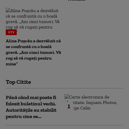
UTV
Alina Pușcău a dezvăluit că
se confruntă cu o boală
gravă. „Am cinci tumori. Vă
rog să vă rugați pentru
mine”
Top Citite
Până când mai poate fi
folosit buletinul vechi.
1
Autoritățile au stabilit
pentru cine se...