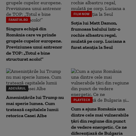
FILM NOW
FANATIK.RO
Soția lui Matt Damon,
Singura echipă din
frumoasa balului într-o
România care va prinde
rochie albastru regal,
grupele cupelor europene.
mulată pe corp. Luciana a
Previziunea unui antrenor
furat atenția la Seul
de TOP: „Totul e bine
structurat acolo!”
ADEVĂRUL
Amenințările lui Trump nu
PLAYTECH
mai sperie lumea. Cum
Cum a ajuns România una
tratează capitalele lumii
dintre cele mai vulnerabile
retorica Casei Albe
țări din regiune din punct
de vedere energetic. Ce ne
diferențiază de Bulgaria