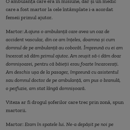
O ambulanță care era în misiune, dar și un medic
care a fost martor la cele întâmplate i-a acordat
femeii primul ajutor.
Martor:
A ajuns o ambulanță care avea un caz de
accident vascular, din ce am înțeles, doamna și cum
domnul de pe ambulanță au coborât. Împreună cu ei am
încercat să dăm primul ajutor. Am reușit să-i dăm doar
domnișoarei, pentru că băieții erau foarte încarcerați.
Am deschis ușa de la pasager, împreună cu asistentul
sau domnul doctor de pe ambulanță, am pus o branulă,
o perfuzie, am stat lângă domnișoară
.
Viteza ar fi drogul șoferilor care trec prin zonă, spun
martorii.
Martor:
Eram în spatele lui. Ne-a depășit pe noi pe