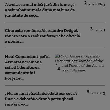
2
A treia cea mai mică țară din lume și-
a schimbat numele după mai bine de
jumătate de secol
3
Cine este românca Alecsandra Drăgoi,
tânăra care a realizat fotografia oficială
a noului...
Noul Comandant-șef al
Armatei ucrainene
solicită demiterea
4
comandantului
Forțelor...
5
„Nu am mai văzut niciodată așa ceva”:
Rusia a doborât o dronă portugheză
rară și o va...