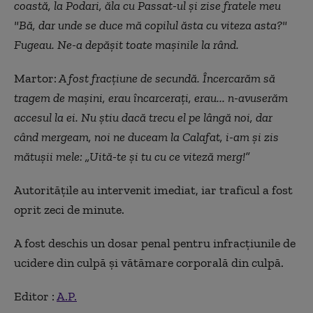
coastă, la Podari, ăla cu Passat-ul și zise fratele meu
"Bă, dar unde se duce mă copilul ăsta cu viteza asta?"
Fugeau. Ne-a depășit toate mașinile la rând.
Martor:
A fost fracțiune de secundă. Încercarăm să
tragem de mașini, erau încarcerați, erau... n-avuserăm
accesul la ei. Nu știu dacă trecu el pe lângă noi, dar
când mergeam, noi ne duceam la Calafat, i-am și zis
mătușii mele: „Uită-te și tu cu ce viteză merg!”
Autoritățile au intervenit imediat, iar traficul a fost
oprit zeci de minute.
A fost deschis un dosar penal pentru infracțiunile de
ucidere din culpă și vătămare corporală din culpă.
Editor :
A.P.