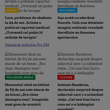
PRO FM
DIGI WORLD
Lora, probleme de sănătate
Așa arată cu adevărat
la 44 de ani. Artista a
Soarele. Cele mai detaliate
publicat raportul medical:
imagini realizate vreodată
„Urmează cel puțin 10
dezvăluie un fenomen
ședințe de terapie”
spectaculos
Descarcă aplicația Pro FM
DIGI ANIMAL WORLD
FILM NOW
Momentul când un bărbat
Antonio Banderas,
de 65 de ani este atacat de
declarație surpriză despre
un bizon: „Era chiar
infarctul care i-a schimbat
deasupra mea”. Imaginile
viața: „Cel mai bun lucru
sunt greu de urmărit
care mi s-a întâmplat
vreodată”