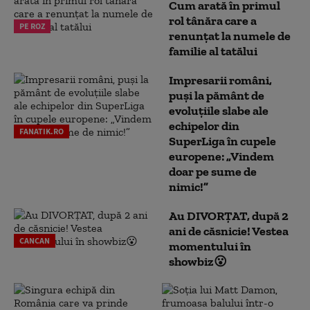
Cum arată în primul
rol tânăra care a
PE ROZ
renunțat la numele de
familie al tatălui
Impresarii români,
puși la pământ de
evoluțiile slabe ale
echipelor din
FANATIK.RO
SuperLiga în cupele
europene: „Vindem
doar pe sume de
nimic!”
Au DIVORȚAT, după 2
ani de căsnicie! Vestea
CANCAN
momentului în
showbiz😮