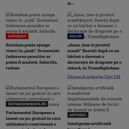
și...
NEWSWEEK
DIGI FM
România poate ajunge
„Anna, ţine-ţi prostul
vineri în „junk”. Economist:
acasă!" Reacţii după ce un
Indexarea pensiilor ar
bărbat a desenat o
putea fi anulată. Salariile,
declaraţie de dragoste pe o
reduse
stâncă, în Transfăgărăşan
Descarcă aplicația Digi FM
EDITIADEDIMINEATA.RO
Parlamentul European a
ADEVARUL
lansat un joc gratuit în care
Inteligența artificială
utilizatorii controlează o