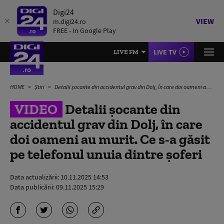
Digi24
VIEW
m.digi24.ro
FREE - In Google Play
LIVE TV
LIVE FM
HOME
Știri
Detalii șocante din accidentul grav din Dolj, în care doi oameni au murit. Ce s-a găsit pe telefonul unuia dintre șoferi
VIDEO
Detalii șocante din
accidentul grav din Dolj, în care
doi oameni au murit. Ce s-a găsit
pe telefonul unuia dintre șoferi
Data actualizării:
10.11.2025 14:53
Data publicării:
09.11.2025 15:29