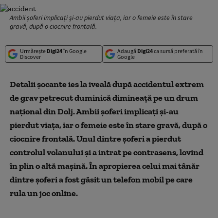
Ambii șoferi implicați și-au pierdut viața, iar o femeie este în stare
gravă, după o ciocnire frontală.
Urmărește
Digi24
în Google
Adaugă
Digi24
ca sursă preferată în
Discover
Google
Detalii șocante ies la iveală după accidentul extrem
de grav petrecut duminică dimineață pe un drum
național din Dolj. Ambii șoferi implicați și-au
pierdut viața, iar o femeie este în stare gravă, după o
ciocnire frontală. Unul dintre șoferi a pierdut
controlul volanului și a intrat pe contrasens, lovind
în plin o altă mașină. În apropierea celui mai tânăr
dintre șoferi a fost găsit un telefon mobil pe care
rula un joc online.