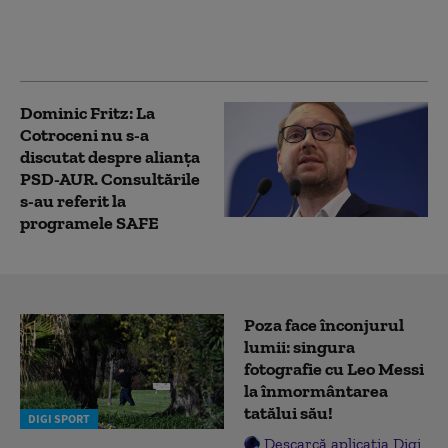
sursa ta preferată de
știri pe Google
Dominic Fritz: La
Cotroceni nu s-a
discutat despre alianța
PSD-AUR. Consultările
s-au referit la
programele SAFE
Poza face înconjurul
lumii: singura
fotografie cu Leo Messi
la înmormântarea
tatălui său!
DIGI SPORT
Descarcă aplicația Digi