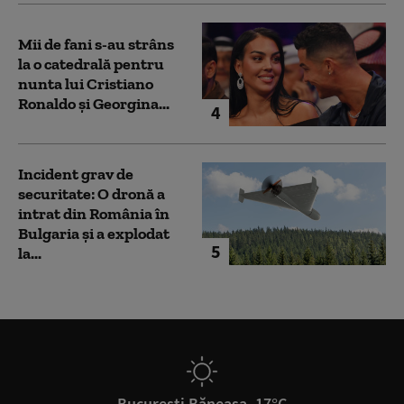
Mii de fani s-au strâns
la o catedrală pentru
nunta lui Cristiano
Ronaldo şi Georgina...
4
Incident grav de
securitate: O dronă a
intrat din România în
Bulgaria şi a explodat
5
la...
București Băneasa, 17°C