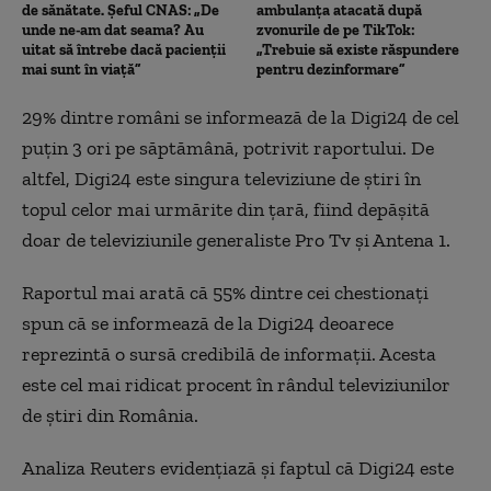
de sănătate. Șeful CNAS: „De
ambulanța atacată după
unde ne-am dat seama? Au
zvonurile de pe TikTok:
uitat să întrebe dacă pacienții
„Trebuie să existe răspundere
mai sunt în viață”
pentru dezinformare”
29% dintre români se informează de la Digi24 de cel
puțin 3 ori pe săptămână, potrivit raportului. De
altfel, Digi24 este singura televiziune de știri în
topul celor mai urmărite din țară, fiind depășită
doar de televiziunile generaliste Pro Tv și Antena 1.
Raportul mai arată că 55% dintre cei chestionați
spun că se informează de la Digi24 deoarece
reprezintă o sursă credibilă de informații. Acesta
este cel mai ridicat procent în rândul televiziunilor
de știri din România.
Analiza Reuters evidențiază și faptul că Digi24 este