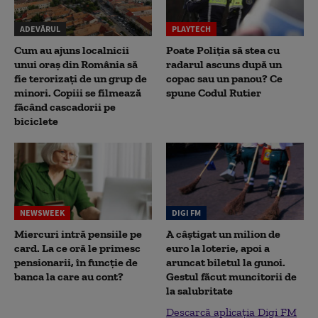
ADEVĂRUL
PLAYTECH
Cum au ajuns localnicii
Poate Poliția să stea cu
unui oraș din România să
radarul ascuns după un
fie terorizați de un grup de
copac sau un panou? Ce
minori. Copiii se filmează
spune Codul Rutier
făcând cascadorii pe
biciclete
NEWSWEEK
DIGI FM
Miercuri intră pensiile pe
A câștigat un milion de
card. La ce oră le primesc
euro la loterie, apoi a
pensionarii, în funcție de
aruncat biletul la gunoi.
banca la care au cont?
Gestul făcut muncitorii de
la salubritate
Descarcă aplicația Digi FM