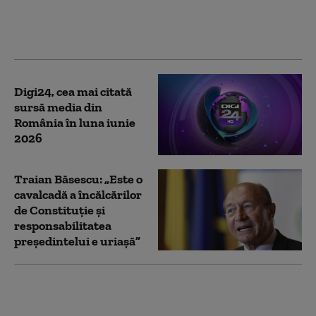
celor trei drone pe
teritoriul României
Digi24, cea mai citată
sursă media din
România în luna iunie
2026
Traian Băsescu: „Este o
cavalcadă a încălcărilor
de Constituție și
responsabilitatea
președintelui e uriașă”
Cum alegi digi24.ro ca