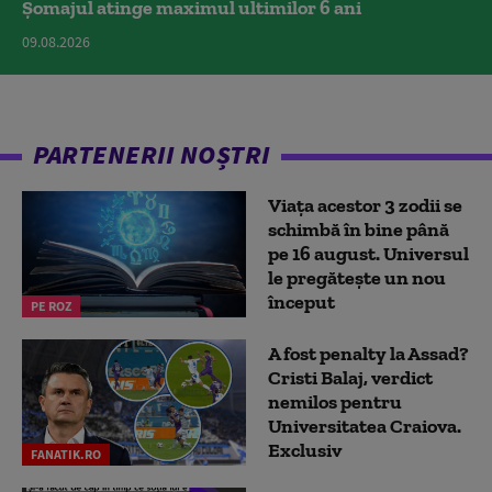
Șomajul atinge maximul ultimilor 6 ani
09.08.2026
PARTENERII NOȘTRI
Viața acestor 3 zodii se
schimbă în bine până
pe 16 august. Universul
le pregătește un nou
început
PE ROZ
A fost penalty la Assad?
Cristi Balaj, verdict
nemilos pentru
Universitatea Craiova.
Exclusiv
FANATIK.RO