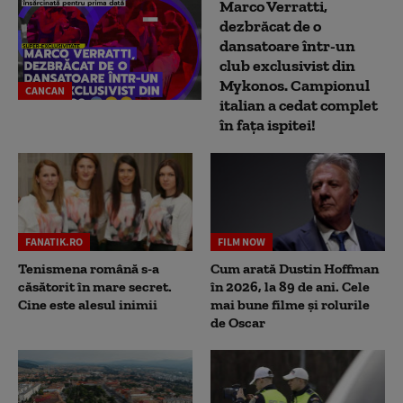
Marco Verratti,
dezbrăcat de o
dansatoare într-un
club exclusivist din
Mykonos. Campionul
CANCAN
italian a cedat complet
în fața ispitei!
FANATIK.RO
FILM NOW
Tenismena română s-a
Cum arată Dustin Hoffman
căsătorit în mare secret.
în 2026, la 89 de ani. Cele
Cine este alesul inimii
mai bune filme și rolurile
de Oscar