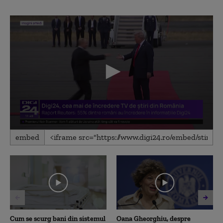
0
embed
seconds
of
3
minutes,
28
seconds
Cum se scurg bani din sistemul
Oana Gheorghiu, despre