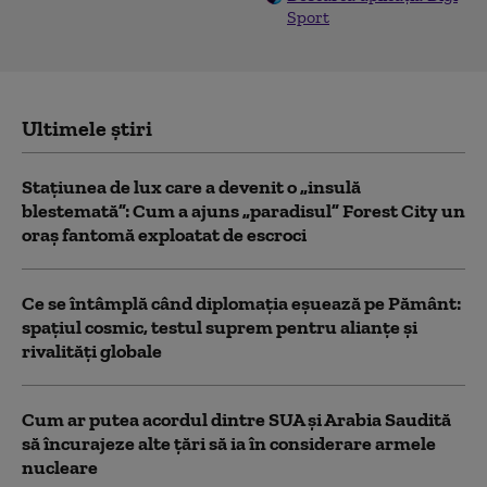
Sport
Ultimele știri
Stațiunea de lux care a devenit o „insulă
blestemată”: Cum a ajuns „paradisul” Forest City un
oraș fantomă exploatat de escroci
Ce se întâmplă când diplomația eșuează pe Pământ:
spațiul cosmic, testul suprem pentru alianțe și
rivalități globale
Cum ar putea acordul dintre SUA și Arabia Saudită
să încurajeze alte țări să ia în considerare armele
nucleare