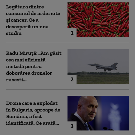
Legătura dintre
consumul de ardei iute
și cancer. Ce a
descoperit un nou
1
studiu
Radu Miruță: „Am găsit
cea mai eficientă
metodă pentru
doborârea dronelor
2
rusești...
Drona care a explodat
în Bulgaria, aproape de
România, a fost
identificată. Ce arată...
3