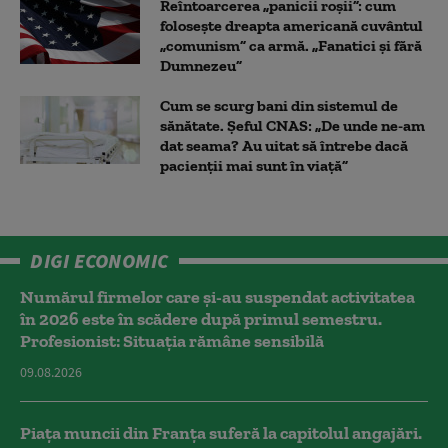
Reîntoarcerea „panicii roșii”: cum
folosește dreapta americană cuvântul
„comunism” ca armă. „Fanatici și fără
Dumnezeu”
Cum se scurg bani din sistemul de
sănătate. Șeful CNAS: „De unde ne-am
dat seama? Au uitat să întrebe dacă
pacienții mai sunt în viață”
DIGI ECONOMIC
Numărul firmelor care și-au suspendat activitatea
în 2026 este în scădere după primul semestru.
Profesionist: Situația rămâne sensibilă
09.08.2026
Piața muncii din Franța suferă la capitolul angajări.