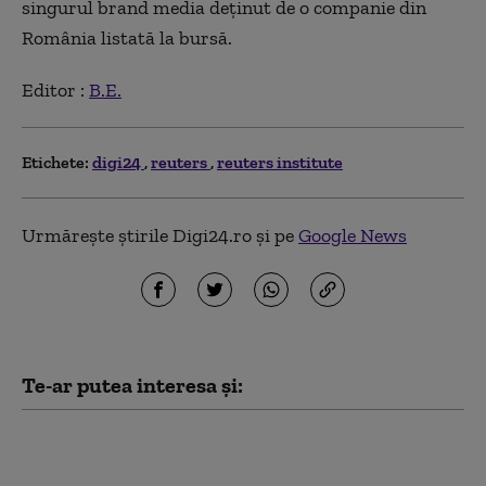
singurul brand media deținut de o companie din
România listată la bursă.
Editor :
B.E.
Etichete:
digi24
reuters
reuters institute
Urmărește știrile Digi24.ro și pe
Google News
Te-ar putea interesa și:
Reacția NATO pentru
Digi24 după doborârea