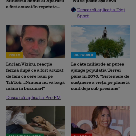
Ministrul demis al Apărării
"Nu se poate așa ceva"
a fost acuzat în repetate...
Descarcă aplicația Digi
Sport
PRO FM
DIGI WORLD
Lucian Viziru, reacție
La câte miliarde ar putea
fermă după ce a fost acuzat
ajunge populația Terrei
de fani că cere bani pe
până în 2070. "Sistemele de
TikTok: „Nimeni nu vă bagă
susținere a vieții pe planetă
mâna în buzunar!”
sunt deja sub presiune"
Descarcă aplicația Pro FM