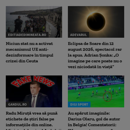
EDITIADEDIMINEATA.RO
ADEVARUL
Niciun stat nu a activat
Eclipsa de Soare din 12
mecanismul UE anti-
august 2026, spectacol rar
dezinformare în timpul
la apus. Adrian Șonka: „O
crizei din Ceuta
imagine pe care poate nu o
vezi niciodată în viață”
GANDUL.RO
DIGI SPORT
Radu Miruţă vrea să pună
Au apărut imaginile:
etichete de știri false pe
Darius Olaru, gol de autor
informațiile din online.
în Belgia! Comentatorii: