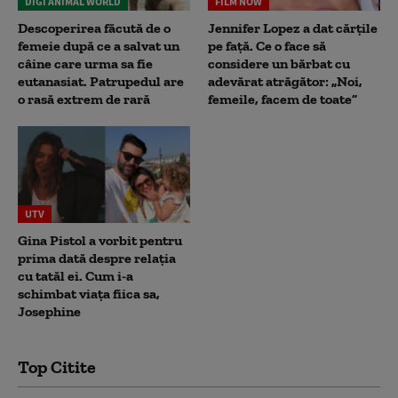
DIGI ANIMAL WORLD
FILM NOW
Descoperirea făcută de o
Jennifer Lopez a dat cărțile
femeie după ce a salvat un
pe față. Ce o face să
câine care urma sa fie
considere un bărbat cu
eutanasiat. Patrupedul are
adevărat atrăgător: „Noi,
o rasă extrem de rară
femeile, facem de toate”
UTV
Gina Pistol a vorbit pentru
prima dată despre relația
cu tatăl ei. Cum i-a
schimbat viața fiica sa,
Josephine
Top Citite