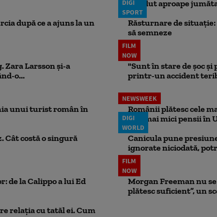
DIGI
pierdut aproape jumăta
SPORT
rcia după ce a ajuns la un
Răsturnare de situație: 
să semneze
FILM
NOW
. Zara Larsson și-a
"Sunt în stare de șoc și
nd-o...
printr-un accident teribi
NEWSWEEK
ia unui turist român în
Românii plătesc cele mai
DIGI
cele mai mici pensii în 
WORLD
. Cât costă o singură
Canicula pune presiune
ignorate niciodată, potr
FILM
NOW
: de la Calippo a lui Ed
Morgan Freeman nu se a
plătesc suficient”, un s
e relația cu tatăl ei. Cum