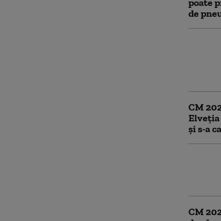
poate p
de pne
CEDO c
asigura
„Nemulţ
în seri
CM 2026
Elveția
și s-a c
„Peisaj
graniţa
dispăru
CM 2026