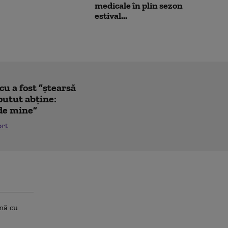
medicale în plin sezon
estival...
u a fost ”ștearsă
putut abține:
 de mine”
ort