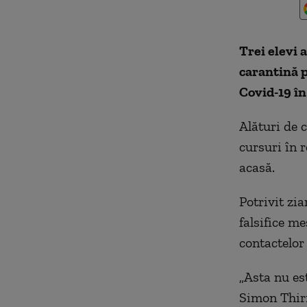
Trei elevi 
carantină p
Covid-19 în
Alături de c
cursuri în r
acasă.
Potrivit zia
falsifice m
contactelor
„Asta nu est
Simon Thiri