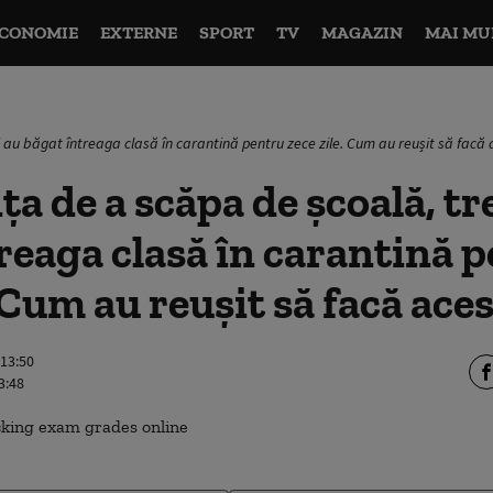
CONOMIE
EXTERNE
SPORT
TV
MAGAZIN
MAI MU
vi au băgat întreaga clasă în carantină pentru zece zile. Cum au reușit să facă 
a de a scăpa de școală, tre
reaga clasă în carantină 
. Cum au reușit să facă ace
 13:50
3:48