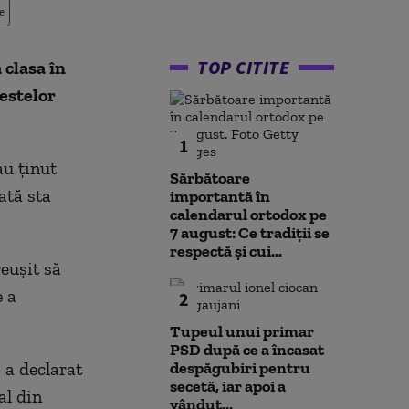
e
TOP CITITE
 clasa în
testelor
1
au ținut
Sărbătoare
ată sta
importantă în
calendarul ortodox pe
7 august: Ce tradiții se
respectă și cui...
reușit să
e a
2
Tupeul unui primar
PSD după ce a încasat
 a declarat
despăgubiri pentru
secetă, iar apoi a
al din
vândut...