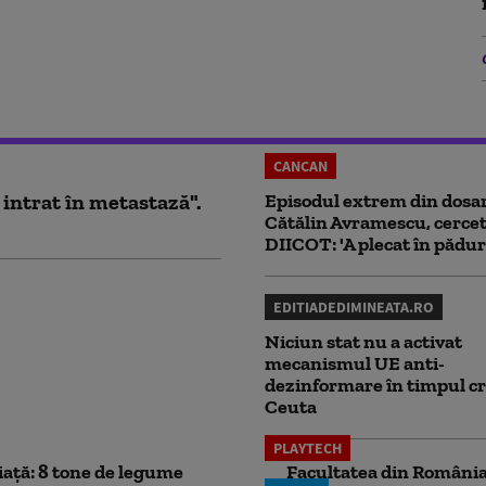
CANCAN
 intrat în metastază".
Episodul extrem din dosar
Cătălin Avramescu, cercet
DIICOT: 'A plecat în pădur
EDITIADEDIMINEATA.RO
Niciun stat nu a activat
mecanismul UE anti-
dezinformare în timpul cr
Ceuta
PLAYTECH
iață: 8 tone de legume
Facultatea din România 