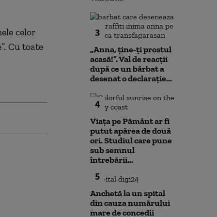
ele celor
3
”. Cu toate
„Anna, ţine-ţi prostul
acasă!”. Val de reacții
după ce un bărbat a
desenat o declarație...
4
Viața pe Pământ ar fi
putut apărea de două
ori. Studiul care pune
sub semnul
întrebării...
5
Anchetă la un spital
din cauza numărului
mare de concedii