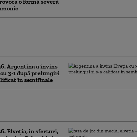
rovoca o formă severă
umonie
ondamnă Elveția pentru că nu a
t hrană vegană unor deținuți.
umirile reclamanţilor nu au fost luate
os”
. Argentina a învins
 cu 3-1 după prelungiri
alificat în semifinale
 lunar”: Un râu de lângă
 franco-elveţiană a
t din cauza secetei
. Elveţia, în sferturi,