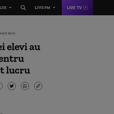
LIVE TV
LTE
LIVE FM
acest lucru
i elevi au
pentru
st lucru