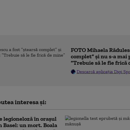
FOTO Mihaela Rădulesc
complet” și nu s-a mai 
”Trebuie să le fie frică
Descarcă aplicația Digi Sp
utea interesa și:
e legioneloză în orașul
n Basel: un mort. Boala