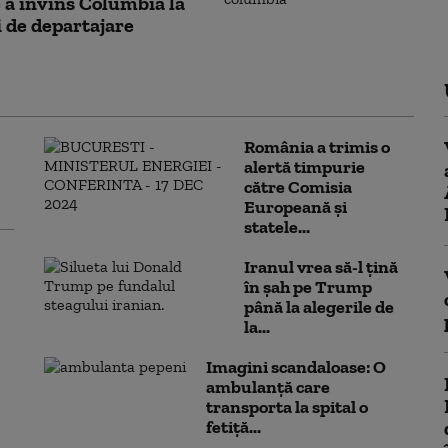
 a învins Columbia la
i de departajare
România a trimis o
alertă timpurie
către Comisia
Europeană și
statele...
Iranul vrea să-l țină
în șah pe Trump
până la alegerile de
la...
Imagini scandaloase: O
ambulanță care
transporta la spital o
fetiță...