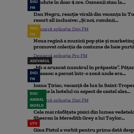
DIGI
vândute în doar 4 ore. Oamenii stau la...
FM
Dan Negru, reacție virală din vacanța în Tu
resort all inclusive: „Și noi, românii...
PRO
Descarcă aplicația Digi FM
FM
Noua regină a muzicii pop știe și marketing
promovat colecția de costume de baie purtâ
Descarcă aplicația Pro FM
ADEVARUL
„Mi-a aruncat numărul în prăpastie”. Pățan
DIGI
Thassos: a parcat într-o zonă unde era...
FM
Ioana Țiriac, vacanță de lux în Saint-Tropez
noapte la hotelul cu aspect de castel ales...
DIGI
ANIMAL
Descarcă aplicația Digi FM
WORLD
Cele mai răsfățate pisici din lumea vedetelor
Sheeran la Meredith Grey a lui Taylor...
UTV
Gina Pistol a vorbit pentru prima dată despr