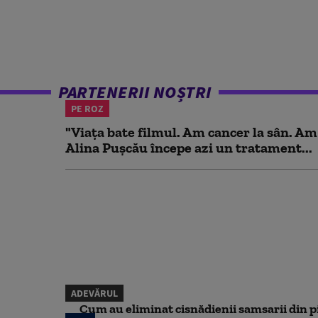
PARTENERII NOȘTRI
PE ROZ
"Viața bate filmul. Am cancer la sân. Am
Alina Pușcău începe azi un tratament...
ADEVĂRUL
Cum au eliminat cisnădienii samsarii din p