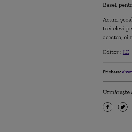
Basel, pentr
Acum, școal
trei elevi p
acestea, ei 
Editor :
I.C
Etichete:
elve
Urmărește ș