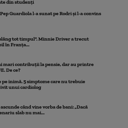
te din studenţi
Pep Guardiola l-a sunat pe Rodri și l-a convins
 plâng tot timpul". Minnie Driver a trecut
l în Franța...
 mari contribuții la pensie, dar au printre
UE. De ce?
 pe inimă. 5 simptome care nu trebuie
ivit unui cardiolog
scunde când vine vorba de bani: „Dacă
cenariu slab nu mai...