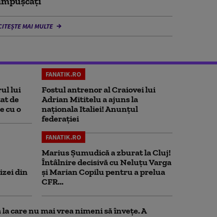
împușcați
CITEȘTE MAI MULTE
FANATIK.RO
ul lui
Fostul antrenor al Craiovei lui
at de
Adrian Mititelu a ajuns la
e cu o
naționala Italiei! Anunțul
federației
FANATIK.RO
Marius Şumudică a zburat la Cluj!
Întâlnire decisivă cu Neluţu Varga
izei din
şi Marian Copilu pentru a prelua
CFR...
la care nu mai vrea nimeni să înveţe. A