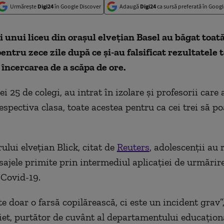
Urmărește
Digi24
în Google Discover
Adaugă
Digi24
ca sursă preferată în Googl
ai unui liceu din orașul elvețian Basel au băgat toată
entru zece zile după ce și-au falsificat rezultatele 
 încercarea de a scăpa de ore.
ei 25 de colegi, au intrat în izolare și profesorii care 
espectiva clasa, toate acestea pentru ca cei trei să po
rului elvețian Blick, citat de
Reuters
, adolescenții au 
esajele primite prin intermediul aplicației de urmărir
 Covid-19.
e doar o farsă copilărească, ci este un incident grav”,
et, purtător de cuvânt al departamentului educațion