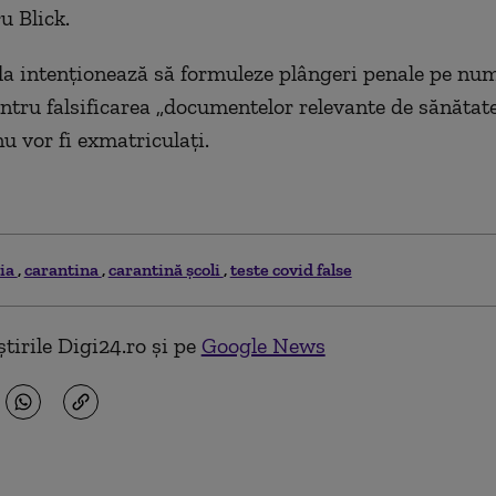
u Blick.
a intenționează să formuleze plângeri penale pe num
entru falsificarea „documentelor relevante de sănătate
nu vor fi exmatriculați.
tia
carantina
carantină școli
teste covid false
tirile Digi24.ro și pe
Google News