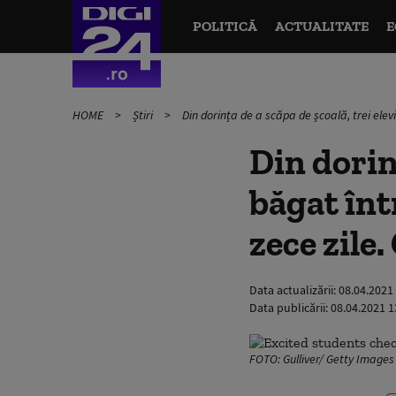
POLITICĂ
ACTUALITATE
E
HOME
Știri
Din dorința de a scăpa de școală, trei ele
Din dorinț
băgat înt
zece zile
Data actualizării:
08.04.2021
Data publicării:
08.04.2021 1
FOTO: Gulliver/ Getty Images