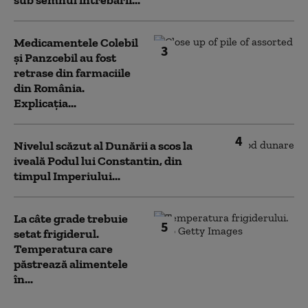
Medicamentele Colebil
3
și Panzcebil au fost
retrase din farmaciile
din România.
Explicația...
4
Nivelul scăzut al Dunării a scos la
iveală Podul lui Constantin, din
timpul Imperiului...
La câte grade trebuie
5
setat frigiderul.
Temperatura care
păstrează alimentele
în...