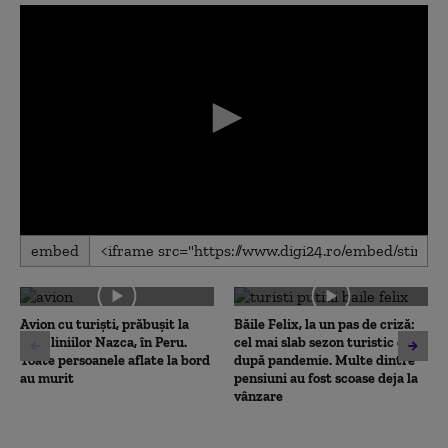
0
embed
seconds
of
0
seconds
Avion cu turiști, prăbușit la
Băile Felix, la un pas de criză:
situl liniilor Nazca, în Peru.
cel mai slab sezon turistic de
Toate persoanele aflate la bord
după pandemie. Multe dintre
au murit
pensiuni au fost scoase deja la
vânzare