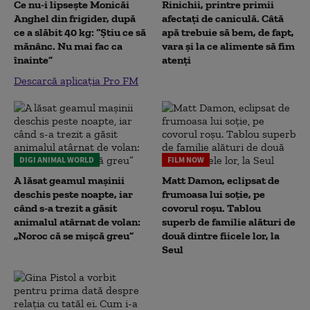
Ce nu-i lipsește Monicăi
Rinichii, printre primii
Anghel din frigider, după
afectați de caniculă. Câtă
ce a slăbit 40 kg: “Știu ce să
apă trebuie să bem, de fapt,
mănânc. Nu mai fac ca
vara și la ce alimente să fim
înainte”
atenți
Descarcă aplicația Pro FM
DIGI ANIMAL WORLD
FILM NOW
A lăsat geamul mașinii
Matt Damon, eclipsat de
deschis peste noapte, iar
frumoasa lui soție, pe
când s-a trezit a găsit
covorul roșu. Tablou
animalul atârnat de volan:
superb de familie alături de
„Noroc că se mișcă greu”
două dintre fiicele lor, la
Seul