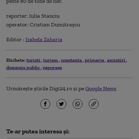
peste 80 de tone de fier.
reporter: Iulia Stanciu
operator: Cristian Dumitrașcu
Editor :
Izabela Zaharia
Etichete:
turisti
turism
constanta
primarie
amintiri
domeniu public
vaporașe
Urmărește știrile Digi24.ro și pe
Google News
Te-ar putea interesa și: