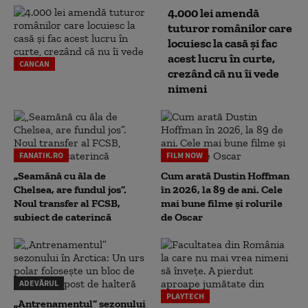
4.000 lei amendă
tuturor românilor care
locuiesc la casă și fac
acest lucru în curte,
CANCAN
crezând că nu îi vede
nimeni
FANATIK.RO
FILM NOW
„Seamănă cu ăla de
Cum arată Dustin Hoffman
Chelsea, are fundul jos”.
în 2026, la 89 de ani. Cele
Noul transfer al FCSB,
mai bune filme și rolurile
subiect de caterincă
de Oscar
ADEVĂRUL
PLAYTECH
„Antrenamentul” sezonului