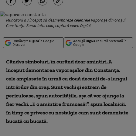
Muncitorii au început să dezmembreze celebrele vaporașe din orașul
Constanța. Sursa foto: colaj captură video Digi24
Urmărește
Digi24
în Google
Adaugă
Digi24
ca sursă preferată în
Discover
Google
Cândva simboluri, în curând doar amintiri. A
început demontarea vaporașelor din Constanța,
cele amplasate în urmă cu două decenii de-a lungul
intrărilor din oraș. Sunt vechi și extrem de
periculoase, spun autoritățile, așa că vor ajunge la
fier vechi. „E o amintire frumoasă!”, spun localnicii,
în timp ce privesc cu nostalgie cum sunt demontate
bucată cu bucată.