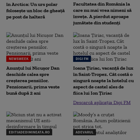
Facultatea din România la
în Arctica: Un urs polar
care nu mai vrea nimeni să
folosește un bloc de gheață
înveţe. A pierdut aproape
pe post de halteră
jumătate din studenţi
NEWSWEEK
DIGI FM
Anunțul lui Nicușor Dan
Ioana Țiriac, vacanță de lux
deschide calea spre
în Saint-Tropez. Cât costă o
creșterea pensiilor.
singură noapte la hotelul cu
Pensionarii, prima veste
aspect de castel ales de
bună după 2 ani
fiica lui Ion Țiriac
Descarcă aplicația Digi FM
EDITIADEDIMINEATA.RO
ADEVARUL