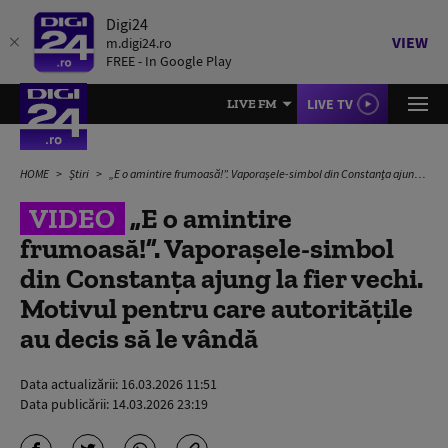
Digi24
VIEW
m.digi24.ro
FREE - In Google Play
LIVE TV
LIVE FM
HOME
Știri
„E o amintire frumoasă!”. Vaporașele-simbol din Constanța ajung la fier vechi. Motivul pentru care autoritățile au decis să le vândă
VIDEO
„E o amintire
frumoasă!”. Vaporașele-simbol
din Constanța ajung la fier vechi.
Motivul pentru care autoritățile
au decis să le vândă
Data actualizării:
16.03.2026 11:51
Data publicării:
14.03.2026 23:19