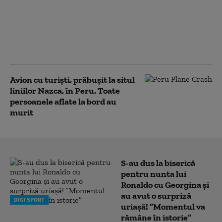
după depistarea unor
scurgeri de gaze de la
un vagon cisternă în
gara Dorobanţu din
Constanța
Avion cu turiști, prăbușit la situl
liniilor Nazca, în Peru. Toate
persoanele aflate la bord au
murit
S-au dus la biserică
pentru nunta lui
Ronaldo cu Georgina și
au avut o surpriză
DIGI SPORT
uriașă! ”Momentul va
rămâne în istorie”