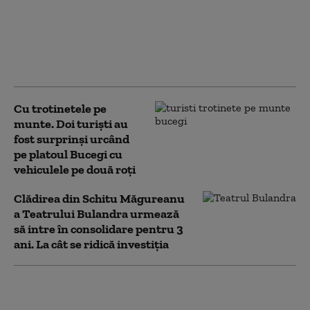
Hackerii susținuți de statul rus
vizează rețelele Wi-Fi ale
hotelurilor pentru a spiona turiștii,
arată un raport Microsoft
Cu trotinetele pe
munte. Doi turiști au
fost surprinși urcând
pe platoul Bucegi cu
vehiculele pe două roți
Clădirea din Schitu Măgureanu
a Teatrului Bulandra urmează
să intre în consolidare pentru 3
ani. La cât se ridică investiția
Întârzieri pentru 12
trenuri de călători