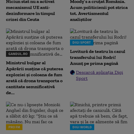
Niciun stat nu a activat
Moody’s a cruțat România.
mecanismul UE anti-
Acum politicienii pot strica
dezinformare în timpul
tot. Avertismentul
crizei din Ceuta
analiștilor
DIGI SPORT
Lovitură de teatru în cazul
GANDUL.RO
transferului lui Rodri!
Ministrul bulgar al
Anunț pe prima pagină
Apărării susține că puterea
Descarcă aplicația Digi
exploziei și coloana de fum
Sport
arată că drona transporta o
cantitate semnificativă
de...
PRO FM
DIGI WORLD