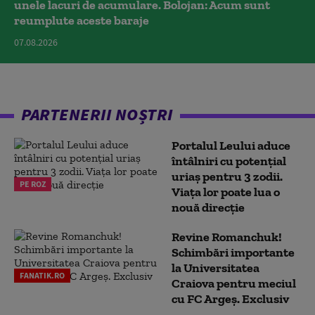
unele lacuri de acumulare. Bolojan: Acum sunt
reumplute aceste baraje
07.08.2026
PARTENERII NOȘTRI
Portalul Leului aduce
întâlniri cu potențial
uriaș pentru 3 zodii.
PE ROZ
Viața lor poate lua o
nouă direcție
Revine Romanchuk!
Schimbări importante
la Universitatea
FANATIK.RO
Craiova pentru meciul
cu FC Argeş. Exclusiv