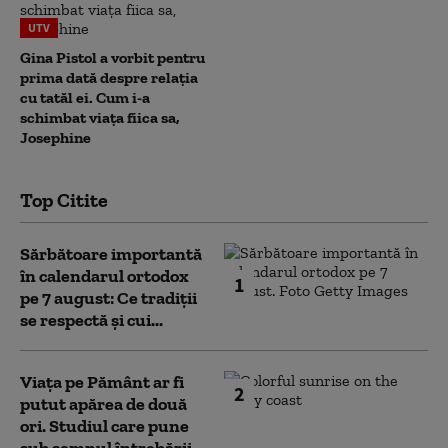
UTV
Gina Pistol a vorbit pentru
prima dată despre relația
cu tatăl ei. Cum i-a
schimbat viața fiica sa,
Josephine
Top Citite
Sărbătoare importantă
în calendarul ortodox
1
pe 7 august: Ce tradiții
se respectă și cui...
Viața pe Pământ ar fi
2
putut apărea de două
ori. Studiul care pune
sub semnul întrebării...