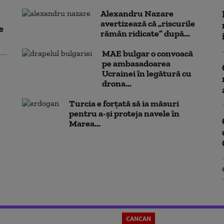
Alexandru Nazare
avertizează că „riscurile
e
rămân ridicate” după...
MAE bulgar o convoacă
pe ambasadoarea
Ucrainei în legătură cu
drona...
Turcia e forțată să ia măsuri
pentru a-și proteja navele în
Marea...
CANCAN