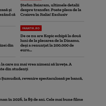
Ștefan Baiaram, ultimele detalii
casă și
despre transfer. Poate pleca de la
rezând că
Craiova în Italia! Exclusiv
FANATIK.RO
De ce nu are Kopic echipă la două
luni de la plecarea de la Dinamo,
izei din
deși a renunțat la 200.000 de
euro...
la care nu mai vrea nimeni să înveţe. A
te din studenţi
 Șumudică, revenire spectaculoasă pe bancă,
n în 2026, la 89 de ani. Cele mai bune filme