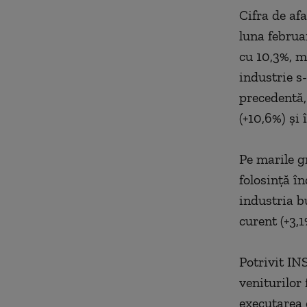
Cifra de afa
luna februa
cu 10,3%, ma
industrie s
precedentă,
(+10,6%) şi 
Pe marile gr
folosinţă în
industria b
curent (+3,1
Potrivit IN
veniturilor
executarea d