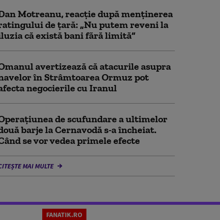
Dan Motreanu, reacție după menținerea
ratingului de țară: „Nu putem reveni la
iluzia că există bani fără limită”
Omanul avertizează că atacurile asupra
navelor în Strâmtoarea Ormuz pot
afecta negocierile cu Iranul
Operațiunea de scufundare a ultimelor
două barje la Cernavodă s-a încheiat.
Când se vor vedea primele efecte
CITEȘTE MAI MULTE
FANATIK.RO