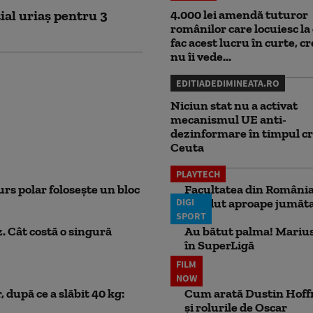
ial uriaș pentru 3
4.000 lei amendă tuturor
românilor care locuiesc la 
fac acest lucru în curte, c
nu îi vede...
EDITIADEDIMINEATA.RO
Niciun stat nu a activat
mecanismul UE anti-
dezinformare în timpul cr
Ceuta
PLAYTECH
rs polar folosește un bloc
Facultatea din România 
DIGI
pierdut aproape jumăta
SPORT
. Cât costă o singură
Au bătut palma! Marius
în SuperLigă
FILM
NOW
 după ce a slăbit 40 kg:
Cum arată Dustin Hoffma
și rolurile de Oscar