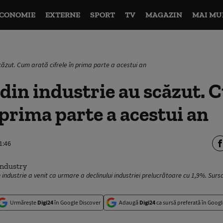
CONOMIE
EXTERNE
SPORT
TV
MAGAZIN
MAI MU
scăzut. Cum arată cifrele în prima parte a acestui an
 din industrie au scăzut. 
n prima parte a acestui an
1:46
n industrie a venit ca urmare a declinului industriei prelucrătoare cu 1,9%. Sur
Urmărește
Digi24
în Google Discover
Adaugă
Digi24
ca sursă preferată în Googl