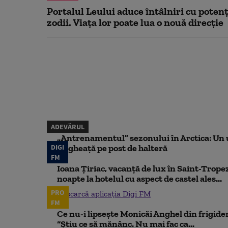
Portalul Leului aduce întâlniri cu potenț
zodii. Viața lor poate lua o nouă direcție
ADEVĂRUL
„Antrenamentul” sezonului în Arctica: Un u
DIGI
de gheață pe post de halteră
FM
Ioana Țiriac, vacanță de lux în Saint-Tropez
noapte la hotelul cu aspect de castel ales...
PRO
Descarcă aplicația Digi FM
FM
Ce nu-i lipsește Monicăi Anghel din frigider,
“Știu ce să mănânc. Nu mai fac ca...