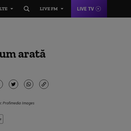
LIVE TV
LTE
LIVE FM
Cum arată
sa: Profimedia Images
e