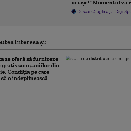
uriașă! ”Momentul va r
Descarcă aplicația Digi Sp
utea interesa și:
ca se oferă să furnizeze
 gratis companiilor din
ie. Condiția pe care
 să o îndeplinească
nsformare nemaivăzută
evoluția industrială”: De
uce China mai mulți
decât toate celelalte
un loc