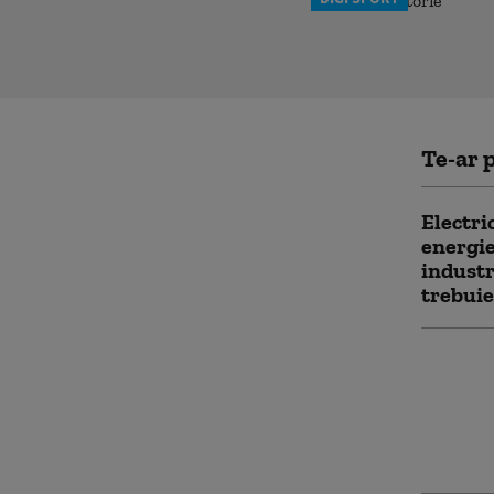
Te-ar p
Electri
energie
industr
trebuie
„O tra
de la r
ce prod
roboți 
țări la 