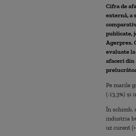
Cifra de af
externă, a 
comparativ 
publicate, j
Agerpres.
evaluate la
afaceri din
prelucrătoa
Pe marile g
(-13,3%) şi 
În schimb, c
industria b
uz curent (