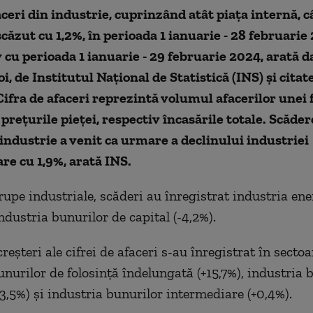
aceri din industrie, cuprinzând atât piaţa internă, câ
scăzut cu 1,2%, în perioada 1 ianuarie - 28 februarie
cu perioada 1 ianuarie - 29 februarie 2024, arată d
oi, de Institutul Naţional de Statistică (INS) și citat
Cifra de afaceri
reprezintă volumul afacerilor unei 
 prețurile pieței, respectiv încasările totale.
Scădere
 industrie a venit ca urmare a declinului industriei
re cu 1,9%, arată INS.
rupe industriale, scăderi au înregistrat industria ene
industria bunurilor de capital (-4,2%).
reşteri ale cifrei de afaceri s-au înregistrat în sectoa
unurilor de folosinţă îndelungată (+15,7%), industria 
+3,5%) şi industria bunurilor intermediare (+0,4%).