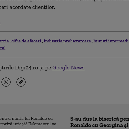
ceri acordate clienţilor.
.
strie
cifra de afaceri
industria prelucratoare
bunuri intermed
tal
tirile Digi24.ro și pe
Google News
S-au dus la biserică pe
Ronaldo cu Georgina și