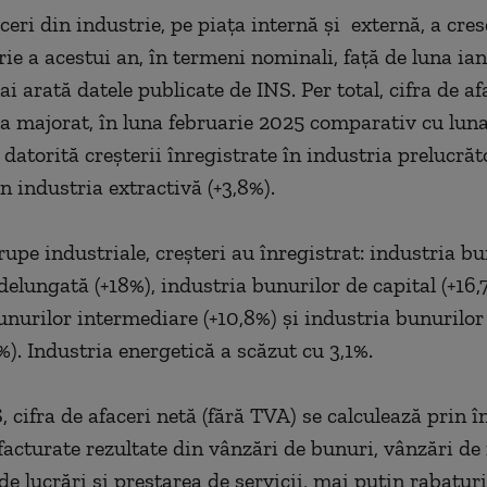
ceri din industrie, pe piaţa internă şi externă, a cres
rie a acestui an, în termeni nominali, faţă de luna ia
i arată datele publicate de INS. Per total, cifra de af
-a majorat, în luna februarie 2025 comparativ cu lun
 datorită creşterii înregistrate în industria prelucrăt
în industria extractivă (+3,8%).
upe industriale, creşteri au înregistrat: industria bu
delungată (+18%), industria bunurilor de capital (+16,
unurilor intermediare (+10,8%) şi industria bunurilor
%). Industria energetică a scăzut cu 3,1%.
S, cifra de afaceri netă (fără TVA) se calculează prin
 facturate rezultate din vânzări de bunuri, vânzări de
e lucrări şi prestarea de servicii, mai puţin rabaturi