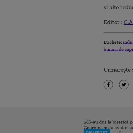
şi alte redu
Editor :
C.A
Etichete:
indu
bunuri de capi
Urmărește ș
DIGI SPORT