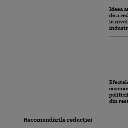
Ideea a
de a re
la nive
industr
„Arată 
drone: 
mai vec
simbolu
Efectel
economi
politici
din res
Recomandările redacţiei