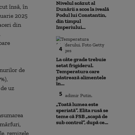
Nivelul scăzut al
cut însă, în
Dunării a scos la iveală
Podul lui Constantin,
nuarie 2025
din timpul
aceri din
Imperiului...
a
oare
4
La câte grade trebuie
setat frigiderul.
nurilor de
Temperatura care
păstrează alimentele
7%),
în...
 de uz
5
„Toată lumea este
speriată”. Elita rusă se
 însumarea
teme că FSB „scapă de
sub control”, după ce...
 mărfuri,
le, remizele