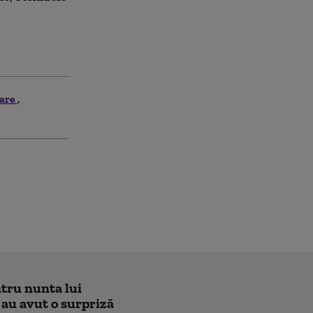
iare
ntru nunta lui
 au avut o surpriză