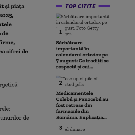
TOP CITITE
t şi piaţa
 2025,
atele
1
e de
firme,
Sărbătoare
importantă în
a cifrei de
calendarul ortodox pe
7 august: Ce tradiții se
respectă și cui...
2
rgetică
Medicamentele
Colebil și Panzcebil au
fost retrase din
rele:
farmaciile din
bunurilor de
România. Explicația...
3