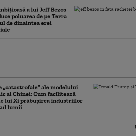
mbițioasă a lui Jeff Bezos
duce poluarea de pe Terra
lul de dinaintea erei
iale
precum Kievul” devastat de
Cum a ajuns unul dintre cele
hi orașe din America de Sud
l decăderii Venezuelei
e „catastrofale” ale modelului
c al Chinei: Cum facilitează
le lui Xi prăbușirea industriilor
tul lumii