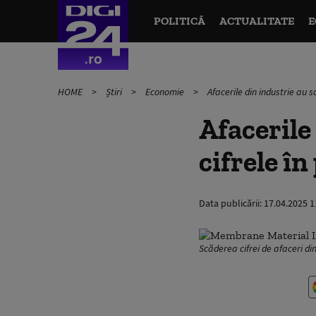
POLITICĂ
ACTUALITATE
E
HOME
Știri
Economie
Afacerile din industrie au 
Afacerile
cifrele î
Data publicării:
17.04.2025 1
Scăderea cifrei de afaceri di