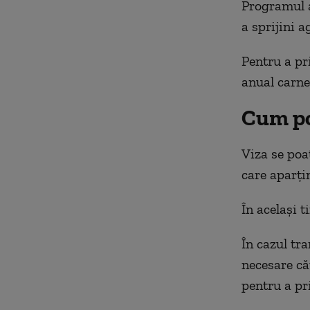
Programul a
a sprijini ag
Pentru a pr
anual carnet
Cum po
Viza se poa
care aparțin
În același t
În cazul tr
necesare că
pentru a pr