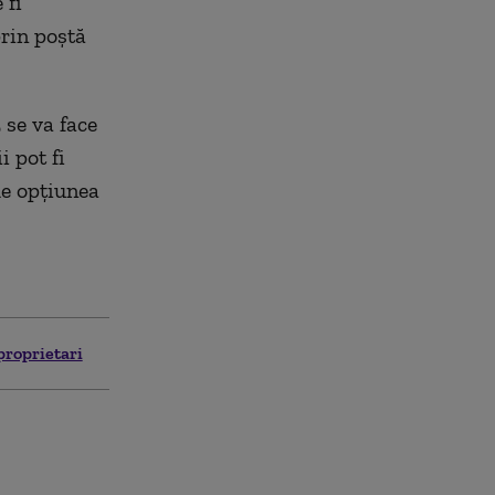
 fi
prin poștă
 se va face
i pot fi
de opțiunea
 proprietari