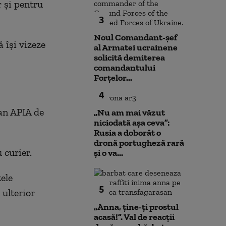
 și pentru
3
Noul Comandant-șef
 își vizeze
al Armatei ucrainene
solicită demiterea
comandantului
Forțelor...
4
ean APIA de
„Nu am mai văzut
niciodată așa ceva”:
Rusia a doborât o
dronă portugheză rară
 curier.
și o va...
ele
5
 ulterior
„Anna, ţine-ţi prostul
acasă!”. Val de reacții