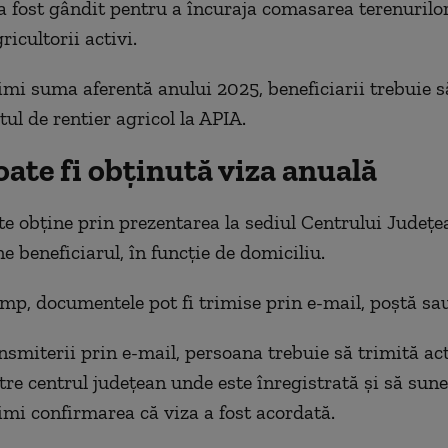
 fost gândit pentru a încuraja comasarea terenurilor
ricultorii activi.
imi suma aferentă anului 2025, beneficiarii trebuie să
ul de rentier agricol la APIA.
ate fi obținută viza anuală
te obține prin prezentarea la sediul Centrului Județ
e beneficiarul, în funcție de domiciliu.
imp, documentele pot fi trimise prin e-mail, poștă sau
ansmiterii prin e-mail, persoana trebuie să trimită act
tre centrul județean unde este înregistrată și să sune
imi confirmarea că viza a fost acordată.