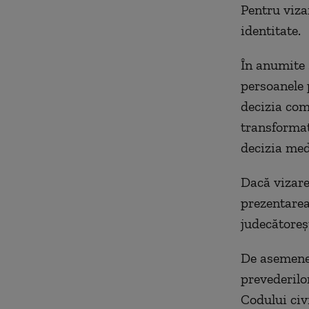
Pentru vizar
identitate.
În anumite 
persoanele 
decizia com
transformat
decizia med
Dacă vizare
prezentarea,
judecătoreșt
De asemenea
prevederilo
Codului civi