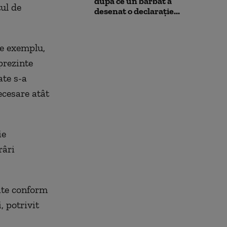
după ce un bărbat a
tul de
desenat o declarație...
De exemplu,
prezinte
ate s-a
ecesare atât
ie
râri
ate conform
, potrivit