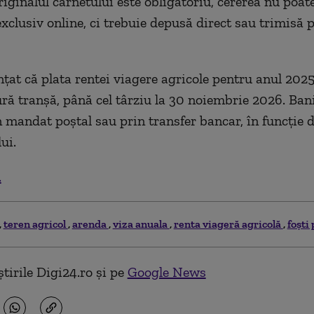
iginalul carnetului este obligatoriu, cererea nu poate
xclusiv online, ci trebuie depusă direct sau trimisă 
țat că plata rentei viagere agricole pentru anul 2025
ură tranșă, până cel târziu la 30 noiembrie 2026. Bani
n mandat poștal sau prin transfer bancar, în funcție 
ui.
.
teren agricol
arenda
viza anuala
renta viageră agricolă
foști
tirile Digi24.ro și pe
Google News