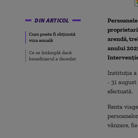
DIN ARTICOL
Persoanele 
proprietari
Cum poate fi obținută
arendă, tre
viza anuală
anului 2025
Ce se întâmplă dacă
Intervenți
beneficiarul a decedat
Instituția a
- 31 august 
efectuată.
Renta viage
persoanelor 
vânzare, fi