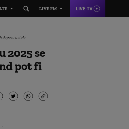
LIVE TV
LTE
LIVE FM
fi depuse actele
u 2025 se
nd pot fi