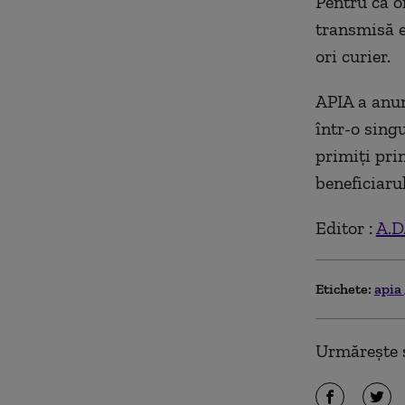
Pentru că or
transmisă e
ori curier.
APIA a anun
într-o sing
primiți pri
beneficiarul
Editor :
A.D
Etichete:
apia
Urmărește ș