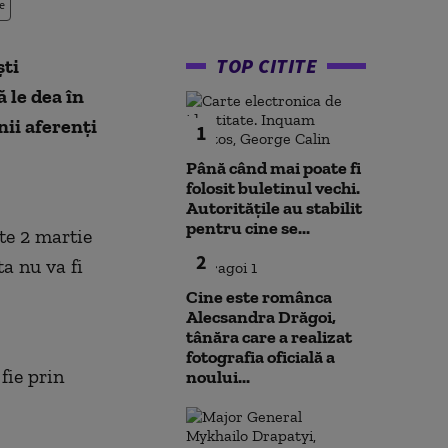
e
TOP CITITE
ști
 le dea în
nii aferenți
1
Până când mai poate fi
folosit buletinul vechi.
Autoritățile au stabilit
pentru cine se...
ste 2 martie
2
ta nu va fi
Cine este românca
Alecsandra Drăgoi,
tânăra care a realizat
fotografia oficială a
fie prin
noului...