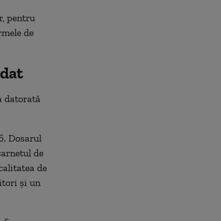
r, pentru
rmele de
edat
a datorată
6. Dosarul
carnetul de
calitatea de
tori și un