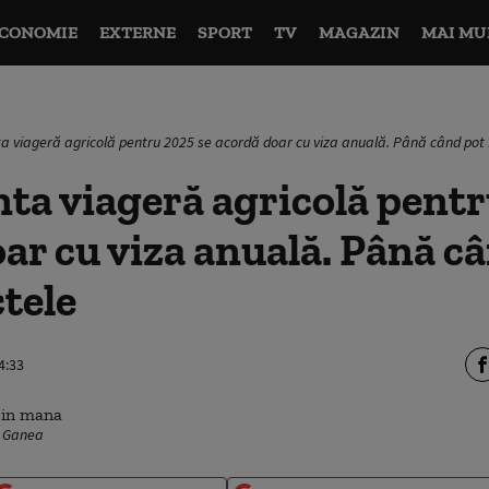
CONOMIE
EXTERNE
SPORT
TV
MAGAZIN
MAI MU
ta viageră agricolă pentru 2025 se acordă doar cu viza anuală. Până când pot 
ta viageră agricolă pentr
ar cu viza anuală. Până câ
tele
4:33
v Ganea