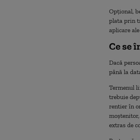
Opțional, b
plata prin 
aplicare ale
Ce se î
Dacă persoa
până la dat
Termenul li
trebuie dep
rentier în o
moștenitor, 
extras de c