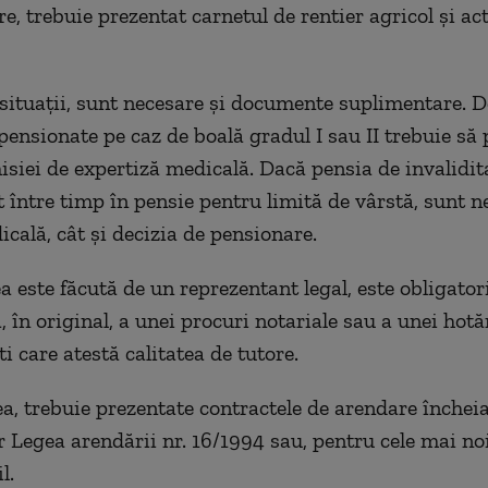
e, trebuie prezentat carnetul de rentier agricol și ac
situații, sunt necesare și documente suplimentare. 
pensionate pe caz de boală gradul I sau II trebuie să 
isiei de expertiză medicală. Dacă pensia de invalidit
 între timp în pensie pentru limită de vârstă, sunt n
icală, cât și decizia de pensionare.
a este făcută de un reprezentant legal, este obligator
 în original, a unei procuri notariale sau a unei hotă
i care atestă calitatea de tutore.
, trebuie prezentate contractele de arendare închei
r Legea arendării nr. 16/1994 sau, pentru cele mai noi
l.