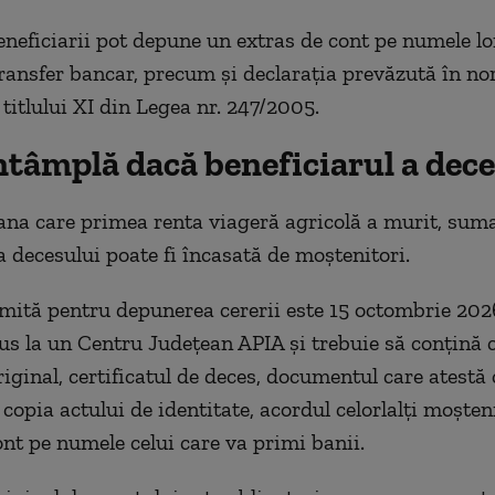
eneficiarii pot depune un extras de cont pe numele lo
transfer bancar, precum și declarația prevăzută în no
 titlului XI din Legea nr. 247/2005.
ntâmplă dacă beneficiarul a dec
na care primea renta viageră agricolă a murit, sum
a decesului poate fi încasată de moștenitori.
mită pentru depunerea cererii este 15 octombrie 202
us la un Centru Județean APIA și trebuie să conțină 
riginal, certificatul de deces, documentul care atestă 
copia actului de identitate, acordul celorlalți moșteni
ont pe numele celui care va primi banii.