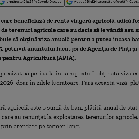
Urmărește
Digi24
în Google Discover
Adaugă
Digi24
ca sursă preferată în Googl
care beneficiază de renta viageră agricolă, adică fo
 de terenuri agricole care au decis să le vândă sau să
buie să obțină viza anuală pentru a putea încasa ba
, potrivit anunțului făcut joi de Agenția de Plăți și
e pentru Agricultură (APIA).
 precizat că perioada în care poate fi obținută viza e
2026, doar în zilele lucrătoare. Fără această viză, pla
ră agricolă este o sumă de bani plătită anual de stat
care au renunțat la exploatarea terenurilor agricole, 
e prin arendare pe termen lung.