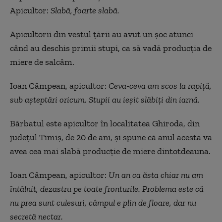
Apicultor:
Slabă, foarte slabă.
Apicultorii din vestul țării au avut un șoc atunci
când au deschis primii stupi, ca să vadă producția de
miere de salcâm.
Ioan Câmpean, apicultor:
Ceva-ceva am scos la rapiță,
sub așteptări oricum. Stupii au ieșit slăbiți din iarnă.
Bărbatul este apicultor în localitatea Ghiroda, din
județul Timiș, de 20 de ani, și spune că anul acesta va
avea cea mai slabă producție de miere dintotdeauna.
Ioan Câmpean, apicultor:
Un an ca ăsta chiar nu am
întâlnit, dezastru pe toate fronturile. Problema este că
nu prea sunt culesuri, câmpul e plin de floare, dar nu
secretă nectar.