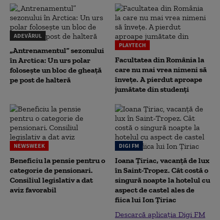
ADEVĂRUL
PLAYTECH
„Antrenamentul” sezonului
Facultatea din România la
în Arctica: Un urs polar
care nu mai vrea nimeni să
folosește un bloc de gheață
înveţe. A pierdut aproape
pe post de halteră
jumătate din studenţi
NEWSWEEK
DIGI FM
Beneficiu la pensie pentru o
Ioana Țiriac, vacanță de lux
categorie de pensionari.
în Saint-Tropez. Cât costă o
Consiliul legislativ a dat
singură noapte la hotelul cu
aviz favorabil
aspect de castel ales de
fiica lui Ion Țiriac
Descarcă aplicația Digi FM