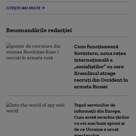
CITEȘTE MAI MULTE
Recomandările redacţiei
Cum funcționează
Sovintern, noua rețea
internațională a
„socialiștilor” cu care
Kremlinul atrage
recruți din Occident în
armata Rusiei
Topul serviciilor de
informații din Europa.
Cum arată ierarhia țărilor
cu cei mai buni spioni și
de ce Ucraina a urcat
spectaculos