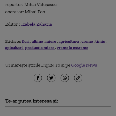
reporter: Mihai Vălușescu
operator: Mihai Pop
Editor :
Izabela Zaharia
Etichete:
flori
albine
miere
agricultura
vreme
timis
apicultori
productie miere
vreme la extreme
Urmărește știrile Digi24.ro și pe
Google News
Te-ar putea interesa și:
Record istoric de căldură la