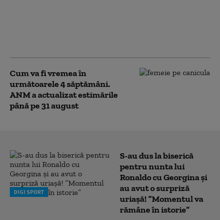
roşu de caniculă în mai
multe judeţe. Zonele
unde sunt așteptate
ploi
Cum va fi vremea în
următoarele 4 săptămâni.
ANM a actualizat estimările
până pe 31 august
S-au dus la biserică
pentru nunta lui
Ronaldo cu Georgina și
au avut o surpriză
DIGI SPORT
uriașă! ”Momentul va
rămâne în istorie”