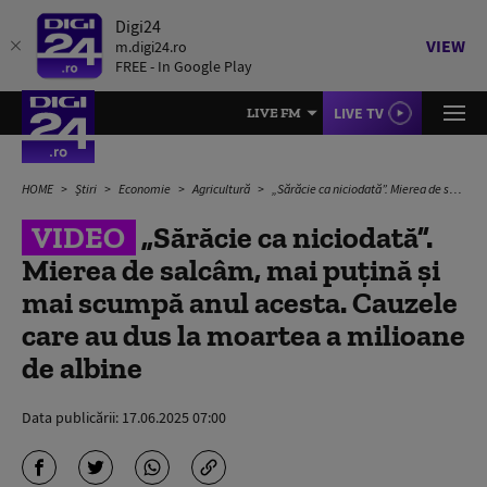
Digi24
VIEW
m.digi24.ro
FREE - In Google Play
LIVE TV
LIVE FM
HOME
Știri
Economie
Agricultură
„Sărăcie ca niciodată”. Mierea de salcâm, mai puțină și mai scumpă anul acesta. Cauzele care au dus la moartea a milioane de albine
VIDEO
„Sărăcie ca niciodată”.
Mierea de salcâm, mai puțină și
mai scumpă anul acesta. Cauzele
care au dus la moartea a milioane
de albine
Data publicării:
17.06.2025 07:00