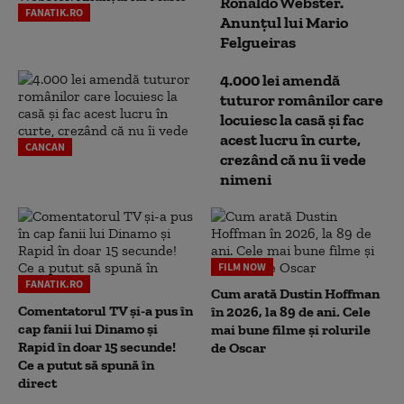
Ronaldo Webster.
FANATIK.RO
Anunțul lui Mario
Felgueiras
4.000 lei amendă
tuturor românilor care
locuiesc la casă și fac
acest lucru în curte,
CANCAN
crezând că nu îi vede
nimeni
FILM NOW
FANATIK.RO
Cum arată Dustin Hoffman
Comentatorul TV și-a pus în
în 2026, la 89 de ani. Cele
cap fanii lui Dinamo și
mai bune filme și rolurile
Rapid în doar 15 secunde!
de Oscar
Ce a putut să spună în
direct