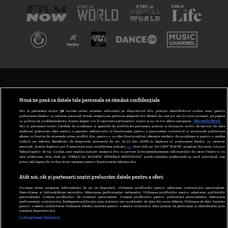
TERMENI ȘI CONDIȚII
POLITICA DE CONFIDENȚIALITATE
Nouă ne pasă ca datele tale personale să rămână confidențiale
Noi și partenerii noștri
30
stocăm și/sau accesăm informații pe dispozitivul dvs., precum identificatorii cookie unici pentru
prelucrarea datelor cu caracter personal. Puteți accepta sau gestiona alegerile dvs. făcând clic mai jos sau în orice moment, pe pagina
ABONARE DIGI TV
cu politica de confidențialitate. Aceste alegeri vor fi raportate partenerilor noștri și nu vă vor afecta navigarea.
Mai multe detalii
Noi si partenerii nostri (retelele de socializare si agentiile de publicitate partenere, precum si furnizorii nostri de servicii de date
analitice) prelucram date pentru a permite website-ului sa functioneze, pentru a personaliza continutul si anunturile publicitare
GESTIONAȚI PREFERINȚELE
afisate in functie de interesele si/sau profilul dvs., pentru a va oferi functionalitati aferente retelelor de socializare si pentru a analiza
traficul pe website. Beneficiati de drepturile prevazute de art. 15-22 din GDPR in legatura cu prelucrarea datelor cu caracter
personal. Aceste drepturi pot fi exercitate prin modalitatea indicata
aici
. Prin click pe “ACCEPT TOATE”, acceptati folosirea tuturor
CODUL DIGI24
Tehnologiilor de tip Cookie, care implica inclusiv acceptul dvs. cu privire la stocarea/accesarea informatiilor de catre Vendor-ii cu
care colaboram. Prin click pe “VREAU SA MODIFIC SETARILE INDIVIDUAL” puteti schimba preferintele in mod individual, mai
putin cele legate de cookie strict necesare pentru functionarea website-ului.
CAMERE WEB
Atât noi, cât și partenerii noștri prelucrăm datele pentru a oferi:
CONTACT/INFO
Stocarea și/sau accesarea informațiilor de pe un dispozitiv. Utilizarea profilurilor pentru selectarea conținutului personalizat.
Dezvoltarea și îmbunătățirea serviciilor. Măsurarea performanței reclamelor. Utilizarea profilurilor pentru selectarea publicității
personalizate. Crearea profilurilor de conținut personalizat. Crearea profilurilor pentru publicitate personalizată. Măsurarea
performanței conținutului. Înțelegerea publicului prin statistici sau combinații de date din surse diferite. Utilizarea de date limitate
pentru a selecta publicitatea. Utilizarea datelor limitate pentru a selecta conținutul. Date precise de geolocație și identificarea prin
VERSIUNE DESKTOP
scanarea dispozitivului.
Listă parteneri (furnizori)