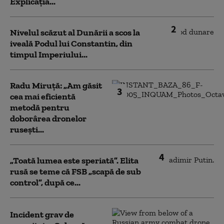
Explicația...
2
Nivelul scăzut al Dunării a scos la
iveală Podul lui Constantin, din
timpul Imperiului...
Radu Miruță: „Am găsit
3
cea mai eficientă
metodă pentru
doborârea dronelor
rusești...
4
„Toată lumea este speriată”. Elita
rusă se teme că FSB „scapă de sub
control”, după ce...
Incident grav de