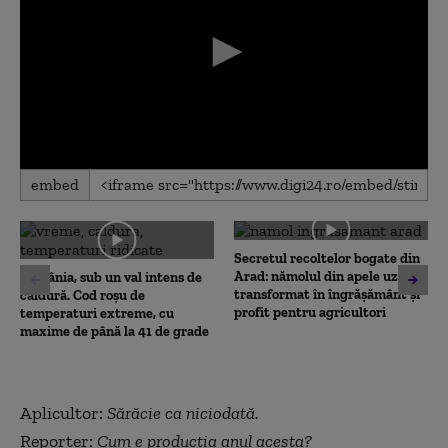
0
embed
seconds
of
0
seconds
Secretul recoltelor bogate din
Arad: nămolul din apele uzate,
România, sub un val intens de
transformat în îngrășământ și
căldură. Cod roșu de
profit pentru agricultori
temperaturi extreme, cu
maxime de până la 41 de grade
Aplicultor:
Sărăcie ca niciodată.
Reporter:
Cum e producția anul acesta?