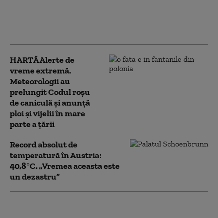
Budapesta, în timp ce Ungaria
se apropie de 42 °C. Restricții
privind consumul de apă
HARTĂ Alerte de
vreme extremă.
Meteorologii au
prelungit Codul roșu
de caniculă și anunță
ploi și vijelii în mare
parte a țării
Record absolut de
temperatură în Austria:
40,8°C. „Vremea aceasta este
un dezastru”
Căldură extremă în
România: Alerte Cod