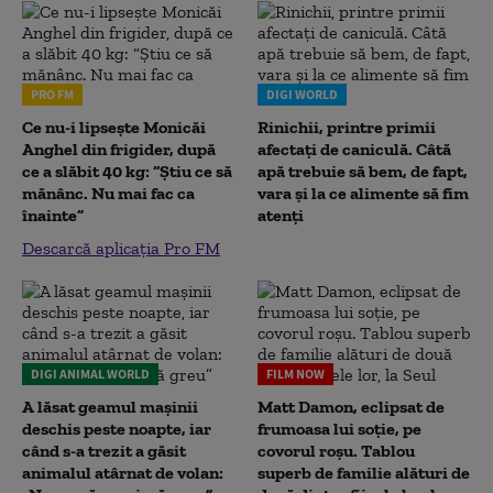
PRO FM
DIGI WORLD
Ce nu-i lipsește Monicăi
Rinichii, printre primii
Anghel din frigider, după
afectați de caniculă. Câtă
ce a slăbit 40 kg: “Știu ce să
apă trebuie să bem, de fapt,
mănânc. Nu mai fac ca
vara și la ce alimente să fim
înainte”
atenți
Descarcă aplicația Pro FM
DIGI ANIMAL WORLD
FILM NOW
A lăsat geamul mașinii
Matt Damon, eclipsat de
deschis peste noapte, iar
frumoasa lui soție, pe
când s-a trezit a găsit
covorul roșu. Tablou
animalul atârnat de volan:
superb de familie alături de