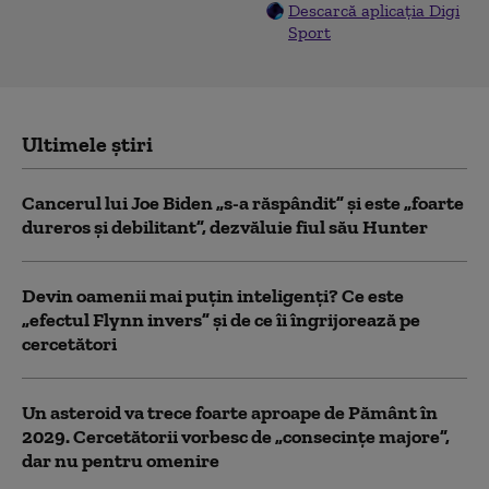
Descarcă aplicația Digi
Sport
Ultimele știri
Cancerul lui Joe Biden „s-a răspândit” şi este „foarte
dureros și debilitant”, dezvăluie fiul său Hunter
Devin oamenii mai puțin inteligenți? Ce este
„efectul Flynn invers” și de ce îi îngrijorează pe
cercetători
Un asteroid va trece foarte aproape de Pământ în
2029. Cercetătorii vorbesc de „consecințe majore”,
dar nu pentru omenire