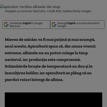
Imagine cu caracter ilustrativ. Credit foto: Guliver/Getty Images
Urmărește
Digi24
în Google
Adaugă
Digi24
ca sursă preferată în
Discover
Google
Mierea de salcâm va fi mai puțină și mai scumpă,
anul acesta. Apicultorii spun că, din cauza vremii
extreme, albinele nu au putut culege la timp
nectarul, iar producția este compromisă.
Schimbările bruște de temperatură au dus și la
înmulțirea bolilor, iar apicultorii se plâng că au
pierdut roiuri întregi de albine.