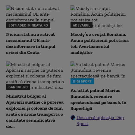
EDITIADEDIMINEATA.RO
ADEVARUL
Niciun stat nu a activat
Moody’s a cruțat România.
mecanismul UE anti-
Acum politicienii pot strica
dezinformare în timpul
tot. Avertismentul
crizei din Ceuta
analiștilor
DIGI SPORT
GANDUL.RO
Au bătut palma! Marius
Ministrul bulgar al
Șumudică, revenire
Apărării susține că puterea
spectaculoasă pe bancă, în
exploziei și coloana de fum
SuperLigă
arată că drona transporta o
Descarcă aplicația Digi
cantitate semnificativă
Sport
de...