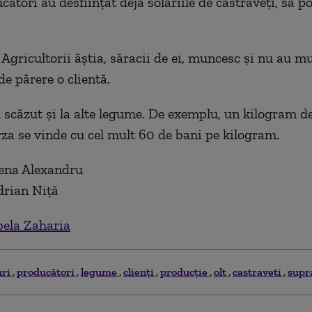
cători au desființat deja solariile de castraveți, să 
Agricultorii ăștia, săracii de ei, muncesc și nu au m
 de părere o clientă.
u scăzut și la alte legume. De exemplu, un kilogram de
arza se vinde cu cel mult 60 de bani pe kilogram.
lena Alexandru
drian Niță
bela Zaharia
uri
producători
legume
clienţi
producție
olt
castraveti
supr