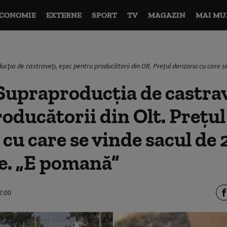
CONOMIE
EXTERNE
SPORT
TV
MAGAZIN
MAI MU
cția de castraveți, eșec pentru producătorii din Olt. Prețul derizoriu cu care
upraproducția de castrav
oducătorii din Olt. Prețul
 cu care se vinde sacul de 
e. „E pomană”
7:00