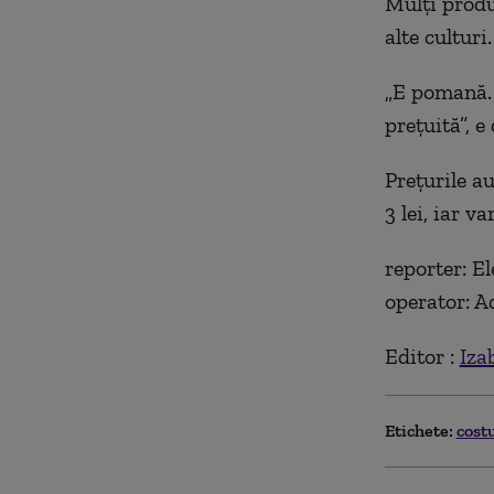
Mulți produ
alte culturi.
„E pomană. 
prețuită”, e
Prețurile a
3 lei, iar v
reporter: E
operator: A
Editor :
Iza
Etichete:
cost