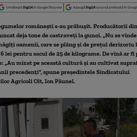
Urmărește
Digi24
în Google Discover
Adaugă
Digi24
ca sursă preferată în Googl
egumelor românești s-au prăbușit. Producătorii din
runcat deja tone de castraveți la gunoi. „Nu se vinde
giți oamenii, care se plâng și de prețul derizoriu l
 6 lei pentru sacul de 25 de kilograme. De vină ar fi
: „Au mizat pe această cultură și au cultivat supra
anii precedenți”, spune președintele Sindicatului
lor Agricoli Olt, Ion Păunel.