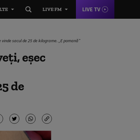
LIVE TV
LTE
LIVE FM
 se vinde sacul de 25 de kilograme. „E pomană”
eți, eșec
25 de