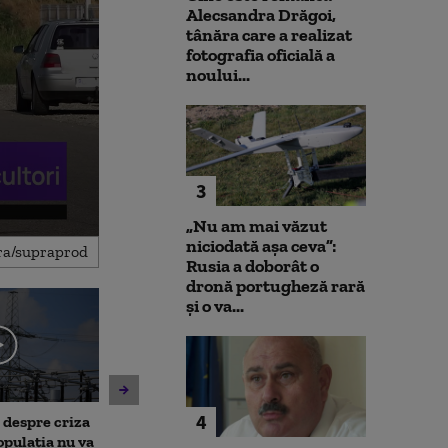
Alecsandra Drăgoi,
tânăra care a realizat
fotografia oficială a
noului...
3
„Nu am mai văzut
niciodată așa ceva”:
Rusia a doborât o
dronă portugheză rară
și o va...
4
, despre criza
Noi verificări pe aeroportul
Societatea de 
opulația nu va
din Leipzig: sute de polițiști
București și-a 