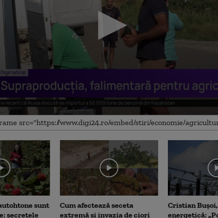
me
autohtone sunt
Cum afectează seceta
Cristian Bușoi
e: secretele
extremă și invazia de ciori
energetică: „P