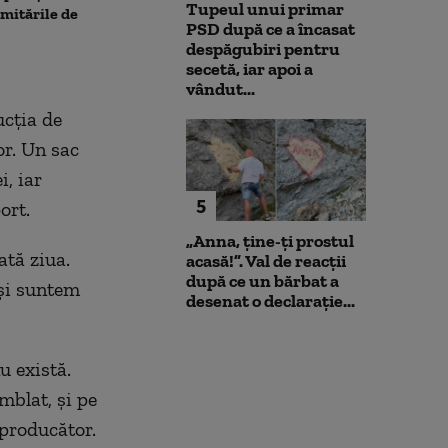
Tupeul unui primar
limitările de
caută o a doua dronă.
insolvența
PSD după ce a încasat
Varianta exclusă de
despăgubiri pentru
anchetatori
secetă, iar apoi a
vândut...
ucția de
or. Un sac
i, iar
5
ort.
„Anna, ţine-ţi prostul
ată ziua.
acasă!”. Val de reacții
după ce un bărbat a
 și suntem
desenat o declarație...
u există.
mblat, și pe
 producător.