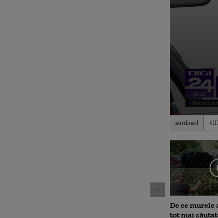
0
embed
seconds
of
1
minute,
59
seconds
Volu
90%
De ce murele 
tot mai căutat