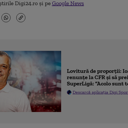
tirile Digi24.ro și pe
Google News
Lovitură de proporții: I
renunțe la CFR și să prei
SuperLigă: ”Acolo sunt t
Descarcă aplicația Digi Spor