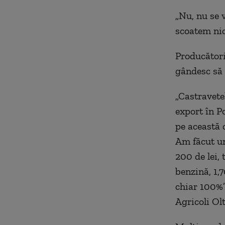
„Nu, nu se 
scoatem nic
Producători
gândesc să r
„Castravete
export în P
pe această 
Am făcut un
200 de lei, 
benzină, 1,7
chiar 100%”
Agricoli Olt