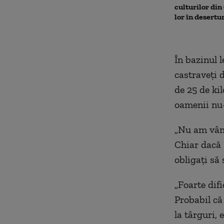
culturilor din 
lor în desertu
În bazinul 
castraveți d
de 25 de ki
oamenii nu-
„Nu am vând
Chiar dacă 
obligați să
„Foarte difi
Probabil că
la târguri,