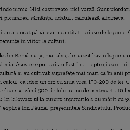
vinde nimic! Nici castravete, nici varză. Sunt pierder
i picurarea, sămânța, udatul”, calculează altcineva.
i au aruncat până acum cantități uriașe de legume. 
enunțe în viitor la culturi.
le din România și, mai ales, din acest bazin legumicol
olonia. Aceste exporturi au fost întrerupte și oamenii
cultură și au cultivat suprafețe mai mari ca în anii p
 calcul, ca idee: un om cu ziua vrea 150-200 de lei. C
trebuie să vând 500 de kilograme de castraveți. 10 lei
0 lei kilowatt-ul la curent, inputurile s-au mărit cu 50
, explică Ion Păunel, președintele Sindicatului Produc
.