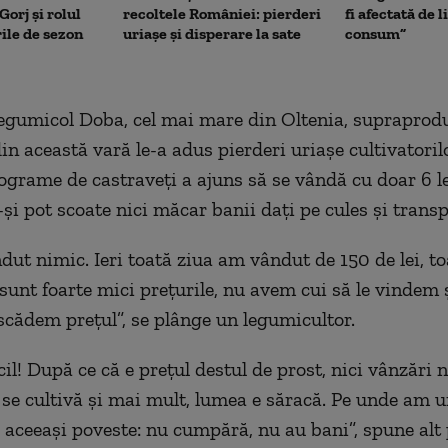
Gorj și rolul
recoltele României: pierderi
fi afectată de 
rile de sezon
uriașe și disperare la sate
consum”
legumicol Doba, cel mai mare din Oltenia, supraprod
in această vară le-a adus pierderi uriașe cultivatoril
lograme de castraveți a ajuns să se vândă cu doar 6 le
și pot scoate nici măcar banii dați pe cules și transp
ut nimic. Ieri toată ziua am vândut de 150 de lei, to
sunt foarte mici prețurile, nu avem cui să le vindem
 scădem prețul”, se plânge un legumicultor.
cil! După ce că e prețul destul de prost, nici vânzări n
 se cultivă și mai mult, lumea e săracă. Pe unde am u
 e aceeași poveste: nu cumpără, nu au bani”, spune alt