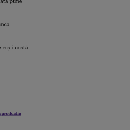
poată pune
unca
 roșii costă
aproductie