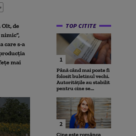
e
TOP CITITE
 Olt, de
 nimic”,
a care s-a
 producția
1
fețe mai
Până când mai poate fi
folosit buletinul vechi.
Autoritățile au stabilit
pentru cine se...
2
Cine este românca