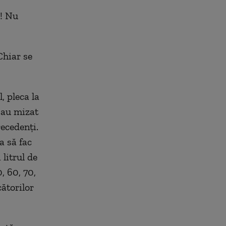
i! Nu
Chiar se
, pleca la
 au mizat
recedenți.
a să fac
 litrul de
, 60, 70,
ătorilor