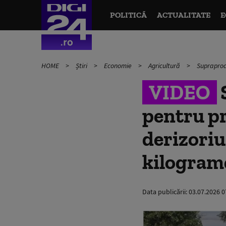
POLITICĂ
ACTUALITATE
E
HOME
Știri
Economie
Agricultură
Supraprodu
VIDEO
S
pentru pr
derizoriu
kilogram
Data publicării:
03.07.2026 0