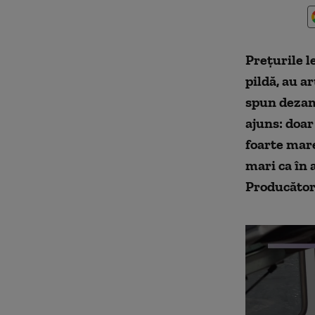
Prețurile l
pildă, au a
spun dezamă
ajuns: doar
foarte mare
mari ca în 
Producători