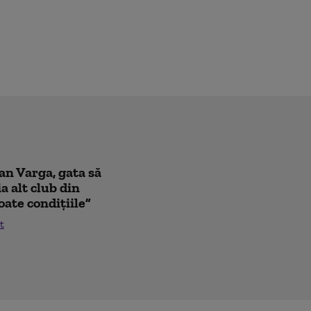
oan Varga, gata să
a alt club din
oate condițiile”
t