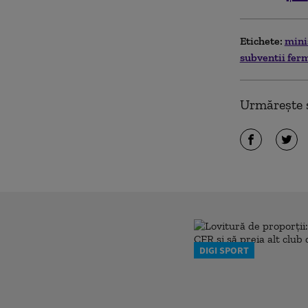
Etichete:
mini
subventii fer
Urmărește ș
DIGI SPORT