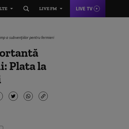
LIVE TV
LTE
LIVE FM
imp a subvențiilor pentru fermieri
portantă
: Plata la
i