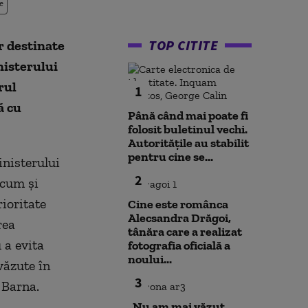
e
TOP CITITE
r destinate
nisterului
rul
1
ă cu
Până când mai poate fi
folosit buletinul vechi.
Autoritățile au stabilit
pentru cine se...
inisterului
2
ecum şi
ioritate
Cine este românca
Alecsandra Drăgoi,
rea
tânăra care a realizat
 a evita
fotografia oficială a
noului...
văzute în
3
 Barna.
„Nu am mai văzut