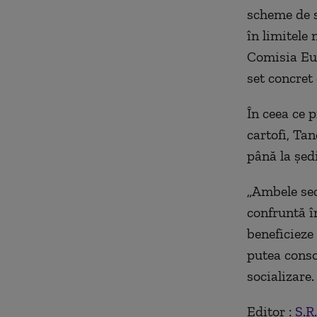
scheme de sp
în limitele
Comisia Eur
set concret 
În ceea ce p
cartofi, Ta
până la şed
„
Ambele sec
confruntă în
beneficieze 
putea conso
socializare.
Editor :
Ș.R.