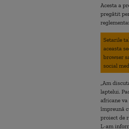
Acesta a pr
pregătit pe
reglementar
Setarile t
aceasta se
browser s
social med
„
Am discutat
laptelui. P
africane va
împreună c
proiect de 
L-am infor