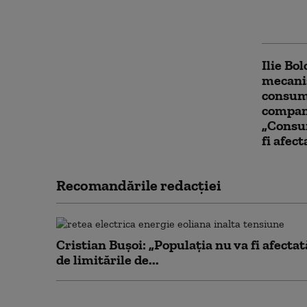
se apro
reform
Ilie Bo
mecanis
consum
compani
„Consum
fi afect
Recomandările redacţiei
Cristian Bușoi: „Populația nu va fi afectat
de limitările de...