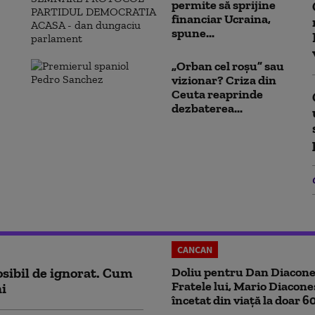
permite să sprijine
financiar Ucraina,
spune...
„Orban cel roșu” sau
vizionar? Criza din
Ceuta reaprinde
dezbaterea...
CANCAN
sibil de ignorat. Cum
Doliu pentru Dan Diacone
Fratele lui, Mario Diacone
ni
încetat din viață la doar 6