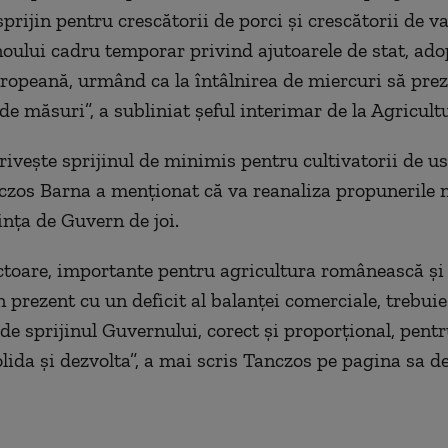
rijin pentru crescătorii de porci şi crescătorii de va
 noului cadru temporar privind ajutoarele de stat, ado
opeană, urmând ca la întâlnirea de miercuri să pre
de măsuri”, a subliniat şeful
interimar
de la Agricult
riveşte sprijinul de minimis pentru cultivatorii de us
nczos Barna a menţionat că va reanaliza propunerile 
inţa de Guvern de joi.
toare, importante pentru agricultura românească şi 
 prezent cu un deficit al balanţei comerciale, trebuie
de sprijinul Guvernului, corect şi proporţional, pentr
lida şi dezvolta
”
, a mai scris Tanczos pe pagina sa d