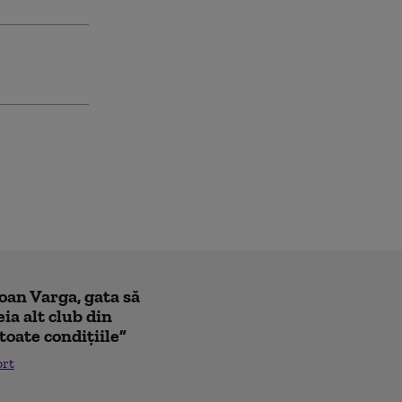
Ioan Varga, gata să
ia alt club din
toate condițiile”
ort