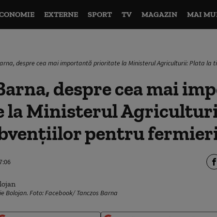
CONOMIE
EXTERNE
SPORT
TV
MAGAZIN
MAI MU
rna, despre cea mai importantă prioritate la Ministerul Agriculturii: Plata la t
Barna, despre cea mai im
 la Ministerul Agriculturii
bvențiilor pentru fermier
7:06
Ilie Bolojan. Foto: Facebook/ Tanczos Barna