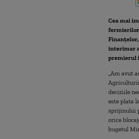
Cea mai imp
fermierilor
Finanţelor,
interimar a
premierul i
„
Am avut ast
Agriculturii
deciziile n
este plata l
sprijinului
orice bloca
bugetul Min