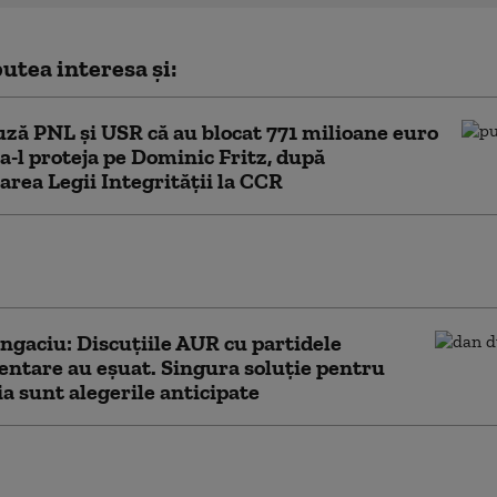
utea interesa și:
ză PNL şi USR că au blocat 771 milioane euro
a-l proteja pe Dominic Fritz, după
area Legii Integrității la CCR
e Ilie Bolojan despre publicarea
ției de avere a partenerei sale de viață
gaciu: Discuțiile AUR cu partidele
ntare au eșuat. Singura soluție pentru
 sunt alegerile anticipate
lojan e optimist în privința
lui de țară, însă atrage atenția că