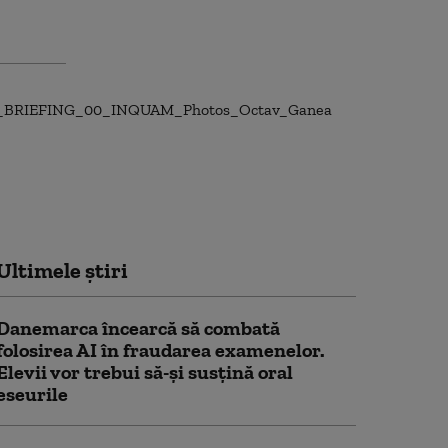
Ultimele știri
Danemarca încearcă să combată
folosirea AI în fraudarea examenelor.
Elevii vor trebui să-şi susţină oral
eseurile