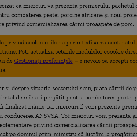
ecizat că miercuri va prezenta premierului pachetul
ntru combaterea pestei porcine africane şi noul proie
e privind comercializarea cărnii proaspete de porc.
ale privind cookie-urile nu permit afisarea continutul
ctiune. Poti actualiza setarile modulelor coookie dire
au de
Gestionați preferințele
– e nevoie sa accepti co
ia
 şi despre situaţia sectorului suin, piaţa cărnii de p
achetul de măsuri pregătit pentru combaterea pestei 
 fi finalizat mâine, iar miercuri îl vom prezenta prem
u conducerea ANSVSA. Tot miercuri vom prezenta şi
reglementare privind comercializarea cărnii proaspet
mat pe domnul prim-ministru că lucrăm la pregătire