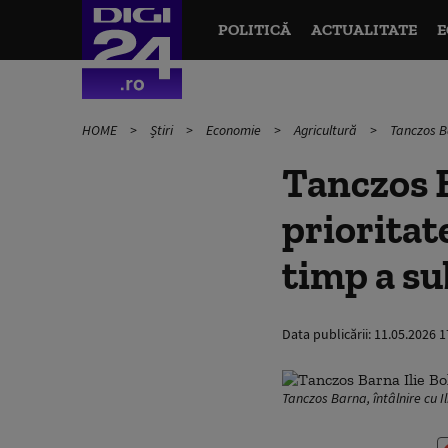
POLITICĂ
ACTUALITATE
E
HOME
Știri
Economie
Agricultură
Tanczos Ba
Tanczos 
prioritate
timp a su
Data publicării:
11.05.2026 1
Tanczos Barna, întâlnire cu 