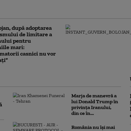
pie alegerile: „Apetitul pentru
e scade”
lojan, după adoptarea
mului de limitare a
ului pentru
ile mari:
atorii casnici nu vor
ați”
Marja de manevră a
lui Donald Trump în
ă
privința Iranului,
din ce în...
România nu își mai