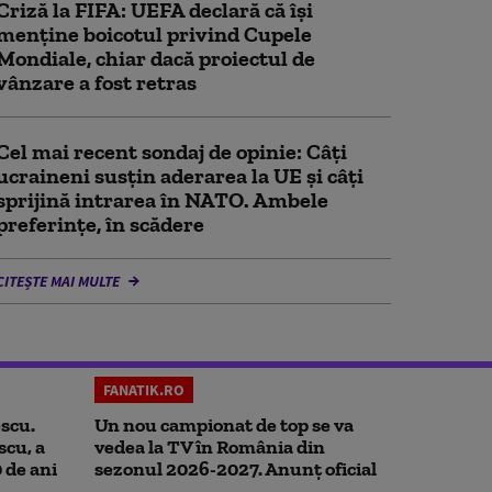
Criză la FIFA: UEFA declară că îşi
menţine boicotul privind Cupele
Mondiale, chiar dacă proiectul de
vânzare a fost retras
Cel mai recent sondaj de opinie: Câți
ucraineni susțin aderarea la UE și câți
sprijină intrarea în NATO. Ambele
preferințe, în scădere
CITEȘTE MAI MULTE
FANATIK.RO
scu.
Un nou campionat de top se va
scu, a
vedea la TV în România din
0 de ani
sezonul 2026-2027. Anunț oficial