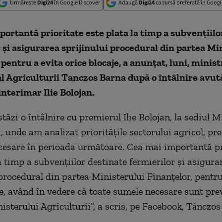
Urmărește
Digi24
în Google Discover
Adaugă
Digi24
ca sursă preferată în Googl
ortantă prioritate este plata la timp a subvenţiilo
 şi asigurarea sprijinului procedural din partea Mi
 pentru a evita orice blocaje, a anunţat, luni, minist
l Agriculturii Tanczos Barna după o întâlnire avut
nterimar Ilie Bolojan.
ăzi o întâlnire cu premierul Ilie Bolojan, la sediul M
, unde am analizat priorităţile sectorului agricol, pr
ecesare în perioada următoare. Cea mai importantă pr
a timp a subvenţiilor destinate fermierilor şi asigura
 procedural din partea Ministerului Finanţelor, pentru
je, având în vedere că toate sumele necesare sunt pre
isterului Agriculturii”, a scris, pe Facebook, Tánczos