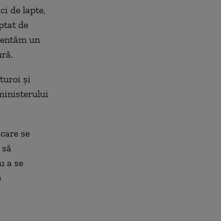
ci de lapte,
ptat de
zentăm un
ură.
turoi şi
ministerului
care se
 să
u a se
e