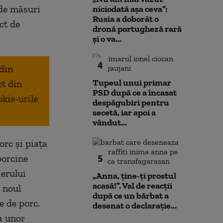
 de măsuri
niciodată așa ceva”:
Rusia a doborât o
ct de
dronă portugheză rară
și o va...
4
 din
Tupeul unui primar
ct din
PSD după ce a încasat
okie-urile
despăgubiri pentru
secetă, iar apoi a
vândut...
orc şi piaţa
5
porcine
ierului
„Anna, ţine-ţi prostul
acasă!”. Val de reacții
 noul
după ce un bărbat a
e de porc.
desenat o declarație...
a unor