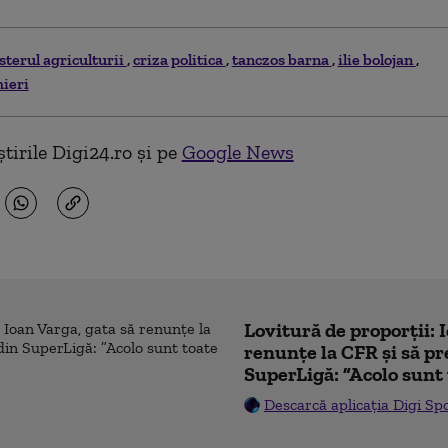
sterul agriculturii
criza politica
tanczos barna
ilie bolojan
mieri
tirile Digi24.ro și pe
Google News
Lovitură de proporții: 
renunțe la CFR și să pre
SuperLigă: ”Acolo sunt 
Descarcă aplicația Digi Sp