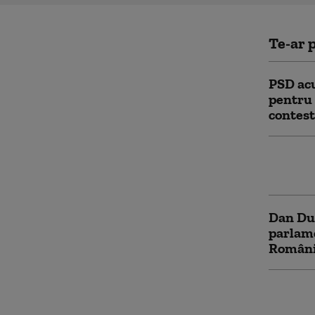
Te-ar p
PSD acu
pentru 
contest
Ce spun
declara
Dan Dun
parlame
România
Ilie Bo
ratingu