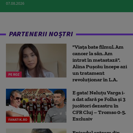
07.08.2026
PARTENERII NOȘTRI
"Viața bate filmul. Am
cancer la sân. Am
intrat în metastază".
Alina Pușcău începe azi
un tratament
PE ROZ
revoluționar în L.A.
E gata! Neluțu Varga i-
a dat afară pe Folha și 3
jucători dezastru în
CFR Cluj – Tromso 0-5.
Exclusiv
FANATIK.RO
Episodul extrem din