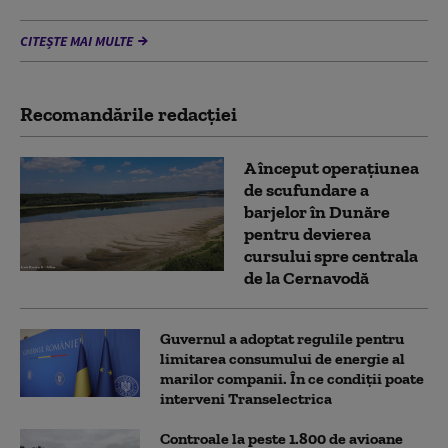
CITEȘTE MAI MULTE
Recomandările redacţiei
A început operațiunea
de scufundare a
barjelor în Dunăre
pentru devierea
cursului spre centrala
de la Cernavodă
Guvernul a adoptat regulile pentru
limitarea consumului de energie al
marilor companii. În ce condiții poate
interveni Transelectrica
Controale la peste 1.800 de avioane