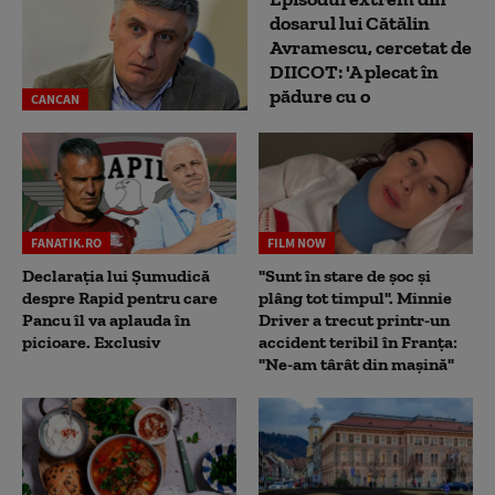
dosarul lui Cătălin
Avramescu, cercetat de
DIICOT: 'A plecat în
pădure cu o
CANCAN
FANATIK.RO
FILM NOW
Declarația lui Șumudică
"Sunt în stare de șoc și
despre Rapid pentru care
plâng tot timpul". Minnie
Pancu îl va aplauda în
Driver a trecut printr-un
picioare. Exclusiv
accident teribil în Franța:
"Ne-am târât din mașină"