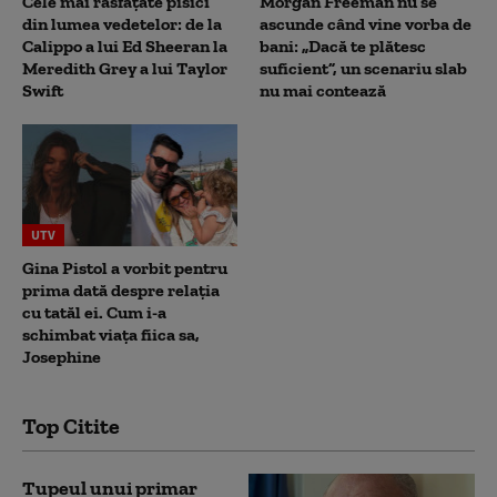
Cele mai răsfățate pisici
Morgan Freeman nu se
din lumea vedetelor: de la
ascunde când vine vorba de
Calippo a lui Ed Sheeran la
bani: „Dacă te plătesc
Meredith Grey a lui Taylor
suficient”, un scenariu slab
Swift
nu mai contează
UTV
Gina Pistol a vorbit pentru
prima dată despre relația
cu tatăl ei. Cum i-a
schimbat viața fiica sa,
Josephine
Top Citite
Tupeul unui primar