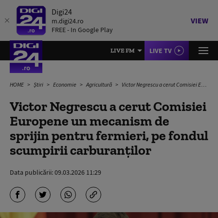
Digi24
VIEW
m.digi24.ro
FREE - In Google Play
LIVE TV
LIVE FM
HOME
Știri
Economie
Agricultură
Victor Negrescu a cerut Comisiei Europene un mecanism de sprijin pentru fermieri, pe fondul scumpirii carburanților
Victor Negrescu a cerut Comisiei
Europene un mecanism de
sprijin pentru fermieri, pe fondul
scumpirii carburanților
Data publicării:
09.03.2026 11:29