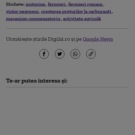
Etichete:
motorina
fermieri
fermieri romani
victor negrescu
creșterea prețurilor la carburanți
mecanism compensatoriu
activitate agricolă
Urmărește știrile Digi24.ro și pe
Google News
Te-ar putea interesa și:
Scădere ușoară a
prețului carburanților
după ce a fost plafonat
adaosul comercial.
Când e așteptată o
nouă ieftinire