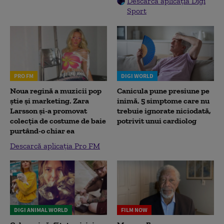
Descarcă aplicația Digi
Sport
PRO FM
DIGI WORLD
Noua regină a muzicii pop
Canicula pune presiune pe
știe și marketing. Zara
inimă. 5 simptome care nu
Larsson și-a promovat
trebuie ignorate niciodată,
colecția de costume de baie
potrivit unui cardiolog
purtând-o chiar ea
Descarcă aplicația Pro FM
DIGI ANIMAL WORLD
FILM NOW