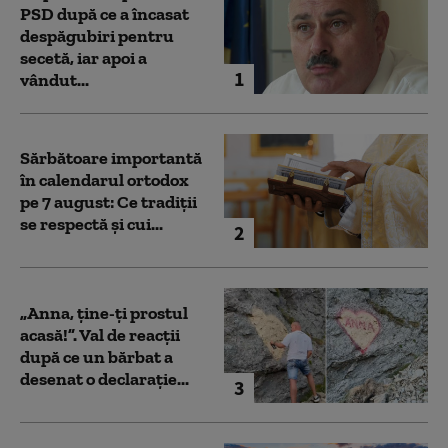
PSD după ce a încasat
despăgubiri pentru
secetă, iar apoi a
1
vândut...
Sărbătoare importantă
în calendarul ortodox
pe 7 august: Ce tradiții
se respectă și cui...
2
„Anna, ţine-ţi prostul
acasă!”. Val de reacții
după ce un bărbat a
desenat o declarație...
3