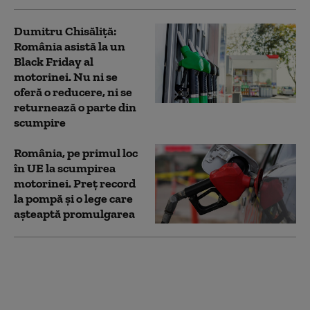
Dumitru Chisăliță:
România asistă la un
Black Friday al
motorinei. Nu ni se
oferă o reducere, ni se
returnează o parte din
scumpire
România, pe primul loc
în UE la scumpirea
motorinei. Preț record
la pompă și o lege care
așteaptă promulgarea
Camera Deputaților a
adoptat ajutorul de
stat pentru crescătorii
de suine afectați de