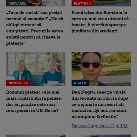
ADEVĂRUL
PLAYTECH
„Taxa de turist” sau prețul
Facultatea din România la
normal al vacanței? „Nu vă
care nu mai vrea nimeni să
obligă nimeni să
înveţe. A pierdut aproape
cumpărați. Prețurile astea
jumătate din studenţi
există pentru că cineva le
plătește”
NEWSWEEK
DIGI FM
Românii plătesc cele mai
Dan Negru, reacție virală
mari contribuții la pensie,
din vacanța în Turcia după
dar au printre cele mai
ce a ajuns la un resort all
mici pensii în UE. De ce?
inclusive: „Și noi, românii,
ne umplem farfuriile”
Descarcă aplicația Digi FM