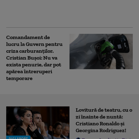
criza din Orientul
Mijlociu. Câți bani pot
primi
Comandament de
lucru la Guvern pentru
criza carburanților.
Cristian Bușoi: Nu va
exista penurie, dar pot
apărea întreruperi
temporare
Lovitură de teatru, cu o
zi înainte de nuntă:
Cristiano Ronaldo și
Georgina Rodriguez!
DIGI SPORT