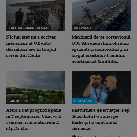
EDITIADEDIMINEATA.RO
ADEVARUL
Niciun stat nu a activat
Marinarii de pe portavionul
mecanismul UE anti-
USS Abraham Lincoln sunt
dezinformare în timpul
epuizați și demoralizați în
crizei din Ceuta
largul coastelor Iranului,
avertizează familiile...
GANDUL.RO
DIGI SPORT
ANM a dat prognoza până
Răsturnare de situație: Pep
în 7 septembrie. Cum va fi
Guardiola l-a sunat pe
vremea în următoarele 4
Rodri și l-a convins să
săptămâni
semneze