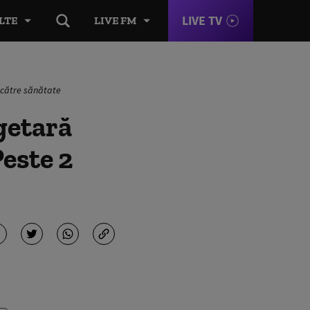
LIVE TV
LTE
LIVE FM
g către sănătate
getară
Peste 2