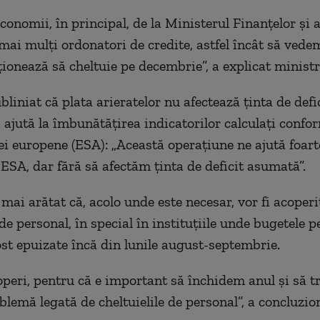
conomii, în principal, de la Ministerul Finanțelor și 
mai mulți ordonatori de credite, astfel încât să vede
ionează să cheltuie pe decembrie”, a explicat ministr
liniat că plata arieratelor nu afectează ținta de defic
 ajută la îmbunătățirea indicatorilor calculați confo
i europene (ESA): „Această operațiune ne ajută foart
e ESA, dar fără să afectăm ținta de deficit asumată”.
mai arătat că, acolo unde este necesar, vor fi acoperi
 de personal, în special în instituțiile unde bugetele 
fost epuizate încă din lunile august-septembrie.
peri, pentru că e important să închidem anul și să 
blemă legată de cheltuielile de personal”, a concluzio