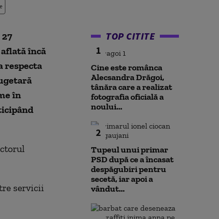
e
TOP CITITE
 27
1
aflată încă
a respecta
Cine este românca
Alecsandra Drăgoi,
bugetară
tânăra care a realizat
me în
fotografia oficială a
noului...
ticipând
2
ctorul
Tupeul unui primar
PSD după ce a încasat
despăgubiri pentru
secetă, iar apoi a
tre servicii
vândut...