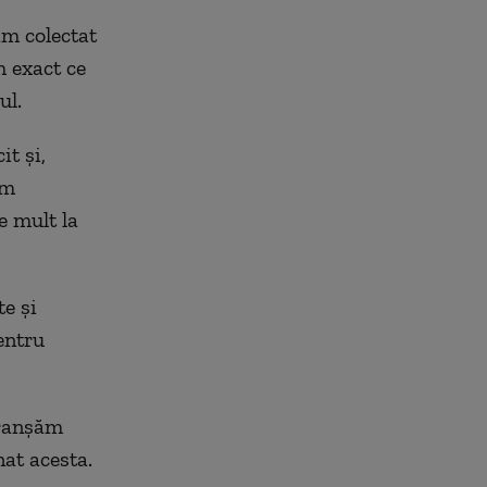
am colectat
m exact ce
ul.
it și,
rm
e mult la
te și
pentru
tranșăm
nat acesta.