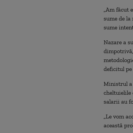
„Am făcut e
sume de la 
sume intenț
Nazare a sub
dimpotrivă,
metodologie
deficitul p
Ministrul a 
cheltuielile
salarii au 
„Le vom aco
această pro