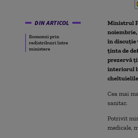
DIN ARTICOL
Ministrul F
noiembrie, 
Economii prin
în discuție
redistribuiri între
ministere
ținta de de
prezervă ți
interiorul 
cheltuielil
Cea mai mar
sanitar.
Potrivit min
medicale, m