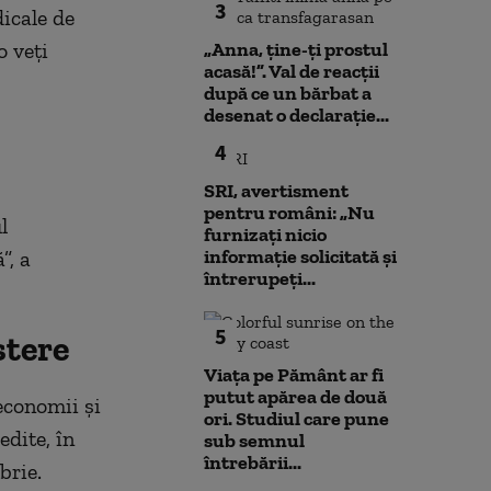
3
icale de
o veți
„Anna, ţine-ţi prostul
acasă!”. Val de reacții
după ce un bărbat a
desenat o declarație...
4
SRI, avertisment
pentru români: „Nu
l
furnizați nicio
informație solicitată și
”, a
întrerupeți...
5
stere
Viața pe Pământ ar fi
putut apărea de două
 economii și
ori. Studiul care pune
edite, în
sub semnul
întrebării...
brie.