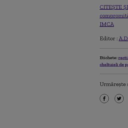
CITEȘTE ȘI:
compromită 
IMCA
Editor :
A.D
Etichete:
rect
cheltuieli de 
Urmărește ș