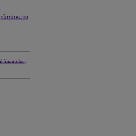
ă
 eliminarea
l finantelor