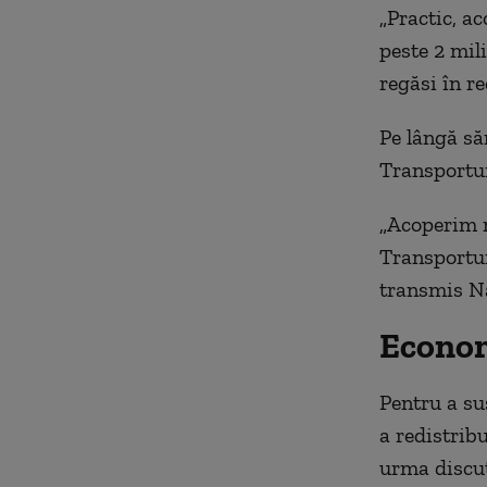
„Practic, a
peste 2 mil
regăsi în re
Pe lângă să
Transporturi
„Acoperim n
Transportur
transmis N
Economi
Pentru a su
a redistribu
urma discuț