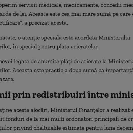
coperim servicii medicale, medicamente, concedii med
iarde de lei. Aceasta este cea mai mare sumă pe care 
ctificare”, a precizat acesta.
nătate, o atenție specială este acordată Ministerului
lor, în special pentru plata arieratelor.
evoi legate de anumite plăți de arierate la Ministeru
ilor. Aceasta este practic a doua sumă ca importanță
azare.
i prin redistribuiri între mini
sține aceste alocări, Ministerul Finanțelor a realizat
it fonduri de la mai mulți ordonatori principali de cr
iilor privind cheltuielile estimate pentru luna decem