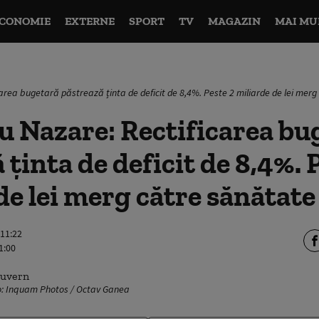
CONOMIE
EXTERNE
SPORT
TV
MAGAZIN
MAI MU
area bugetară păstrează ținta de deficit de 8,4%. Peste 2 miliarde de lei mer
 Nazare: Rectificarea bu
 ținta de deficit de 8,4%. 
de lei merg către sănătate
 11:22
1:00
o: Inquam Photos / Octav Ganea