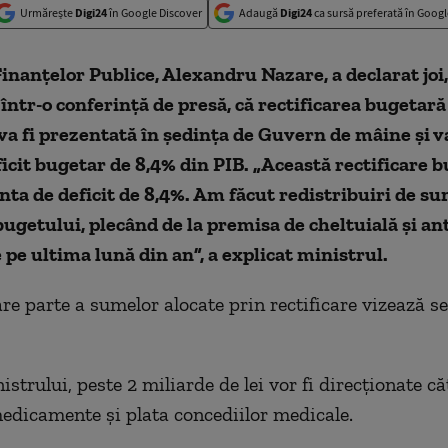
Urmărește
Digi24
în Google Discover
Adaugă
Digi24
ca sursă preferată în Googl
inanțelor Publice, Alexandru Nazare, a declarat joi,
într-o conferință de presă, că rectificarea bugetară 
 va fi prezentată în ședința de Guvern de mâine și v
ficit bugetar de 8,4% din PIB. „Această rectificare 
nta de deficit de 8,4%. Am făcut redistribuiri de su
bugetului, plecând de la premisa de cheltuială și an
e pe ultima lună din an”, a explicat ministrul.
e parte a sumelor alocate prin rectificare vizează se
istrului, peste 2 miliarde de lei vor fi direcționate că
edicamente și plata concediilor medicale.