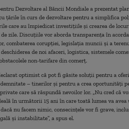
entru Dezvoltare al Băncii Mondiale a prezentat pla
u ţările în curs de dezvoltare pentru a simplifica poli
ile care au împiedicat investiţiile şi crearea de locu
 de zile. Discuţiile vor aborda transparenţa în acord
or, combaterea corupţiei, legislaţia muncii şi a terenu
n deschiderea de noi afaceri, logistica, sistemele come
 obstacolele non-tarifare din comerţ.
clarat optimist că pot fi găsite soluţii pentru a oferi
demnitate – tinerilor şi pentru a crea oportunităţi p
private care să răspundă nevoilor lor. „Nu cred că v
deală în următorii 15 ani în care toată lumea va avea 
dacă nu facem nimic, consecinţele vor fi grave, inclu
gală şi instabilitate”, a spus el.