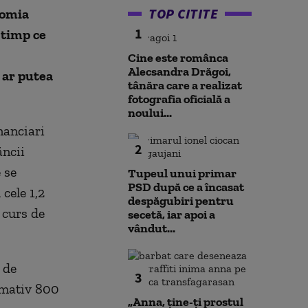
TOP CITITE
nomia
1
 timp ce
Cine este românca
Alecsandra Drăgoi,
 ar putea
tânăra care a realizat
fotografia oficială a
noului...
nanciari
2
ăncii
 se
Tupeul unui primar
PSD după ce a încasat
cele 1,2
despăgubiri pentru
 curs de
secetă, iar apoi a
vândut...
 de
3
ximativ 800
„Anna, ţine-ţi prostul