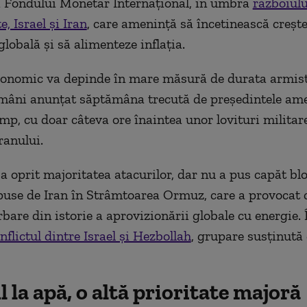
 Fondului Monetar Internaţional, în umbra
războiulu
e, Israel şi Iran
, care ameninţă să încetinească creşt
lobală şi să alimenteze inflaţia.
onomic va depinde în mare măsură de durata armisti
mâni anunţat săptămâna trecută de preşedintele am
p, cu doar câteva ore înaintea unor lovituri milita
ranului.
 a oprit majoritatea atacurilor, dar nu a pus capăt bl
puse de Iran în Strâmtoarea Ormuz, care a provocat 
are din istorie a aprovizionării globale cu energie. Î
flictul dintre Israel şi Hezbollah
, grupare susţinută 
 la apă, o altă prioritate majoră