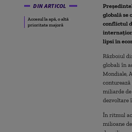
DIN ARTICOL
Președinte
globală se 
Accesul la apă, o altă
conflictul 
prioritate majoră
internațion
lipsi în ec
Războiul din
globali în 
Mondiale, A
conturează l
miliarde de 
dezvoltare 
În ritmul a
milioane de