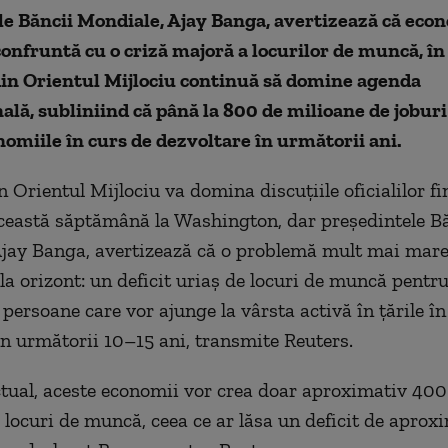
le Băncii Mondiale, Ajay Banga, avertizează că eco
confruntă cu o criză majoră a locurilor de muncă, în
din Orientul Mijlociu continuă să domine agenda
ală, subliniind că până la 800 de milioane de joburi
onomiile în curs de dezvoltare în următorii ani.
 Orientul Mijlociu va domina discuţiile oficialilor fi
această săptămână la Washington, dar preşedintele B
jay Banga, avertizează că o problemă mult mai mare
a orizont: un deficit uriaş de locuri de muncă pentru 
persoane care vor ajunge la vârsta activă în ţările în
în următorii 10–15 ani, transmite Reuters.
ctual, aceste economii vor crea doar aproximativ 400
 locuri de muncă, ceea ce ar lăsa un deficit de apro