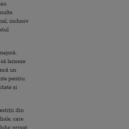
rau
multe
al, inclusiv
atul
 majoră.
să lanseze
încă un
nte pentru
itate şi
stiţii din
iale, care
lului privat