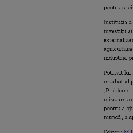
pentru proi
Instituţia a
investiţii 
externalizar
agricultura
industria p
Potrivit lu
imediat al p
„Problema e
mişcare un 
pentru a aj
muncă”, a s
Editor :
M.I