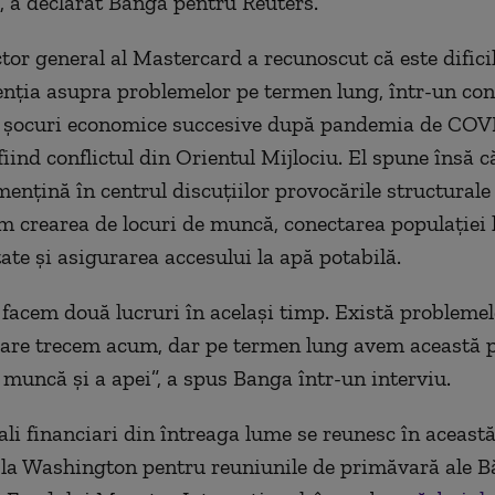
, a declarat Banga pentru Reuters.
ctor general al Mastercard a recunoscut că este dificil
nţia asupra problemelor pe termen lung, într-un con
 şocuri economice succesive după pandemia de COVI
iind conflictul din Orientul Mijlociu. El spune însă c
menţină în centrul discuţiilor provocările structural
m crearea de locuri de muncă, conectarea populaţiei l
tate şi asigurarea accesului la apă potabilă.
 facem două lucruri în acelaşi timp. Există probleme
care trecem acum, dar pe termen lung avem această 
e muncă şi a apei”, a spus Banga într-un interviu.
iali financiari din întreaga lume se reunesc în aceast
a Washington pentru reuniunile de primăvară ale B