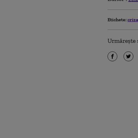
Etichete:
criz
Urmărește ș