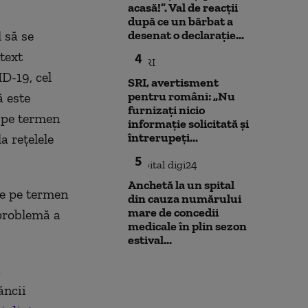
acasă!”. Val de reacții
după ce un bărbat a
 să se
desenat o declarație...
text
4
D-19, cel
SRI, avertisment
pentru români: „Nu
ă este
furnizați nicio
e pe termen
informație solicitată și
întrerupeți...
a reţelele
5
Anchetă la un spital
le pe termen
din cauza numărului
mare de concedii
problemă a
medicale în plin sezon
estival...
ă
ăncii