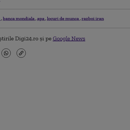
a
banca mondiala
apa
locuri de munca
razboi iran
tirile Digi24.ro și pe
Google News