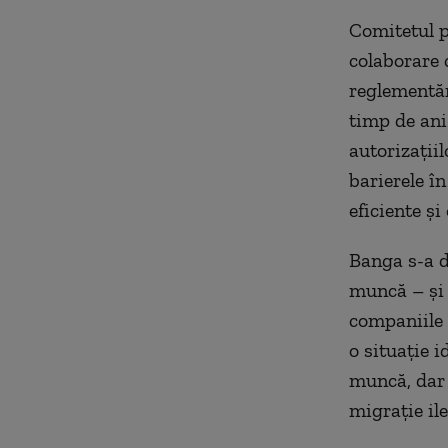
Comitetul p
colaborare c
reglementăr
timp de ani
autorizaţiil
barierele î
eficiente şi
Banga s-a de
muncă – şi 
companiile 
o situaţie i
muncă, dar 
migraţie ile