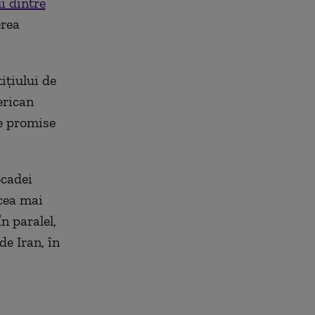
i dintre
erea
ţiului de
erican
re promise
ocadei
cea mai
n paralel,
de Iran, în