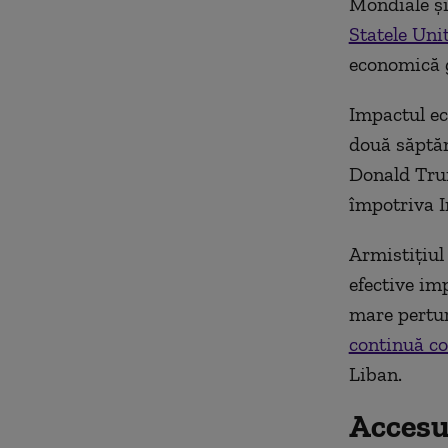
Mondiale şi
Statele Unit
economică g
Impactul ec
două săptă
Donald Trum
împotriva I
Armistiţiul
efective im
mare perturb
continuă con
Liban.
Accesul