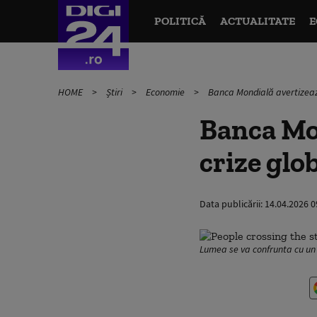
POLITICĂ
ACTUALITATE
E
HOME
Știri
Economie
Banca Mondială avertizează
Banca Mo
crize glo
Data publicării:
14.04.2026 0
Lumea se va confrunta cu un 