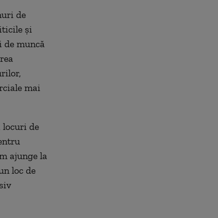
nuri de
ticile şi
ri de muncă
area
rilor,
rciale mai
 locuri de
entru
om ajunge la
un loc de
siv