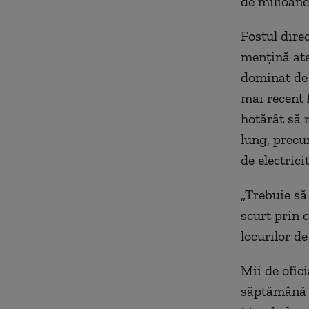
de milioane
Fostul dire
menţină ate
dominat de
mai recent f
hotărât să 
lung, precu
de electrici
„Trebuie să
scurt prin 
locurilor d
Mii de ofic
săptămână l