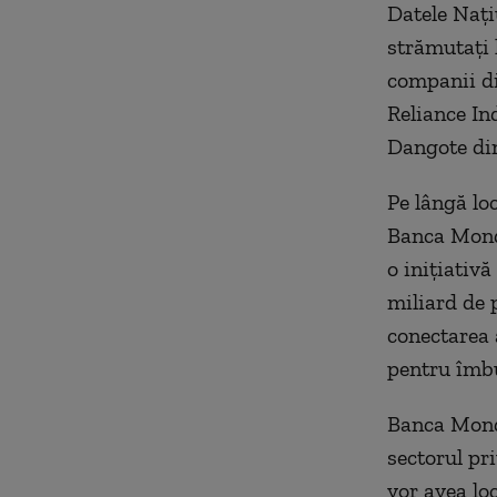
Datele Naţi
strămutaţi 
companii di
Reliance In
Dangote din
Pe lângă loc
Banca Mondi
o iniţiativ
miliard de 
conectarea 
pentru îmbu
Banca Mondi
sectorul pr
vor avea lo