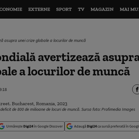
CONOMIE
EXTERNE
SPORT
TV
MAGAZIN
MAI MU
 asupra unei crize globale a locurilor de muncă
ndială avertizează asupra
bale a locurilor de muncă
9:18
deficit de 800 de milioane de locuri de muncă. Sursa foto: Profimedia Images
Urmărește
Digi24
în Google Discover
Adaugă
Digi24
ca sursă preferată în Googl