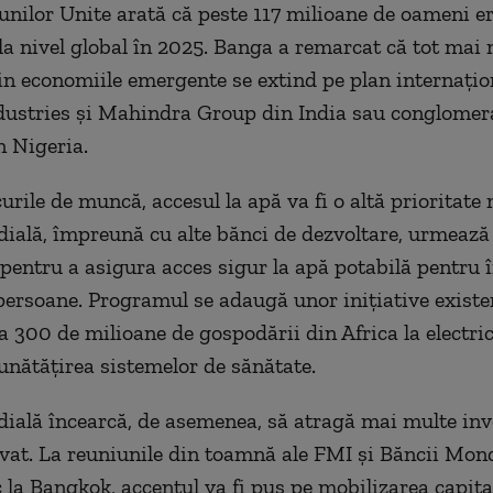
unilor Unite arată că peste 117 milioane de oameni e
la nivel global în 2025. Banga a remarcat că tot mai 
n economiile emergente se extind pe plan internaţion
dustries şi Mahindra Group din India sau conglomer
 Nigeria.
urile de muncă, accesul la apă va fi o altă prioritate
ală, împreună cu alte bănci de dezvoltare, urmează 
ă pentru a asigura acces sigur la apă potabilă pentru 
persoane. Programul se adaugă unor iniţiative existe
a 300 de milioane de gospodării din Africa la electric
nătăţirea sistemelor de sănătate.
ală încearcă, de asemenea, să atragă mai multe inve
ivat. La reuniunile din toamnă ale FMI şi Băncii Mond
c la Bangkok, accentul va fi pus pe mobilizarea capita