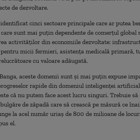
ecte de dezvoltare.
 identificat cinci sectoare principale care ar putea be
şi care sunt mai puţin dependente de comerţul global 
ea activităţilor din economiile dezvoltate: infrastruc
 pentru micii fermieri, asistenţa medicală primară, t
relucrătoare cu valoare adăugată.
i Banga, aceste domenii sunt şi mai puţin expuse imp
rogreselor rapide din domeniul inteligenţei artificial
ste că nu putem face acest lucru singuri. Trebuie s
bulgăre de zăpadă care să crească pe măsură ce înai
unge la acel număr uriaş de 800 de milioane de locur
pus el.
.