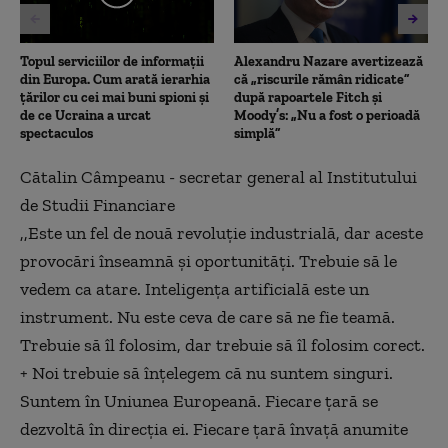
Topul serviciilor de informații
Alexandru Nazare avertizează
din Europa. Cum arată ierarhia
că „riscurile rămân ridicate”
țărilor cu cei mai buni spioni și
după rapoartele Fitch și
de ce Ucraina a urcat
Moody’s: „Nu a fost o perioadă
spectaculos
simplă”
⁠Cătalin Câmpeanu - secretar general al Institutului
de Studii Financiare
,,Este un fel de nouă revoluție industrială, dar aceste
provocări înseamnă și oportunități. Trebuie să le
vedem ca atare. Inteligența artificială este un
instrument. Nu este ceva de care să ne fie teamă.
Trebuie să îl folosim, dar trebuie să îl folosim corect.
+ Noi trebuie să înțelegem că nu suntem singuri.
Suntem în Uniunea Europeană. Fiecare țară se
dezvoltă în direcția ei. Fiecare țară învață anumite