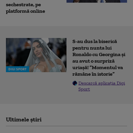
sechestrate, pe
platformă online
S-au dus la biserică
pentru nunta lui
Ronaldo cu Georgina și
au avut o surpriză
uriașă! ”Momentul va
DIGI SPORT
rămâne în istorie”
Descarcă aplicația Digi
Sport
Ultimele știri