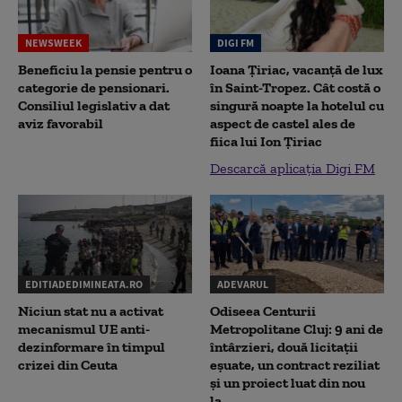
NEWSWEEK
DIGI FM
Beneficiu la pensie pentru o
Ioana Țiriac, vacanță de lux
categorie de pensionari.
în Saint-Tropez. Cât costă o
Consiliul legislativ a dat
singură noapte la hotelul cu
aviz favorabil
aspect de castel ales de
fiica lui Ion Țiriac
Descarcă aplicația Digi FM
EDITIADEDIMINEATA.RO
ADEVARUL
Niciun stat nu a activat
Odiseea Centurii
mecanismul UE anti-
Metropolitane Cluj: 9 ani de
dezinformare în timpul
întârzieri, două licitații
crizei din Ceuta
eșuate, un contract reziliat
și un proiect luat din nou
la...