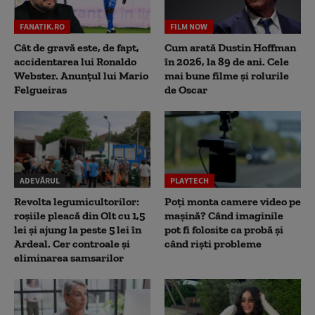
FANATIK.RO
FILM NOW
Cât de gravă este, de fapt,
Cum arată Dustin Hoffman
accidentarea lui Ronaldo
în 2026, la 89 de ani. Cele
Webster. Anunțul lui Mario
mai bune filme și rolurile
Felgueiras
de Oscar
ADEVĂRUL
PLAYTECH
Revolta legumicultorilor:
Poți monta camere video pe
roșiile pleacă din Olt cu 1,5
mașină? Când imaginile
lei și ajung la peste 5 lei în
pot fi folosite ca probă și
Ardeal. Cer controale și
când riști probleme
eliminarea samsarilor