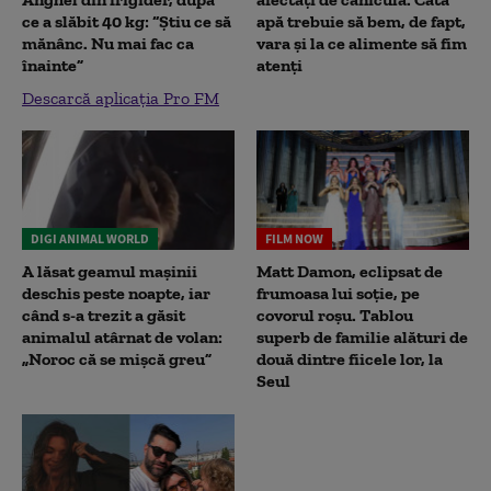
ce a slăbit 40 kg: “Știu ce să
apă trebuie să bem, de fapt,
mănânc. Nu mai fac ca
vara și la ce alimente să fim
înainte”
atenți
Descarcă aplicația Pro FM
DIGI ANIMAL WORLD
FILM NOW
A lăsat geamul mașinii
Matt Damon, eclipsat de
deschis peste noapte, iar
frumoasa lui soție, pe
când s-a trezit a găsit
covorul roșu. Tablou
animalul atârnat de volan:
superb de familie alături de
„Noroc că se mișcă greu”
două dintre fiicele lor, la
Seul