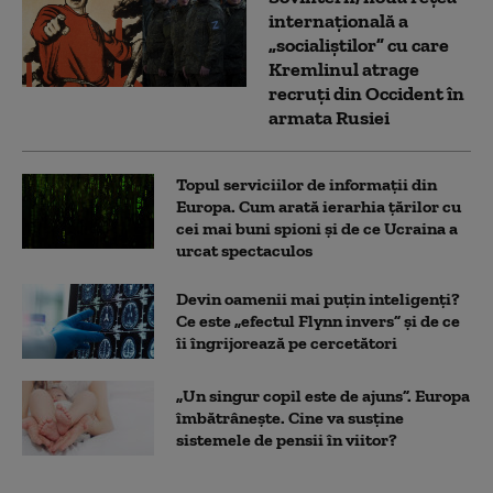
internațională a
„socialiștilor” cu care
Kremlinul atrage
recruți din Occident în
armata Rusiei
Topul serviciilor de informații din
Europa. Cum arată ierarhia țărilor cu
cei mai buni spioni și de ce Ucraina a
urcat spectaculos
Devin oamenii mai puțin inteligenți?
Ce este „efectul Flynn invers” și de ce
îi îngrijorează pe cercetători
„Un singur copil este de ajuns”. Europa
îmbătrânește. Cine va susține
sistemele de pensii în viitor?