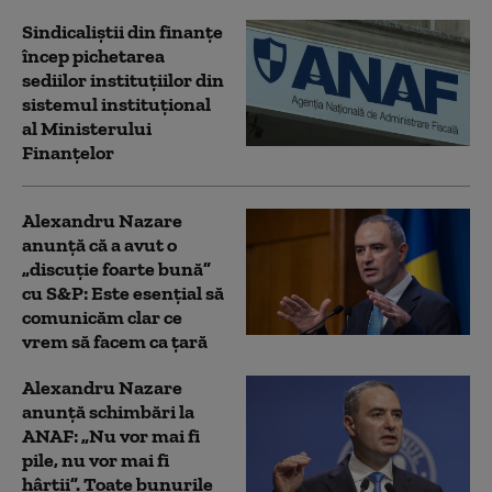
Sindicaliştii din finanţe
încep pichetarea
sediilor instituţiilor din
sistemul instituţional
al Ministerului
Finanţelor
Alexandru Nazare
anunţă că a avut o
„discuţie foarte bună”
cu S&P: Este esenţial să
comunicăm clar ce
vrem să facem ca ţară
Alexandru Nazare
anunță schimbări la
ANAF: „Nu vor mai fi
pile, nu vor mai fi
hârtii”. Toate bunurile