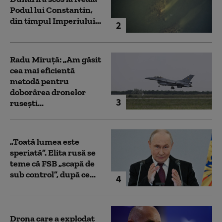
Podul lui Constantin,
din timpul Imperiului...
2
Radu Miruță: „Am găsit
cea mai eficientă
metodă pentru
doborârea dronelor
3
rusești...
„Toată lumea este
speriată”. Elita rusă se
teme că FSB „scapă de
sub control”, după ce...
4
Drona care a explodat