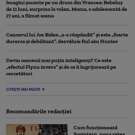
Imagini șocante pe un drum din Vrancea: Bebeluș
de 11 luni, surprins la volan. Mama, o adolescentă de
17 ani, a filmat scena
Cancerul lui Joe Biden „s-a răspândit” şi este „foarte
dureros și debilitant”, dezvăluie fiul său Hunter
Devin oamenii mai puțin inteligenți? Ce este
„efectul Flynn invers” și de ce îi îngrijorează pe
cercetători
CITEȘTE MAI MULTE
Recomandările redacţiei
Cum funcționează
Sovintern, noua rețea