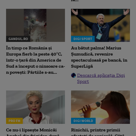
GANDUL.RO
DIGI SPORT
În timp ce România și
Au bătut palma! Marius
Europa fierb la peste 40°C,
Șumudică, revenire
într-o țară din America de
spectaculoasă pe bancă, în
Sud a început o ninsoare ca-
SuperLigă
n povești: Pârtiile s-au...
Descarcă aplicația Digi
Sport
PRO FM
DIGI WORLD
Ce nu-i lipsește Monicăi
Rinichii, printre primii
Anghel din frigider, după
afectați de caniculă. Câtă