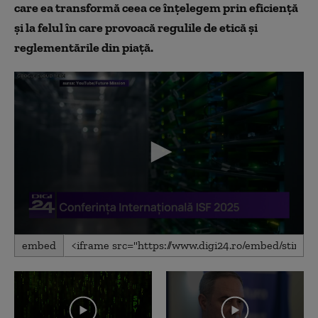
care ea transformă ceea ce înțelegem prin eficiență
și la felul în care provoacă regulile de etică și
reglementările din piață.
0
embed
seconds
of
2
minutes,
33
seconds