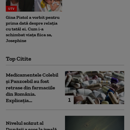
UTV
Gina Pistol a vorbit pentru
prima dată despre relația
cu tatăl ei. Cum i-a
schimbat viața fiica sa,
Josephine
Top Citite
Medicamentele Colebil
și Panzcebil au fost
retrase din farmaciile
din România.
1
Explicația...
Nivelul scăzut al
Dunării a scos la iveală