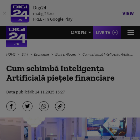
Digi24
VIEW
m.digi24.ro
FREE - In Google Play
LIVE TV
LIVE FM
HOME
Știri
Economie
Bani și Afaceri
Cum schimbă Inteligența Artificială piețele financiare
Cum schimbă Inteligența
Artificială piețele financiare
Data publicării:
14.11.2025 15:27