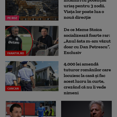
uriaș pentru 3 zodii.
Viața lor poate lua o
nouă direcție
PE ROZ
De ce Meme Stoica
socializează foarte rar:
„Anul ăsta m-am văzut
doar cu Dan Petrescu”.
Exclusiv
FANATIK.RO
4.000 lei amendă
tuturor românilor care
locuiesc la casă și fac
acest lucru în curte,
crezând că nu îi vede
CANCAN
nimeni