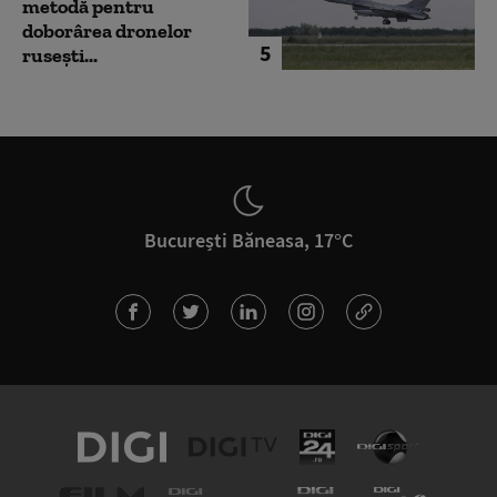
metodă pentru
doborârea dronelor
5
rusești...
București Băneasa, 17°C