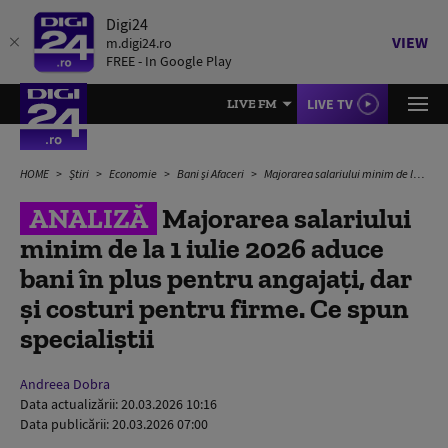
Digi24
VIEW
m.digi24.ro
FREE - In Google Play
LIVE TV
LIVE FM
HOME
Știri
Economie
Bani și Afaceri
Majorarea salariului minim de la 1 iulie 2026 aduce bani în plus pentru angajați, dar și costuri pentru firme. Ce spun specialiștii
ANALIZĂ
Majorarea salariului
minim de la 1 iulie 2026 aduce
bani în plus pentru angajați, dar
și costuri pentru firme. Ce spun
specialiștii
Andreea Dobra
Data actualizării:
20.03.2026 10:16
Data publicării:
20.03.2026 07:00