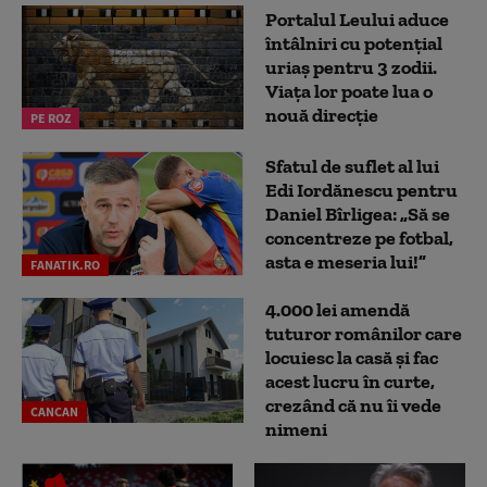
Portalul Leului aduce
întâlniri cu potențial
uriaș pentru 3 zodii.
Viața lor poate lua o
nouă direcție
PE ROZ
Sfatul de suflet al lui
Edi Iordănescu pentru
Daniel Bîrligea: „Să se
concentreze pe fotbal,
asta e meseria lui!”
FANATIK.RO
4.000 lei amendă
tuturor românilor care
locuiesc la casă și fac
acest lucru în curte,
crezând că nu îi vede
CANCAN
nimeni