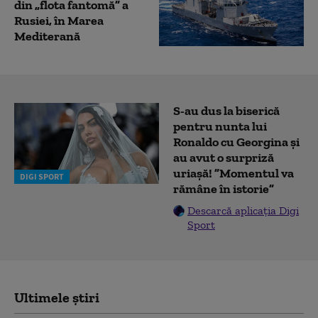
din „flota fantomă” a
Rusiei, în Marea
Mediterană
S-au dus la biserică
pentru nunta lui
Ronaldo cu Georgina și
au avut o surpriză
uriașă! ”Momentul va
DIGI SPORT
rămâne în istorie”
Descarcă aplicația Digi
Sport
Ultimele știri