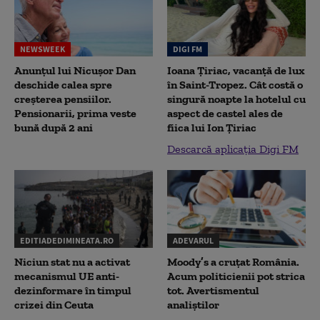
NEWSWEEK
DIGI FM
Anunțul lui Nicușor Dan
Ioana Țiriac, vacanță de lux
deschide calea spre
în Saint-Tropez. Cât costă o
creșterea pensiilor.
singură noapte la hotelul cu
Pensionarii, prima veste
aspect de castel ales de
bună după 2 ani
fiica lui Ion Țiriac
Descarcă aplicația Digi FM
EDITIADEDIMINEATA.RO
ADEVARUL
Niciun stat nu a activat
Moody’s a cruțat România.
mecanismul UE anti-
Acum politicienii pot strica
dezinformare în timpul
tot. Avertismentul
crizei din Ceuta
analiștilor