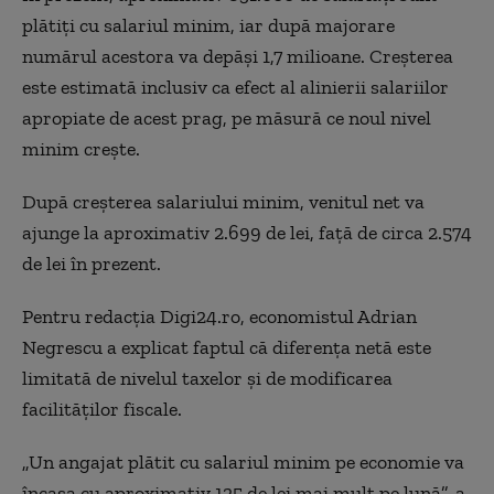
plătiți cu salariul minim, iar după majorare
numărul acestora va depăși 1,7 milioane. Creșterea
este estimată inclusiv ca efect al alinierii salariilor
apropiate de acest prag, pe măsură ce noul nivel
minim crește.
După creșterea salariului minim, venitul net va
ajunge la aproximativ 2.699 de lei, față de circa 2.574
de lei în prezent.
Pentru redacția Digi24.ro, economistul Adrian
Negrescu a explicat faptul că diferența netă este
limitată de nivelul taxelor și de modificarea
facilităților fiscale.
„Un angajat plătit cu salariul minim pe economie va
încasa cu aproximativ 125 de lei mai mult pe lună”, a