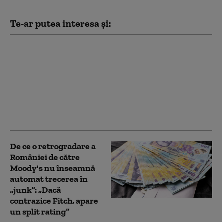
Te-ar putea interesa și:
România scapă de
ratingul „junk” la
limită, dar cu
consecinţe. Adrian
Negrescu: „Era
scenariul de bază, nu
am câștigat nimic”
De ce o retrogradare a
României de către
Moody's nu înseamnă
automat trecerea în
„junk”: „Dacă
contrazice Fitch, apare
un split rating”