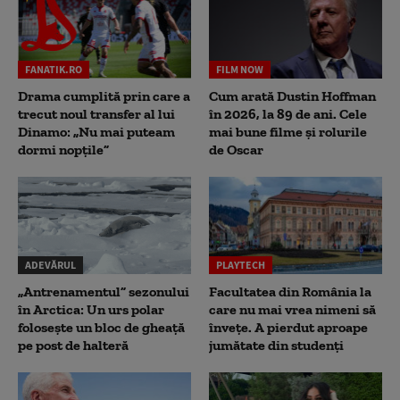
FANATIK.RO
FILM NOW
Drama cumplită prin care a
Cum arată Dustin Hoffman
trecut noul transfer al lui
în 2026, la 89 de ani. Cele
Dinamo: „Nu mai puteam
mai bune filme și rolurile
dormi nopțile”
de Oscar
ADEVĂRUL
PLAYTECH
„Antrenamentul” sezonului
Facultatea din România la
în Arctica: Un urs polar
care nu mai vrea nimeni să
folosește un bloc de gheață
înveţe. A pierdut aproape
pe post de halteră
jumătate din studenţi