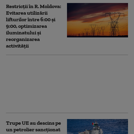
Restricții în R. Moldova:
Evitarea utilizării
lifturilor între 6:00 şi
9:00, optimizarea
iluminatului şi
reorganizarea
activităţii
Franța își pune
companiile strategice
sub o protecție mai
strictă. Statul extinde
dreptul de control
asupra investițiilor din
afara UE
Trupe UE au descins pe
un petrolier sancţionat