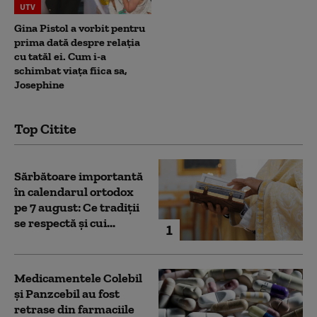
UTV
Gina Pistol a vorbit pentru
prima dată despre relația
cu tatăl ei. Cum i-a
schimbat viața fiica sa,
Josephine
Top Citite
Sărbătoare importantă
în calendarul ortodox
pe 7 august: Ce tradiții
se respectă și cui...
1
Medicamentele Colebil
și Panzcebil au fost
retrase din farmaciile