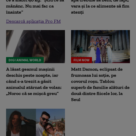
mănânc. Nu mai fac ca
vara și la ce alimente să fim
înainte”
atenți
Descarcă aplicația Pro FM
DIGI ANIMAL WORLD
FILM NOW
A lăsat geamul mașinii
Matt Damon, eclipsat de
deschis peste noapte, iar
frumoasa lui soție, pe
când s-a trezit a găsit
covorul roșu. Tablou
animalul atârnat de volan:
superb de familie alături de
„Noroc că se mișcă greu”
două dintre fiicele lor, la
Seul