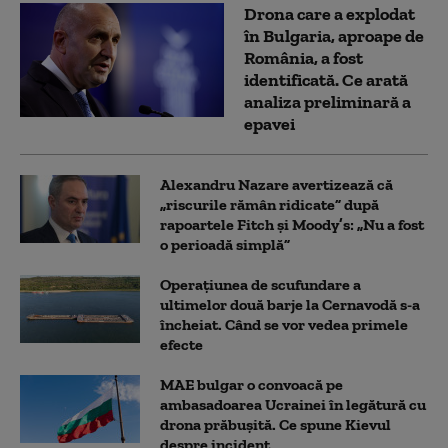
Drona care a explodat
în Bulgaria, aproape de
România, a fost
identificată. Ce arată
analiza preliminară a
epavei
Alexandru Nazare avertizează că
„riscurile rămân ridicate” după
rapoartele Fitch și Moody’s: „Nu a fost
o perioadă simplă”
Operațiunea de scufundare a
ultimelor două barje la Cernavodă s-a
încheiat. Când se vor vedea primele
efecte
MAE bulgar o convoacă pe
ambasadoarea Ucrainei în legătură cu
drona prăbuşită. Ce spune Kievul
despre incident