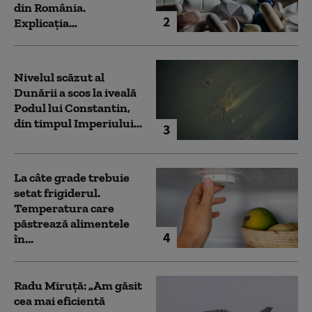
din România.
2
Explicația...
Nivelul scăzut al
Dunării a scos la iveală
Podul lui Constantin,
din timpul Imperiului...
3
La câte grade trebuie
setat frigiderul.
Temperatura care
păstrează alimentele
4
în...
Radu Miruță: „Am găsit
cea mai eficientă