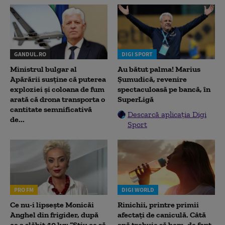
GANDUL.RO
DIGI SPORT
Ministrul bulgar al
Au bătut palma! Marius
Apărării susține că puterea
Șumudică, revenire
exploziei și coloana de fum
spectaculoasă pe bancă, în
arată că drona transporta o
SuperLigă
cantitate semnificativă
Descarcă aplicația Digi
de...
Sport
PRO FM
DIGI WORLD
Ce nu-i lipsește Monicăi
Rinichii, printre primii
Anghel din frigider, după
afectați de caniculă. Câtă
ce a slăbit 40 kg: “Știu ce să
apă trebuie să bem, de fapt,