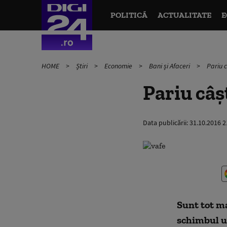
POLITICĂ
ACTUALITATE
E
HOME
Știri
Economie
Bani și Afaceri
Pariu 
Pariu câș
Data publicării:
31.10.2016 2
Sunt tot ma
schimbul un