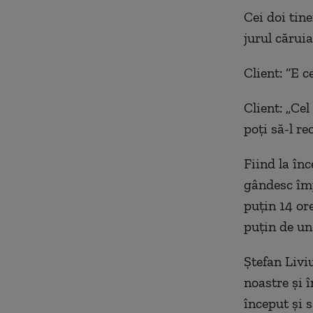
Cei doi tin
jurul căruia
Client: “E
ce
Client:
„
C
el
poți să-l re
Fiind la înc
gândesc împ
puţin 14 or
puţin de un
Ștefan Livi
noastre și î
început și s