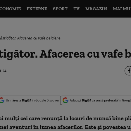
CONOMIE
EXTERNE
SPORT
TV
MAGAZIN
MAI MU
câștigător. Afacerea cu vafe belgiene
tigător. Afacerea cu vafe 
1:24
Urmărește
Digi24
în Google Discover
Adaugă
Digi24
ca sursă preferată în Googl
i mulţi cei care renunţă la locuri de muncă bine plă
ei aventuri în lumea afacerilor. Este şi povestea 