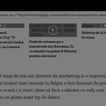
me
cazul
Bebeluș de 11 l
 Cluj: "O
la volan
Pistă de avioane pe o
e social media.
autostradă din România. În
I, se creează
ce situații va putea fi folosită
pentru aterizare
st timp de trei ani director de marketing la o import
n timpul unei vacanţe în Belgia a fost fascinat de gus
 acasă i-a venit ideea să facă o afacere cu vafe, mai 
nu se găsea acest tip de desert.