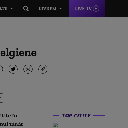
LIVE TV
LTE
LIVE FM
belgiene
e
TOP CITITE
tite în
unui tânăr