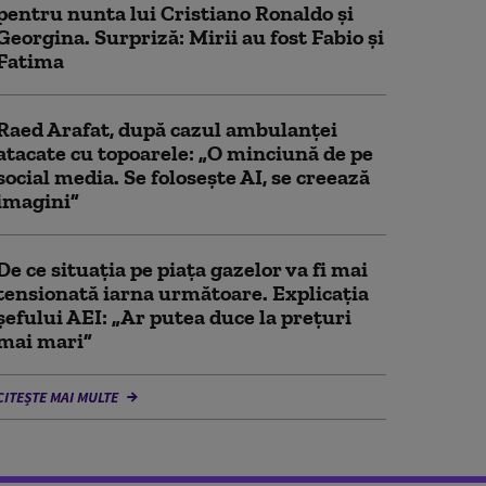
pentru nunta lui Cristiano Ronaldo şi
Georgina. Surpriză: Mirii au fost Fabio şi
Fatima
Raed Arafat, după cazul ambulanței
atacate cu topoarele: „O minciună de pe
social media. Se folosește AI, se creează
imagini”
De ce situaţia pe piaţa gazelor va fi mai
tensionată iarna următoare. Explicația
șefului AEI: „Ar putea duce la preţuri
mai mari”
CITEȘTE MAI MULTE