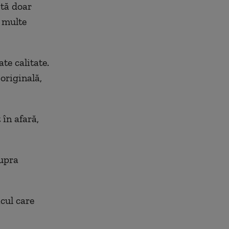
tă doar
 multe
te calitate.
originală,
 în afară,
supra
icul care