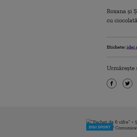
Roxana şi Şt
cu ciocolat
Etichete:
idei 
Urmărește ș
DIGI SPORT