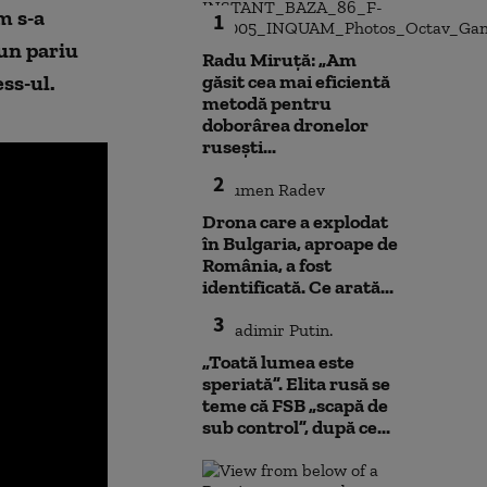
m s-a
1
 un pariu
Radu Miruță: „Am
ss-ul.
găsit cea mai eficientă
metodă pentru
doborârea dronelor
rusești...
2
Drona care a explodat
în Bulgaria, aproape de
România, a fost
identificată. Ce arată...
3
„Toată lumea este
speriată”. Elita rusă se
teme că FSB „scapă de
sub control”, după ce...