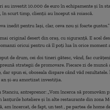
eri au investit 10.000 de euro în echipamente şi în st
, în scurt timp, clienţii au început să roiască.
va inedit pentru Iași, clar, ceva nou și foarte gustos.”
 mai original desert din oraș, cu siguranță.
E
acel des
comanzi oricui pentru că îl poți lua în orice moment al
eput de drum, cei doi tineri gătesc, vând, fac curăţeni
reună strategii de promovare. Fiecare zi de muncă a
e, dar spun ei, oboseala dispare când văd rezultatele.
 an şi-au amortizat investiţia.
u Stanciu, antreprenor: „
V
om încerca să promovăm p
n lanțurile hoteliere și în alte restaurante din zona 
ă, am încercat, de fapt, un test , pe partea de home de