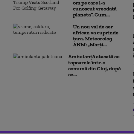
om pe care l-a
cunoscut vreodată
planeta”. Cum...
Un nou val de aer
african va cuprinde
țara. Meteorolog
ANM: „Marți...
Ambulanţă atacată cu
topoarele într-o
comună din Cluj, după
ce...