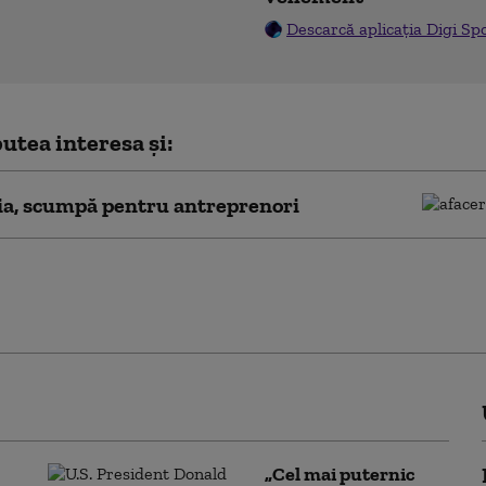
Descarcă aplicația Digi Sp
utea interesa și:
a, scumpă pentru antreprenori
ntru tineri. Cele mai bune 100
 de afaceri vor primi finanțare
tea UE
„Cel mai puternic