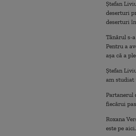
Ștefan Livi
deserturi p
deserturi în
Tânărul s-a
Pentru a a
aşa că a ple
Ștefan Liviu
am studiat u
Partanerul d
fiecărui pas
Roxana Verș
este pe aic
i