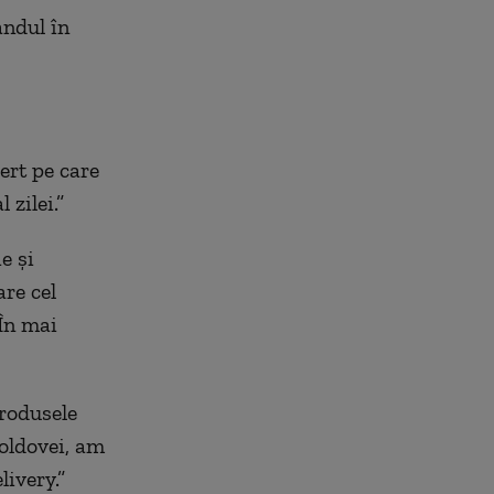
andul în
ert pe care
 zilei.”
e şi
re cel
 În mai
rodusele
Moldovei, am
livery.”