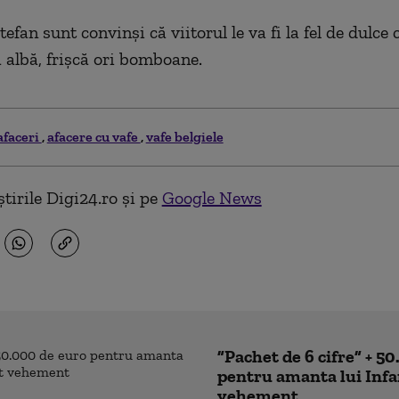
efan sunt convinşi că viitorul le va fi la fel de dulce 
ă albă, frişcă ori bomboane.
afaceri
afacere cu vafe
vafe belgiele
tirile Digi24.ro și pe
Google News
”Pachet de 6 cifre” + 5
pentru amanta lui Inf
vehement