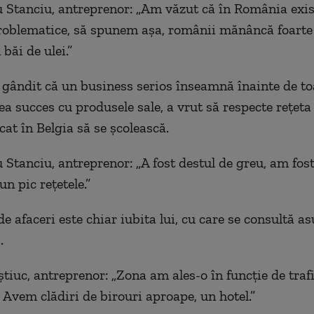
u Stanciu, antreprenor: „
A
m văzut că în România exis
roblematice, să spunem așa, românii mănâncă foarte
 băi de ulei.”
 gândit că un business serios înseamnă înainte de toa
vea
succes
cu produsele sale, a vrut să respecte reţeta 
cat în Belgia să se şcolească.
 Stanciu, antreprenor: „A fost destul de greu, am fost
n pic rețetele.”
e afaceri este chiar iubita lui, cu care se consultă a
.
tiuc, antreprenor:
„Zona
am ales-o în funcție de traf
. A
vem clădiri de birouri aproape, un hotel.”