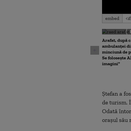
0
embed
seconds
of
0
seconds
Volu
90%
Arafat, după 
ambulanței din
minciună de p
Se folosește A
imagini"
Ştefan a fo
de turism. Î
Odată întors
oraşul său 