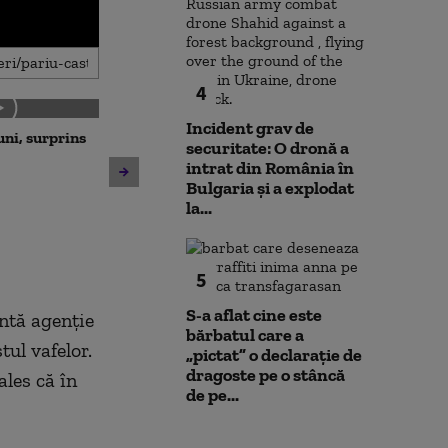
4
Incident grav de
uni, surprins
Cum va fi vremea în
securitate: O dronă a
următoarele zile
intrat din România în
Bulgaria şi a explodat
Unitatea 2 de 
la...
rămâne în func
din Dunăre a c
centimetri, în 
ore
5
S-a aflat cine este
antă agenţie
bărbatul care a
tul vafelor.
„pictat” o declarație de
dragoste pe o stâncă
ales că în
de pe...