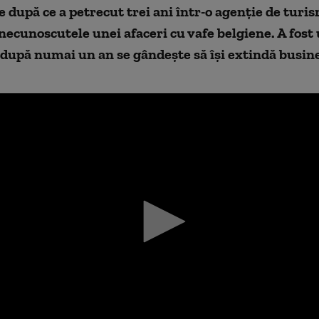
re după ce a petrecut trei ani într-o agenţie de turis
necunoscutele unei afaceri cu vafe belgiene. A fost
 după numai un an se gândeşte să îşi extindă busine