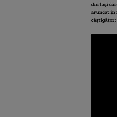
din Iaşi ca
aruncat în 
câştigător: