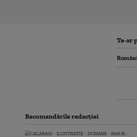
Te-ar p
Români
Bani pe
de idei
din par
Recomandările redacţiei