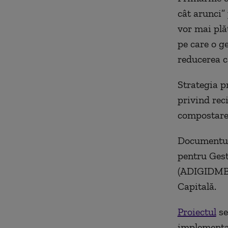
cât arunci”
vor mai plăt
pe care o g
reducerea c
Strategia p
privind rec
compostarea
Documentul 
pentru Gest
(ADIGIDMB) 
Capitală.
Proiectul
se
implementat