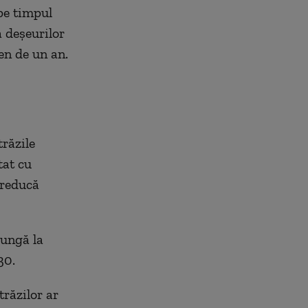
pe timpul
 deșeurilor
en de un an.
răzile
tat cu
 reducă
jungă la
30.
trăzilor ar