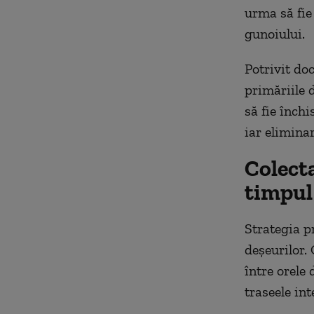
urma să fie
gunoiului.
Potrivit do
primăriile 
să fie închi
iar eliminar
Colect
timpul
Strategia p
deșeurilor.
între orele 
traseele int