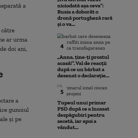
separată a
niciodată așa ceva”:
Rusia a doborât o
dronă portugheză rară
și o va...
 către
ene ar urma
4
de doi ani,
„Anna, ţine-ţi prostul
acasă!”. Val de reacții
după ce un bărbat a
e
desenat o declarație...
5
ctare a
Tupeul unui primar
PSD după ce a încasat
dice gunoiul
despăgubiri pentru
ale și pe
secetă, iar apoi a
vândut...