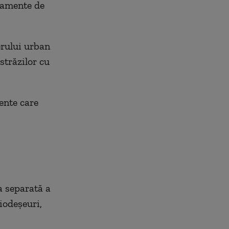
pamente de
erului urban
străzilor cu
ente care
a separată a
biodeșeuri,