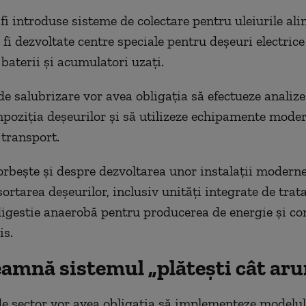
 fi introduse sisteme de colectare pentru uleiurile al
 fi dezvoltate centre speciale pentru deșeuri electrice
 baterii și acumulatori uzați.
de salubrizare vor avea obligația să efectueze analize
poziția deșeurilor și să utilizeze echipamente mode
 transport.
orbește și despre dezvoltarea unor instalații modern
sortarea deșeurilor, inclusiv unități integrate de trat
igestie anaerobă pentru producerea de energie și c
is.
eamnă sistemul „plătești cât aru
de sector vor avea obligația să implementeze modelul 