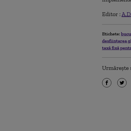
Editor :
A.D
Etichete:
bucu
desființarea g
taxă fixă pent
Urmărește ș