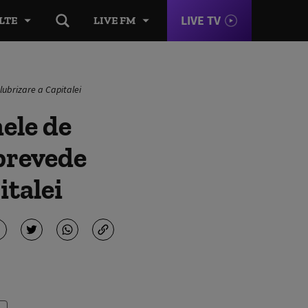
LIVE TV
LTE
LIVE FM
lubrizare a Capitalei
ele de
 prevede
italei