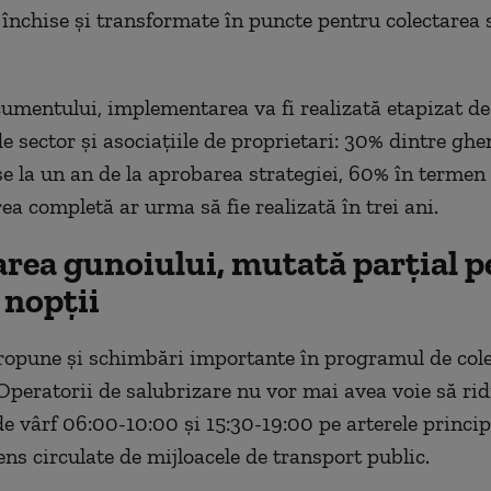
 închise și transformate în puncte pentru colectarea 
cumentului, implementarea va fi realizată etapizat de
de sector și asociațiile de proprietari: 30% dintre gh
se la un an de la aprobarea strategiei, 60% în termen 
ea completă ar urma să fie realizată în trei ani.
area gunoiului, mutată parțial p
 nopții
ropune și schimbări importante în programul de cole
 Operatorii de salubrizare nu vor mai avea voie să ri
de vârf 06:00-10:00 și 15:30-19:00 pe arterele princip
ens circulate de mijloacele de transport public.