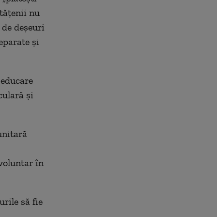
tățenii nu
a de deșeuri
eparate și
 educare
culară și
unitară
voluntar în
rile să fie