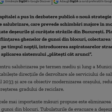
Urmărește
Digi24
în Google Discover
Adaugă
Digi24
ca sursă preferată în Googl
pitalei a pus în dezbatere publică o nouă strategie
de salubrizare, care prevede schimbări majore în mo
ctate deșeurile și curățate străzile din București. Pl
ființarea ghenelor de gunoi din blocuri, colectarea 
 pe timpul nopții, introducerea aspiratoarelor stra
aplicarea sistemului „plătești cât arunci”.
entru salubrizarea pe termen mediu și lung a Munici
abilește direcțiile de dezvoltare ale serviciului de sa
l 2033 și are ca obiectiv modernizarea orașului, red
creșterea gradului de reciclare.
cele mai importante măsuri propuse este eliminarea 
 gunoi din blocuri. Tubulaturile de evacuare a deșeur