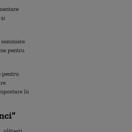
imentare
 și
 sezoniere
rne pentru
e pentru
are
ompostare în
nci”
„plătești