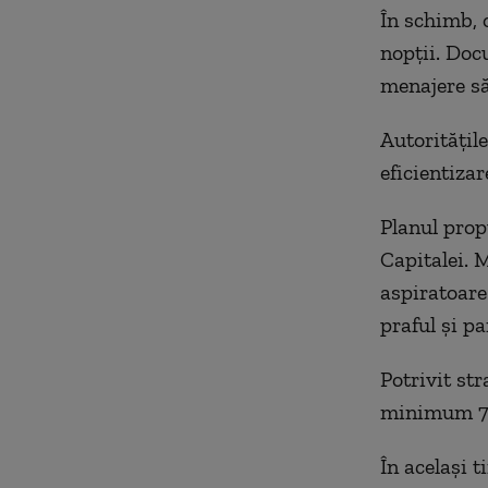
În schimb, 
nopții. Doc
menajere să
Autoritățil
eficientizar
Planul prop
Capitalei. M
aspiratoare
praful și pa
Potrivit str
minimum 75
În același t