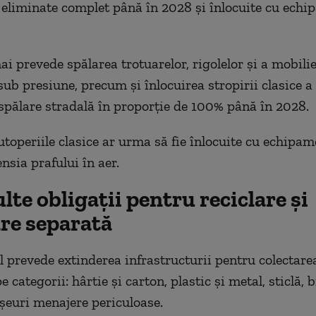
 eliminate complet până în 2028 și înlocuite cu echi
ai prevede spălarea trotuarelor, rigolelor și a mobili
ub presiune, precum și înlocuirea stropirii clasice a 
spălare stradală în proporție de 100% până în 2028.
utoperiile clasice ar urma să fie înlocuite cu echipam
nsia prafului în aer.
te obligații pentru reciclare și
are separată
prevede extinderea infrastructurii pentru colectare
e categorii: hârtie și carton, plastic și metal, sticlă, 
eșeuri menajere periculoase.