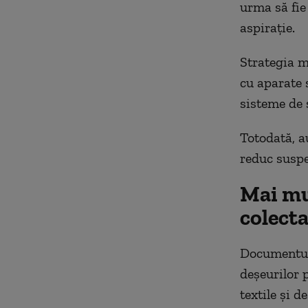
urma să fie
aspirație.
Strategia m
cu aparate s
sisteme de 
Totodată, a
reduc suspe
Mai mul
colect
Documentul 
deșeurilor p
textile și d