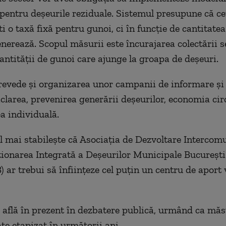
 pentru deșeurile reziduale. Sistemul presupune că ce
i o taxă fixă pentru gunoi, ci în funcție de cantitate
enerează. Scopul măsurii este încurajarea colectării s
antității de gunoi care ajunge la groapa de deșeuri.
revede și organizarea unor campanii de informare și
iclarea, prevenirea generării deșeurilor, economia cir
 individuală.
mai stabilește că Asociația de Dezvoltare Intercom
ionarea Integrată a Deșeurilor Municipale București
ar trebui să înființeze cel puțin un centru de aport 
 află în prezent în dezbatere publică, urmând ca măsu
e etapizat în următorii ani.