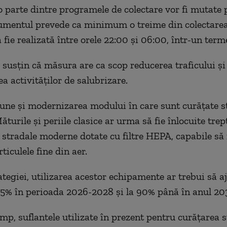
o parte dintre programele de colectare vor fi mutate 
umentul prevede ca minimum o treime din colectarea
 fie realizată între orele 22:00 și 06:00, într-un term
e susțin că măsura are ca scop reducerea traficului și
ea activităților de salubrizare.
une și modernizarea modului în care sunt curățate st
ăturile și periile clasice ar urma să fie înlocuite trep
 stradale moderne dotate cu filtre HEPA, capabile să
rticulele fine din aer.
ategiei, utilizarea acestor echipamente ar trebui să a
% în perioada 2026-2028 și la 90% până în anul 20
imp, suflantele utilizate în prezent pentru curățarea s