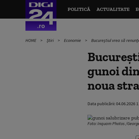
POLITICĂ
ACTUALITATE
E
HOME
Știri
Economie
Bucureștiul vrea să renunț
București
gunoi din
noua stra
Data publicării:
04.06.2026 1
Foto: Inquam Photos /George