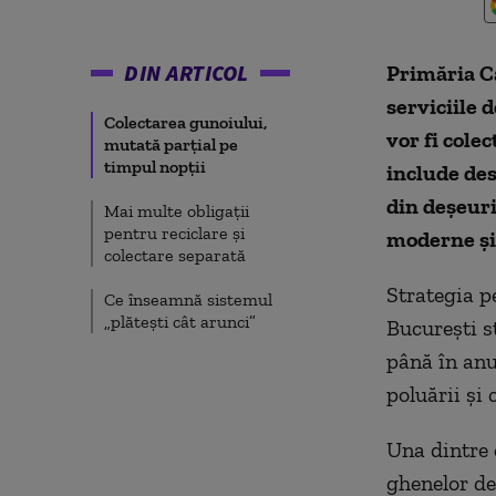
DIN ARTICOL
Primăria Ca
serviciile 
Colectarea gunoiului,
vor fi cole
mutată parțial pe
timpul nopții
include des
din deșeuri
Mai multe obligații
pentru reciclare și
moderne și 
colectare separată
Strategia p
Ce înseamnă sistemul
„plătești cât arunci”
București st
până în anu
poluării și 
Una dintre 
ghenelor de