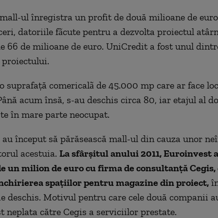
mall-ul înregistra un profit de două milioane de euro
ceri, datoriile fãcute pentru a dezvolta proiectul atâr
e 66 de milioane de euro. UniCredit a fost unul dintr
 proiectului.
 o suprafață comericalã de 45.000 mp care ar face loc
ână acum însă, s-au deschis circa 80, iar etajul al do
ste în mare parte neocupat.
 au început să părăsească mall-ul din cauza unor neî
orul acestuia.
La sfârșitul anului 2011, Euroinvest 
e un milion de euro cu firma de consultanță Cegis, 
nchirierea spațiilor pentru magazine din proiect,
în
fie deschis. Motivul pentru care cele două companii a
t neplata către Cegis a serviciilor prestate.