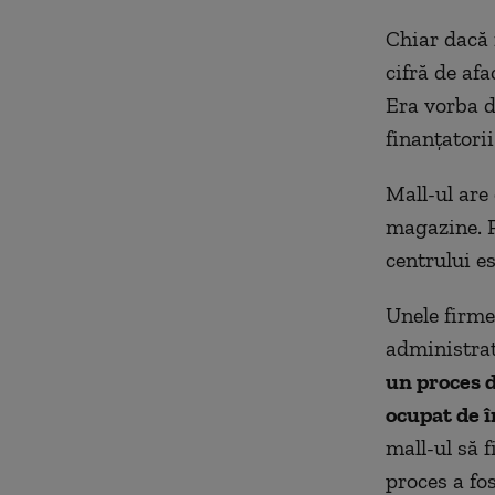
Chiar dacă 
cifră de afa
Era vorba d
finanțatorii
Mall-ul are
magazine. P
centrului e
Unele firme
administrat
un proces d
ocupat de î
mall-ul să 
proces a fos