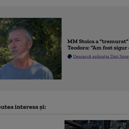
MM Stoica a ”tremurat” 
Teodora: ”Am fost sigur 
Descarcă aplicația Digi Spor
utea interesa și: