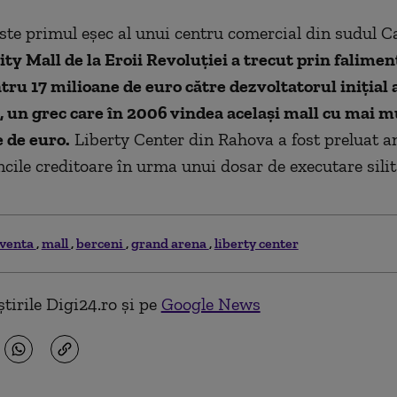
ste primul eșec al unui centru comercial din sudul Ca
ity Mall de la Eroii Revoluției a trecut prin faliment
ru 17 milioane de euro către dezvoltatorul inițial 
, un grec care în 2006 vindea același mall cu mai m
 de euro.
Liberty Center din Rahova a fost preluat an
ncile creditoare în urma unui dosar de executare silit
lventa
mall
berceni
grand arena
liberty center
tirile Digi24.ro și pe
Google News