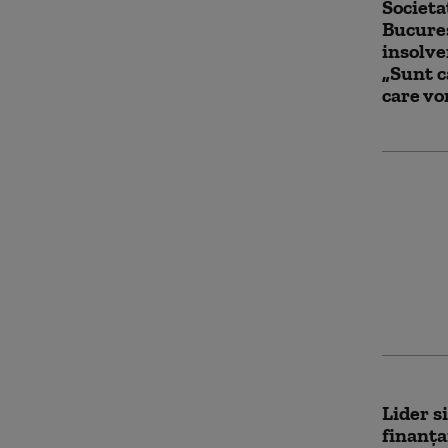
Societa
Bucureș
insolve
„Sunt c
care vo
Guvernu
peste 3
pentru
disponi
Compan
Uraniu
Lider s
finanţa