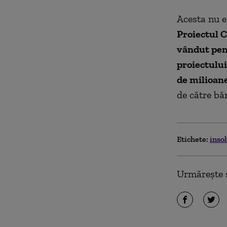
Acesta nu e
Proiectul C
vândut pent
proiectului
de milioane
de către bă
Etichete:
inso
Urmărește ș