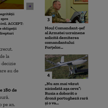
egrității
Unitatea 2 de la Cernavodă
Patru mari ora
 spre
ar putea fi oprită dacă
deja să aplice 
3
civil. ACCEPT:
Dunărea continuă să scadă.
limitarea cons
Noul Comandant-șef
 obligații
Ce spune directorul
curent electric
al Armatei ucrainene
 drepturi
centralei
Capitala
solicită demiterea
comandantului
Forțelor...
trecut.
de la
 decizie
care au de
4
„Nu am mai văzut
niciodată așa ceva”:
e 180 de
Rusia a doborât o
sură.
dronă portugheză rară
și o va...
o pe an.