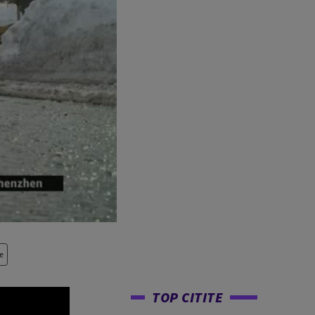
e
TOP CITITE