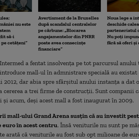
ulea:
Avertisment de la Bruxelles
Noua lege a int
âniei nu este
după scandalul centralelor
deschide calea
istem
pe cărbune: „Blocarea
parteneriatul 
it să-i
angajamentelor din PNRR
Nu poți impune
 pe cetățeni”
poate avea consecințe
fără să oferi și
financiare”
Intermed a fentat insolvența pe tot parcursul anului 
 introduce mall-ul în admnistrare specială au existat 
i 2012, dar abia spre sfârșitul anului instanța a dat o
la cererea a trei firme de construcții. Sunt companii 
i și acum, deși acest mall a fost inaugurat în 2009.
ii mall-ului Grand Arena susțin că au investit pest
 euro în acest centru
. Însă veniturile nu sunt pe mă
te arată că veniturile au fost sub opt milioane de eur