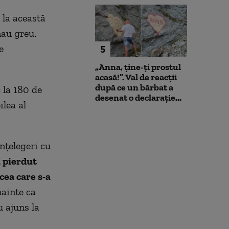
 la această
nau greu.
5
e
„Anna, ţine-ţi prostul
acasă!”. Val de reacții
după ce un bărbat a
 la 180 de
desenat o declarație...
ilea al
nțelegeri cu
a pierdut
cea care s-a
ainte ca
u ajuns la