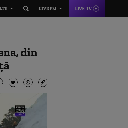
LIVE TV
LTE
LIVE FM
na, din
ţă