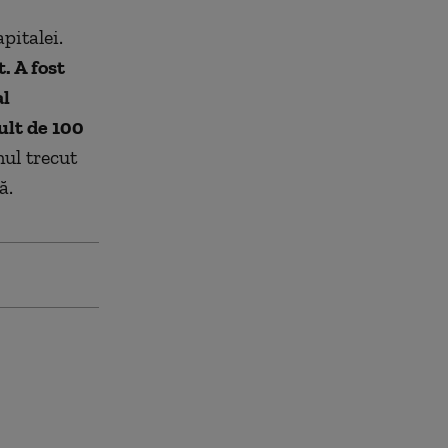
pitalei.
. A fost
al
ult de 100
ul trecut
ă.