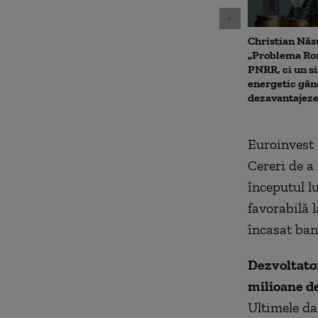
Christian Năs
„Problema Rom
PNRR, ci un s
energetic gând
dezavantajeze
Euroinvest 
Cereri de a
începutul lu
favorabilă 
încasat ban
Dezvoltator
milioane de
Ultimele da