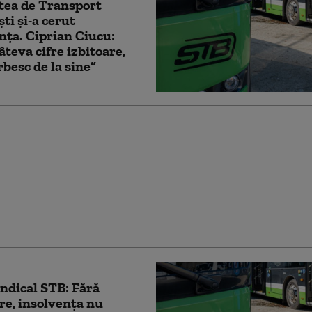
tea de Transport
ti și-a cerut
nța. Ciprian Ciucu:
âteva cifre izbitoare,
rbesc de la sine”
l a aprobat alocarea a
,2 milioane de lei
 persoanele
bilizate de la
ia Națională a
lui
indical STB: Fără
re, insolvenţa nu