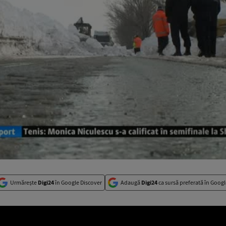
Urmărește
Digi24
în Google Discover
Adaugă
Digi24
ca sursă preferată în Googl