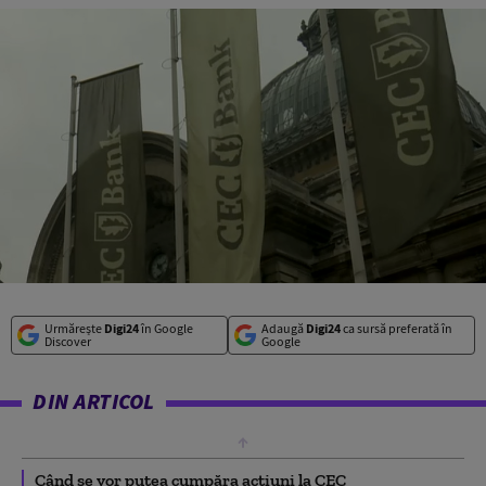
Urmărește
Digi24
în Google
Adaugă
Digi24
ca sursă preferată în
Discover
Google
DIN ARTICOL
Când se vor putea cumpăra acțiuni la CEC