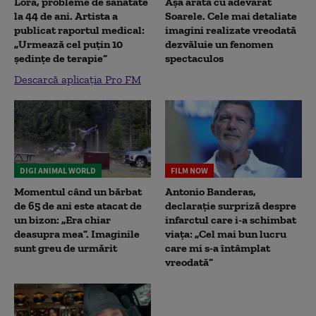
Lora, probleme de sănătate
Așa arată cu adevărat
la 44 de ani. Artista a
Soarele. Cele mai detaliate
publicat raportul medical:
imagini realizate vreodată
„Urmează cel puțin 10
dezvăluie un fenomen
ședințe de terapie”
spectaculos
Descarcă aplicația Pro FM
DIGI ANIMAL WORLD
FILM NOW
Momentul când un bărbat
Antonio Banderas,
de 65 de ani este atacat de
declarație surpriză despre
un bizon: „Era chiar
infarctul care i-a schimbat
deasupra mea”. Imaginile
viața: „Cel mai bun lucru
sunt greu de urmărit
care mi s-a întâmplat
vreodată”