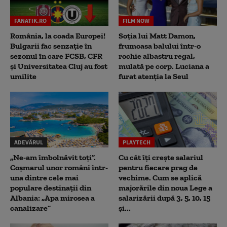
FANATIK.RO
FILM NOW
România, la coada Europei!
Soția lui Matt Damon,
Bulgarii fac senzație în
frumoasa balului într-o
sezonul în care FCSB, CFR
rochie albastru regal,
și Universitatea Cluj au fost
mulată pe corp. Luciana a
umilite
furat atenția la Seul
ADEVĂRUL
PLAYTECH
„Ne-am îmbolnăvit toți”.
Cu cât îți crește salariul
Coșmarul unor români într-
pentru fiecare prag de
una dintre cele mai
vechime. Cum se aplică
populare destinații din
majorările din noua Lege a
Albania: „Apa mirosea a
salarizării după 3, 5, 10, 15
canalizare”
și...