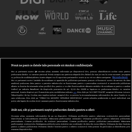
TERMENI ȘI CONDIȚII
POLITICA DE CONFIDENȚIALITATE
Nouă ne pasă ca datele tale personale să rămână confidențiale
Noi și partenerii noștri
30
stocăm și/sau accesăm informații pe dispozitivul dvs., precum identificatorii cookie unici pentru
prelucrarea datelor cu caracter personal. Puteți accepta sau gestiona alegerile dvs. făcând clic mai jos sau în orice moment, pe pagina
ABONARE DIGI TV
cu politica de confidențialitate. Aceste alegeri vor fi raportate partenerilor noștri și nu vă vor afecta navigarea.
Mai multe detalii
Noi si partenerii nostri (retelele de socializare si agentiile de publicitate partenere, precum si furnizorii nostri de servicii de date
analitice) prelucram date pentru a permite website-ului sa functioneze, pentru a personaliza continutul si anunturile publicitare
GESTIONAȚI PREFERINȚELE
afisate in functie de interesele si/sau profilul dvs., pentru a va oferi functionalitati aferente retelelor de socializare si pentru a analiza
traficul pe website. Beneficiati de drepturile prevazute de art. 15-22 din GDPR in legatura cu prelucrarea datelor cu caracter
personal. Aceste drepturi pot fi exercitate prin modalitatea indicata
aici
. Prin click pe “ACCEPT TOATE”, acceptati folosirea tuturor
CODUL DIGI24
Tehnologiilor de tip Cookie, care implica inclusiv acceptul dvs. cu privire la stocarea/accesarea informatiilor de catre Vendor-ii cu
care colaboram. Prin click pe “VREAU SA MODIFIC SETARILE INDIVIDUAL” puteti schimba preferintele in mod individual, mai
putin cele legate de cookie strict necesare pentru functionarea website-ului.
CAMERE WEB
Atât noi, cât și partenerii noștri prelucrăm datele pentru a oferi:
CONTACT/INFO
Stocarea și/sau accesarea informațiilor de pe un dispozitiv. Utilizarea profilurilor pentru selectarea conținutului personalizat.
Dezvoltarea și îmbunătățirea serviciilor. Măsurarea performanței reclamelor. Utilizarea profilurilor pentru selectarea publicității
personalizate. Crearea profilurilor de conținut personalizat. Crearea profilurilor pentru publicitate personalizată. Măsurarea
performanței conținutului. Înțelegerea publicului prin statistici sau combinații de date din surse diferite. Utilizarea de date limitate
pentru a selecta publicitatea. Utilizarea datelor limitate pentru a selecta conținutul. Date precise de geolocație și identificarea prin
VERSIUNE DESKTOP
scanarea dispozitivului.