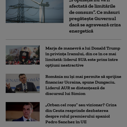
afectată de limitările
de consum”. Ce măsuri
pregătește Guvernul
dacă se agravează criza
energetică
Marja de manevră a lui Donald Trump
în privința Iranului, din ce în ce mai
limitată: liderul SUA este prins între
opțiuni neatractive
România nu își mai permite să sprijine
financiar Ucraina, spune Dungaciu.
Liderul AUR se distanțează de
discursul lui Simion
„Orban cel roșu” sau vizionar? Criza
din Ceuta reaprinde dezbaterea
despre rolul premierului spaniol
Pedro Sanchez în UE