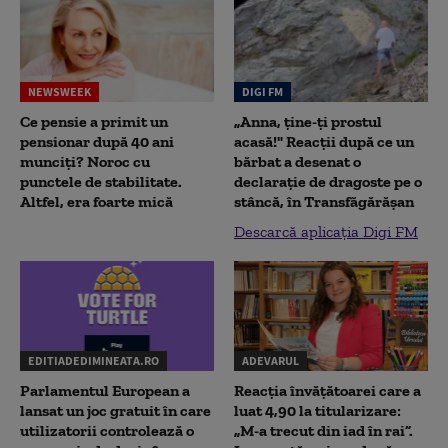
NEWSWEEK
DIGI FM
Ce pensie a primit un
„Anna, ţine-ţi prostul
pensionar după 40 ani
acasă!" Reacţii după ce un
munciți? Noroc cu
bărbat a desenat o
punctele de stabilitate.
declaraţie de dragoste pe o
Altfel, era foarte mică
stâncă, în Transfăgărăşan
Descarcă aplicația Digi FM
EDITIADEDIMINEATA.RO
ADEVARUL
Parlamentul European a
Reacția învățătoarei care a
lansat un joc gratuit în care
luat 4,90 la titularizare:
utilizatorii controlează o
„M-a trecut din iad în rai”.