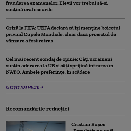
fraudarea examenelor. Elevii vor trebui să-şi
susţină oral eseurile
Criză la FIFA: UEFA declară că îşi menţine boicotul
privind Cupele Mondiale, chiar dacă proiectul de
vânzare a fost retras
Cel mai recent sondaj de opinie: Câți ucraineni
susțin aderarea la UE și câți sprijină intrarea în
NATO. Ambele preferințe, în scădere
CITEȘTE MAI MULTE
Recomandările redacţiei
Cristian Bușoi:
„Populația nu va fi