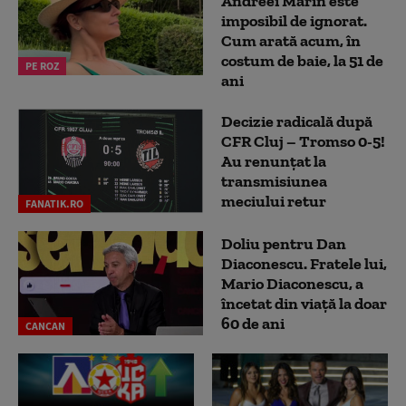
Andreei Marin este
imposibil de ignorat.
Cum arată acum, în
costum de baie, la 51 de
PE ROZ
ani
Decizie radicală după
CFR Cluj – Tromso 0-5!
Au renunțat la
transmisiunea
meciului retur
FANATIK.RO
Doliu pentru Dan
Diaconescu. Fratele lui,
Mario Diaconescu, a
încetat din viață la doar
60 de ani
CANCAN