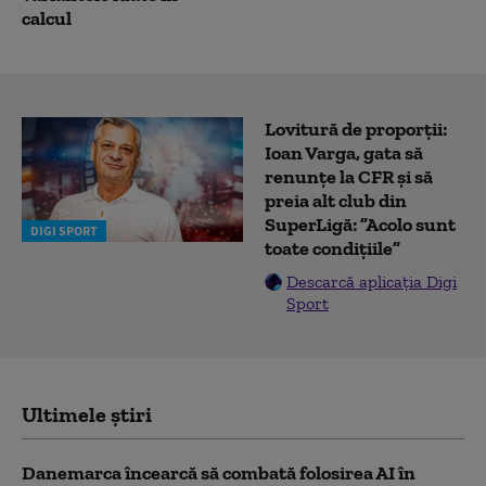
calcul
Lovitură de proporții:
Ioan Varga, gata să
renunțe la CFR și să
preia alt club din
SuperLigă: ”Acolo sunt
DIGI SPORT
toate condițiile”
Descarcă aplicația Digi
Sport
Ultimele știri
Danemarca încearcă să combată folosirea AI în