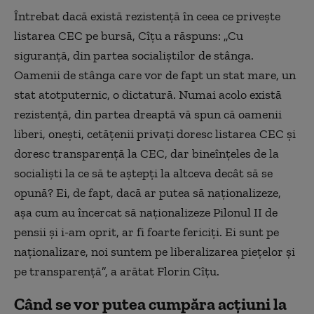
Întrebat dacă există rezistenţă în ceea ce priveşte
listarea CEC pe bursă, Cîţu a răspuns: „Cu
siguranţă, din partea socialiştilor de stânga.
Oamenii de stânga care vor de fapt un stat mare, un
stat atotputernic, o dictatură. Numai acolo există
rezistenţă, din partea dreaptă vă spun că oamenii
liberi, oneşti, cetăţenii privaţi doresc listarea CEC şi
doresc transparenţă la CEC, dar bineînţeles de la
socialişti la ce să te aştepţi la altceva decât să se
opună? Ei, de fapt, dacă ar putea să naţionalizeze,
aşa cum au încercat să naționalizeze Pilonul II de
pensii şi i-am oprit, ar fi foarte fericiţi. Ei sunt pe
naţionalizare, noi suntem pe liberalizarea pieţelor şi
pe transparenţă”, a arătat Florin Cîțu.
Când se vor putea cumpăra acțiuni la