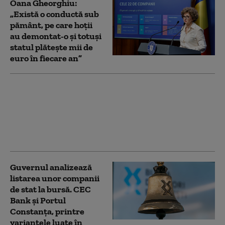
Oana Gheorghiu:
„Există o conductă sub
pământ, pe care hoții
au demontat-o și totuși
statul plătește mii de
euro în fiecare an”
Reacția AUR după ce
Bolojan a anunțat că
vrea să vândă acțiuni la
companiile de stat
Guvernul analizează
listarea unor companii
de stat la bursă. CEC
Bank și Portul
Constanța, printre
variantele luate în