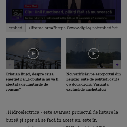
0
embed
seconds
of
2
minutes,
25
seconds
Cristian Bușoi, despre criza
Noi verificări pe aeroportul din
energetică: „Populația nu va fi
Leipzig: sute de polițiști caută
afectată de limitările de
o a doua dronă. Varianta
consum”
exclusă de anchetatori
„Hidroelectrica - este avansat proiectul de listare la
bursă şi sper să se facă în acest an, este în