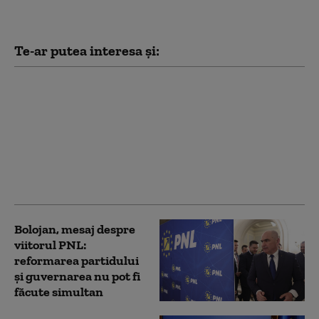
Te-ar putea interesa și:
Cîțu și Voiculescu se
contrazic pe achiziția
vaccinurilor anti-
COVID: „Au crezut că
vor fi eroi, supermanii
care au biruit
pandemia”
Bolojan, mesaj despre
viitorul PNL:
reformarea partidului
și guvernarea nu pot fi
făcute simultan