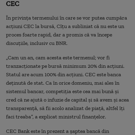
CEC
În privinţa termenului în care se vor putea cumpăra
acţiuni CEC la bursă, Cîţu a subliniat că nu este un
proces foarte rapid, dar a promis că va începe
discuţiile, inclusiv cu BNR.
„Cam un an, cam acesta este termenul; vor fi
tranzacţionate pe bursă minimum 20% din acţiuni.
Statul are acum 100% din acţiuni. CEC este banca
deţinută de stat. Ca în orice domeniu, mai ales în
sistemul bancar, competiţia este cea mai bună şi
cred că ne ajută o infuzie de capital şi să avem şi acea
transparenţă, să fii acolo analizat de piaţă, altfel îți
faci treaba”, a explicat ministrul finanţelor.
CEC Bank este în prezent a şaptea bancă din