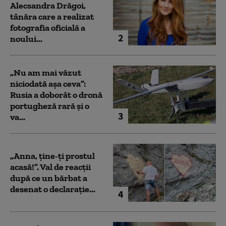
Alecsandra Drăgoi,
tânăra care a realizat
fotografia oficială a
2
noului...
„Nu am mai văzut
niciodată așa ceva”:
Rusia a doborât o dronă
portugheză rară și o
3
va...
„Anna, ţine-ţi prostul
acasă!”. Val de reacții
după ce un bărbat a
desenat o declarație...
4