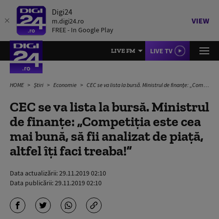
Digi24
VIEW
m.digi24.ro
FREE - In Google Play
LIVE TV
LIVE FM
HOME
Știri
Economie
CEC se va lista la bursă. Ministrul de finanțe: „Competiția este cea mai bună, să fii analizat de piață, altfel îți faci treaba!”
CEC se va lista la bursă. Ministrul
de finanțe: „Competiția este cea
mai bună, să fii analizat de piață,
altfel îți faci treaba!”
Data actualizării:
29.11.2019 02:10
Data publicării:
29.11.2019 02:10