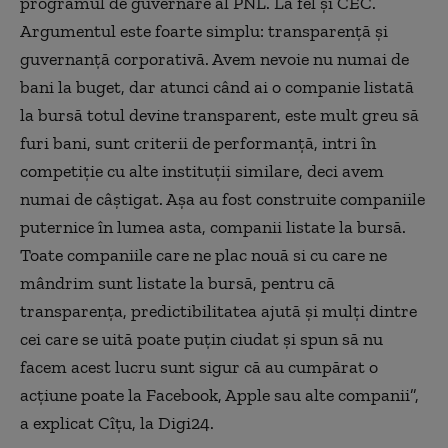
programul de guvernare al PNL. La fel şi CEC.
Argumentul este foarte simplu: transparenţă şi
guvernanţă corporativă. Avem nevoie nu numai de
bani la buget, dar atunci când ai o companie listată
la bursă totul devine transparent, este mult greu să
furi bani, sunt criterii de performanţă, intri în
competiţie cu alte instituţii similare, deci avem
numai de câştigat. Aşa au fost construite companiile
puternice în lumea asta, companii listate la bursă.
Toate companiile care ne plac nouă si cu care ne
mândrim sunt listate la bursă, pentru că
transparenţa, predictibilitatea ajută şi mulţi dintre
cei care se uită poate puţin ciudat şi spun să nu
facem acest lucru sunt sigur că au cumpărat o
acţiune poate la Facebook, Apple sau alte companii”,
a explicat Cîţu, la Digi24.