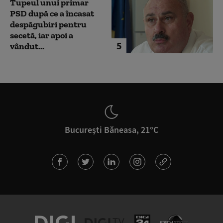
Tupeul unui primar
PSD după ce a încasat
despăgubiri pentru
secetă, iar apoi a
5
vândut...
București Băneasa, 21°C