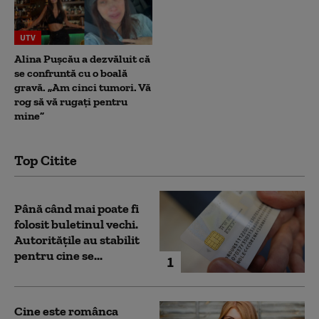
UTV
Alina Pușcău a dezvăluit că
se confruntă cu o boală
gravă. „Am cinci tumori. Vă
rog să vă rugați pentru
mine”
Top Citite
Până când mai poate fi
folosit buletinul vechi.
Autoritățile au stabilit
pentru cine se...
1
Cine este românca