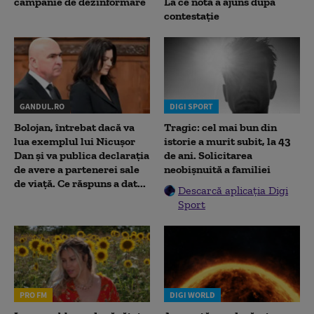
campanie de dezinformare
La ce notă a ajuns după
contestație
GANDUL.RO
DIGI SPORT
Bolojan, întrebat dacă va
Tragic: cel mai bun din
lua exemplul lui Nicușor
istorie a murit subit, la 43
Dan și va publica declarația
de ani. Solicitarea
de avere a partenerei sale
neobișnuită a familiei
de viață. Ce răspuns a dat...
Descarcă aplicația Digi
Sport
PRO FM
DIGI WORLD