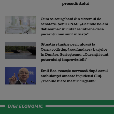
președintelui
Cum se scurg bani din sistemul de
sănătate. Șeful CNAS: „De unde ne-am
dat seama? Au uitat să întrebe dacă
pacienții mai sunt în viață”
Situația rămâne periculoasă la
Cernavodă după scufundarea barjelor
în Dunăre. Scrioșteanu: „Curenții sunt
puternici și imprevizibili”
Emil Boc, reacție nervoasă după cazul
ambulanței atacate în județul Cluj.
„Trebuie luate măsuri urgente”
DIGI ECONOMIC