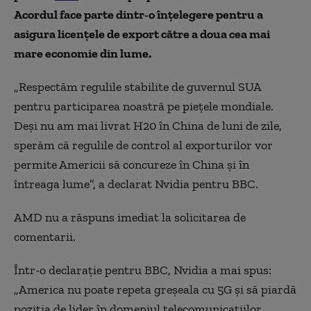
Acordul face parte dintr-o înțelegere pentru a
asigura licențele de export către a doua cea mai
mare economie din lume.
„Respectăm regulile stabilite de guvernul SUA
pentru participarea noastră pe piețele mondiale.
Deși nu am mai livrat H20 în China de luni de zile,
sperăm că regulile de control al exporturilor vor
permite Americii să concureze în China și în
întreaga lume”, a declarat Nvidia pentru BBC.
AMD nu a răspuns imediat la solicitarea de
comentarii.
Într-o declarație pentru BBC, Nvidia a mai spus:
„America nu poate repeta greșeala cu 5G și să piardă
poziția de lider în domeniul telecomunicațiilor.