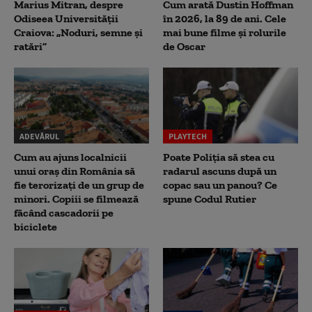
Marius Mitran, despre
Cum arată Dustin Hoffman
Odiseea Universității
în 2026, la 89 de ani. Cele
Craiova: „Noduri, semne și
mai bune filme și rolurile
ratări”
de Oscar
ADEVĂRUL
PLAYTECH
Cum au ajuns localnicii
Poate Poliția să stea cu
unui oraș din România să
radarul ascuns după un
fie terorizați de un grup de
copac sau un panou? Ce
minori. Copiii se filmează
spune Codul Rutier
făcând cascadorii pe
biciclete