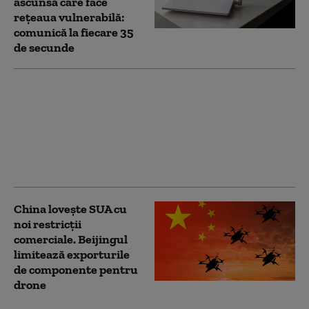
ascunsă care face
rețeaua vulnerabilă:
comunică la fiecare 35
de secunde
China extinde
controalele fiscale la
nivel global. Sunt
vizate impozite
neachitate de zeci de
ani
China lovește SUA cu
noi restricții
comerciale. Beijingul
limitează exporturile
de componente pentru
drone