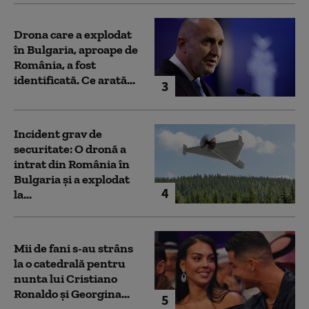
Drona care a explodat
în Bulgaria, aproape de
România, a fost
identificată. Ce arată...
3
Incident grav de
securitate: O dronă a
intrat din România în
Bulgaria şi a explodat
4
la...
Mii de fani s-au strâns
la o catedrală pentru
nunta lui Cristiano
Ronaldo şi Georgina...
5