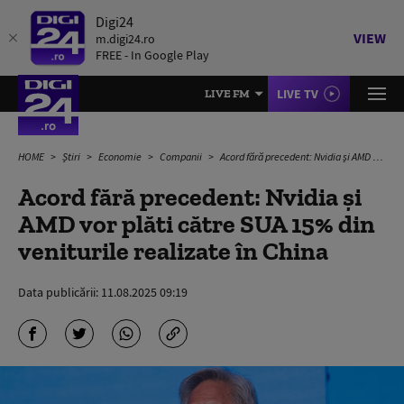
Digi24
VIEW
m.digi24.ro
FREE - In Google Play
LIVE TV
LIVE FM
HOME
Știri
Economie
Companii
Acord fără precedent: Nvidia și AMD vor plăti către SUA 15% din veniturile realizate în China
Acord fără precedent: Nvidia și
AMD vor plăti către SUA 15% din
veniturile realizate în China
Data publicării:
11.08.2025 09:19