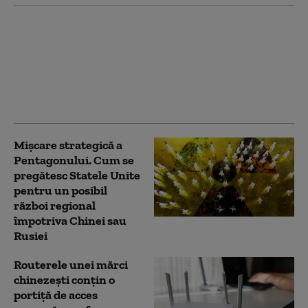
Taifunul Dolphin
lovește China: peste un
milion de oameni au
fost evacuați, iar sute
de zboruri au fost
anulate
Mișcare strategică a
Pentagonului. Cum se
pregătesc Statele Unite
pentru un posibil
război regional
împotriva Chinei sau
Rusiei
Routerele unei mărci
chinezești conțin o
portiță de acces