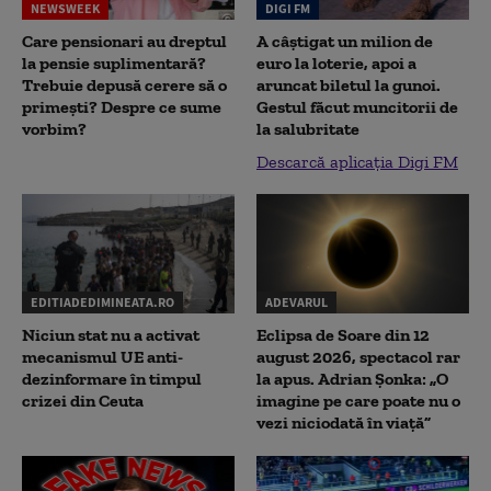
NEWSWEEK
DIGI FM
Care pensionari au dreptul
A câștigat un milion de
la pensie suplimentară?
euro la loterie, apoi a
Trebuie depusă cerere să o
aruncat biletul la gunoi.
primești? Despre ce sume
Gestul făcut muncitorii de
vorbim?
la salubritate
Descarcă aplicația Digi FM
EDITIADEDIMINEATA.RO
ADEVARUL
Niciun stat nu a activat
Eclipsa de Soare din 12
mecanismul UE anti-
august 2026, spectacol rar
dezinformare în timpul
la apus. Adrian Șonka: „O
crizei din Ceuta
imagine pe care poate nu o
vezi niciodată în viață”