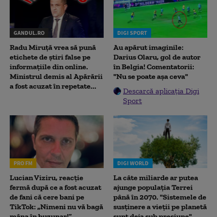
GANDUL.RO
DIGI SPORT
Radu Miruţă vrea să pună
Au apărut imaginile:
etichete de știri false pe
Darius Olaru, gol de autor
informațiile din online.
în Belgia! Comentatorii:
Ministrul demis al Apărării
"Nu se poate așa ceva"
a fost acuzat în repetate...
Descarcă aplicația Digi
Sport
PRO FM
DIGI WORLD
Lucian Viziru, reacție
La câte miliarde ar putea
fermă după ce a fost acuzat
ajunge populația Terrei
de fani că cere bani pe
până în 2070. "Sistemele de
TikTok: „Nimeni nu vă bagă
susținere a vieții pe planetă
mâna în buzunar!”
sunt deja sub presiune"