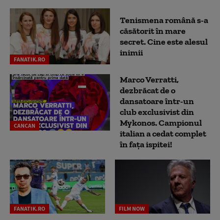
Tenismena română s-a
căsătorit în mare
secret. Cine este alesul
inimii
FANATIK.RO
Marco Verratti,
dezbrăcat de o
dansatoare într-un
club exclusivist din
Mykonos. Campionul
CANCAN
italian a cedat complet
în fața ispitei!
FANATIK.RO
FILM NOW