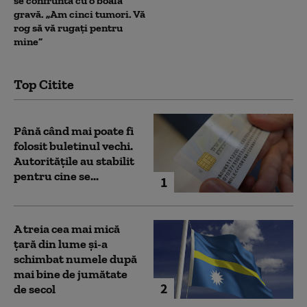
se confruntă cu o boală
gravă. „Am cinci tumori. Vă
rog să vă rugați pentru
mine”
Top Citite
Până când mai poate fi
folosit buletinul vechi.
Autoritățile au stabilit
pentru cine se...
1
A treia cea mai mică
țară din lume și-a
schimbat numele după
mai bine de jumătate
2
de secol