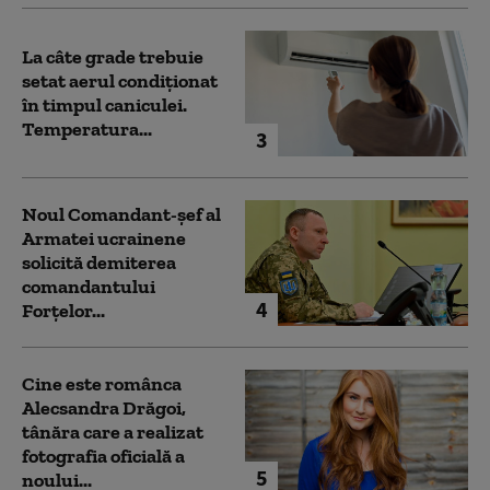
La câte grade trebuie
setat aerul condiționat
în timpul caniculei.
Temperatura...
3
Noul Comandant-șef al
Armatei ucrainene
solicită demiterea
comandantului
4
Forțelor...
Cine este românca
Alecsandra Drăgoi,
tânăra care a realizat
fotografia oficială a
5
noului...