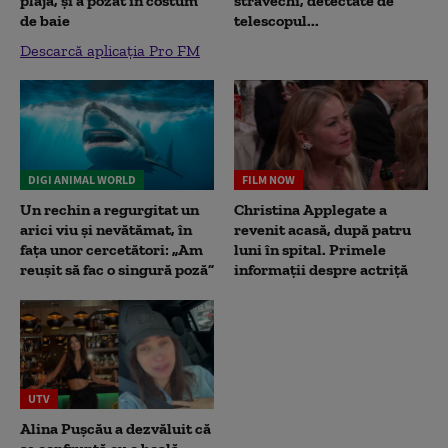
plajă, și a pozat în costum
străvechi, detectate de
de baie
telescopul...
Descarcă aplicația Pro FM
DIGI ANIMAL WORLD
FILM NOW
Un rechin a regurgitat un
Christina Applegate a
arici viu și nevătămat, în
revenit acasă, după patru
fața unor cercetători: „Am
luni în spital. Primele
reușit să fac o singură poză”
informații despre actriță
UTV
Alina Pușcău a dezvăluit că