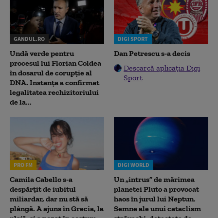
GANDUL.RO
DIGI SPORT
Undă verde pentru
Dan Petrescu s-a decis
procesul lui Florian Coldea
Descarcă aplicația Digi
în dosarul de corupție al
Sport
DNA. Instanța a confirmat
legalitatea rechizitoriului
de la...
PRO FM
DIGI WORLD
Camila Cabello s-a
Un „intrus” de mărimea
despărțit de iubitul
planetei Pluto a provocat
miliardar, dar nu stă să
haos în jurul lui Neptun.
plângă. A ajuns în Grecia, la
Semne ale unui cataclism