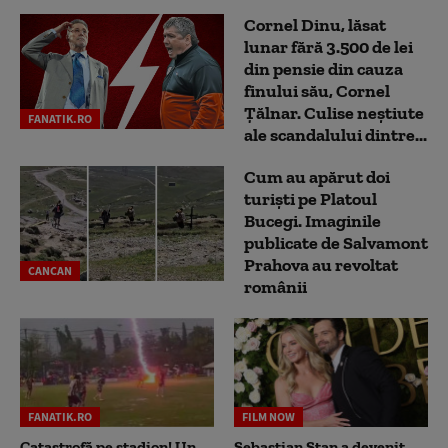
Cornel Dinu, lăsat
lunar fără 3.500 de lei
din pensie din cauza
finului său, Cornel
Țălnar. Culise neștiute
FANATIK.RO
ale scandalului dintre...
Cum au apărut doi
turiști pe Platoul
Bucegi. Imaginile
publicate de Salvamont
Prahova au revoltat
CANCAN
românii
FANATIK.RO
FILM NOW
Catastrofă pe stadion! Un
Sebastian Stan a devenit