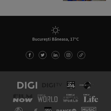
București Băneasa, 17°C