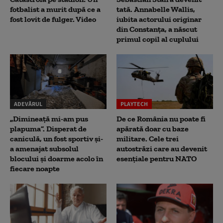
fotbalist a murit după ce a
tată. Annabelle Wallis,
fost lovit de fulger. Video
iubita actorului originar
din Constanța, a născut
primul copil al cuplului
ADEVĂRUL
PLAYTECH
„Dimineață mi-am pus
De ce România nu poate fi
plapuma”. Disperat de
apărată doar cu baze
caniculă, un fost sportiv și-
militare. Cele trei
a amenajat subsolul
autostrăzi care au devenit
blocului și doarme acolo în
esențiale pentru NATO
fiecare noapte