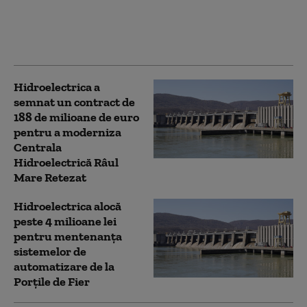
bani în diferite zone și
ne uităm la diurna de
36 € a unui ministru
Hidroelectrica a
semnat un contract de
188 de milioane de euro
pentru a moderniza
Centrala
Hidroelectrică Râul
Mare Retezat
Hidroelectrica alocă
peste 4 milioane lei
pentru mentenanţa
sistemelor de
automatizare de la
Porţile de Fier