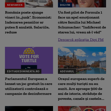
NEWSWEEK
DIGI FM
România poate ajunge
Un fost pilot de Formula 1
vineri în „junk”. Economist:
face un apel emoționant
Indexarea pensiilor ar
către familia lui Michael
putea fi anulată. Salariile,
Schumacher: "Indiferent de
reduse
starea lui, vreau să-l văd"
Descarcă aplicația Digi FM
EDITIADEDIMINEATA.RO
ADEVARUL
Parlamentul European a
Orașul european superb de
lansat un joc gratuit în care
care mulți turiști nu au
utilizatorii controlează o
auzit. Are aproape 900 de
campanie de dezinformare
ani de istorie, străduțe de
poveste, canale și castele...