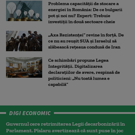
Problema capacității de stocare a
energiei în România: De ce bulgarii
pot și noi nu? Expert: Trebuie
investiții în două sectoare cheie
„Axa Rezistenței” revine în forță. De
ce nu au reușit SUA și Israelul să
slăbească rețeaua condusă de Iran
Ce schimbări propune Legea
Integrității. Digitalizarea
declarațiilor de avere, respinsă de
politicieni: „Nu toată lumea e
capabilă”
DIGI ECONOMIC
Guvernul cere retrimiterea Legii decarbonizării în
Parlament. Pîslaru avertizează că sunt puse în joc