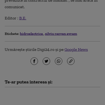
prevăzute în contractul de mandat”, se mai arată în
comunicat.
Editor :
B.E.
Etichete:
hidroelectrica
silviu razvan avram
Urmărește știrile Digi24.ro și pe
Google News
Te-ar putea interesa și:
Șeful Hidroelectrica:
Suntem săraca țară
bogată. Cheltuim mulți