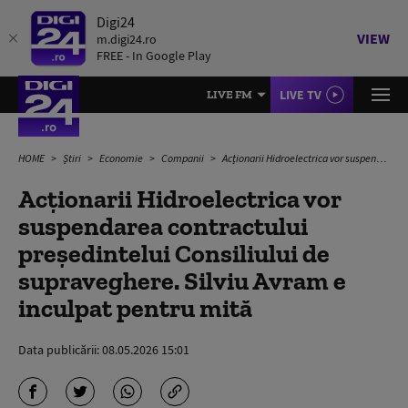
Digi24
VIEW
m.digi24.ro
FREE - In Google Play
LIVE TV
LIVE FM
HOME
Știri
Economie
Companii
Acționarii Hidroelectrica vor suspendarea contractului preşedintelui Consiliului de supraveghere. Silviu Avram e inculpat pentru mită
Acționarii Hidroelectrica vor
suspendarea contractului
preşedintelui Consiliului de
supraveghere. Silviu Avram e
inculpat pentru mită
Data publicării:
08.05.2026 15:01