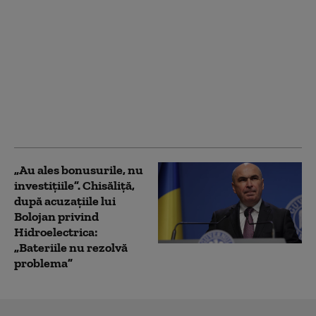
Reacția Hidroelectrica
după ce Ministerul
Energiei a anunțat
suspendarea
preşedintelui
Consiliului de
Supraveghere, acuzat
de mită
„Au ales bonusurile, nu
investițiile”. Chisăliță,
după acuzațiile lui
Bolojan privind
Hidroelectrica:
„Bateriile nu rezolvă
problema”