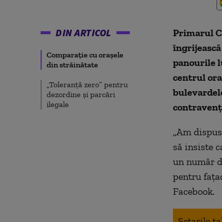
DIN ARTICOL
Primarul Ca
îngrijească 
Comparație cu orașele
panourile l
din străinătate
centrul ora
„Toleranță zero” pentru
bulevardele
dezordine și parcări
ilegale
contravenți
„Am dispus 
să insiste c
un număr de
pentru fațad
Facebook.
Setarile t