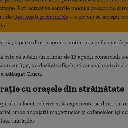
ctiune. Poti actualiza setarile modulelor coookie dire
au de
Gestionați preferințele
– e nevoie sa accepti co
ia
estuia, o parte dintre comercianți s-au conformat deja
ă este că astăzi un număr de 12 agenți comerciali s-
 au curățat, au dezlipit afișele, și-au spălat vitrinele
 a adăugat Ciucu.
ație cu orașele din străinătate
italei a făcut referire și la experiența sa dintr-un o
riei, unde angajații magazinelor și cafenelelor își cu
 fața unităților.