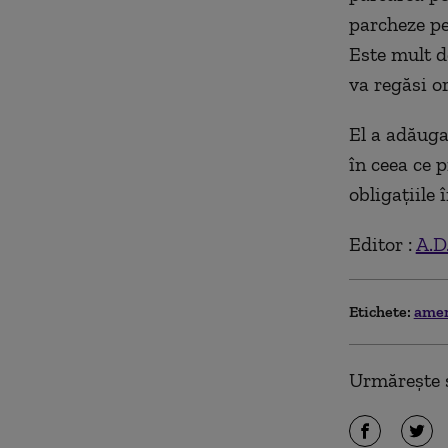
parcheze pe
Este mult d
va regăsi or
El a adăugat
în ceea ce p
obligațiile 
Editor :
A.D
Etichete:
ame
Urmărește ș