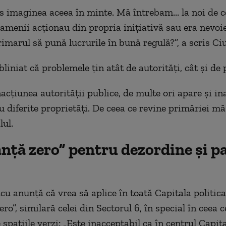
 imaginea aceea în minte. Mă întrebam... la noi de c
amenii acționau din propria inițiativă sau era nevoi
rimarul să pună lucrurile în bună regulă?”, a scris Ci
liniat că problemele țin atât de autorități, cât și de 
nacțiunea autorității publice, de multe ori apare și i
u diferite proprietăți. De ceea ce revine primăriei mă
lul.
nță zero” pentru dezordine și p
cu anunță că vrea să aplice în toată Capitala politica
ero”, similară celei din Sectorul 6, în special în ceea 
spațiile verzi: „Este inacceptabil ca în centrul Capita