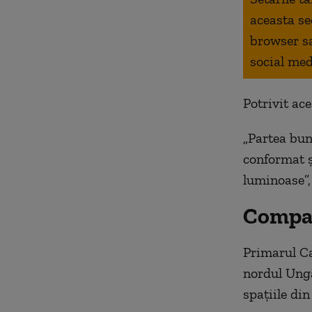
aceasta se
browser s
social med
Potrivit ac
„Partea bun
conformat și
luminoase”,
Compar
Primarul Cap
nordul Unga
spațiile din