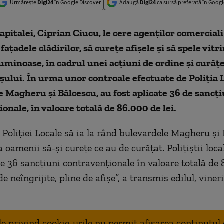
Urmărește
Digi24
în Google Discover
Adaugă
Digi24
ca sursă preferată în Googl
pitalei, Ciprian Ciucu, le cere agenților comerciali
fațadele clădirilor, să curețe afișele și să spele vitri
uminoase, în cadrul unei acțiuni de ordine și curățe
șului. În urma unor controale efectuate de Poliția 
 Magheru și Bălcescu, au fost aplicate 36 de sancți
onale, în valoare totală de 86.000 de lei.
Poliției Locale să ia la rând bulevardele Magheru și 
a oamenii să-și curețe ce au de curățat. Polițiștii loca
 36 sancțiuni contravenționale în valoare totală de 
e neîngrijite, pline de afișe”, a transmis edilul, vineri
ale privind cookie-urile nu permit afisarea continutul