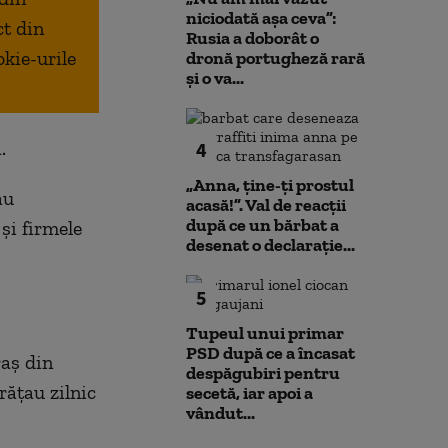
niciodată așa ceva”:
ct din
Rusia a doborât o
okie-urile
dronă portugheză rară
și o va...
.
4
„Anna, ţine-ţi prostul
au
acasă!”. Val de reacții
după ce un bărbat a
 și firmele
desenat o declarație...
5
Tupeul unui primar
PSD după ce a încasat
raș din
despăgubiri pentru
rățau zilnic
secetă, iar apoi a
vândut...