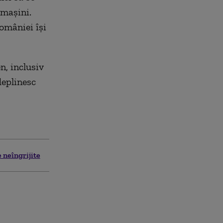
 mașini.
omâniei își
n, inclusiv
deplinesc
 neîngrijite