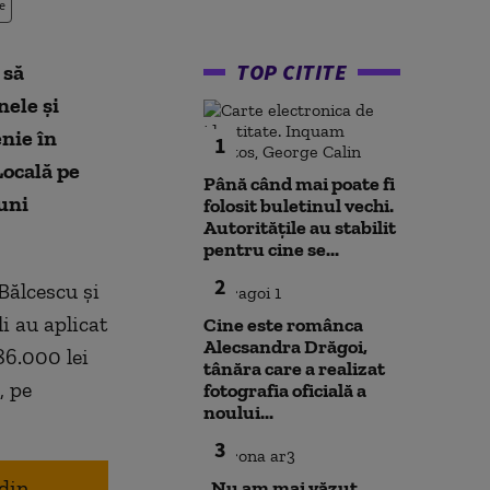
e
TOP CITITE
 să
nele și
nie în
1
Locală pe
Până când mai poate fi
uni
folosit buletinul vechi.
Autoritățile au stabilit
pentru cine se...
2
Bălcescu și
li au aplicat
Cine este românca
Alecsandra Drăgoi,
86.000 lei
tânăra care a realizat
, pe
fotografia oficială a
noului...
3
 din
„Nu am mai văzut