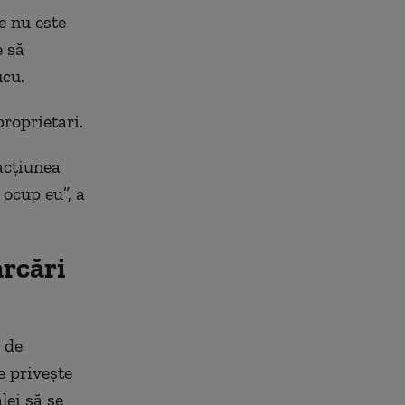
e nu este
e să
ucu.
proprietari.
nacțiunea
 ocup eu”, a
arcări
 de
ce privește
lei să se