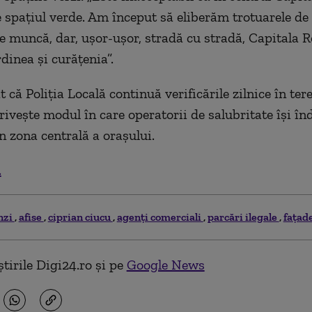
 spațiul verde. Am început să eliberăm trotuarele de
e muncă, dar, ușor-uşor, stradă cu stradă, Capitala R
dinea și curățenia”.
 că Poliția Locală continuă verificările zilnice în tere
rivește modul în care operatorii de salubritate își în
în zona centrală a orașului.
.
nzi
afise
ciprian ciucu
agenţi comerciali
parcări ilegale
fațade
tirile Digi24.ro și pe
Google News