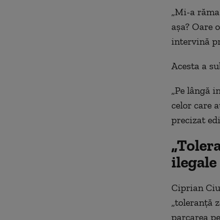
„Mi-a rămas
așa? Oare o
intervină p
Acesta a sub
„Pe lângă i
celor care a
precizat edi
„Tolera
ilegale
Ciprian Ciu
„toleranță z
parcarea pe 