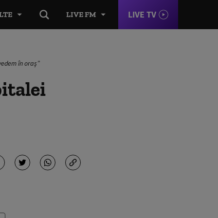
LIVE TV
LTE
LIVE FM
 vedem în oraș”
italei