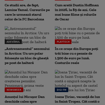
Ce studii are, de fapt,
Cum arată Dustin Hoffman
Lamine Yamal. Cursurile pe
în 2026, la 89 de ani. Cele
care le urmează starul
mai bune filme și rolurile
celor de la FC Barcelona
de Oscar
ADEVĂRUL
PLAYTECH
„Antrenamentul” sezonului
În ce orașe din Europa poți
în Arctica: Un urs polar
trăi bine cu o pensie de
folosește un bloc de gheață
1.500 de euro pe lună.
pe post de halteră
Costurile reale
NEWSWEEK
DIGI FM
Anunțul lui Nicușor Dan
Ioana Țiriac, vacanță de lux
deschide calea spre
în Saint-Tropez. Cât costă o