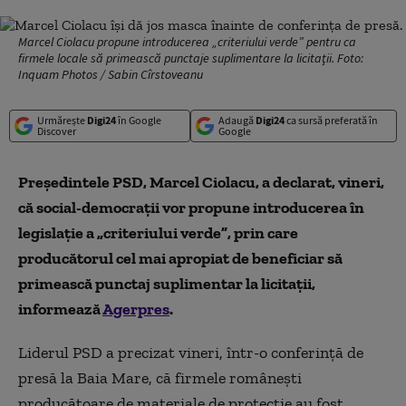
Marcel Ciolacu propune introducerea „criteriului verde” pentru ca
firmele locale să primească punctaje suplimentare la licitaţii. Foto:
Inquam Photos / Sabin Cîrstoveanu
Urmărește
Digi24
în Google
Adaugă
Digi24
ca sursă preferată în
Discover
Google
Preşedintele PSD, Marcel Ciolacu, a declarat, vineri,
că social-democraţii vor propune introducerea în
legislaţie a
„
criteriului verde
”
, prin care
producătorul cel mai apropiat de beneficiar să
primească punctaj suplimentar la licitaţii,
informează
Agerpres
.
Liderul PSD a precizat vineri, într-o conferinţă de
presă la Baia Mare, că firmele româneşti
producătoare de materiale de protecţie au fost