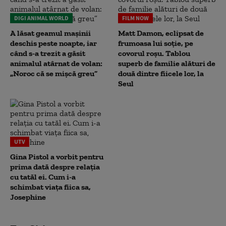
DIGI ANIMAL WORLD
FILM NOW
A lăsat geamul mașinii
Matt Damon, eclipsat de
deschis peste noapte, iar
frumoasa lui soție, pe
când s-a trezit a găsit
covorul roșu. Tablou
animalul atârnat de volan:
superb de familie alături de
„Noroc că se mișcă greu”
două dintre fiicele lor, la
Seul
UTV
Gina Pistol a vorbit pentru
prima dată despre relația
cu tatăl ei. Cum i-a
schimbat viața fiica sa,
Josephine