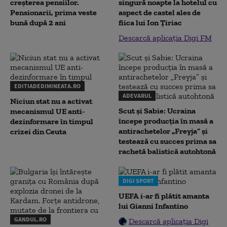
creșterea pensiilor.
singură noapte la hotelul cu
Pensionarii, prima veste
aspect de castel ales de
bună după 2 ani
fiica lui Ion Țiriac
Descarcă aplicația Digi FM
EDITIADEDIMINEATA.RO
ADEVARUL
Niciun stat nu a activat
Scut și Sabie: Ucraina
mecanismul UE anti-
începe producția în masă a
dezinformare în timpul
antirachetelor „Freyja” și
crizei din Ceuta
testează cu succes prima sa
rachetă balistică autohtonă
DIGI SPORT
UEFA i-ar fi plătit amanta
lui Gianni Infantino
GANDUL.RO
Descarcă aplicația Digi