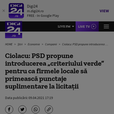
Digi24
VIEW
m.digi24.ro
FREE - In Google Play
LIVE TV
LIVE FM
HOME
Știri
Economie
Companii
Ciolacu: PSD propune introducerea „criteriului verde” pentru ca firmele locale să primească punctaje suplimentare la licitaţii
Ciolacu: PSD propune
introducerea „criteriului verde”
pentru ca firmele locale să
primească punctaje
suplimentare la licitaţii
Data publicării:
09.04.2021 17:19