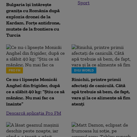
Sport
Bulgaria își întărește
granița cu România după
explozia dronei de la
Kardam. Forțe antidrone,
mutate de la frontiera cu
Turcia
PRO FM
DIGI WORLD
Ce nu-i lipsește Monicăi
Rinichii, printre primii
Anghel din frigider, după
afectați de caniculă. Câtă
ce a slăbit 40 kg: “Știu ce să
apă trebuie să bem, de fapt,
mănânc. Nu mai fac ca
vara și la ce alimente să fim
înainte”
atenți
Descarcă aplicația Pro FM