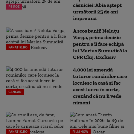
căsniciei: Abia aștept
PE ROZ
următorii 25 de ani
împreună
A scos banii! Neluțu
Varga, prima decizie
pentru a îi face echipă
FANATIK.RO
lui Marius Șumudică la
CFR Cluj. Exclusiv
4.000 lei amendă
tuturor românilor care
locuiesc la casă și fac
acest lucru în curte,
CANCAN
crezând că nu îi vede
nimeni
FANATIK.RO
FILM NOW