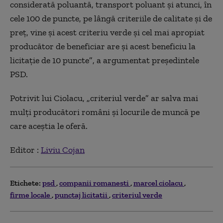
considerată poluantă, transport poluant şi atunci, în
cele 100 de puncte, pe lângă criteriile de calitate şi de
preţ, vine şi acest criteriu verde şi cel mai apropiat
producător de beneficiar are şi acest beneficiu la
licitaţie de 10 puncte
”
, a argumentat preşedintele
PSD.
Potrivit lui Ciolacu,
„
criteriul verde
”
ar salva mai
mulţi producători români şi locurile de muncă pe
care aceştia le oferă.
Editor :
Liviu Cojan
Etichete:
psd
companii romanesti
marcel ciolacu
firme locale
punctaj licitatii
criteriul verde