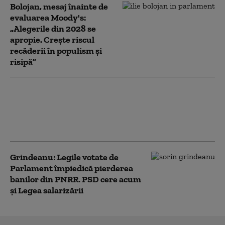
Bolojan, mesaj înainte de
evaluarea Moody's:
„Alegerile din 2028 se
apropie. Crește riscul
recăderii în populism și
risipă”
PSD acuză PNL şi USR că au blocat
771 milioane euro pentru a-l proteja
pe Dominic Fritz, după contestarea
Legii Integrității la CCR
Grindeanu: Legile votate de
Parlament împiedică pierderea
banilor din PNRR. PSD cere acum
și Legea salarizării