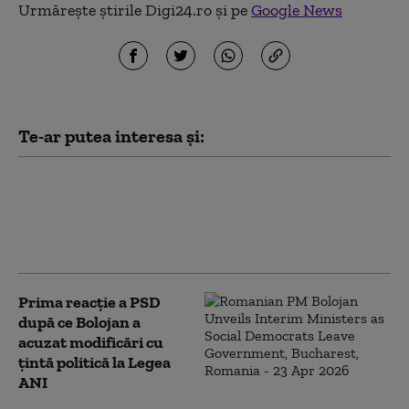
Urmărește știrile Digi24.ro și pe
Google News
Te-ar putea interesa și:
PSD îi cere lui Bolojan să susțină la
Bruxelles repornirea centralelor pe
cărbune: „României nu i se poate cere
să rămână în beznă”
Prima reacție a PSD
după ce Bolojan a
acuzat modificări cu
țintă politică la Legea
ANI