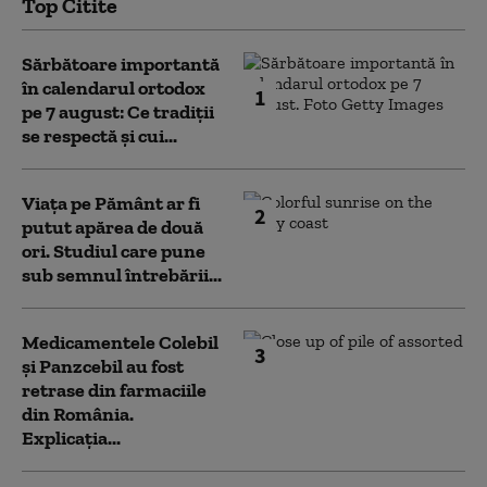
Top Citite
Sărbătoare importantă
în calendarul ortodox
1
pe 7 august: Ce tradiții
se respectă și cui...
Viața pe Pământ ar fi
2
putut apărea de două
ori. Studiul care pune
sub semnul întrebării...
Medicamentele Colebil
3
și Panzcebil au fost
retrase din farmaciile
din România.
Explicația...